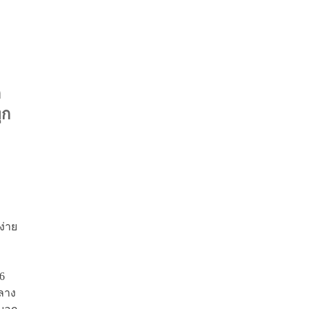
ก
ุก
ง่าย
6
กลาง