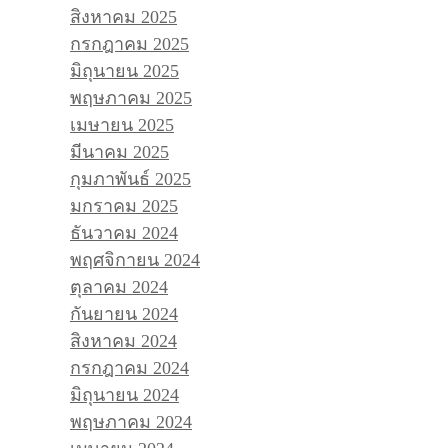
สิงหาคม 2025
กรกฎาคม 2025
มิถุนายน 2025
พฤษภาคม 2025
เมษายน 2025
มีนาคม 2025
กุมภาพันธ์ 2025
มกราคม 2025
ธันวาคม 2024
พฤศจิกายน 2024
ตุลาคม 2024
กันยายน 2024
สิงหาคม 2024
กรกฎาคม 2024
มิถุนายน 2024
พฤษภาคม 2024