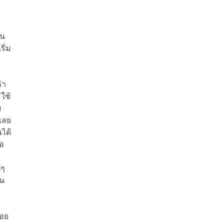
่น
ริ่ม
่า
่ใช้
บ
เลย
ได้
ือ
่ๆ
ัน
้อย