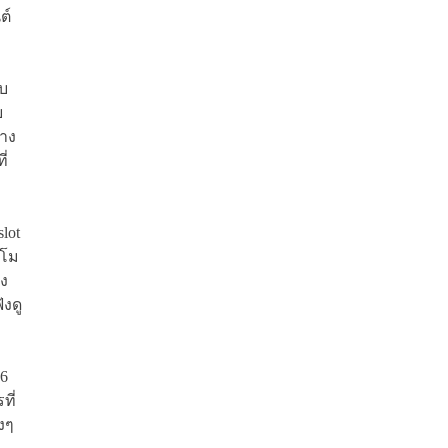
ต์
บบ
ย
่าง
ี่
lot
รโม
ิง
ังดู
66
ที่
งๆ