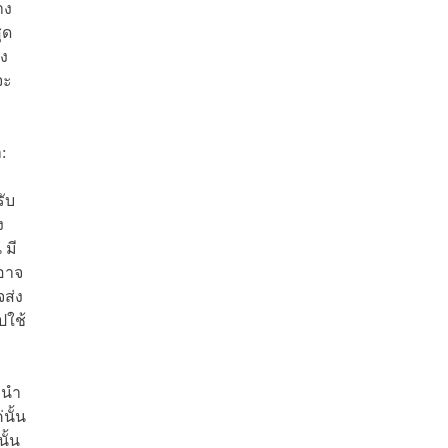
าง
ุด
ไง
จะ
:
ับ
ง
 มี
อาจ
จส่ง
ปใช้
นำ
นั้น
ั้น