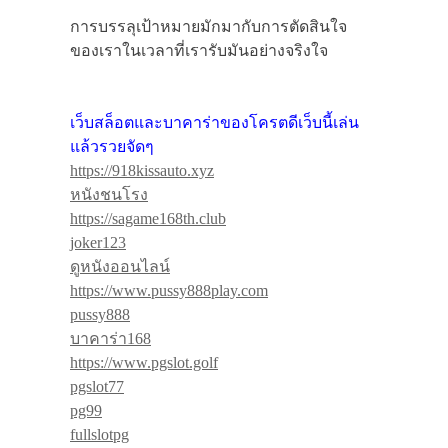
การบรรลุเป้าหมายมักมากับการตัดสินใจ
ของเราในเวลาที่เรารับมันอย่างจริงใจ
เว็บสล็อตและบาคาร่าของโครตดีเว็บนี้เล่น
แล้วรวยจัดๆ
https://918kissauto.xyz
หนังชนโรง
https://sagame168th.club
joker123
ดูหนังออนไลน์
https://www.pussy888play.com
pussy888
บาคาร่า168
https://www.pgslot.golf
pgslot77
pg99
fullslotpg