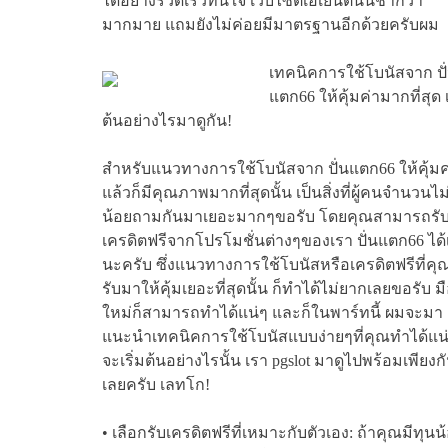
ได้อย่างรวดเร็วทันใจ เว็บไซต์เอเย่นต์นั้นช้ากว่า
มากมาย แถมยังไม่ค่อยมีมาตรฐานอีกด้วยครับผม
เทคนิคการใช้โบนัสจาก ปั
แตก66 ให้คุ้มค่ามากที่สุด เ
ต้นอย่างไรมาดูกัน!
สำหรับแนวทางการใช้โบนัสจาก ปั่นแตก66 ให้คุ้มค
แล้วก็มีคุณภาพมากที่สุดนั้น เป็นสิ่งที่ผู้คนจำนวนไม
น้อยถามกันมาเยอะมากๆขอรับ โดยคุณสามารถรั
เครดิตฟรีจากโปรโมชั่นต่างๆของเรา ปั่นแตก66 ได้
นะครับ ซึ่งแนวทางการใช้โบนัสหรือเครดิตฟรีที่คุณ
รับมาให้คุ้มเยอะที่สุดนั้น ก็ทำได้ไม่ยากเลยขอรับ ม
ใหม่ก็สามารถทำได้แน่ๆ และก็ในพาร์ทนี้ ผมจะมา
แนะนำเทคนิคการใช้โบนัสแบบง่ายๆที่คุณทำได้แน
จะเริ่มต้นอย่างไรนั้น เรา pgslot มาดูไปพร้อมเพียงก
เลยครับ เลทโก!
• เลือกรับเครดิตฟรีที่เหมาะกับตัวเอง: ถ้าคุณมีทุนน