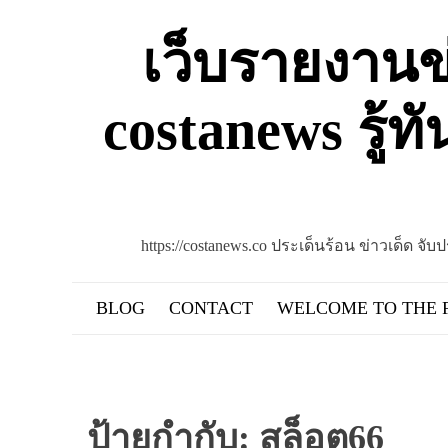
Skip
to
เว็บรายงานข่
content
costanews รู้
https://costanews.co ประเด็นร้อน ข่าวเด็ด จั
BLOG
CONTACT
WELCOME TO THE 
ป้ายกำกับ:
สล็อต66