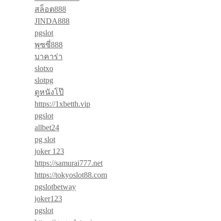
สล็อต888
JINDA888
pgslot
พุซซี่888
บาคาร่า
slotxo
slotpg
ดูหนังโป๊
https://1xbetth.vip
pgslot
allbet24
pg slot
joker 123
https://samurai777.net
https://tokyoslot88.com
pgslotbetway
joker123
pgslot