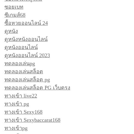
ซอยเบท
ซีเกมส์68
ซื้อหวยออนไลน์ 24
ดูหนัง
ดูหนังหนังออนไลน์
ดูหนังออนไลน์
ดูหนังออนไลน์ 2023
ทดลองเล่นpg
ทดลองเล่นสล็อต
ทดลองเล่นสล็อต pg
ทดลองเล่นสล็อต PG เว็บตรง
ทางเข้า live22
ทางเข้า pg
ทางเข้า Sexy168
ทางเข้า Sexybaccarat168
ทางเข้าpg