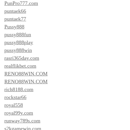
PunPro777.com
puntaek66
puntaek77
Pussy888
pussy888fun
pussy888play
pussy888win
rasri365day.com
realflikbet.com
RENO88WIN.COM
RENO88WIN.COM
rich8188.com
rockstar66
royal558
royal99y.com
runway789s.com
s2kgamewin.com