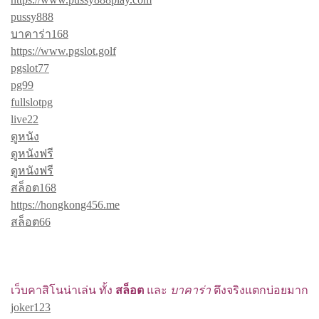
pussy888
บาคาร่า168
https://www.pgslot.golf
pgslot77
pg99
fullslotpg
live22
ดูหนัง
ดูหนังฟรี
ดูหนังฟรี
สล็อต168
https://hongkong456.me
สล็อต66
เว็บคาสิโนน่าเล่น ทั้ง
สล็อต
และ
บาคาร่า
ตึงจริงแตกบ่อยมาก
joker123