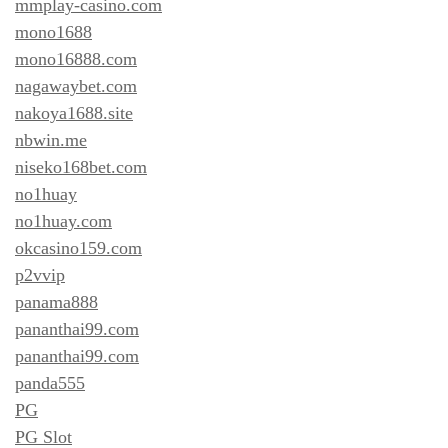
mmplay-casino.com
mono1688
mono16888.com
nagawaybet.com
nakoya1688.site
nbwin.me
niseko168bet.com
no1huay
no1huay.com
okcasino159.com
p2vvip
panama888
pananthai99.com
pananthai99.com
panda555
PG
PG Slot