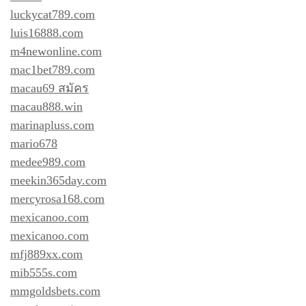
luckycat789.com
luis16888.com
m4newonline.com
mac1bet789.com
macau69 สมัคร
macau888.win
marinapluss.com
mario678
medee989.com
meekin365day.com
mercyrosa168.com
mexicanoo.com
mexicanoo.com
mfj889xx.com
mib555s.com
mmgoldsbets.com