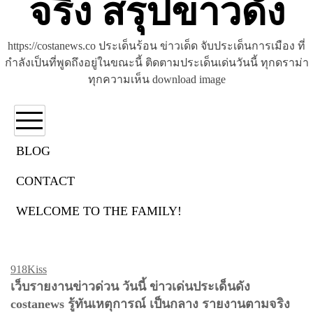
จริง สรุปข่าวดัง
https://costanews.co ประเด็นร้อน ข่าวเด็ด จับประเด็นการเมือง ที่
กำลังเป็นที่พูดถึงอยู่ในขณะนี้ ติดตามประเด็นเด่นวันนี้ ทุกดราม่า
ทุกความเห็น download image
BLOG
CONTACT
ป้ายกำกับ:
สล็อต
WELCOME TO THE FAMILY!
918Kiss
เว็บรายงานข่าวด่วน วันนี้ ข่าวเด่นประเด็นดัง
costanews รู้ทันเหตุการณ์ เป็นกลาง รายงานตามจริง