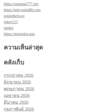
https://samurai777.net
https://tokyoslot88.com
pgslotbetway
joker123
pgslot
https://gogoslot.asia
ความเห็นล่าสุด
คลังเก็บ
กรกฎาคม 2026
มิถุนายน 2026
พฤษภาคม 2026
เมษายน 2026
มีนาคม 2026
กุมภาพันธ์ 2026