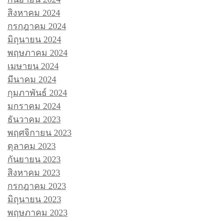
สิงหาคม 2024
กรกฎาคม 2024
มิถุนายน 2024
พฤษภาคม 2024
เมษายน 2024
มีนาคม 2024
กุมภาพันธ์ 2024
มกราคม 2024
ธันวาคม 2023
พฤศจิกายน 2023
ตุลาคม 2023
กันยายน 2023
สิงหาคม 2023
กรกฎาคม 2023
มิถุนายน 2023
พฤษภาคม 2023