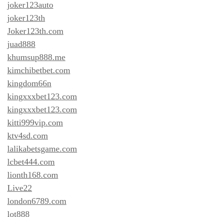
joker123auto
joker123th
Joker123th.com
juad888
khumsup888.me
kimchibetbet.com
kingdom66n
kingxxxbet123.com
kingxxxbet123.com
kitti999vip.com
ktv4sd.com
lalikabetsgame.com
lcbet444.com
lionth168.com
Live22
london6789.com
lot888