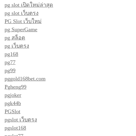
pg slot เปิดใหม่ล่าสุด
pg slot เว็บตรง
PG Slot เว็บใหม่
pg SuperGame
pg สล็อต
pg เว็บตรง
pg168
pg77
pg99
pggold168bet.com
Pgheng99
pgjoker
pgk44b
PGSlot
pgslot เว็บตรง
pgslot168