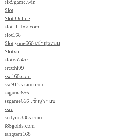
six9game.win
Slot
Slot Online
slot1111ok.com
slot168
Slotgame666 เข้าสู่ระบบ
Slotxo
slotxo24hr
sretthi99
ssc168.com
ssc915casino.com
ssgame666
ssgame666 เข้าสู่ระบบ
ssru
sudyod888s.com
t88golds.com
tangtem168