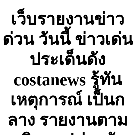
Skip
to
เว็บรายงานข่าว
content
ด่วน วันนี้ ข่าวเด่น
ประเด็นดัง
costanews รู้ทัน
เหตุการณ์ เป็นก
ลาง รายงานตาม