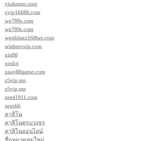
visdomm.com
vvip16688.com
we789s.com
we789s.com
westbluez168bet.com
winherovip.com
xin88
xoslot
xpay88game.com
z5vip.me
z5vip.me
zeed1911.com
zeus66
คาสิโน
คาสิโนครบวงจร
คาสิโนออนไลน์
ชื่อหมวดหมู่ใหม่