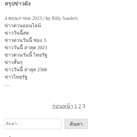
สรุปข่าวดัง
4 พฤษภาคม 2023
/
by
Billy Sanders
ข่าวด่วนออนไลน์
ข่าววันนี้สด
ข่าวด่วนวันนี้ ช่อง 3
ข่าววันนี้ ล่าสุด 2023
ข่าวด่วนวันนี้ ไทยรัฐ
ข่าวสั้นๆ
ข่าววันนี้ ล่าสุด 2566
ข่าวไทยรัฐ
…
P
ก่อนหน้า
1
2
3
o
ค้นหา
s
สำหรับ:
t