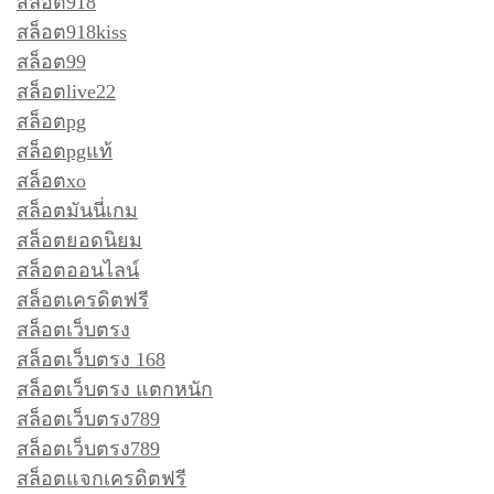
สล็อต918
สล็อต918kiss
สล็อต99
สล็อตlive22
สล็อตpg
สล็อตpgแท้
สล็อตxo
สล็อตมันนี่เกม
สล็อตยอดนิยม
สล็อตออนไลน์
สล็อตเครดิตฟรี
สล็อตเว็บตรง
สล็อตเว็บตรง 168
สล็อตเว็บตรง แตกหนัก
สล็อตเว็บตรง789
สล็อตเว็บตรง789
สล็อตแจกเครดิตฟรี