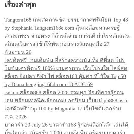
เรื่องล่าสุด
s
p
Tangtem168 เกมสดภาพชัด บรรยากาศพรีเมียม Top 48
a
by Stephania Tangtem168e.com ลุ้นกงล้อมหาเศรษฐี
g
สะสมเพชร จ่ายตรง กี่ล้านก็จ่าย การันตี กำไรหลักแสน
i
สล็อตเว็บตรง เข้าให้ทัน ก่อนรางวัลหลุดมือ 27
n
กันยายน 26
a
เครดิตฟรี เกมเดิมพัน ที่สร้างความบันเทิง ดีที่สุด โปร
โมชั่นเครดิตฟรี 100% เกมคุรภาพ เว็บโปร่งใส ไลฟ์สด
t
สล็อต ยิงปลา กีฬา ไพ่ สล็อต168 คุ้มค่า ที่ไว้ใจ Top 50
i
by Diana hengjing168d.com 13 AUG 69
o
casino สล็อต888 สล็อต 2026 รวมทุกเรื่องที่ควรรู้ก่อน
n
เล่น พร้อมเทคนิคเลือกเกมยอดนิยม เว็บแม่ jin888.asia
เครดิตฟรี Top 100 by Magnolia 17 เว็บไซต์แตกง่าย
ส.ค. 2026
บาคาร่า 20 July 26 บาคาร่า168 รู้ก่อนเลือกโต๊ะ เล่นได้
มั่นใจกว่า สมัครรับ 1,000 เกมดัง ฟีเจอร์ครบ บาคาร่า