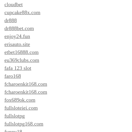
cloudbet
cupcake88x.com
dr888
dr888bet.com
enjoy24.fun
erisauto.site
etbet16888.com
eu369clubs.com
fafa 123 slot
faro168
fcharoenkit168.com
fcharoenkit168.com
fox689ok.com
fullsloteiei.com
fullslotpg
fullslotpg168.com
funny18