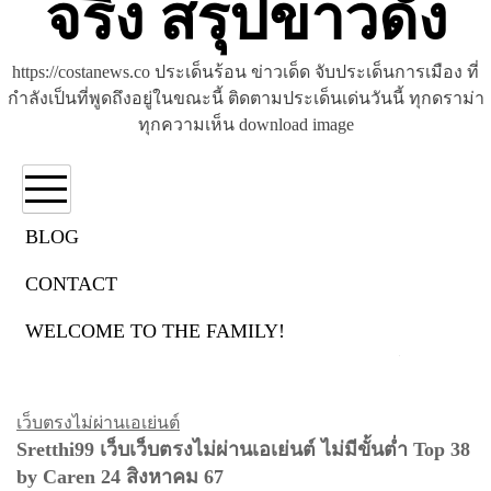
จริง สรุปข่าวดัง
https://costanews.co ประเด็นร้อน ข่าวเด็ด จับประเด็นการเมือง ที่
กำลังเป็นที่พูดถึงอยู่ในขณะนี้ ติดตามประเด็นเด่นวันนี้ ทุกดราม่า
ทุกความเห็น download image
BLOG
CONTACT
ป้ายกำกับ:
สล็อตเศรษฐี99
WELCOME TO THE FAMILY!
เว็บตรงไม่ผ่านเอเย่นต์
Sretthi99 เว็บเว็บตรงไม่ผ่านเอเย่นต์ ไม่มีขั้นต่ำ Top 38
by Caren 24 สิงหาคม 67