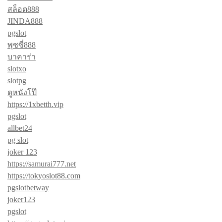
สล็อต888
JINDA888
pgslot
พุซซี่888
บาคาร่า
slotxo
slotpg
ดูหนังโป๊
https://1xbetth.vip
pgslot
allbet24
pg slot
joker 123
https://samurai777.net
https://tokyoslot88.com
pgslotbetway
joker123
pgslot