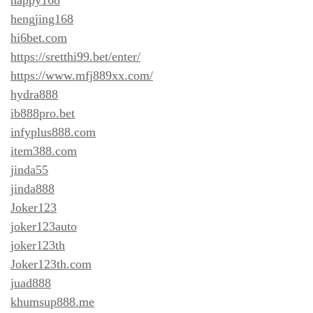
happy168
hengjing168
hi6bet.com
https://sretthi99.bet/enter/
https://www.mfj889xx.com/
hydra888
ib888pro.bet
infyplus888.com
item388.com
jinda55
jinda888
Joker123
joker123auto
joker123th
Joker123th.com
juad888
khumsup888.me