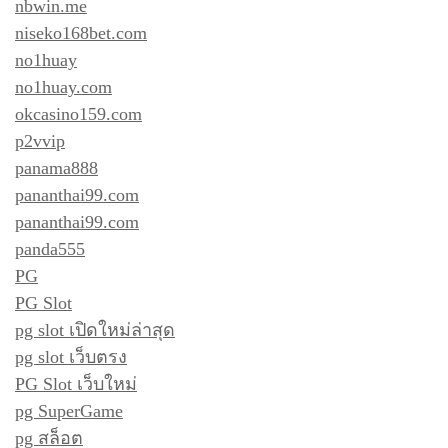
nbwin.me
niseko168bet.com
no1huay
no1huay.com
okcasino159.com
p2vvip
panama888
pananthai99.com
pananthai99.com
panda555
PG
PG Slot
pg slot เปิดใหม่ล่าสุด
pg slot เว็บตรง
PG Slot เว็บใหม่
pg SuperGame
pg สล็อต