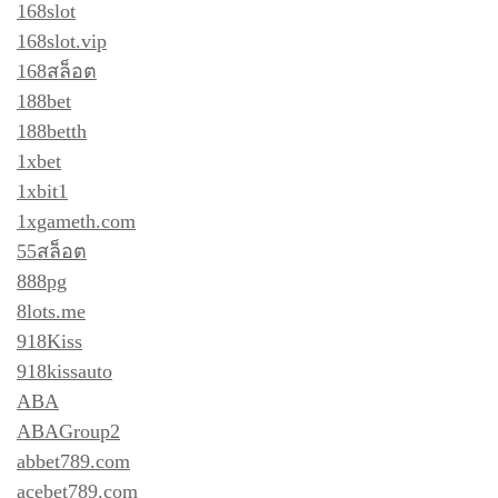
168slot
168slot.vip
168สล็อต
188bet
188betth
1xbet
1xbit1
1xgameth.com
55สล็อต
888pg
8lots.me
918Kiss
918kissauto
ABA
ABAGroup2
abbet789.com
acebet789.com