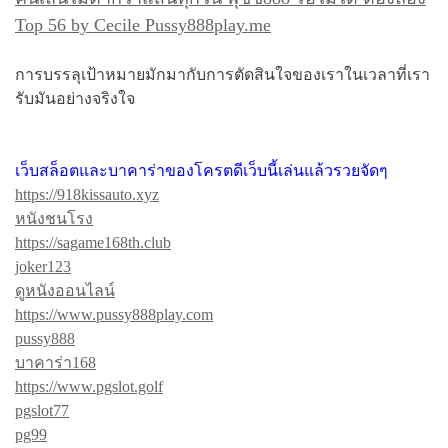
Top 56 by Cecile Pussy888play.me
การบรรลุเป้าหมายมักมากับการตัดสินใจของเราในเวลาที่เรา
รับมันอย่างจริงใจ
เว็บสล็อตและบาคาร่าของโครตดีเว็บนี้เล่นแล้วรวยจัดๆ
https://918kissauto.xyz
หนังชนโรง
https://sagame168th.club
joker123
ดูหนังออนไลน์
https://www.pussy888play.com
pussy888
บาคาร่า168
https://www.pgslot.golf
pgslot77
pg99