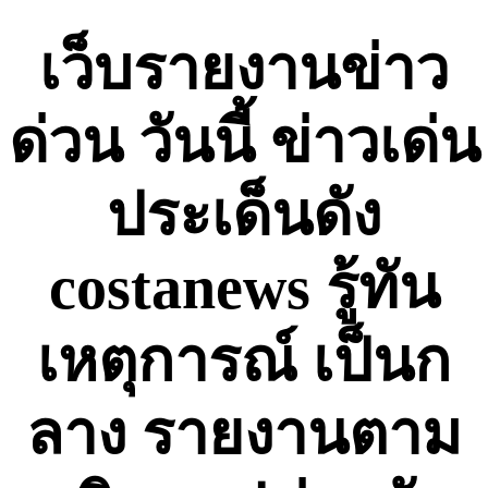
Skip
to
เว็บรายงานข่าว
content
ด่วน วันนี้ ข่าวเด่น
ประเด็นดัง
costanews รู้ทัน
เหตุการณ์ เป็นก
ลาง รายงานตาม