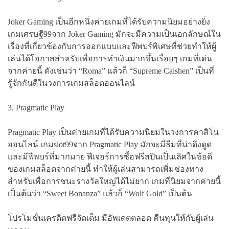
Joker Gaming เป็นอีกหนึ่งค่ายเกมที่ได้รับความนิยมอย่างยิ่ง
เกมเศรษฐี99จาก Joker Gaming มักจะมีความเป็นเอกลักษณ์ใน
เรื่องที่เกี่ยวข้องกับการออกแบบและฟีพบร์พิเศษที่ช่วยทำให้ผู้
เล่นได้โอกาสสำหรับเพื่อการทำเงินมากขึ้นเรื่อยๆ เกมที่เด่น
จากค่ายนี้ ดังเช่นว่า “Roma” แล้วก็ “Supreme Caishen” เป็นที่
รู้จักกันดีในวงการเกมสล็อตออนไลน์
3. Pragmatic Play
Pragmatic Play เป็นค่ายเกมที่ได้รับความนิยมในวงการคาสิโน
ออนไลน์ เกมslot99จาก Pragmatic Play มักจะมีธีมที่น่าดึงดูด
และมีฟีพบร์ที่มากมาย ฟีเจอร์การซื้อฟรีสปินเป็นเลิศในข้อดี
ของเกมสล็อตจากค่ายนี้ ทำให้ผู้เล่นสามารถเพิ่มช่องทาง
สำหรับเพื่อการชนะรางวัลใหญ่ได้ไม่ยาก เกมที่นิยมจากค่ายนี้
เป็นต้นว่า “Sweet Bonanza” แล้วก็ “Wolf Gold” เป็นต้น
โปรโมชั่นเครดิตฟรีจัดเต็ม มีอัพเดตตลอด คืนทุนให้กับผู้เล่น