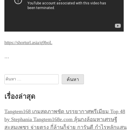
https://shorturl.asia/q9boL
…
ค้นหา
สำหรับ:
เรื่องล่าสุด
Tangtem168 เกมสดภาพชัด บรรยากาศพรีเมียม Top 48
by Stephania Tangtem168e.com ลุ้นกงล้อมหาเศรษฐี
สะสมเพชร จ่ายตรง กี่ล้านก็จ่าย การันตี กำไรหลักแสน