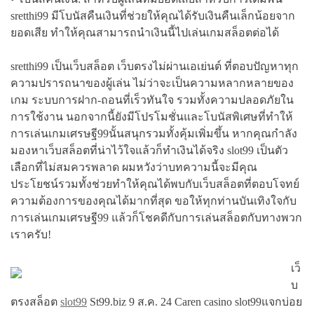
sretthi99 มีโบนัสคืนเงินที่ช่วยให้คุณได้รับเงินคืนเล็กน้อยจาก
ยอดเสีย ทำให้คุณสามารถนำเงินนี้ไปเล่นเกมสล็อตต่อได้
sretthi99 เป็นเว็บสล็อต เว็บตรงไม่ผ่านเอเย่นต์ ที่ตอบปัญหาทุก
ความปรารถนาของผู้เล่น ไม่ว่าจะเป็นความหลากหลายของ
เกม ระบบการฝาก-ถอนที่เร็วทันใจ รวมทั้งความปลอดภัยใน
การใช้งาน นอกจากนี้ยังมีโปรโมชั่นและโบนัสพิเศษที่ทำให้
การเล่นเกมเศรษฐี99นั้นสนุกรวมทั้งคุ้มเพิ่มขึ้น หากคุณกำลัง
มองหาเว็บสล็อตที่น่าไว้ใจแล้วก็ทำเงินได้จริง slot99 เป็นตัว
เลือกที่ไม่สมควรพลาด ผมหวังว่าบทความนี้จะมีคุณ
ประโยชน์รวมทั้งช่วยทำให้คุณได้พบกับเว็บสล็อตที่ตอบโจทย์
ความต้องการของคุณได้มากที่สุด ขอให้ทุกท่านบันเทิงใจกับ
การเล่นเกมเศรษฐี99 แล้วก็โชคดีกับการเล่นสล็อตกับทางพวก
เราครับ!
เว็
บ
ตรงสล็อต
slot99
St99.biz 9 ส.ค. 24 Caren casino slot99แจกบ่อย