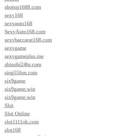
sbotop1688.com
sexy168
sexyauto168
SexyAuto168.com
sexybaccarat168.com
sexygame
sexygameplus.me
shinobi24hr.com
sing55fun.com
six9game
six9game.win
six9game.win
Slot
Slot Online
slot1111ok.com
slot168