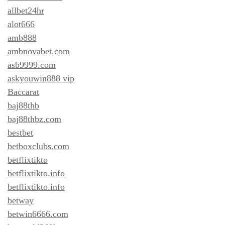
allbet24hr
alot666
amb888
ambnovabet.com
asb9999.com
askyouwin888 vip
Baccarat
baj88thb
baj88thbz.com
bestbet
betboxclubs.com
betflixtikto
betflixtikto.info
betflixtikto.info
betway
betwin6666.com