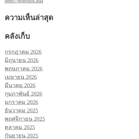
https://gogoslot.asia
ความเห็นล่าสุด
คลังเก็บ
กรกฎาคม 2026
มิถุนายน 2026
พฤษภาคม 2026
เมษายน 2026
มีนาคม 2026
กุมภาพันธ์ 2026
มกราคม 2026
ธันวาคม 2025
พฤศจิกายน 2025
ตุลาคม 2025
กันยายน 2025