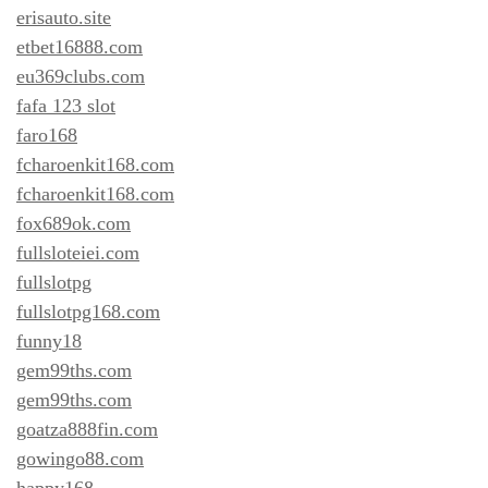
erisauto.site
etbet16888.com
eu369clubs.com
fafa 123 slot
faro168
fcharoenkit168.com
fcharoenkit168.com
fox689ok.com
fullsloteiei.com
fullslotpg
fullslotpg168.com
funny18
gem99ths.com
gem99ths.com
goatza888fin.com
gowingo88.com