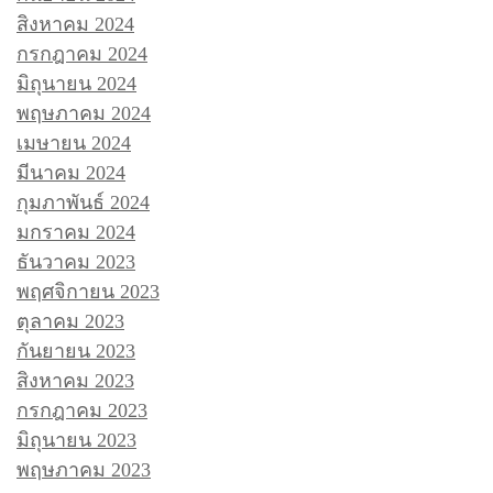
สิงหาคม 2024
กรกฎาคม 2024
มิถุนายน 2024
พฤษภาคม 2024
เมษายน 2024
มีนาคม 2024
กุมภาพันธ์ 2024
มกราคม 2024
ธันวาคม 2023
พฤศจิกายน 2023
ตุลาคม 2023
กันยายน 2023
สิงหาคม 2023
กรกฎาคม 2023
มิถุนายน 2023
พฤษภาคม 2023