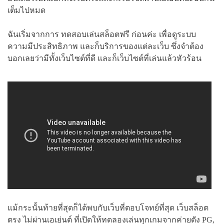
เต็มไปหมด
ฉันเริ่มจากการ ทดสอบเล่นสล็อตฟรี ก่อนค่ะ เพื่อดูระบบ
ความมีประสิทธิภาพ และก็บริการของแต่ละเว็บ ซึ่งจำต้อง
บอกเลยว่ามีทั้งเว็บไซต์ที่ดี และก็เว็บไซต์ที่เล่นแล้วหัวร้อน
แม้กระนั้นท้ายที่สุดก็ได้พบกับเว็บที่ตอบโจทย์ที่สุด เว็บสล็อต
ตรง ไม่ผ่านเอเย่นต์ ที่เปิดให้ทดลองเล่นทุกเกมจากค่ายดัง PG,