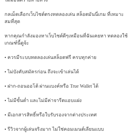
กลเม็ดเลือกเว็บไซต์ตรงทดลองเล่น สล็อตมันนี่เกม ที่เหมาะ
สมที่สุด
หากคุณกำลังมองหาเว็บไซต์ดีๆเหมือนที่ฉันเคยหา ทดลองใช้
เกณฑ์นี้ดูจ้ะ
• ควรมีระบบทดลองเล่นสล็อตฟรี ครบทุกค่าย
• ไม่บังคับสมัครก่อน ถึงจะเข้าเล่นได้
• ฝาก-ถอนออโต้ ผ่านแบงค์หรือ True Wallet ได้
• ไม่มีขั้นต่ำ และไม่มีค่าจารีตแอบแฝง
• มีเอกสารสิทธิ์หรือใบรับรองจากต่างประเทศ
• รีวิวจากผู้เล่นจริงมาก ไม่ใช่คอมเมนต์เลียนแบบ