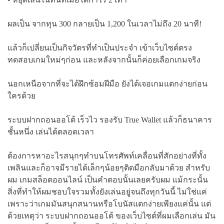
ผลเป็น จากทุน 300 กลายเป็น 1,200 ในเวลาไม่ถึง 20 นาที!
แล้วก็เปลี่ยนเป็นกิจวัตรที่ทำเป็นประจำ เข้าเว็บไซต์ตรง
ทดสอบเกมใหม่ๆก่อน และหลังจากนั้นก็ค่อยเลือกเกมจริง
นอกเหนือจากที่จะได้ฝึกซ้อมฝีมือ ยังได้เจอเกมแตกง่ายก่อน
ใครด้วย
ระบบฝากถอนออโต้ เร็วไว รองรับ True Wallet แล้วก็ธนาคาร
ชั้นหนึ่ง เล่นได้ตลอดเวลา
ต้องการหาอะไรสนุกๆทำบนโทรศัพท์เคลื่อนที่สักอย่างที่ทั้ง
เพลินและก็อาจมีรายได้เล็กๆน้อยๆติดมือกลับมาด้วย สำหรับ
ผม เกมสล็อตออนไลน์ เป็นคำตอบนั้นเลยครับผม แม้กระนั้น
สิ่งที่ทำให้ผมชอบใจรวมทั้งยังเล่นอยู่จนถึงทุกวันนี้ ไม่ใช่แค่
เพราะว่าเกมมันสนุกสนานหรือโบนัสแตกง่ายเพียงแค่นั้น แต่
ด้วยเหตุว่า ระบบฝากถอนออโต้ ของเว็บไซต์ที่ผมเลือกเล่น มัน