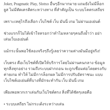
Joker, Pragmatic Play, Slotxo อื่นๆอีกมากมาย แถมยังไม่มีล็อก
ยูส ไม่มีตัดเครดิตระหว่างทาง ที่สำคัญเป็น ระบบโคตรเสถียร
เพราะเหตุไรถึงเลือก เว็บไซต์ เว็บ มันนี่ เกม ไม่ผ่านเอเย่นต์
ช่วงแรกก็ไม่ได้เข้าใจหรอกว่าทำไมหลายๆคนถึงย้ำว่า อย่า
เล่นเว็บเอเย่นต์
แม้กระนั้นพอใช้ลองจริงๆถึงรู้เลยว่าความต่างมันมีอยู่จริง!
เว็บตรง คือเว็บไซต์ที่เปิดให้บริการโดยไม่ผ่านคนกลาง ข้อมูล
ทุกสิ่งทุกอย่าง รวมถึงระบบฝากถอน จะถูกเชื่อมต่อโดยตรงกับ
ค่ายเกม ทำให้ ไม่มีการล็อกผล ไม่มีการปรับอัตราชนะ แบบ
เว็บไซต์เอเย่นต์ที่บางที่มักจะทำกัน เว็บ มันนี่ เกม
เพียงพอพวกเราเล่นกับเว็บไซต์ตรง สิ่งที่ได้ชัดๆเลยคือ
• ระบบเสถียร ไม่กระเด้งระหว่างเล่น