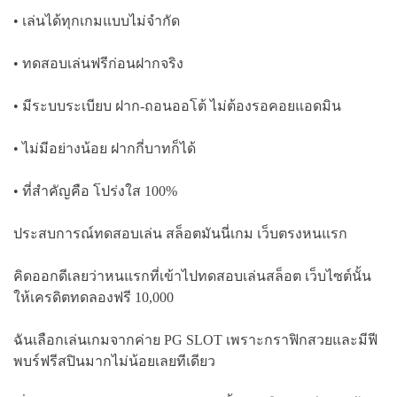
• เล่นได้ทุกเกมแบบไม่จำกัด
• ทดสอบเล่นฟรีก่อนฝากจริง
• มีระบบระเบียบ ฝาก-ถอนออโต้ ไม่ต้องรอคอยแอดมิน
• ไม่มีอย่างน้อย ฝากกี่บาทก็ได้
• ที่สำคัญคือ โปร่งใส 100%
ประสบการณ์ทดสอบเล่น สล็อตมันนี่เกม เว็บตรงหนแรก
คิดออกดีเลยว่าหนแรกที่เข้าไปทดสอบเล่นสล็อต เว็บไซต์นั้น
ให้เครดิตทดลองฟรี 10,000
ฉันเลือกเล่นเกมจากค่าย PG SLOT เพราะกราฟิกสวยและมีฟี
พบร์ฟรีสปินมากไม่น้อยเลยทีเดียว