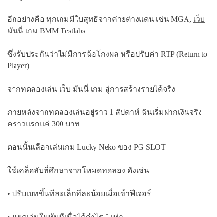
อีกอย่างคือ ทุกเกมมีใบสุทธิจากค่ายต่างแดน เช่น MGA,
เว็บ
มันนี่ เกม
BMM Testlabs
ซึ่งรับประกันว่าไม่มีการฉ้อโกงผล หรือปรับค่า RTP (Return to
Player)
จากทดลองเล่น เว็บ มันนี่ เกม สู่การสร้างรายได้จริง
ภายหลังจากทดลองเล่นอยู่ราว 1 สัปดาห์ ฉันเริ่มฝากเงินจริง
คราวแรกแค่ 300 บาท
ตอนนั้นเลือกเล่นเกม Lucky Neko ของ PG SLOT
ใช้เคล็ดลับที่ศึกษาจากโหมดทดลอง ดังเช่น
• ปรับเบทขึ้นทีละเล็กทีละน้อยเมื่อเข้าฟีเจอร์
• หยุดเล่นในทันทีเมื่อได้กำไร 2 เท่า