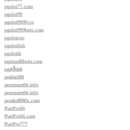
pgslot77.com
pgslot99
pgslot9999.co
pgslot999bets.com
pgslotceo
pgslotfish
pgslotth
pgzeus88win.com
pgสล็อต
pokbet88
premium66.info
premium66.info
proded888x.com
PunPro66
PunPro66.com
PunPro777