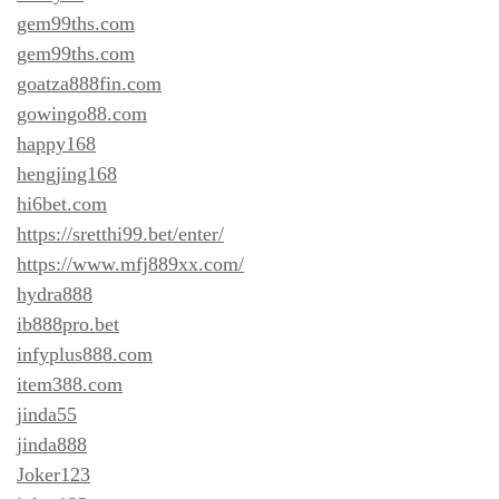
gem99ths.com
gem99ths.com
goatza888fin.com
gowingo88.com
happy168
hengjing168
hi6bet.com
https://sretthi99.bet/enter/
https://www.mfj889xx.com/
hydra888
ib888pro.bet
infyplus888.com
item388.com
jinda55
jinda888
Joker123