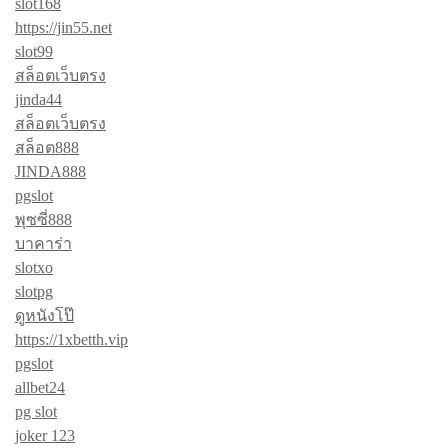
slot168
https://jin55.net
slot99
สล็อตเว็บตรง
jinda44
สล็อตเว็บตรง
สล็อต888
JINDA888
pgslot
พุซซี่888
บาคาร่า
slotxo
slotpg
ดูหนังโป๊
https://1xbetth.vip
pgslot
allbet24
pg slot
joker 123