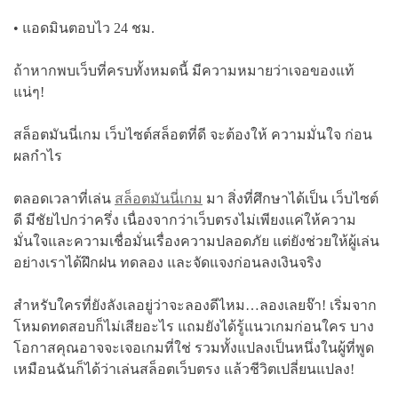
• แอดมินตอบไว 24 ชม.
ถ้าหากพบเว็บที่ครบทั้งหมดนี้ มีความหมายว่าเจอของแท้
แน่ๆ!
สล็อตมันนี่เกม เว็บไซต์สล็อตที่ดี จะต้องให้ ความมั่นใจ ก่อน
ผลกำไร
ตลอดเวลาที่เล่น
สล็อตมันนี่เกม
มา สิ่งที่ศึกษาได้เป็น เว็บไซต์
ดี มีชัยไปกว่าครึ่ง เนื่องจากว่าเว็บตรงไม่เพียงแค่ให้ความ
มั่นใจและความเชื่อมั่นเรื่องความปลอดภัย แต่ยังช่วยให้ผู้เล่น
อย่างเราได้ฝึกฝน ทดลอง และจัดแจงก่อนลงเงินจริง
สำหรับใครที่ยังลังเลอยู่ว่าจะลองดีไหม…ลองเลยจ๊า! เริ่มจาก
โหมดทดสอบก็ไม่เสียอะไร แถมยังได้รู้แนวเกมก่อนใคร บาง
โอกาสคุณอาจจะเจอเกมที่ใช่ รวมทั้งแปลงเป็นหนึ่งในผู้ที่พูด
เหมือนฉันก็ได้ว่าเล่นสล็อตเว็บตรง แล้วชีวิตเปลี่ยนแปลง!