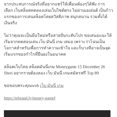
จากประสบการณ์จริงที่อยากแชร์ให้เพื่อนพ้องๆได้ฟัง การ
เลือก เว็บสล็อตทดลองเล่นเว็บไซต์ตรง ไม่ผ่านเอเย่นต์ เป็นก้าว
แรกของการเล่นสล็อตโดยสวัสดิภาพ สนุกสนาน รวมทั้งได้
เงินจริง
ไม่ว่าคุณจะเป็นมือใหม่หรือสายปั่นระดับโปร ขอเสนอแนะให้
เริ่มจากทดสอบเล่น เว็บ มันนี่ เกม เสมอ เพราะว่าโน่นเป็น
โอกาสสำหรับเพื่อการทำความเข้าใจ และก็บางทีอาจเป็นจุด
เริ่มแรกของกำไรที่ยืนยงในอนาคต
สล็อตเว็บไทย สล็อตมันนี่เกม Moneygame 15 December 26
Sheri อยากรวยต้องลอง เว็บ มันนี่ เกมสมัครฟรี Top 89
ขอขอบพระคุณweb
เว็บ มันนี่ เกม
https://rebrand.ly/money-gamef