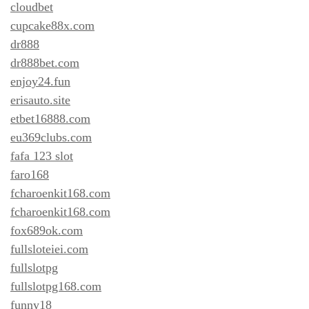
cloudbet
cupcake88x.com
dr888
dr888bet.com
enjoy24.fun
erisauto.site
etbet16888.com
eu369clubs.com
fafa 123 slot
faro168
fcharoenkit168.com
fcharoenkit168.com
fox689ok.com
fullsloteiei.com
fullslotpg
fullslotpg168.com
funny18