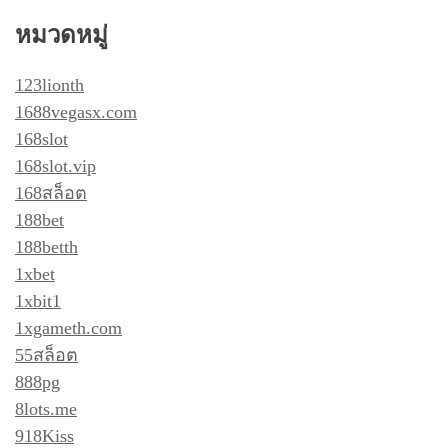
หมวดหมู่
123lionth
1688vegasx.com
168slot
168slot.vip
168สล็อต
188bet
188betth
1xbet
1xbit1
1xgameth.com
55สล็อต
888pg
8lots.me
918Kiss