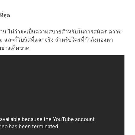
ี่สุด
กด้าน ไม่ว่าจะเป็นความสบายสำหรับในการสมัคร ความ
ละก็โบนัสที่แจกจริง สำหรับใครที่กำลังมองหา
ย่างเด็ดขาด