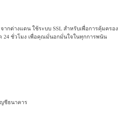
ยจากต่างแดน ใช้ระบบ SSL สำหรับเพื่อการคุ้มครอง
4 ชั่วโมง เพื่อคุณมั่นอกมั่นใจในทุกการพนัน
ัญชีธนาคาร