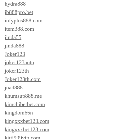
hydra888
ib888pro.bet
infyplus888.com
item388.com
jinda55
jinda888
Joker123
joker123auto
joker123th
Joker123th.com
juad888
khumsup888.me
kimchibetbet.com
kingdom66n
kingxxxbet123.com
kingxxxbet123.com
kitti999vip.com