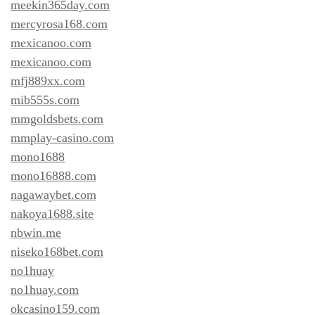
meekin365day.com
mercyrosa168.com
mexicanoo.com
mexicanoo.com
mfj889xx.com
mib555s.com
mmgoldsbets.com
mmplay-casino.com
mono1688
mono16888.com
nagawaybet.com
nakoya1688.site
nbwin.me
niseko168bet.com
no1huay
no1huay.com
okcasino159.com