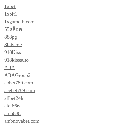
1xbet
1xbit1
1xgameth.com
55สล็อต
888pg
8lots.me
918Kiss
918kissauto
ABA
ABAGroup2
abbet789.com
acebet789.com
allbet24hr
alot666
amb888
ambnovabet.com