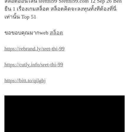
สล็อตออนไลน์ sretthi99 Sretthi99.com 12 Sep 26 Ben
ยืน 1 เรื่องเกมสล็อต สล็อตคิดจะลงทุนทั้งทีต้องที่นี่
เท่านั้น Top 51
ขอขอบคุณมากweb
สล็อต
https://rebrand.ly/sret-thi-99
https://cutly.info/sret-thi-99
https://bitt.to/qilgbj