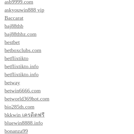
asb9999.com
askyouwin888 vip
Baccarat
baj88thb
baj88thbz.com
bestbet
betboxclubs.com
betflixtikto
betflixtikto.info
betflixtikto.info
betway
betwin6666.com
betworld369hot.com
bio285th.com
bkkwin เครดิตฟรี
bluewin8888.info
bonanza99