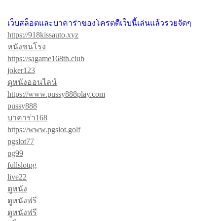
เว็บสล็อตและบาคาร่าของโครตดีเว็บนี้เล่นแล้วรวยจัดๆ
https://918kissauto.xyz
หนังชนโรง
https://sagame168th.club
joker123
ดูหนังออนไลน์
https://www.pussy888play.com
pussy888
บาคาร่า168
https://www.pgslot.golf
pgslot77
pg99
fullslotpg
live22
ดูหนัง
ดูหนังฟรี
ดูหนังฟรี