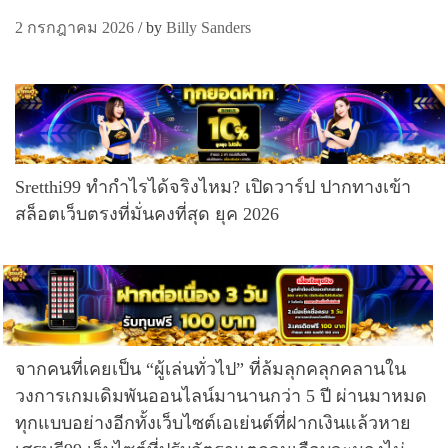
2 กรกฎาคม 2026
/
by
Billy Sanders
Sretthi99 ทำกำไรได้จริงไหม? เปิดวาร์ป ปากทางเข้า
สล็อตเว็บตรงที่มั่นคงที่สุด ยุค 2026
จากคนที่เคยเป็น “ผู้เล่นทั่วไป” ที่ล้มลุกคลุกคลานใน
วงการเกมเดิมพันออนไลน์มานานกว่า 5 ปี ผ่านมาหมด
ทุกแบบอย่างอีกทั้งเว็บไซต์เอเย่นต์ที่ฝากเงินแล้วหาย