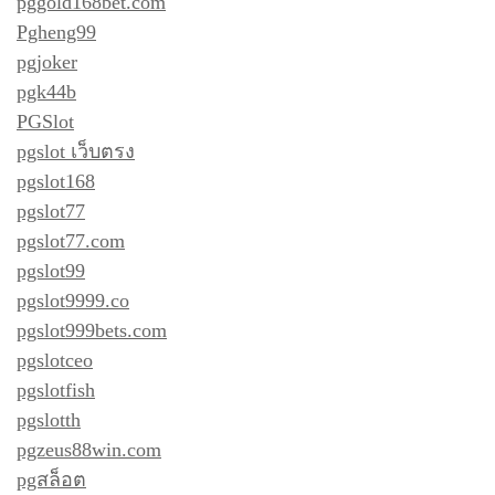
pggold168bet.com
Pgheng99
pgjoker
pgk44b
PGSlot
pgslot เว็บตรง
pgslot168
pgslot77
pgslot77.com
pgslot99
pgslot9999.co
pgslot999bets.com
pgslotceo
pgslotfish
pgslotth
pgzeus88win.com
pgสล็อต