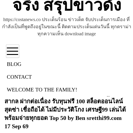
จริง สรุปข่าวดัง
https://costanews.co ประเด็นร้อน ข่าวเด็ด จับประเด็นการเมือง ที่
กำลังเป็นที่พูดถึงอยู่ในขณะนี้ ติดตามประเด็นเด่นวันนี้ ทุกดราม่า
ทุกความเห็น download image
BLOG
CONTACT
สล็อต
WELCOME TO THE FAMILY!
Sretthi99 เว็บตรง รวมเกมออนไลน์มาตรฐาน
สากล ฝากต่อเนื่อง รับทุนฟรี 100 สล็อตออนไลน์
สุดซ่า เชื่อถือได้ ไม่มีประวัติโกง เศรษฐี99 เล่นได้
พร้อมจ่ายทุกยอด Top 50 by Ben sretthi99.com
17 Sep 69