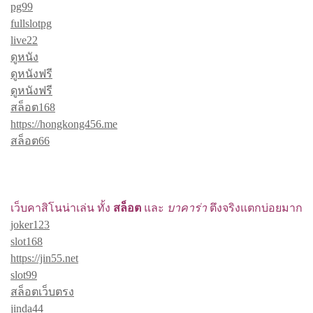
pg99
fullslotpg
live22
ดูหนัง
ดูหนังฟรี
ดูหนังฟรี
สล็อต168
https://hongkong456.me
สล็อต66
เว็บคาสิโนน่าเล่น ทั้ง
สล็อต
และ
บาคาร่า
ตึงจริงแตกบ่อยมาก
joker123
slot168
https://jin55.net
slot99
สล็อตเว็บตรง
jinda44