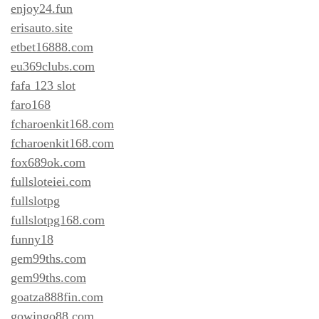
enjoy24.fun
erisauto.site
etbet16888.com
eu369clubs.com
fafa 123 slot
faro168
fcharoenkit168.com
fcharoenkit168.com
fox689ok.com
fullsloteiei.com
fullslotpg
fullslotpg168.com
funny18
gem99ths.com
gem99ths.com
goatza888fin.com
gowingo88.com