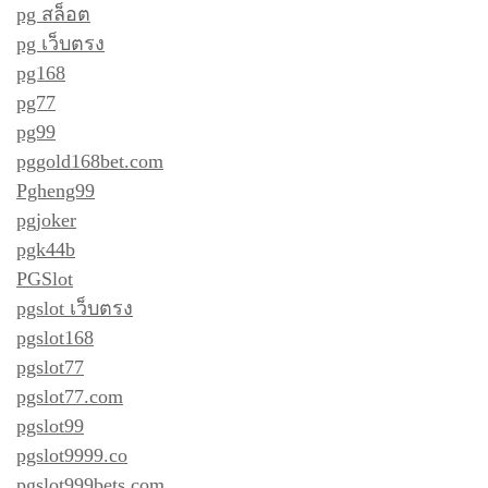
pg สล็อต
pg เว็บตรง
pg168
pg77
pg99
pggold168bet.com
Pgheng99
pgjoker
pgk44b
PGSlot
pgslot เว็บตรง
pgslot168
pgslot77
pgslot77.com
pgslot99
pgslot9999.co
pgslot999bets.com