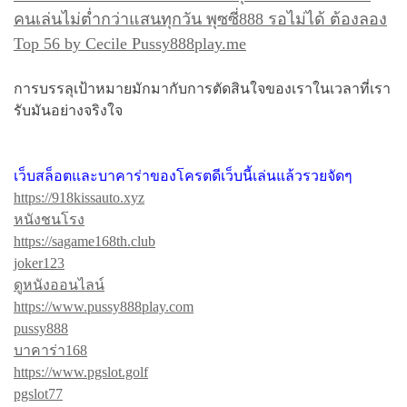
คนเล่นไม่ต่ำกว่าแสนทุกวัน พุซซี่888 รอไม่ได้ ต้องลอง
Top 56 by Cecile Pussy888play.me
การบรรลุเป้าหมายมักมากับการตัดสินใจของเราในเวลาที่เรา
รับมันอย่างจริงใจ
เว็บสล็อตและบาคาร่าของโครตดีเว็บนี้เล่นแล้วรวยจัดๆ
https://918kissauto.xyz
หนังชนโรง
https://sagame168th.club
joker123
ดูหนังออนไลน์
https://www.pussy888play.com
pussy888
บาคาร่า168
https://www.pgslot.golf
pgslot77