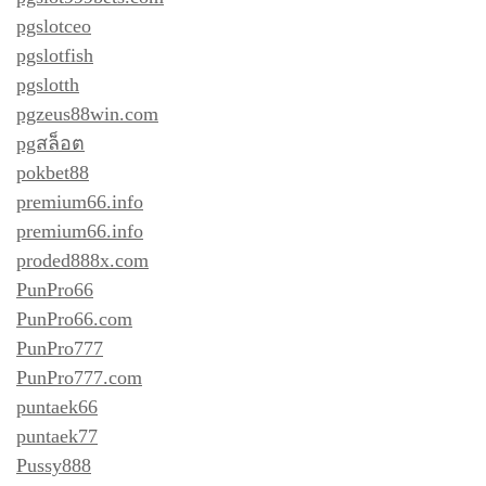
pgslotceo
pgslotfish
pgslotth
pgzeus88win.com
pgสล็อต
pokbet88
premium66.info
premium66.info
proded888x.com
PunPro66
PunPro66.com
PunPro777
PunPro777.com
puntaek66
puntaek77
Pussy888