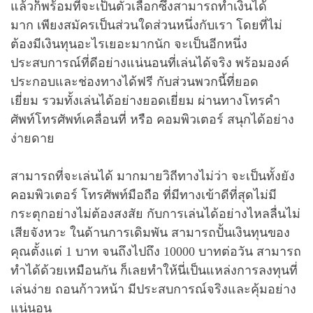
แล้วก็พร้อมที่จะเป็นตัวเลือกซึ่งสามารถทำเงินได้
มาก เพียงสมัครเป็นส่วนใดส่วนหนึ่งกับเรา โดยที่ไม่
ต้องมีเงินทุนอะไรเยอะมากนัก จะเป็นอีกหนึ่ง
ประสบการณ์ที่ดีอย่างแน่นอนที่เล่นได้จริง พร้อมองค์
ประกอบและช่องทางได้ฟรี กับส่วนพวกนี้ที่ยอด
เยี่ยม รวมทั้งเล่นได้อย่างยอดเยี่ยม ผ่านทางโทรคำ
ศัพท์โทรศัพท์เคลื่อนที่ หรือ คอมพิวเตอร์ สนุกได้อย่าง
ง่ายดาย
สามารถที่จะเล่นได้ มากมายวิถีทางไม่ว่า จะเป็นทั้งยัง
คอมพิวเตอร์ โทรศัพท์มือถือ ที่มีทางเข้าดีที่สุดไม่มี
กระตุกอย่างไม่ต้องสงสัย กับการเล่นได้อย่างไหลลื่นไม่
เสียจังหวะ ในด้านการเดิมพัน สามารถปั้นเงินทุนของ
คุณตั้งแต่ 1 บาท จนถึงไปถึง 10000 บาทต่อวัน สามารถ
ทำได้ด้วยเหมือนกัน ก็เลยทำให้นี่เป็นแหล่งการลงทุนที่
เล่นง่าย ถอนก้าวหน้า มีประสบการณ์จริงและคุ้มอย่าง
แน่นอน