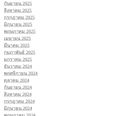
กันยายน 2025
สิงหาคม 2025
กรกฎาคม 2025
มิถุนายน 2025
พฤษภาคม 2025
เมษายน 2025
มีนาคม 2025
กุมภาพันธ์ 2025
มกราคม 2025
ธันวาคม 2024
พฤศจิกายน 2024
ตุลาคม 2024
กันยายน 2024
สิงหาคม 2024
กรกฎาคม 2024
มิถุนายน 2024
พฤษภาคม 2024