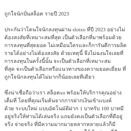
ถูกใจนักปั่นสล็อต รายปี 2023
ประกันว่าโดนใจนักลงทุนผ่าน slotxo ที่ปี 2023 อย่างไม่
ต้องสงสัยที่เหมาะสมที่สุด เป็นตัวเลือกที่มาพร้อมด้วย
การลงทุนที่สุดยอด ไม่เหมือนใครและก็การันตีการผลิต
รายได้อย่างไม่ต้องสงสัย ด้วยเหตุนี้ จึงไม่ฉงนใจเลยที่
การลงทุนในครั้งนี้นั้น จะเป็นตัวเลือกที่เหมาะสม
ที่สุด จะเป็นตัวเลือกหรือแนวทางของความยอดเยี่ยม ที่
ถูกใจนักลงทุนได้ไม่มากก็น้อยเลยทีเดียว
ซึ่งน่าเชื่อถือว่าเรา สล็อตxo พร้อมให้บริการคุณอย่าง
เต็มที่ โดยที่คุณเริ่มต้นจากการฝากเงินเข้าแบงค์
ด้วย ระบบใหม่ แบบอัตโนมัติฝาก 1 บาทรับ 100 บาทมี
อยู่จริงให้ท่านได้เล่นจริง แถมยังคงเป็นตัวเลือกที่ดีอยู่
จริง จ่ายจริง ที่มีความมากมายหลากหลายแล้วก็มี