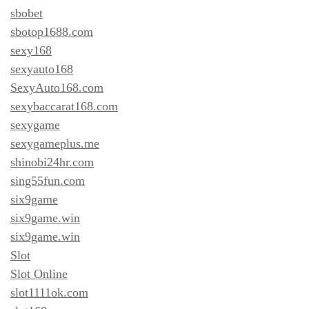
sbobet
sbotop1688.com
sexy168
sexyauto168
SexyAuto168.com
sexybaccarat168.com
sexygame
sexygameplus.me
shinobi24hr.com
sing55fun.com
six9game
six9game.win
six9game.win
Slot
Slot Online
slot1111ok.com