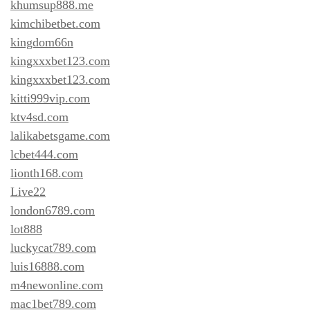
khumsup888.me
kimchibetbet.com
kingdom66n
kingxxxbet123.com
kingxxxbet123.com
kitti999vip.com
ktv4sd.com
lalikabetsgame.com
lcbet444.com
lionth168.com
Live22
london6789.com
lot888
luckycat789.com
luis16888.com
m4newonline.com
mac1bet789.com