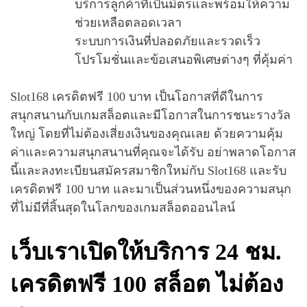
บริการลูกค้าที่เป็นมิตรและพร้อมให้ความ
ช่วยเหลือตลอดเวลา
ระบบการเงินที่ปลอดภัยและรวดเร็ว
โปรโมชั่นและข้อเสนอพิเศษต่างๆ ที่คุ้มค่า
Slot168 เครดิตฟรี 100 บาท เป็นโอกาสที่ดีในการ
สนุกสนานกับเกมสล็อตและมีโอกาสในการชนะรางวัล
ใหญ่ โดยที่ไม่ต้องเสี่ยงเงินของคุณเลย ด้วยความคุ้ม
ค่าและความสนุกสนานที่คุณจะได้รับ อย่าพลาดโอกาส
นี้และลงทะเบียนสมัครสมาชิกใหม่กับ Slot168 และรับ
เครดิตฟรี 100 บาท และมาเป็นส่วนหนึ่งของความสนุก
ที่ไม่มีที่สิ้นสุดในโลกของเกมสล็อตออนไลน์
เว็บเราเปิดให้บริการ 24 ชม.
เครดิตฟรี 100 สล็อต ไม่ต้อง