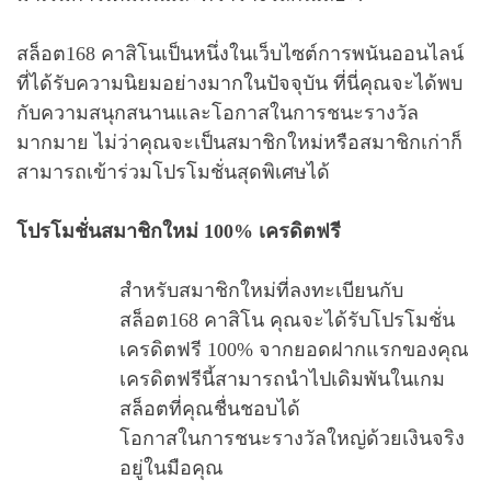
สล็อต168 คาสิโนเป็นหนึ่งในเว็บไซต์การพนันออนไลน์
ที่ได้รับความนิยมอย่างมากในปัจจุบัน ที่นี่คุณจะได้พบ
กับความสนุกสนานและโอกาสในการชนะรางวัล
มากมาย ไม่ว่าคุณจะเป็นสมาชิกใหม่หรือสมาชิกเก่าก็
สามารถเข้าร่วมโปรโมชั่นสุดพิเศษได้
โปรโมชั่นสมาชิกใหม่ 100% เครดิตฟรี
สำหรับสมาชิกใหม่ที่ลงทะเบียนกับ
สล็อต168 คาสิโน คุณจะได้รับโปรโมชั่น
เครดิตฟรี 100% จากยอดฝากแรกของคุณ
เครดิตฟรีนี้สามารถนำไปเดิมพันในเกม
สล็อตที่คุณชื่นชอบได้
โอกาสในการชนะรางวัลใหญ่ด้วยเงินจริง
อยู่ในมือคุณ