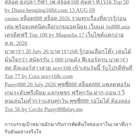
สล็อต ยิงปลา กีฬา ไพ่ สล็อต168 คุ้มค่า ที่ไว้ใจ Top 50
by Diana hengjing168d.com 13 AUG 69
casino สล็อต888 สล็อต 2026 รวมทุกเรื่องที่ควรรู้ก่อน
เล่น พร้อมเทคนิคเลือกเกมยอดนิยม เว็บแม่ jin888.asia
เครดิตฟรี Top 100 by Magnolia 17 เว็บไซต์แตกง่าย
ส.ค. 2026
บาคาร่า 20 July 26 บาคาร่า168 รู้ก่อนเลือกโต๊ะ เล่นได้
มั่นใจกว่า สมัครรับ 1,000 เกมดัง ฟีเจอร์ครบ บาคาร่า
สด ดีลเลอร์สาวสวย sexy168 เข้าเล่นวันนี้ รับโปรดีทันที
Top 77 by Cora sexy168c.com
Pussy888 26 July 2026 พุซซี่888 สล็อต888 แพลตฟอร์ม
เกมระดับพรีเมียม แจกเพชร ฟรีทุกวัน ฝาก-ถอน 3 วิ
คนเล่นไม่ต่ำกว่าแสนทุกวัน พุซซี่888 รอไม่ได้ ต้องลอง
Top 56 by Cecile Pussy888play.me
การบรรลุเป้าหมายมักมากับการตัดสินใจของเราในเวลาที่เรา
รับมันอย่างจริงใจ