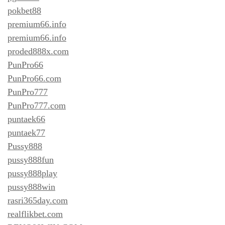
pokbet88
premium66.info
premium66.info
proded888x.com
PunPro66
PunPro66.com
PunPro777
PunPro777.com
puntaek66
puntaek77
Pussy888
pussy888fun
pussy888play
pussy888win
rasri365day.com
realflikbet.com