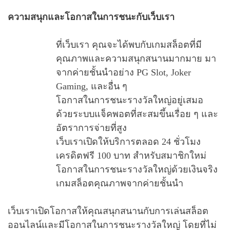
ความสนุกและโอกาสในการชนะกับเว็บเรา
ที่เว็บเรา คุณจะได้พบกับเกมสล็อตที่มี
คุณภาพและความสนุกสนานมากมาย มา
จากค่ายชั้นนำอย่าง PG Slot, Joker
Gaming, และอื่น ๆ
โอกาสในการชนะรางวัลใหญ่อยู่เสมอ
ด้วยระบบแจ็คพอตที่สะสมขึ้นเรื่อย ๆ และ
อัตราการจ่ายที่สูง
เว็บเราเปิดให้บริการตลอด 24 ชั่วโมง
เครดิตฟรี 100 บาท สำหรับสมาชิกใหม่
โอกาสในการชนะรางวัลใหญ่ด้วยเงินจริง
เกมสล็อตคุณภาพจากค่ายชั้นนำ
เว็บเราเปิดโอกาสให้คุณสนุกสนานกับการเล่นสล็อต
ออนไลน์และมีโอกาสในการชนะรางวัลใหญ่ โดยที่ไม่