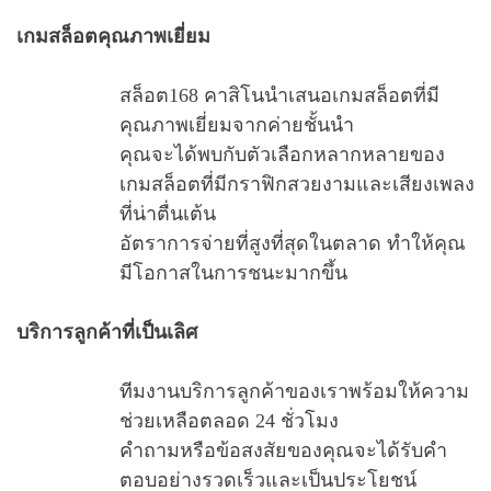
เกมสล็อตคุณภาพเยี่ยม
สล็อต168 คาสิโนนำเสนอเกมสล็อตที่มี
คุณภาพเยี่ยมจากค่ายชั้นนำ
คุณจะได้พบกับตัวเลือกหลากหลายของ
เกมสล็อตที่มีกราฟิกสวยงามและเสียงเพลง
ที่น่าตื่นเต้น
อัตราการจ่ายที่สูงที่สุดในตลาด ทำให้คุณ
มีโอกาสในการชนะมากขึ้น
บริการลูกค้าที่เป็นเลิศ
ทีมงานบริการลูกค้าของเราพร้อมให้ความ
ช่วยเหลือตลอด 24 ชั่วโมง
คำถามหรือข้อสงสัยของคุณจะได้รับคำ
ตอบอย่างรวดเร็วและเป็นประโยชน์