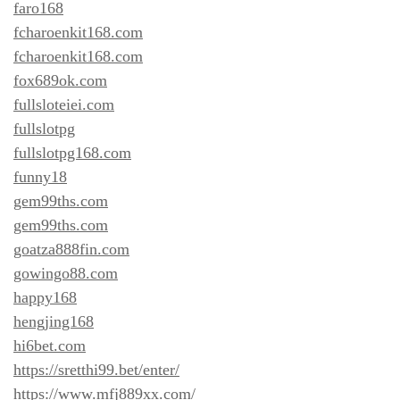
faro168
fcharoenkit168.com
fcharoenkit168.com
fox689ok.com
fullsloteiei.com
fullslotpg
fullslotpg168.com
funny18
gem99ths.com
gem99ths.com
goatza888fin.com
gowingo88.com
happy168
hengjing168
hi6bet.com
https://sretthi99.bet/enter/
https://www.mfj889xx.com/