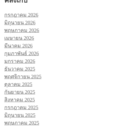
คลังเก็บ
กรกฎาคม 2026
มิถุนายน 2026
พฤษภาคม 2026
เมษายน 2026
มีนาคม 2026
กุมภาพันธ์ 2026
มกราคม 2026
ธันวาคม 2025
พฤศจิกายน 2025
ตุลาคม 2025
กันยายน 2025
สิงหาคม 2025
กรกฎาคม 2025
มิถุนายน 2025
พฤษภาคม 2025