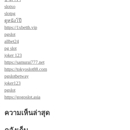
slotxo
slotpg
ดูหนังโป๊
https://1xbetth.vip
pgslot
allbet24
pg slot
joker 123
https://samurai777.net
https://tokyoslot88.com
pgslotbetway
joker123
pgslot
https://gogoslot.asia
ความเห็นล่าสุด