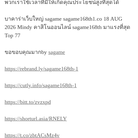
พวกเราใช้เวลาที่มีให้เกิดคุณประโยชน์สูงที่สุดได้
บาคาร่าเว็บใหญ่ sagame sagame168th1.co 18 AUG
2026 Mindy คาสิโนออนไลน์ sagame168th มาแรงที่สุด
Top 77
ขอขอบคุณมากby
sagame
https://rebrand.ly/sagame168th-1
https://cutly.info/sagame168th-1
https://bitt.to/zvzxpd
https://shorturl.asia/RNELY
https://t.co/zbtACsMz4v