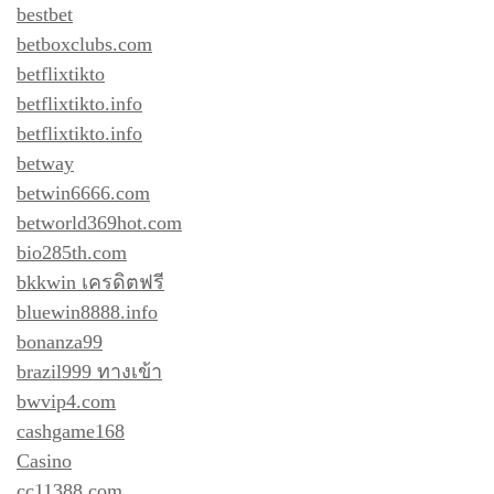
bestbet
betboxclubs.com
betflixtikto
betflixtikto.info
betflixtikto.info
betway
betwin6666.com
betworld369hot.com
bio285th.com
bkkwin เครดิตฟรี
bluewin8888.info
bonanza99
brazil999 ทางเข้า
bwvip4.com
cashgame168
Casino
cc11388.com