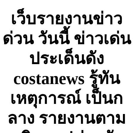
Skip
to
เว็บรายงานข่าว
content
ด่วน วันนี้ ข่าวเด่น
ประเด็นดัง
costanews รู้ทัน
เหตุการณ์ เป็นก
ลาง รายงานตาม