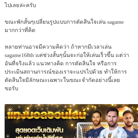
ไปเลยล่ะครับ
ขณะพักสั้นๆเปลี่ยนรูปแบบการตัดสินใจเล่น sagame
มากกว่าที่คิด
หลายท่านอาจมีความคิดว่า ถ้าหากมีเวลาเล่น
sagame168th แค่ช่วงสั้นๆนั้นจะก่อให้เล่นเร็วขึ้น แต่ว่า
อันที่จริงแล้ว แนวทางคิด การตัดสินใจ หรือการ
ประเมินสถานการณ์ของเราจะแปรไปด้วย ทำให้การ
ตัดสินใจมีลักษณะเฉพาะในขณะจำกัดอย่างนี้เลย
ขอรับ