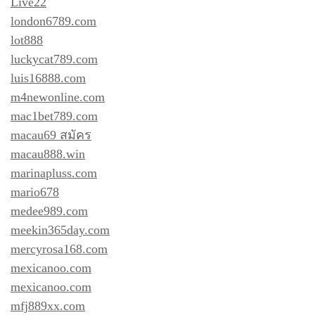
Live22
london6789.com
lot888
luckycat789.com
luis16888.com
m4newonline.com
mac1bet789.com
macau69 สมัคร
macau888.win
marinapluss.com
mario678
medee989.com
meekin365day.com
mercyrosa168.com
mexicanoo.com
mexicanoo.com
mfj889xx.com