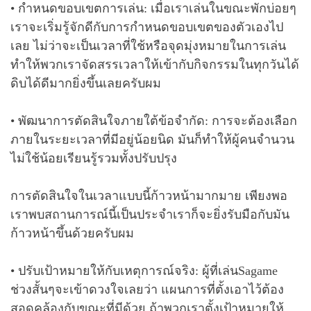
• กำหนดขอบเขตการเล่น: เมื่อเราเล่นในขณะพักบ่อยๆ
เราจะเริ่มรู้จักดีกับการกำหนดขอบเขตของตัวเองไป
เลย ไม่ว่าจะเป็นเวลาที่ใช้หรือจุดมุ่งหมายในการเล่น
ทำให้พวกเราจัดสรรเวลาให้เข้ากับกิจกรรมในทุกวันได้
ดิบได้ดีมากยิ่งขึ้นเลยครับผม
• พัฒนาการตัดสินใจภายใต้ข้อจำกัด: การจะต้องเลือก
ภายในระยะเวลาที่มีอยู่น้อยนิด มันก็ทำให้ผู้คนจำนวน
ไม่ใช้น้อยเรียนรู้รวมทั้งปรับปรุง
การตัดสินใจในเวลาแบบนี้ก้าวหน้ามากมาย เพียงพอ
เราพบสถานการณ์นี้เป็นประจำเราก็จะยิ่งรับมือกับมัน
ก้าวหน้าขึ้นด้วยครับผม
• ปรับเป้าหมายให้กับเหตุการณ์จริง: ผู้ที่เล่นSagame
ช่วงสั้นๆจะเข้าดวงใจเลยว่า แผนการที่ตั้งเอาไว้ต้อง
สอดคล้องกับขณะที่มีด้วย ถ้าพวกเราตั้งเป้าหมายให้