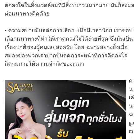
ตกลงใจในสิ่งแวดล้อมที่มีสิ่งรบกวนมากมาย มันก็ส่งผล
ต่อแนวทางคิดด้วย
• ความสบายมีผลต่อการเลือก: เมื่อมีเวลาน้อย เราชอบ
เลือกแนวทางที่ทำให้เราตกลงใจได้ง่ายที่สุด ซึ่งมันเป็น
เรื่องปกติของผู้คนเลยล่ะครับ โดยเฉพาะอย่างยิ่งเมื่อ
สมองของพวกเราบากบั่นลดภาระหน้าที่การคิดอะไร
ก็ตามภายใต้ความจำกัดของเวลา
ค
น
เล่
น
sa
ga
m