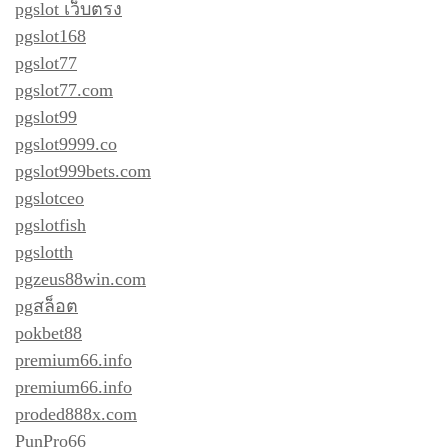
pgslot เว็บตรง
pgslot168
pgslot77
pgslot77.com
pgslot99
pgslot9999.co
pgslot999bets.com
pgslotceo
pgslotfish
pgslotth
pgzeus88win.com
pgสล็อต
pokbet88
premium66.info
premium66.info
proded888x.com
PunPro66