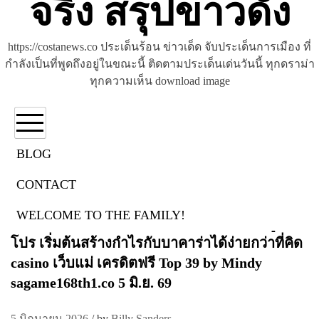
จริง สรุปข่าวดัง
https://costanews.co ประเด็นร้อน ข่าวเด็ด จับประเด็นการเมือง ที่
กำลังเป็นที่พูดถึงอยู่ในขณะนี้ ติดตามประเด็นเด่นวันนี้ ทุกดราม่า
ทุกความเห็น download image
BLOG
CONTACT
sagame168
WELCOME TO THE FAMILY!
Sagame168th เว็บไซต์แตกง่าย จากมือใหม่สู่มือ
โปร เริ่มต้นสร้างกำไรกับบาคาร่าได้ง่ายกว่าที่คิด
casino เว็บแม่ เครดิตฟรี Top 39 by Mindy
sagame168th1.co 5 มิ.ย. 69
5 มิถุนายน 2026
/
by
Billy Sanders