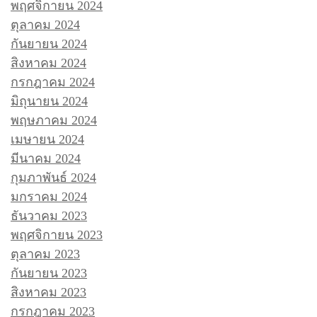
พฤศจิกายน 2024
ตุลาคม 2024
กันยายน 2024
สิงหาคม 2024
กรกฎาคม 2024
มิถุนายน 2024
พฤษภาคม 2024
เมษายน 2024
มีนาคม 2024
กุมภาพันธ์ 2024
มกราคม 2024
ธันวาคม 2023
พฤศจิกายน 2023
ตุลาคม 2023
กันยายน 2023
สิงหาคม 2023
กรกฎาคม 2023