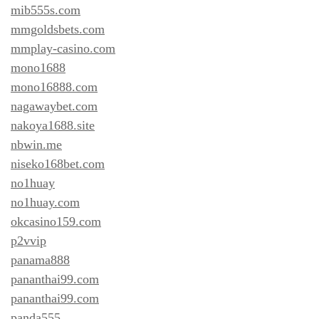
mib555s.com
mmgoldsbets.com
mmplay-casino.com
mono1688
mono16888.com
nagawaybet.com
nakoya1688.site
nbwin.me
niseko168bet.com
no1huay
no1huay.com
okcasino159.com
p2vvip
panama888
pananthai99.com
pananthai99.com
panda555