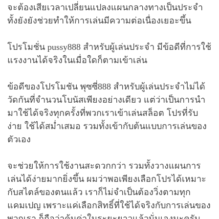
จะต้องเสียเวลาเปลี่ยนแปลงแผนกลางทางเป็นประจำ
ทั้งยังยังช่วยทำให้การเล่นมีความต่อเนื่องเยอะขึ้น
โปรโมชั่น pussy888 สำหรับผู้เล่นประจำ มีข้อดีที่การใช้
แรงงานได้จริงในเมื่อใดก็ตามเข้าเล่น
ข้อดีของโปรโมชัน พุซซี่888 สำหรับผู้เล่นประจำไม่ได้
วัดกันที่จำนวนโบนัสเพียงอย่างเดียว แต่ว่าเป็นการนำ
มาใช้ได้จริงทุกครั้งที่พวกเราเข้าเล่นสล็อต โปรที่รับ
ง่าย ใช้ได้สม่ำเสมอ รวมทั้งเข้ากับต้นแบบการเล่นของ
ตัวเอง
จะช่วยให้การใช้งานสะดวกกว่า รวมทั้งวางแผนการ
เล่นได้ง่ายมากยิ่งขึ้น ผมว่าพอเพียงเลือกโปรได้เหมาะ
กับสไตล์ของตนแล้ว เราก็ไม่จำเป็นต้องวิ่งตามทุก
แคมเปญ เพราะแค่เลือกสิทธิ์ที่ใช้ได้จริงกับการเล่นของ
พวกเรา ก็ถือว่าคุ้มค่าในระยะยาวแล้วนั่นเองนะครับ