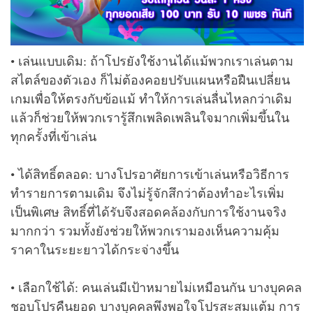
• เล่นแบบเดิม: ถ้าโปรยังใช้งานได้แม้พวกเราเล่นตาม
สไตล์ของตัวเอง ก็ไม่ต้องคอยปรับแผนหรือฝืนเปลี่ยน
เกมเพื่อให้ตรงกับข้อแม้ ทำให้การเล่นลื่นไหลกว่าเดิม
แล้วก็ช่วยให้พวกเรารู้สึกเพลิดเพลินใจมากเพิ่มขึ้นใน
ทุกครั้งที่เข้าเล่น
• ได้สิทธิ์ตลอด: บางโปรอาศัยการเข้าเล่นหรือวิธีการ
ทำรายการตามเดิม จึงไม่รู้จักสึกว่าต้องทำอะไรเพิ่ม
เป็นพิเศษ สิทธิ์ที่ได้รับจึงสอดคล้องกับการใช้งานจริง
มากกว่า รวมทั้งยังช่วยให้พวกเรามองเห็นความคุ้ม
ราคาในระยะยาวได้กระจ่างขึ้น
• เลือกใช้ได้: คนเล่นมีเป้าหมายไม่เหมือนกัน บางบุคคล
ชอบโปรคืนยอด บางบุคคลพึงพอใจโปรสะสมแต้ม การ