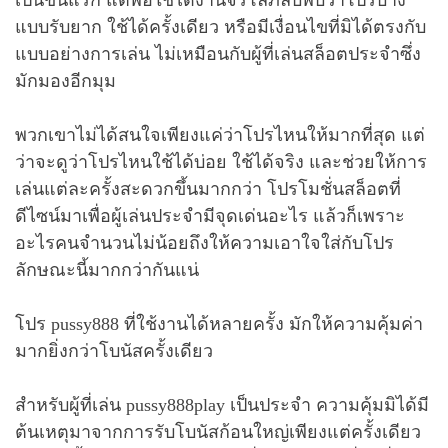
แบบรับยาก ใช้ได้ครั้งเดียว หรือมีเงื่อนไขที่มิได้ตรงกับ
แบบอย่างการเล่น ไม่เหมือนกับผู้ที่เล่นสล็อตประจำซึ่ง
มักมองอีกมุม
พวกเขาไม่ได้สนใจเพียงแค่ว่าโปรไหนให้มากที่สุด แต่
ว่าจะดูว่าโปรไหนใช้ได้บ่อย ใช้ได้จริง และช่วยให้การ
เล่นแต่ละครั้งสะดวกขึ้นมากกว่า โปรโมชั่นสล็อตที่
ดีไซน์มาเพื่อผู้เล่นประจำมีจุดเด่นอะไร แล้วก็เพราะ
อะไรคนจำนวนไม่น้อยถึงให้ความเอาใจใส่กับโปร
ลักษณะนี้มากกว่ากันแน่
โปร pussy888 ที่ใช้งานได้หลายครั้ง มักให้ความคุ้มค่า
มากยิ่งกว่าโบนัสครั้งเดียว
สำหรับผู้ที่เล่น pussy888play เป็นประจำ ความคุ้มมิได้มี
ต้นเหตุมาจากการรับโบนัสก้อนใหญ่เพียงแต่ครั้งเดียว