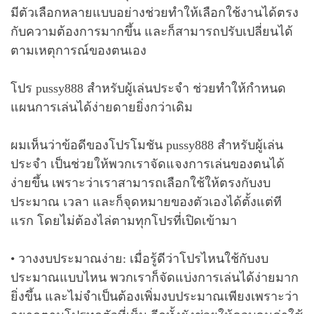
มีตัวเลือกหลายแบบอย่างช่วยทำให้เลือกใช้งานได้ตรง
กับความต้องการมากขึ้น และก็สามารถปรับเปลี่ยนได้
ตามเหตุการณ์ของตนเอง
โปร pussy888 สำหรับผู้เล่นประจำ ช่วยทำให้กำหนด
แผนการเล่นได้ง่ายดายยิ่งกว่าเดิม
ผมเห็นว่าข้อดีของโปรโมชัน pussy888 สำหรับผู้เล่น
ประจำ เป็นช่วยให้พวกเราจัดแจงการเล่นของตนได้
ง่ายขึ้น เพราะว่าเราสามารถเลือกใช้ให้ตรงกับงบ
ประมาณ เวลา และก็จุดหมายของตัวเองได้ตั้งแต่ที
แรก โดยไม่ต้องไล่ตามทุกโปรที่เปิดเข้ามา
• วางงบประมาณง่าย: เมื่อรู้ดีว่าโปรไหนใช้กับงบ
ประมาณแบบไหน พวกเราก็จัดแบ่งการเล่นได้ง่ายมาก
ยิ่งขึ้น และไม่จำเป็นต้องเพิ่มงบประมาณเพียงเพราะว่า