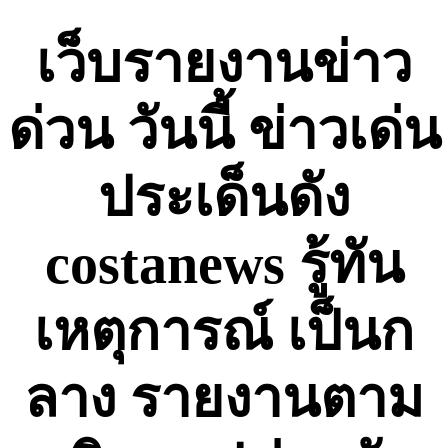
Skip
to
เว็บรายงานข่าว
content
ด่วน วันนี้ ข่าวเด่น
ประเด็นดัง
costanews รู้ทัน
เหตุการณ์ เป็นก
ลาง รายงานตาม