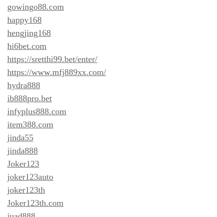
gowingo88.com
happy168
hengjing168
hi6bet.com
https://sretthi99.bet/enter/
https://www.mfj889xx.com/
hydra888
ib888pro.bet
infyplus888.com
item388.com
jinda55
jinda888
Joker123
joker123auto
joker123th
Joker123th.com
juad888