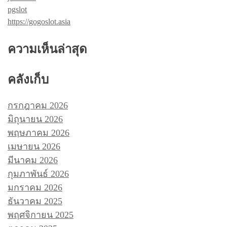
pgslot
https://gogoslot.asia
ความเห็นล่าสุด
คลังเก็บ
กรกฎาคม 2026
มิถุนายน 2026
พฤษภาคม 2026
เมษายน 2026
มีนาคม 2026
กุมภาพันธ์ 2026
มกราคม 2026
ธันวาคม 2025
พฤศจิกายน 2025