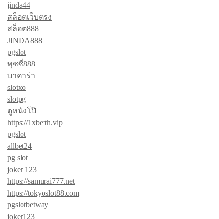
jinda44
สล็อตเว็บตรง
สล็อต888
JINDA888
pgslot
พุซซี่888
บาคาร่า
slotxo
slotpg
ดูหนังโป๊
https://1xbetth.vip
pgslot
allbet24
pg slot
joker 123
https://samurai777.net
https://tokyoslot88.com
pgslotbetway
joker123