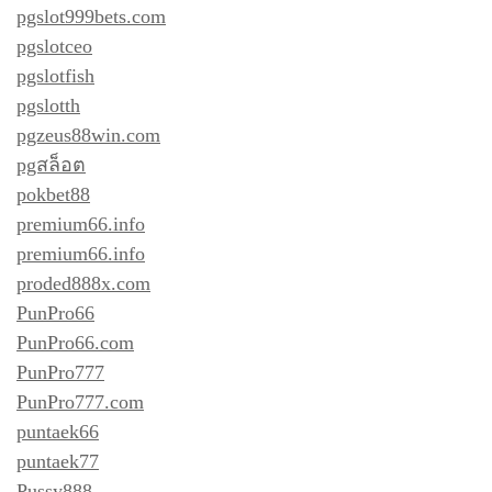
pgslot999bets.com
pgslotceo
pgslotfish
pgslotth
pgzeus88win.com
pgสล็อต
pokbet88
premium66.info
premium66.info
proded888x.com
PunPro66
PunPro66.com
PunPro777
PunPro777.com
puntaek66
puntaek77
Pussy888