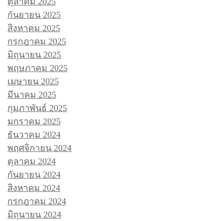
ตุลาคม 2025
กันยายน 2025
สิงหาคม 2025
กรกฎาคม 2025
มิถุนายน 2025
พฤษภาคม 2025
เมษายน 2025
มีนาคม 2025
กุมภาพันธ์ 2025
มกราคม 2025
ธันวาคม 2024
พฤศจิกายน 2024
ตุลาคม 2024
กันยายน 2024
สิงหาคม 2024
กรกฎาคม 2024
มิถุนายน 2024