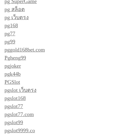
pg SuperGame
pg สล็อต
pg เว็บตรง
pg168
pg77
pg99
pggold168bet.com
Pgheng99
pgjoker
pgk44b
PGSlot
pgslot เว็บตรง
pgslot168
pgslot77
pgslot77.com
pgslot99
pgslot9999.co