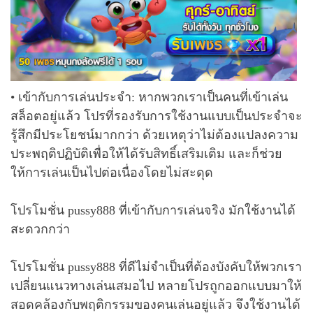
• เข้ากับการเล่นประจำ: หากพวกเราเป็นคนที่เข้าเล่น
สล็อตอยู่แล้ว โปรที่รองรับการใช้งานแบบเป็นประจำจะ
รู้สึกมีประโยชน์มากกว่า ด้วยเหตุว่าไม่ต้องแปลงความ
ประพฤติปฏิบัติเพื่อให้ได้รับสิทธิ์เสริมเติม และก็ช่วย
ให้การเล่นเป็นไปต่อเนื่องโดยไม่สะดุด
โปรโมชั่น pussy888 ที่เข้ากับการเล่นจริง มักใช้งานได้
สะดวกกว่า
โปรโมชั่น pussy888 ที่ดีไม่จำเป็นที่ต้องบังคับให้พวกเรา
เปลี่ยนแนวทางเล่นเสมอไป หลายโปรถูกออกแบบมาให้
สอดคล้องกับพฤติกรรมของคนเล่นอยู่แล้ว จึงใช้งานได้