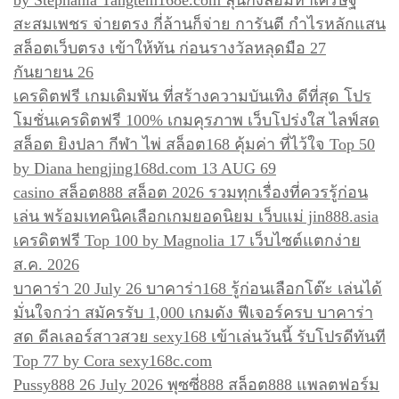
สะสมเพชร จ่ายตรง กี่ล้านก็จ่าย การันตี กำไรหลักแสน
สล็อตเว็บตรง เข้าให้ทัน ก่อนรางวัลหลุดมือ 27
กันยายน 26
เครดิตฟรี เกมเดิมพัน ที่สร้างความบันเทิง ดีที่สุด โปร
โมชั่นเครดิตฟรี 100% เกมคุรภาพ เว็บโปร่งใส ไลฟ์สด
สล็อต ยิงปลา กีฬา ไพ่ สล็อต168 คุ้มค่า ที่ไว้ใจ Top 50
by Diana hengjing168d.com 13 AUG 69
casino สล็อต888 สล็อต 2026 รวมทุกเรื่องที่ควรรู้ก่อน
เล่น พร้อมเทคนิคเลือกเกมยอดนิยม เว็บแม่ jin888.asia
เครดิตฟรี Top 100 by Magnolia 17 เว็บไซต์แตกง่าย
ส.ค. 2026
บาคาร่า 20 July 26 บาคาร่า168 รู้ก่อนเลือกโต๊ะ เล่นได้
มั่นใจกว่า สมัครรับ 1,000 เกมดัง ฟีเจอร์ครบ บาคาร่า
สด ดีลเลอร์สาวสวย sexy168 เข้าเล่นวันนี้ รับโปรดีทันที
Top 77 by Cora sexy168c.com
Pussy888 26 July 2026 พุซซี่888 สล็อต888 แพลตฟอร์ม