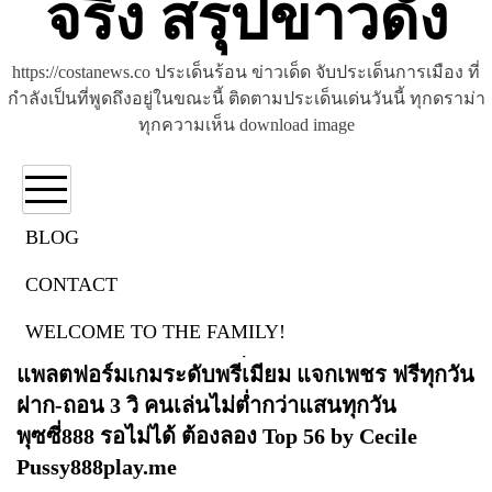
จริง สรุปข่าวดัง
https://costanews.co ประเด็นร้อน ข่าวเด็ด จับประเด็นการเมือง ที่
กำลังเป็นที่พูดถึงอยู่ในขณะนี้ ติดตามประเด็นเด่นวันนี้ ทุกดราม่า
ทุกความเห็น download image
BLOG
CONTACT
pussy888play
WELCOME TO THE FAMILY!
Pussy888 26 July 2026 พุซซี่888 สล็อต888
แพลตฟอร์มเกมระดับพรีเมียม แจกเพชร ฟรีทุกวัน
ฝาก-ถอน 3 วิ คนเล่นไม่ต่ำกว่าแสนทุกวัน
พุซซี่888 รอไม่ได้ ต้องลอง Top 56 by Cecile
Pussy888play.me