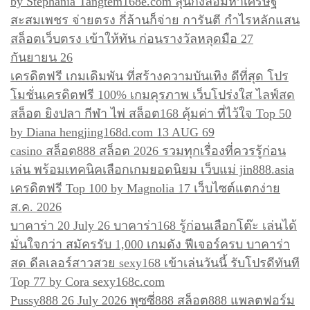
by Stephania Tangtem168e.com ลุ้นกงล้อมหาเศรษฐี
สะสมเพชร จ่ายตรง กี่ล้านก็จ่าย การันตี กำไรหลักแสน
สล็อตเว็บตรง เข้าให้ทัน ก่อนรางวัลหลุดมือ 27
กันยายน 26
เครดิตฟรี เกมเดิมพัน ที่สร้างความบันเทิง ดีที่สุด โปร
โมชั่นเครดิตฟรี 100% เกมคุรภาพ เว็บโปร่งใส ไลฟ์สด
สล็อต ยิงปลา กีฬา ไพ่ สล็อต168 คุ้มค่า ที่ไว้ใจ Top 50
by Diana hengjing168d.com 13 AUG 69
casino สล็อต888 สล็อต 2026 รวมทุกเรื่องที่ควรรู้ก่อน
เล่น พร้อมเทคนิคเลือกเกมยอดนิยม เว็บแม่ jin888.asia
เครดิตฟรี Top 100 by Magnolia 17 เว็บไซต์แตกง่าย
ส.ค. 2026
บาคาร่า 20 July 26 บาคาร่า168 รู้ก่อนเลือกโต๊ะ เล่นได้
มั่นใจกว่า สมัครรับ 1,000 เกมดัง ฟีเจอร์ครบ บาคาร่า
สด ดีลเลอร์สาวสวย sexy168 เข้าเล่นวันนี้ รับโปรดีทันที
Top 77 by Cora sexy168c.com
Pussy888 26 July 2026 พุซซี่888 สล็อต888 แพลตฟอร์ม