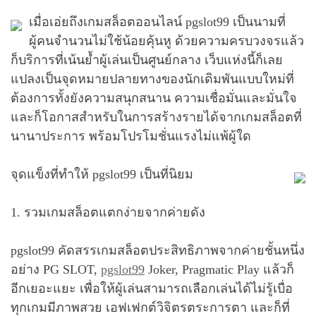
เมื่อเอ่ยถึงเกมสล็อตออนไลน์ pgslot99 เป็นนามที่
ผู้คนจำนวนไม่ใช้น้อยคุ้นหู ด้วยความครบวงจรแล้ว
ก็บริการที่เน้นย้ำผู้เล่นเป็นศูนย์กลาง เว็บแห่งนี้ก็เลย
แปลงเป็นจุดหมายปลายทางของนักเดิมพันแบบใหม่ที่
ต้องการทั้งยังความสนุกสนาน ความเชื่อมั่นและมั่นใจ
และก็โอกาสสำหรับในการสร้างรายได้จากเกมสล็อตที่
นานาประการ พร้อมโปรโมชั่นแรงไม่แพ้ผู้ใด
จุดแข็งที่ทำให้ pgslot99 เป็นที่นิยม
1. รวมเกมสล็อตแตกง่ายจากค่ายดัง
pgslot99 คัดสรรเกมสล็อตประสิทธิภาพจากค่ายชั้นหนึ่ง
อย่าง PG SLOT,
pgslot99
Joker, Pragmatic Play แล้วก็
อีกเยอะแยะ เพื่อให้ผู้เล่นสามารถเลือกเล่นได้ไม่รู้เบื่อ
ทุกเกมมีภาพสวย เอฟเฟกต์วิจิตรตระการตา และก็ที่