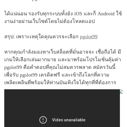
ได้แน่นอน รองรับทุกระบบทั้งยัง iOS และก็ Android ใช้
งานง่ายผ่านเว็บไซต์โดยไม่ต้องโหลดแอป
สรุป: เพราะเหตุใดคุณควรจะเลือก
pgslot99
หากคุณกำลังมองหาเว็บสล็อตที่มั่นอาจจะ เชื่อถือได้ มี
เกมให้เลือกเล่นมากมาย และมาพร้อมโปรโมชั่นคุ้มค่า
pgslot99 คือคำตอบที่คุณไม่สมควรพลาด สมัครวันนี้
เพื่อรับ pgslot99 เครดิตฟรี และเข้าถึงโลกที่ความ
เพลิดเพลินที่พร้อมให้ท่านบันเทิงใจได้ทุกที่ที่ต้องการ