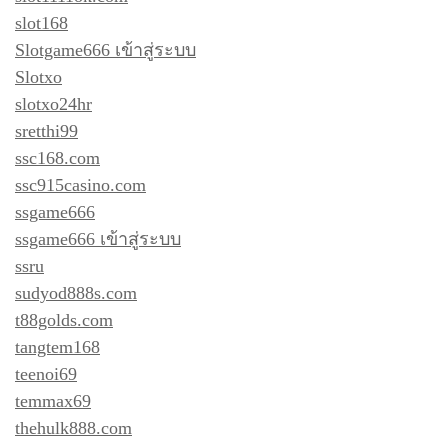
slot168
Slotgame666 เข้าสู่ระบบ
Slotxo
slotxo24hr
sretthi99
ssc168.com
ssc915casino.com
ssgame666
ssgame666 เข้าสู่ระบบ
ssru
sudyod888s.com
t88golds.com
tangtem168
teenoi69
temmax69
thehulk888.com