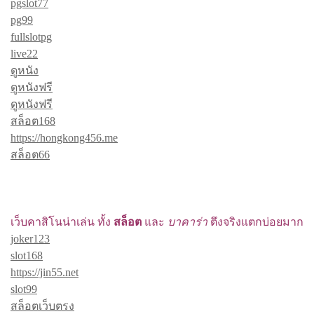
pgslot77
pg99
fullslotpg
live22
ดูหนัง
ดูหนังฟรี
ดูหนังฟรี
สล็อต168
https://hongkong456.me
สล็อต66
เว็บคาสิโนน่าเล่น ทั้ง
สล็อต
และ
บาคาร่า
ตึงจริงแตกบ่อยมาก
joker123
slot168
https://jin55.net
slot99
สล็อตเว็บตรง