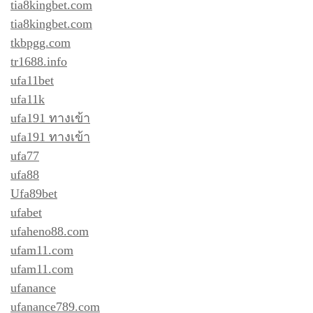
tia8kingbet.com
tia8kingbet.com
tkbpgg.com
tr1688.info
ufa11bet
ufa11k
ufa191 ทางเข้า
ufa191 ทางเข้า
ufa77
ufa88
Ufa89bet
ufabet
ufaheno88.com
ufam11.com
ufam11.com
ufanance
ufanance789.com