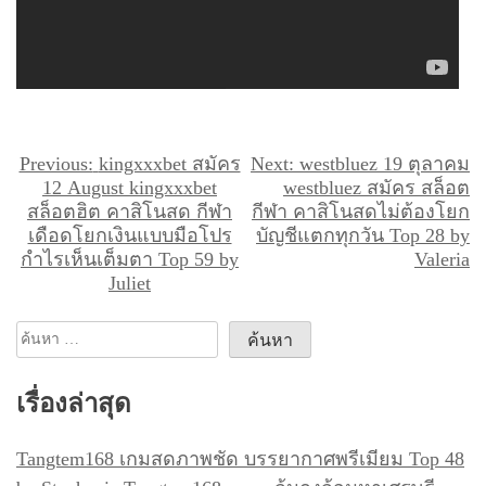
แ
Previous:
kingxxxbet สมัคร
Next:
westbluez 19 ตุลาคม
12 August kingxxxbet
westbluez สมัคร สล็อต
น
สล็อตฮิต คาสิโนสด กีฬา
กีฬา คาสิโนสดไม่ต้องโยก
ะ
เดือดโยกเงินแบบมือโปร
บัญชีแตกทุกวัน Top 28 by
กำไรเห็นเต็มตา Top 59 by
Valeria
แ
Juliet
น
ว
ค้นหา
เ
สำหรับ:
รื่
เรื่องล่าสุด
อ
ง
Tangtem168 เกมสดภาพชัด บรรยากาศพรีเมียม Top 48