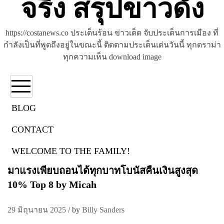
จริง สรุปข่าวดัง
https://costanews.co ประเด็นร้อน ข่าวเด็ด จับประเด็นการเมือง ที่
กำลังเป็นที่พูดถึงอยู่ในขณะนี้ ติดตามประเด็นเด่นวันนี้ ทุกดราม่า
ทุกความเห็น download image
BLOG
CONTACT
pgslot999bets.com
WELCOME TO THE FAMILY!
pgslot99 20 September pgslot99 สมัคร เกมใหม่
มาแรงเพียบถอนได้ทุกบาทโบนัสคืนเงินสูงสุด
10% Top 8 by Micah
29 มิถุนายน 2025
/
by
Billy Sanders