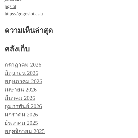
pgslot
https://gogoslot.asia
ความเห็นล่าสุด
คลังเก็บ
กรกฎาคม 2026
มิถุนายน 2026
พฤษภาคม 2026
เมษายน 2026
มีนาคม 2026
กุมภาพันธ์ 2026
มกราคม 2026
ธันวาคม 2025
พฤศจิกายน 2025