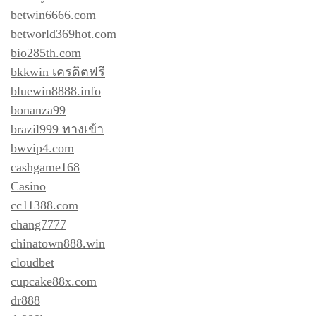
betwin6666.com
betworld369hot.com
bio285th.com
bkkwin เครดิตฟรี
bluewin8888.info
bonanza99
brazil999 ทางเข้า
bwvip4.com
cashgame168
Casino
cc11388.com
chang7777
chinatown888.win
cloudbet
cupcake88x.com
dr888