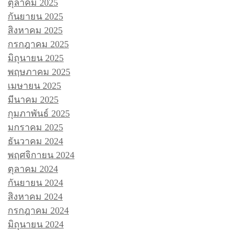
ตุลาคม 2025
กันยายน 2025
สิงหาคม 2025
กรกฎาคม 2025
มิถุนายน 2025
พฤษภาคม 2025
เมษายน 2025
มีนาคม 2025
กุมภาพันธ์ 2025
มกราคม 2025
ธันวาคม 2024
พฤศจิกายน 2024
ตุลาคม 2024
กันยายน 2024
สิงหาคม 2024
กรกฎาคม 2024
มิถุนายน 2024