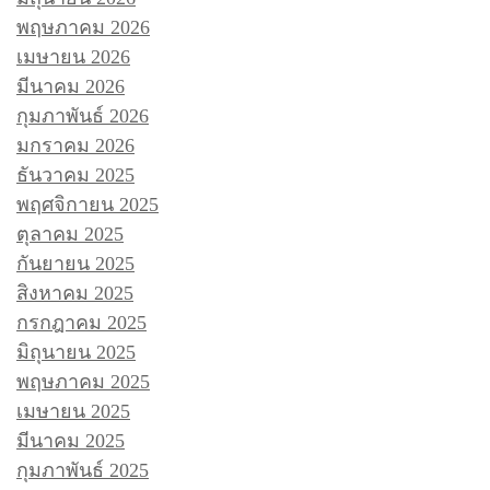
พฤษภาคม 2026
เมษายน 2026
มีนาคม 2026
กุมภาพันธ์ 2026
มกราคม 2026
ธันวาคม 2025
พฤศจิกายน 2025
ตุลาคม 2025
กันยายน 2025
สิงหาคม 2025
กรกฎาคม 2025
มิถุนายน 2025
พฤษภาคม 2025
เมษายน 2025
มีนาคม 2025
กุมภาพันธ์ 2025