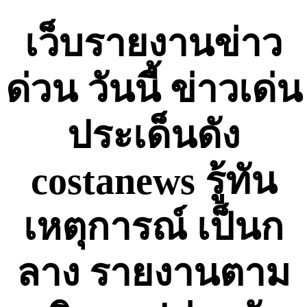
Skip
to
เว็บรายงานข่าว
content
ด่วน วันนี้ ข่าวเด่น
ประเด็นดัง
costanews รู้ทัน
เหตุการณ์ เป็นก
ลาง รายงานตาม