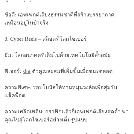
ข้อดี: เอฟเฟกต์เสียงธรรมชาติที่สร้างบรรยากาศ
เหมือนอยู่ในป่าจริง
3. Cyber Reels – สล็อตที่โลกไซเบอร์
ธีม: โลกอนาคตที่เต็มไปด้วยเทคโนโลยีล้ำสมัย
ฟีเจอร์:
slot
ตัวคูณสะสมที่เพิ่มขึ้นเมื่อชนะตลอด
ความพิเศษ: รอบโบนัสให้ท่านหมุนวงล้อเพื่อสุ่มรับ
แจ็คพ็อต
ความเพลิดเพลิน: กราฟิกแล้วก็เอฟเฟกต์เสียงสุดล้ำ พา
คุณไปสู่โลกไซเบอร์อย่างเต็มรูปแบบ