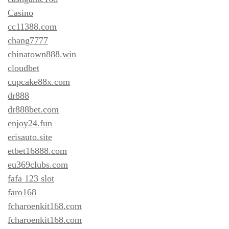
Casino
cc11388.com
chang7777
chinatown888.win
cloudbet
cupcake88x.com
dr888
dr888bet.com
enjoy24.fun
erisauto.site
etbet16888.com
eu369clubs.com
fafa 123 slot
faro168
fcharoenkit168.com
fcharoenkit168.com