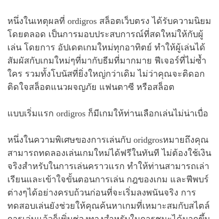
หนึ่งในเหตุผลที่ ordigros สล็อตเว็บตรง ได้รับความนิยม
โดยตลอด เป็นการมอบประสบการณ์ที่สดใหม่ให้กับผู้
เล่น โดยการ อัปเดตเกมใหม่ทุกอาทิตย์ ทำให้ผู้เล่นได้
สัมผัสกับเกมใหม่ๆที่มากับธีมที่มากมาย ฟีเจอร์ที่ไม่ซ้ำ
ใคร รวมทั้งโบนัสที่ยิ่งใหญ่กว่าเดิม ไม่ว่าคุณจะติดอก
ติดใจสล็อตแนวผจญภัย แฟนตาซี หรือสล็อต
แบบเริ่มแรก ordigros ก็มีเกมให้ท่านเลือกเล่นไม่น่าเบื่อ
หนึ่งในความพิเศษของการเล่นกับ oridgrosหมายถึงคุณ
สามารถทดลองเล่นเกมใหม่ได้ฟรีในทันที ไม่ต้องใช้เงิน
จริงสำหรับในการเล่นคราวแรก ทำให้ท่านสามารถเล่า
เรียนและเข้าใจขั้นตอนการเล่น กฎของเกม และฟีพบร์
ต่างๆได้อย่างครบถ้วนก่อนที่จะเริ่มลงพนันจริง การ
ทดสอบเล่นยังช่วยให้คุณค้นหาเกมที่เหมาะสมกับสไตล์
การเล่นแล้วก็เพิ่มช่องทางสำหรับในการชนะได้มากขึ้น