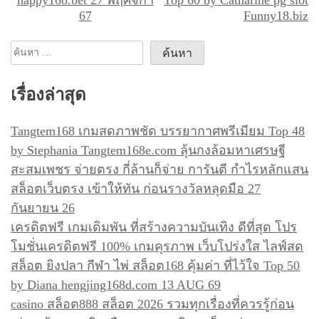
แ
67
Funny18.biz
น
ว
ค้นหา
เ
สำหรับ:
รื่
เรื่องล่าสุด
อ
ง
Tangtem168 เกมสดภาพชัด บรรยากาศพรีเมียม Top 48
by Stephania Tangtem168e.com ลุ้นกงล้อมหาเศรษฐี
สะสมเพชร จ่ายตรง กี่ล้านก็จ่าย การันตี กำไรหลักแสน
สล็อตเว็บตรง เข้าให้ทัน ก่อนรางวัลหลุดมือ 27
กันยายน 26
เครดิตฟรี เกมเดิมพัน ที่สร้างความบันเทิง ดีที่สุด โปร
โมชั่นเครดิตฟรี 100% เกมคุรภาพ เว็บโปร่งใส ไลฟ์สด
สล็อต ยิงปลา กีฬา ไพ่ สล็อต168 คุ้มค่า ที่ไว้ใจ Top 50
by Diana hengjing168d.com 13 AUG 69
casino สล็อต888 สล็อต 2026 รวมทุกเรื่องที่ควรรู้ก่อน