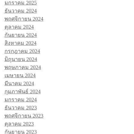
มกราคม 2025
ธันวาคม 2024
พฤศจิกายน 2024
ตุลาคม 2024
กันยายน 2024
สิงหาคม 2024
กรกฎาคม 2024
มิถุนายน 2024
พฤษภาคม 2024
เมษายน 2024
มีนาคม 2024
กุมภาพันธ์ 2024
มกราคม 2024
ธันวาคม 2023
พฤศจิกายน 2023
ตุลาคม 2023
กันยายน 2023