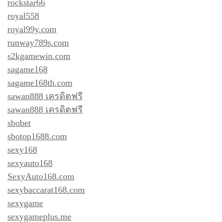
rockstar66
royal558
royal99y.com
runway789s.com
s2kgamewin.com
sagame168
sagame168th.com
sawan888 เครดิตฟรี
sawan888 เครดิตฟรี
sbobet
sbotop1688.com
sexy168
sexyauto168
SexyAuto168.com
sexybaccarat168.com
sexygame
sexygameplus.me