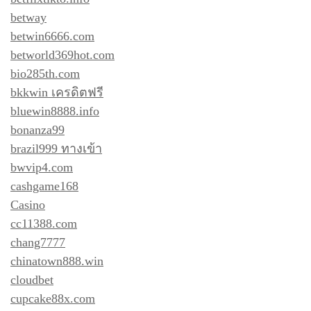
betway
betwin6666.com
betworld369hot.com
bio285th.com
bkkwin เครดิตฟรี
bluewin8888.info
bonanza99
brazil999 ทางเข้า
bwvip4.com
cashgame168
Casino
cc11388.com
chang7777
chinatown888.win
cloudbet
cupcake88x.com