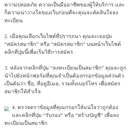
ความปลอดภัย ความเป็นมืออาชีพของผู้ให้บริการ และ
ก็ความน่าวางใจของเว็บก่อนที่จะคุณจะตัดสินใจลง
ทะเบียน
2. เมื่อคุณเลือกเว็บไซต์ที่ปรารถนา คุณจะเจอปุ่ม
“สมัครสมาชิก” หรือ “สมัครสมาชิก” บนหน้าเว็บไซต์
คลิกที่ปุ่มนี้เพื่อเริ่มวิธีการสมัคร
3. หลังจากคลิกที่ปุ่ม “ลงทะเบียนเป็นสมาชิก” คุณจะถูก
นำไปยังหน้าฟอร์มที่คุณจำเป็นต้องกรอกข้อมูลส่วนตัว
เป็นต้นว่า ชื่อ, ที่อยู่อีเมล, รวมทั้งเบอร์โทร เพื่อสมัคร
สมาชิกให้สำเร็จ
4. ตรวจตราข้อมูลที่คุณกรอกให้แน่ใจว่าถูกต้อง
และคลิกที่ปุ่ม “รับรอง” หรือ “สร้างบัญชี” เพื่อลง
ทะเบียนเป็นสมาชิก