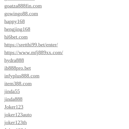
goatza888fin.com
gowingo88.com
happy168
hengjing168
hi6bet.com
https://sretthi99.bet/enter/
https://www.mfj889xx.com/
hydra888
ib888pro.bet
infyplus888.com
item388.com
jinda55
jinda888
Joker123
joker123auto
joker123th