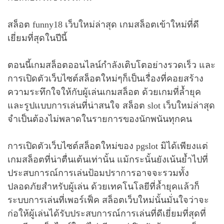
สล็อต funny18 เว็บใหม่ล่าสุด เกมสล็อตเข้าใหม่ที่ดี
เยี่ยมที่สุดในปีนี้
ตอนนี้เกมสล็อตออนไลน์กำลังเติบโตอย่างรวดเร็ว และ
การเปิดตัวเว็บไซต์สล็อตใหม่ๆก็เป็นเรื่องที่คอยสร้าง
ความระทึกใจให้กับผู้เล่นเกมสล็อต ด้วยเกมที่ล้ำยุค
และรูปแบบการเล่นที่น่าสนใจ สล็อต slot เว็บใหม่ล่าสุด
จำเป็นต้องไม่พลาดในรายการของนักพนันทุกคน
การเปิดตัวเว็บไซต์สล็อตใหม่ของ pgslot มิได้เพียงแต่
เกมสล็อตที่น่าตื่นเต้นเท่านั้น แม้กระนั้นยังเน้นย้ำไปที่
ประสบการณ์การเล่นป้อมปราการอาจจะรวมทั้ง
ปลอดภัยสำหรับผู้เล่น ด้วยเทคโนโลยีที่ล้ำยุคแล้วก็
ระบบการเล่นที่เพอร์เฟ็ค สล็อตเว็บใหม่นั้นมั่นใจว่าจะ
ก่อให้ผู้เล่นได้รับประสบการณ์การเล่นที่ดีเยี่ยมที่สุดที่