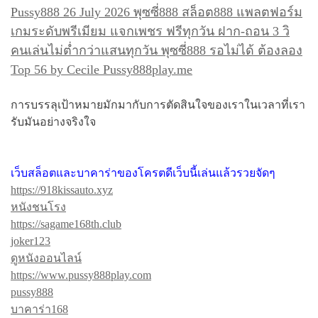
Pussy888 26 July 2026 พุซซี่888 สล็อต888 แพลตฟอร์ม
เกมระดับพรีเมียม แจกเพชร ฟรีทุกวัน ฝาก-ถอน 3 วิ
คนเล่นไม่ต่ำกว่าแสนทุกวัน พุซซี่888 รอไม่ได้ ต้องลอง
Top 56 by Cecile Pussy888play.me
การบรรลุเป้าหมายมักมากับการตัดสินใจของเราในเวลาที่เรา
รับมันอย่างจริงใจ
เว็บสล็อตและบาคาร่าของโครตดีเว็บนี้เล่นแล้วรวยจัดๆ
https://918kissauto.xyz
หนังชนโรง
https://sagame168th.club
joker123
ดูหนังออนไลน์
https://www.pussy888play.com
pussy888
บาคาร่า168