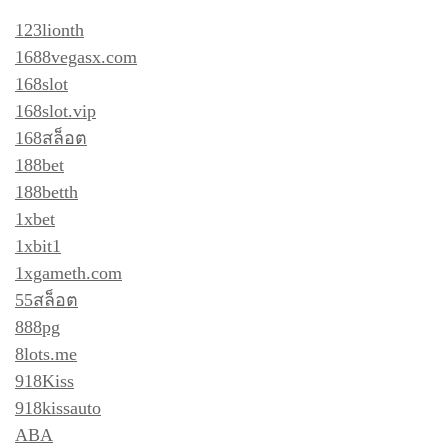
123lionth
1688vegasx.com
168slot
168slot.vip
168สล็อต
188bet
188betth
1xbet
1xbit1
1xgameth.com
55สล็อต
888pg
8lots.me
918Kiss
918kissauto
ABA