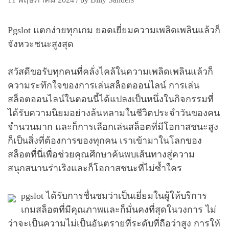
Pgslot แตกง่ายทุกเกม ยอดเยี่ยมความเพลิดเพลินแล้วก็
จังหวะชนะสูงสุด
สวัสดีขอรับทุกคนที่คลั่งไคล้ในความเพลิดเพลินแล้วก็
ความระทึกใจของการเล่นสล็อตออนไลน์ การเล่น
สล็อตออนไลน์ในตอนนี้ได้แปลงเป็นหนึ่งในกิจกรรมที่
ได้รับความนิยมอย่างล้นหลามในชีวิตประจำวันของคน
จำนวนมาก และก็การเลือกเล่นสล็อตที่มีโอกาสชนะสูง
ก็เป็นสิ่งที่ต้องการของทุกคน เราเข้ามาในโลกของ
สล็อตที่นี่เพื่อช่วยคุณศึกษาค้นพบเส้นทางสู่ความ
สนุกสนานร่าเริงและก็โอกาสชนะที่ไม่ซ้ำใคร
pgslot ได้รับการชื่นชมว่าเป็นเยี่ยมในผู้ให้บริการ
เกมสล็อตที่มีคุณภาพและก็มั่นคงที่สุดในวงการ ไม่
ว่าจะเป็นความไม่เป็นอันตรายที่ระดับที่ถือว่าสูง การให้