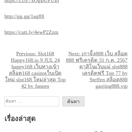
https://t.co/7xOgBUPUIo
http://gg.gg/1aqf0l
https://cutt.ly/4ewP2Zzm
แ
Previous:
Slot168
Next:
เกาจิ้ง888 เว็บ สล็อต
Happy168.io 9 JUL 24
888 ฟรีเครดิต 31 ก.ค. 2567
น
happy168 เว็บทางเข้า
คาสิโนเว็บแม่ slot888
ะ
สล็อต168 casinoเว็บเปิด
เครดิตฟรี Top 77 by
ใหม่ slot168 ใหม่ล่าสุด Top
Steffen สล็อต888
แ
42 by Janeen
gaojing888.vip
น
ว
ค้นหา
เ
สำหรับ:
รื่
เรื่องล่าสุด
อ