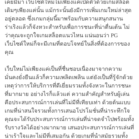
เคยมีมา เว็บไซต์ใหม่ไม่เพียงแค่เปิดตัวด้วยเกมสล็อต
เดิมๆเพียงแค่นั้น แม้กระนั้นยังมีการเพิ่มเกมใหม่ล่าสุด
อยู่ตลอด ซึ่งเกมกลุ่มนี้มาพร้อมกับความสนุกสนาน
ร่าเริงแล้วก็จังหวะสำหรับเพื่อการชนะที่น่าตื่นเต้น ไม่
ว่าคุณจะถูกใจเกมสล็อตแนวไหน แน่นอนว่า PG
เว็บไซต์ใหม่ก็จะมีเกมที่ตอบโจทย์ในสิ่งที่ต้องการของ
คุณ
เว็บใหม่ไม่เพียงแค่เป็นที่ชื่นชอบเนื่องมาจากความ
มั่นคงยั่งยืนแล้วก็ความเพลิดเพลิน แต่ยังเป็นที่รู้จักด้วย
เหตุว่าการให้บริการที่ดีเยี่ยมรวมทั้งจังหวะในการชนะ
ที่มากมาย อย่างไรก็แล้วแต่ ความสำคัญสำหรับผู้เล่น
คือประสบการณ์การเล่นที่ไม่มีที่เทียบเท่า ด้วยต้นแบบ
เกมที่น่าสนใจรวมทั้งการเสนอโปรโมชั่นที่น่าระทึกใจ
คุณจะได้รับประสบการณ์การเล่นที่น่าจดจำไปพร้อมทั้ง
รับรางวัลได้อย่างมากมาย เสนอประสบการณ์การเล่นที่
น่าเร้าใจและไม่มีที่เสมอกัน ด้วยเกมที่นำสมัยรวมทั้ง