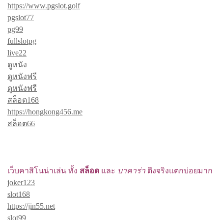
https://www.pgslot.golf
pgslot77
pg99
fullslotpg
live22
ดูหนัง
ดูหนังฟรี
ดูหนังฟรี
สล็อต168
https://hongkong456.me
สล็อต66
เว็บคาสิโนน่าเล่น ทั้ง
สล็อต
และ
บาคาร่า
ตึงจริงแตกบ่อยมาก
joker123
slot168
https://jin55.net
slot99