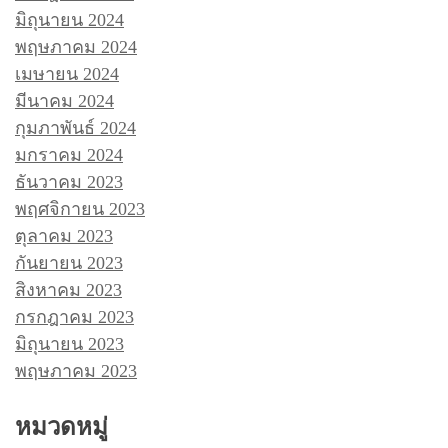
มิถุนายน 2024
พฤษภาคม 2024
เมษายน 2024
มีนาคม 2024
กุมภาพันธ์ 2024
มกราคม 2024
ธันวาคม 2023
พฤศจิกายน 2023
ตุลาคม 2023
กันยายน 2023
สิงหาคม 2023
กรกฎาคม 2023
มิถุนายน 2023
พฤษภาคม 2023
หมวดหมู่