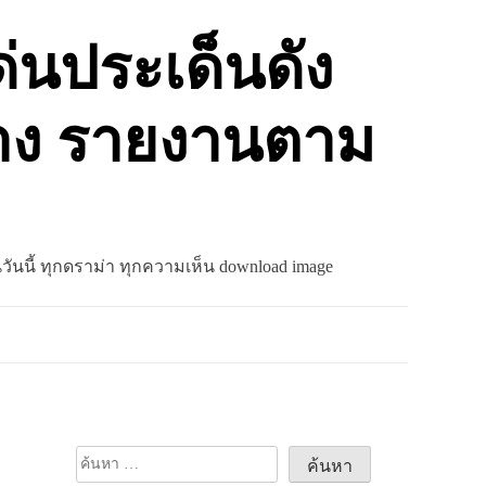
ด่นประเด็นดัง
กลาง รายงานตาม
่นวันนี้ ทุกดราม่า ทุกความเห็น download image
ค้นหา