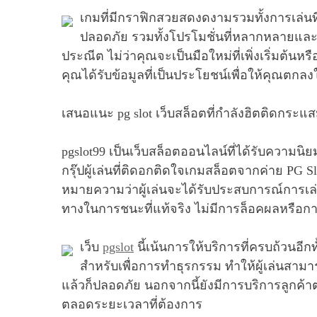
เกมที่มีกราฟิกสวยสดงดงามรวมทั้งการเล่นที
ปลอดภัย รวมทั้งโปรโมชั่นที่หลากหลายและก็คุ
ประณีต ไม่ว่าคุณจะเป็นมือใหม่ที่เพิ่งเริ่มต้นหร
คุณได้รับข้อมูลที่เป็นประโยชน์เพื่อให้คุณตกล
เสนอแนะ pg slot เว็บสล็อตที่กำลังฮิตติดกระแส
pgslot99 เป็นเว็บสล็อตออนไลน์ที่ได้รับความ
กรุ๊ปผู้เล่นที่ติดอกติดใจเกมสล็อตจากค่าย PG Slot 
หมายความว่าผู้เล่นจะได้รับประสบการณ์การเล่
ทางในการชนะที่แท้จริง ไม่มีการล็อคผลหรือกา
เว็บ
pgslot
นี้เน้นการให้บริการที่ครบถ้วน
สำหรับเพื่อการทำธุรกรรม ทำให้ผู้เล่นสามา
แล้วก็ปลอดภัย นอกจากนี้ยังมีการบริการลูกค้า
ตลอดระยะเวลาที่ต้องการ