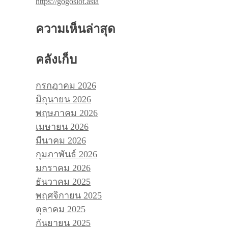
https://gogoslot.asia
ความเห็นล่าสุด
คลังเก็บ
กรกฎาคม 2026
มิถุนายน 2026
พฤษภาคม 2026
เมษายน 2026
มีนาคม 2026
กุมภาพันธ์ 2026
มกราคม 2026
ธันวาคม 2025
พฤศจิกายน 2025
ตุลาคม 2025
กันยายน 2025