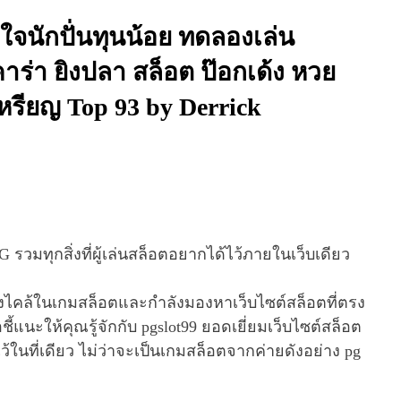
ูกใจนักปั่นทุนน้อย ทดลองเล่น
าร่า ยิงปลา สล็อต ป๊อกเด้ง หวย
เหรียญ Top 93 by Derrick
รวมทุกสิ่งที่ผู้เล่นสล็อตอยากได้ไว้ภายในเว็บเดียว
คลั่งไคล้ในเกมสล็อตและกำลังมองหาเว็บไซต์สล็อตที่ตรง
้แนะให้คุณรู้จักกับ pgslot99 ยอดเยี่ยมเว็บไซต์สล็อต
ไว้ในที่เดียว ไม่ว่าจะเป็นเกมสล็อตจากค่ายดังอย่าง pg