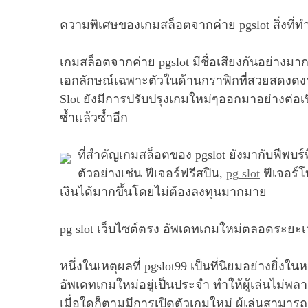
ความพิเศษของเกมสล็อตจากค่าย pgslot สิ่งที่ทำใ
เกมสล็อตจากค่าย pgslot มีชื่อเสียงกันอย่าง
เอกลักษณ์เฉพาะตัวในด้านกราฟิกที่สวยสดงดงาม 
Slot ยังมีการปรับปรุงเกมใหม่ๆออกมาอย่างต่อเ
ซ้ำแล้วซ้ำอีก
ที่สำคัญเกมสล็อตของ pgslot ยังมากับฟีพบร์
ตัวอย่างเช่น ฟีเจอร์ฟรีสปิน,
pg slot
ฟีเจอร์โ
เงินได้มากขึ้นโดยไม่ต้องลงทุนมากมาย
pg slot เว็บไซต์ตรง อัพเดทเกมใหม่ตลอดระยะเ
หนึ่งในเหตุผลที่ pgslot99 เป็นที่นิยมอย่างยิ่งในห
อัพเดทเกมใหม่อยู่เป็นประจำ ทำให้ผู้เล่นไม่พล
เมื่อใดก็ตามมีการเปิดตัวเกมใหม่ ผู้เล่นสามารถ