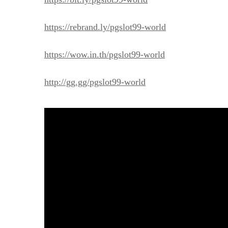
https://rebrand.ly/pgslot99-world
https://wow.in.th/pgslot99-world
http://gg.gg/pgslot99-world