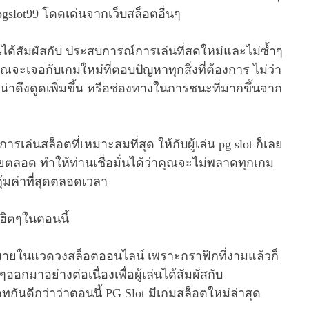
้ pgslot99 โดดเด่นจากเว็บสล็อตอื่นๆ
นได้สัมผัสกับ ประสบการณ์การเล่นที่สดใหม่และไม่ซ้ำๆ
 คุณจะเจอกับเกมใหม่ที่ตอบปัญหาทุกสิ่งที่ต้องการ ไม่ว่า
น่าดึงดูดเพิ่มขึ้น หรือช่องทางในการชนะที่มากขึ้นจาก
ล่นสล็อตที่เหมาะสมที่สุด ให้กับผู้เล่น pg slot ก็เลย
ตลอด ทำให้ท่านเชื่อมั่นได้ว่าคุณจะไม่พลาดทุกเกม
ุ้มค่าที่สุดตลอดเวลา
งฮิตๆในตอนนี้
ากมายในแวดวงสล็อตออนไลน์ เพราะกราฟิกที่งามแล้วก็
ออกมาอย่างต่อเนื่องเพื่อผู้เล่นได้สัมผัสกับ
กันดีกว่าว่าตอนนี้ PG Slot มีเกมสล็อตใหม่ล่าสุด