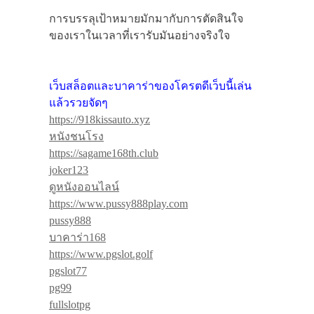
การบรรลุเป้าหมายมักมากับการตัดสินใจ
ของเราในเวลาที่เรารับมันอย่างจริงใจ
เว็บสล็อตและบาคาร่าของโครตดีเว็บนี้เล่น
แล้วรวยจัดๆ
https://918kissauto.xyz
หนังชนโรง
https://sagame168th.club
joker123
ดูหนังออนไลน์
https://www.pussy888play.com
pussy888
บาคาร่า168
https://www.pgslot.golf
pgslot77
pg99
fullslotpg