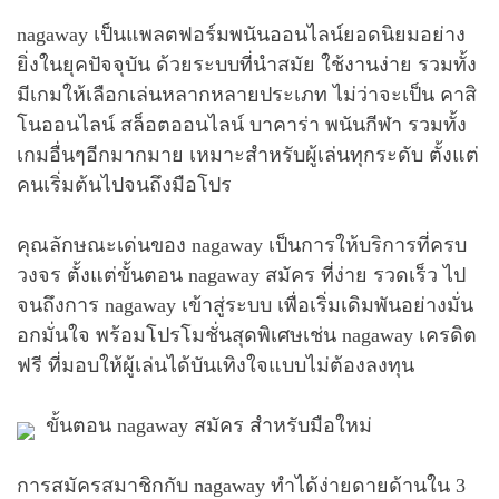
nagaway เป็นแพลตฟอร์มพนันออนไลน์ยอดนิยมอย่าง
ยิ่งในยุคปัจจุบัน ด้วยระบบที่นำสมัย ใช้งานง่าย รวมทั้ง
มีเกมให้เลือกเล่นหลากหลายประเภท ไม่ว่าจะเป็น คาสิ
โนออนไลน์ สล็อตออนไลน์ บาคาร่า พนันกีฬา รวมทั้ง
เกมอื่นๆอีกมากมาย เหมาะสำหรับผู้เล่นทุกระดับ ตั้งแต่
คนเริ่มต้นไปจนถึงมือโปร
คุณลักษณะเด่นของ nagaway เป็นการให้บริการที่ครบ
วงจร ตั้งแต่ขั้นตอน nagaway สมัคร ที่ง่าย รวดเร็ว ไป
จนถึงการ nagaway เข้าสู่ระบบ เพื่อเริ่มเดิมพันอย่างมั่น
อกมั่นใจ พร้อมโปรโมชั่นสุดพิเศษเช่น nagaway เครดิต
ฟรี ที่มอบให้ผู้เล่นได้บันเทิงใจแบบไม่ต้องลงทุน
ขั้นตอน nagaway สมัคร สำหรับมือใหม่
การสมัครสมาชิกกับ nagaway ทำได้ง่ายดายด้านใน 3