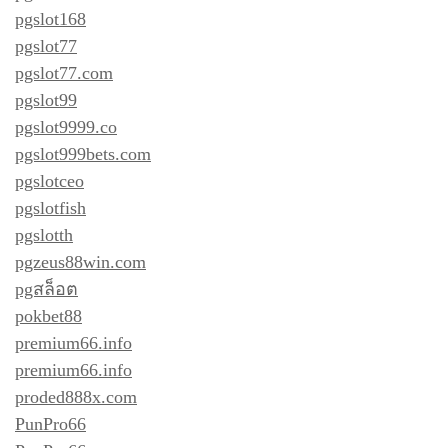
pgslot168
pgslot77
pgslot77.com
pgslot99
pgslot9999.co
pgslot999bets.com
pgslotceo
pgslotfish
pgslotth
pgzeus88win.com
pgสล็อต
pokbet88
premium66.info
premium66.info
proded888x.com
PunPro66