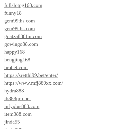
fullslotpg168.com
funny18
gem99ths.com
gem99ths.com
goatza888fin.com
gowingo88.com
happy168
hengjing168
hi6bet.com
https://sretthi99.bet/enter/
https://www.mfj889xx.com/
hydra888
ib888pro.bet
infyplus888.com
item388.com
jinda55