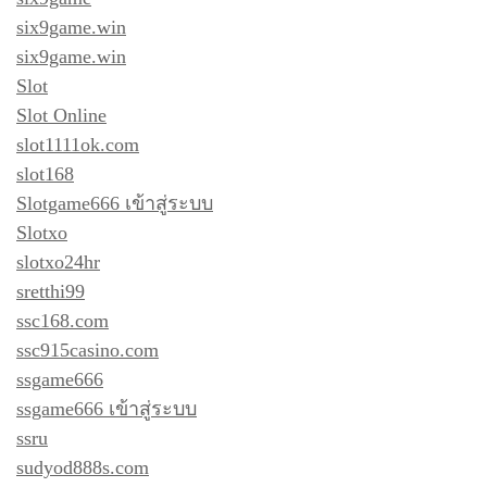
six9game.win
six9game.win
Slot
Slot Online
slot1111ok.com
slot168
Slotgame666 เข้าสู่ระบบ
Slotxo
slotxo24hr
sretthi99
ssc168.com
ssc915casino.com
ssgame666
ssgame666 เข้าสู่ระบบ
ssru
sudyod888s.com