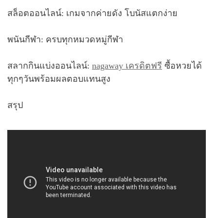
สล็อตออนไลน์: เกมจากค่ายดัง โบนัสแตกง่าย
พนันกีฬา: ครบทุกหมวดหมู่กีฬา
สลากกินแบ่งออนไลน์:
nagaway เครดิตฟรี
ซื้อหวยได้
ทุกๆวันพร้อมผลตอบแทนสูง
สรุป