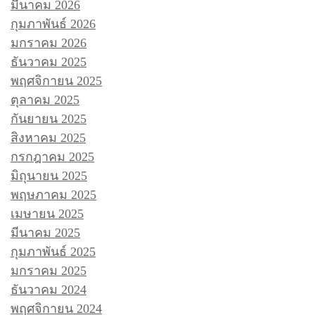
มีนาคม 2026
กุมภาพันธ์ 2026
มกราคม 2026
ธันวาคม 2025
พฤศจิกายน 2025
ตุลาคม 2025
กันยายน 2025
สิงหาคม 2025
กรกฎาคม 2025
มิถุนายน 2025
พฤษภาคม 2025
เมษายน 2025
มีนาคม 2025
กุมภาพันธ์ 2025
มกราคม 2025
ธันวาคม 2024
พฤศจิกายน 2024