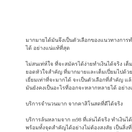
มากมายได้มันจึงเป็นตัวเลือกของแนวทางการทำ
ได้ อย่างแน่แท้ที่สุด
ไม่สนเท่ห์ใจ ที่จะสมัครได้ง่ายทำเงินได้จริง เต
ยอดหัวใจสำคัญ ที่มากมายและเต็มเปี่ยมไปด้ว
เยี่ยมเท่าที่จะมากได้ จะเป็นตัวเลือกที่สำคัญ แล้
มันยังคงเป็นอะไรที่ออกจะหลากหลายได้ อย่างแน
บริการจำนวนมาก จากคาสิโนสดที่ดีได้จริง
บริการล้นหลามจาก m98 ที่เล่นได้จริง ทำเงินได้จร
พร้อมทั้งจุดสำคัญได้อย่างไม่ต้องสงสัย เป็นสิ่งที่