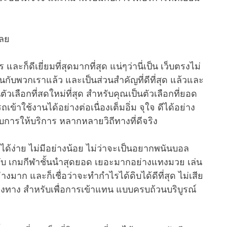
เลย
ะก็ดีเยี่ยมที่สุดมากที่สุด แน่ๆว่านี่เป็น เว็บตรงไม่
นกับพวกเราแล้ว และเป็นส่วนสำคัญที่ดีที่สุด แล้วและ
ัวเลือกที่สดใหม่ที่สุด สำหรับคุณเป็นตัวเลือกที่ยอด
ารถเข้าใช้งานได้อย่างต่อเนื่องเต็มอิ่ม จุใจ ดีได้อย่าง
การให้บริการ หลากหลายวิถีทางที่ดีจริง
น ได้ง่าย ไม่มีอย่างน้อย ไม่ว่าจะเป็นอยากพนันบอล
อกับ เกมกีฬาชั้นนำสุดยอด เยอะมากอย่างแทงมวย เล่น
างมาก และก็เชื่อว่าจะทำกำไรได้ดิบได้ดีที่สุด ไม่เสีย
่องทาง สำหรับเพื่อการเข้าแทน แบบครบถ้วนบริบูรณ์