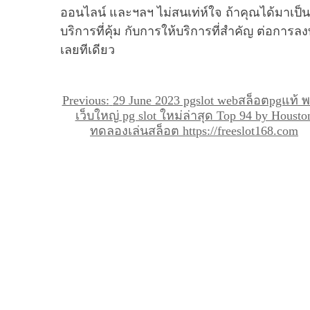
ออนไลน์ และฯลฯ ไม่สนเท่ห์ใจ ถ้าคุณได้มาเป็นส
บริการที่คุ้ม กับการให้บริการที่สำคัญ ต่อการลงทุ
เลยทีเดียว
แ
Previous:
29 June 2023 pgslot webสล็อตpgแท้ พ
เว็บใหญ่ pg slot ใหม่ล่าสุด Top 94 by Housto
น
ทดลองเล่นสล็อต https://freeslot168.com
ะ
แ
น
ว
เ
รื่
อ
ง