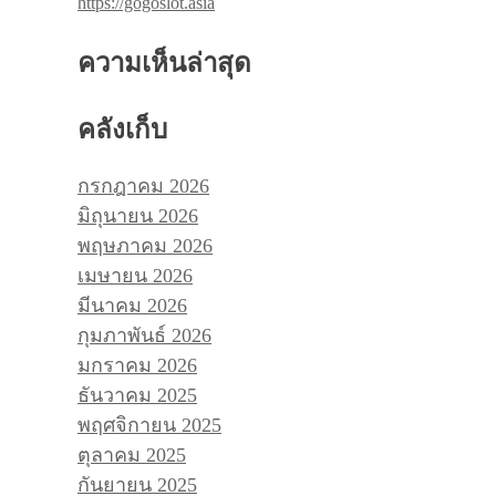
https://gogoslot.asia
ความเห็นล่าสุด
คลังเก็บ
กรกฎาคม 2026
มิถุนายน 2026
พฤษภาคม 2026
เมษายน 2026
มีนาคม 2026
กุมภาพันธ์ 2026
มกราคม 2026
ธันวาคม 2025
พฤศจิกายน 2025
ตุลาคม 2025
กันยายน 2025