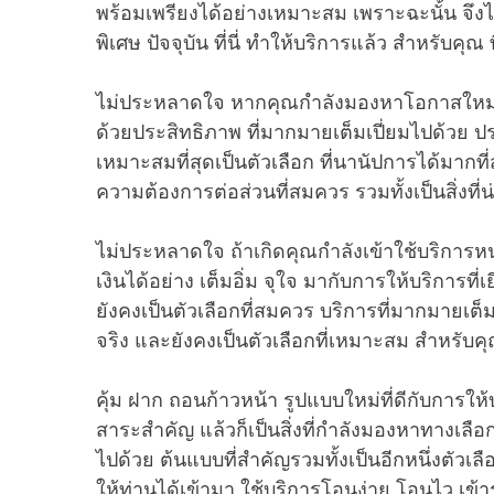
พร้อมเพรียงได้อย่างเหมาะสม เพราะฉะนั้น จึ
พิเศษ ปัจจุบัน ที่นี่ ทำให้บริการแล้ว สำหรับคุณ ท
ไม่ประหลาดใจ หากคุณกำลังมองหาโอกาสใหม่พิเศษท
ด้วยประสิทธิภาพ ที่มากมายเต็มเปี่ยมไปด้วย ปร
เหมาะสมที่สุดเป็นตัวเลือก ที่นานัปการได้มากที่สุ
ความต้องการต่อส่วนที่สมควร รวมทั้งเป็นสิ่งที่
ไม่ประหลาดใจ ถ้าเกิดคุณกำลังเข้าใช้บริการห
เงินได้อย่าง เต็มอิ่ม จุใจ มากับการให้บริการที่เ
ยังคงเป็นตัวเลือกที่สมควร บริการที่มากมายเต็
จริง และยังคงเป็นตัวเลือกที่เหมาะสม สำหรับค
คุ้ม ฝาก ถอนก้าวหน้า รูปแบบใหม่ที่ดีกับการให
สาระสำคัญ แล้วก็เป็นสิ่งที่กำลังมองหาทางเลือก
ไปด้วย ต้นแบบที่สำคัญรวมทั้งเป็นอีกหนึ่งตัวเ
ให้ท่านได้เข้ามา ใช้บริการโอนง่าย โอนไว เข้า