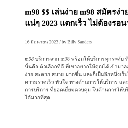
m98 $$ เล่นง่าย m98 สมัครง่าย
แน่ๆ 2023 แตกเร็ว ไม่ต้องรอ
16 มิถุนายน 2023
/
by
Billy Sanders
m98
บริการจาก
m98
พร้อมให้บริการทุกระดับ ที
นั้นคือ ตัวเลือกที่ดี ที่เขาอยากให้คุณได้เข้ามา
ง่าย สะดวก สบาย มากขึ้น และก็เป็นอีกหนึ่งเว็บไซต
ความรวดเร็ว ทันใจ ทางด้านการให้บริการ และการ
การบริการ ที่ยอดเยี่ยมควบคุม ในด้านการให้บ
ได้มากที่สุด