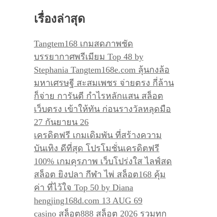
สำหรับ:
เรื่องล่าสุด
Tangtem168 เกมสดภาพชัด
บรรยากาศพรีเมียม Top 48 by
Stephania Tangtem168e.com ลุ้นกงล้อ
มหาเศรษฐี สะสมเพชร จ่ายตรง กี่ล้าน
ก็จ่าย การันตี กำไรหลักแสน สล็อต
เว็บตรง เข้าให้ทัน ก่อนรางวัลหลุดมือ
27 กันยายน 26
เครดิตฟรี เกมเดิมพัน ที่สร้างความ
บันเทิง ดีที่สุด โปรโมชั่นเครดิตฟรี
100% เกมคุรภาพ เว็บโปร่งใส ไลฟ์สด
สล็อต ยิงปลา กีฬา ไพ่ สล็อต168 คุ้ม
ค่า ที่ไว้ใจ Top 50 by Diana
hengjing168d.com 13 AUG 69
casino สล็อต888 สล็อต 2026 รวมทุก