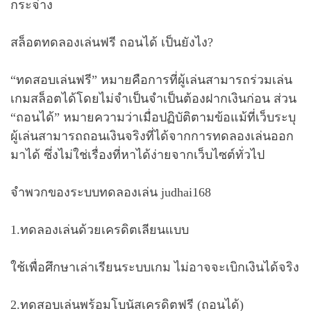
กระจ่าง
สล็อตทดลองเล่นฟรี ถอนได้ เป็นยังไง?
“ทดสอบเล่นฟรี” หมายคือการที่ผู้เล่นสามารถร่วมเล่น
เกมสล็อตได้โดยไม่จำเป็นจำเป็นต้องฝากเงินก่อน ส่วน
“ถอนได้” หมายความว่าเมื่อปฏิบัติตามข้อแม้ที่เว็บระบุ
ผู้เล่นสามารถถอนเงินจริงที่ได้จากการทดลองเล่นออก
มาได้ ซึ่งไม่ใช่เรื่องที่หาได้ง่ายจากเว็บไซต์ทั่วไป
จำพวกของระบบทดลองเล่น judhai168
1.ทดลองเล่นด้วยเครดิตเลียนแบบ
ใช้เพื่อศึกษาเล่าเรียนระบบเกม ไม่อาจจะเบิกเงินได้จริง
2.ทดสอบเล่นพร้อมโบนัสเครดิตฟรี (ถอนได้)