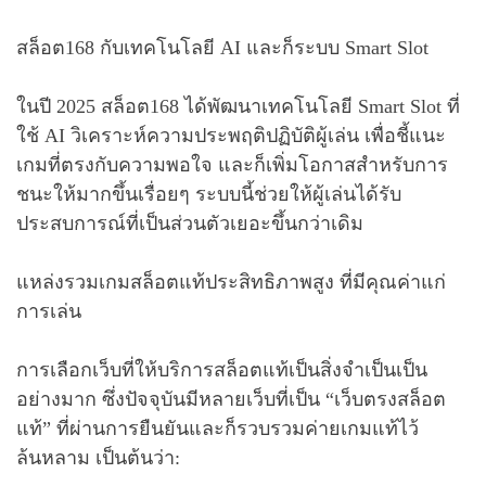
สล็อต168 กับเทคโนโลยี AI และก็ระบบ Smart Slot
ในปี 2025 สล็อต168 ได้พัฒนาเทคโนโลยี Smart Slot ที่
ใช้ AI วิเคราะห์ความประพฤติปฏิบัติผู้เล่น เพื่อชี้แนะ
เกมที่ตรงกับความพอใจ และก็เพิ่มโอกาสสำหรับการ
ชนะให้มากขึ้นเรื่อยๆ ระบบนี้ช่วยให้ผู้เล่นได้รับ
ประสบการณ์ที่เป็นส่วนตัวเยอะขึ้นกว่าเดิม
แหล่งรวมเกมสล็อตแท้ประสิทธิภาพสูง ที่มีคุณค่าแก่
การเล่น
การเลือกเว็บที่ให้บริการสล็อตแท้เป็นสิ่งจำเป็นเป็น
อย่างมาก ซึ่งปัจจุบันมีหลายเว็บที่เป็น “เว็บตรงสล็อต
แท้” ที่ผ่านการยืนยันและก็รวบรวมค่ายเกมแท้ไว้
ล้นหลาม เป็นต้นว่า: