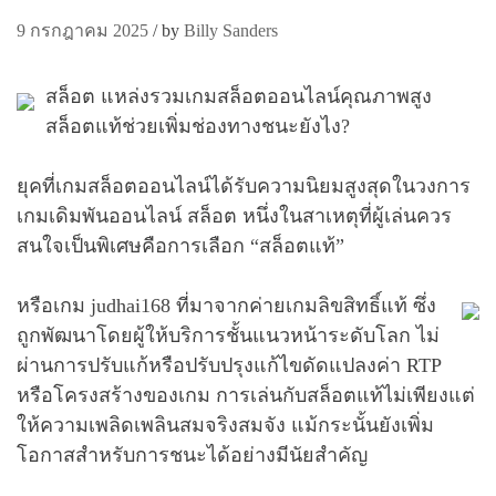
9 กรกฎาคม 2025
/
by
Billy Sanders
สล็อต แหล่งรวมเกมสล็อตออนไลน์คุณภาพสูง
สล็อตแท้ช่วยเพิ่มช่องทางชนะยังไง?
ยุคที่เกมสล็อตออนไลน์ได้รับความนิยมสูงสุดในวงการ
เกมเดิมพันออนไลน์ สล็อต หนึ่งในสาเหตุที่ผู้เล่นควร
สนใจเป็นพิเศษคือการเลือก “สล็อตแท้”
หรือเกม judhai168 ที่มาจากค่ายเกมลิขสิทธิ์แท้ ซึ่ง
ถูกพัฒนาโดยผู้ให้บริการชั้นแนวหน้าระดับโลก ไม่
ผ่านการปรับแก้หรือปรับปรุงแก้ไขดัดแปลงค่า RTP
หรือโครงสร้างของเกม การเล่นกับสล็อตแท้ไม่เพียงแต่
ให้ความเพลิดเพลินสมจริงสมจัง แม้กระนั้นยังเพิ่ม
โอกาสสำหรับการชนะได้อย่างมีนัยสำคัญ