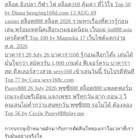
สล็อต ยิงปลา กีฬา ไพ่ สล็อต168 คุ้มค่า ที่ไว้ใจ Top 50
by Diana hengjing168d.com 13 AUG 69
casino สล็อต888 สล็อต 2026 รวมทุกเรื่องที่ควรรู้ก่อน
เล่น พร้อมเทคนิคเลือกเกมยอดนิยม เว็บแม่ jin888.asia
เครดิตฟรี Top 100 by Magnolia 17 เว็บไซต์แตกง่าย
ส.ค. 2026
บาคาร่า 20 July 26 บาคาร่า168 รู้ก่อนเลือกโต๊ะ เล่นได้
มั่นใจกว่า สมัครรับ 1,000 เกมดัง ฟีเจอร์ครบ บาคาร่า
สด ดีลเลอร์สาวสวย sexy168 เข้าเล่นวันนี้ รับโปรดีทันที
Top 77 by Cora sexy168c.com
Pussy888 26 July 2026 พุซซี่888 สล็อต888 แพลตฟอร์ม
เกมระดับพรีเมียม แจกเพชร ฟรีทุกวัน ฝาก-ถอน 3 วิ
คนเล่นไม่ต่ำกว่าแสนทุกวัน พุซซี่888 รอไม่ได้ ต้องลอง
Top 56 by Cecile Pussy888play.me
การบรรลุเป้าหมายมักมากับการตัดสินใจของเราในเวลาที่เรา
รับมันอย่างจริงใจ