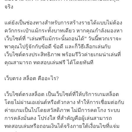
จริง
แต่ยังเป็นช่องทางสำหรับการสร้างรายได้แบบไม่ต้อง
ควักกระเป๋าแม้กระทั้งบาทเดียว หากคุณกำลังมองหา
เว็บไซต์ที่ “เล่นฟรีแม้กระนั้นถอนได้” วันนี้พวกเราจะ
พาคุณไปรู้จักกับข้อดี ข้อดี และก็วิธีเลือกเล่นกับ
เว็บไซต์ตรงประสิทธิภาพ พร้อมรีวิวค่ายเกมน่าเล่นที่
คุณสามารถ ทดสอบเล่นฟรี ได้โดยทันที
เว็บตรง สล็อต คืออะไร?
เว็บไซต์ตรงสล็อต เป็นเว็บไซต์ที่ให้บริการเกมสล็อต
โดยไม่ผ่านเอเย่นต์หรือตัวกลาง ทำให้การเชื่อมต่อกับ
ค่ายเกมเป็นไปโดยสวัสดิภาพ ไม่มีการคดโกง ระบบ
การคลังมั่นคง โปร่งใส ที่สำคัญคือผู้เล่นสามารถ
ทดสอบเล่นหรือถอนเงินได้จริงภายใต้เงื่อนไขที่แจ่ม