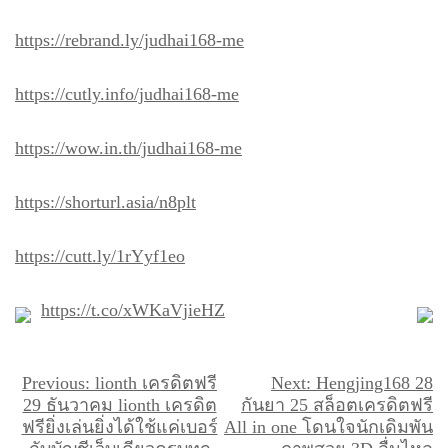
https://rebrand.ly/judhai168-me
https://cutly.info/judhai168-me
https://wow.in.th/judhai168-me
https://shorturl.asia/n8plt
https://cutt.ly/1rYyf1eo
https://t.co/xWKaVjieHZ
แ
Previous:
lionth เครดิตฟรี
Next:
Hengjing168 28
29 ธันวาคม lionth เครดิต
กันยา 25 สล็อตเครดิตฟรี
น
ฟรียิ่งเล่นยิ่งได้ใช้แค่เบอร์
All in one โดนใจนักเดิมพัน
ะ