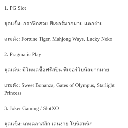
1. PG Slot
จุดแข็ง: กราฟิกสวย ฟีเจอร์มากมาย แตกง่าย
เกมดัง: Fortune Tiger, Mahjong Ways, Lucky Neko
2. Pragmatic Play
จุดเด่น: มีโหมดซื้อฟรีสปิน ฟีเจอร์โบนัสมากมาย
เกมดัง: Sweet Bonanza, Gates of Olympus, Starlight
Princess
3. Joker Gaming / SlotXO
จุดแข็ง: เกมคลาสสิก เล่นง่าย โบนัสหนัก