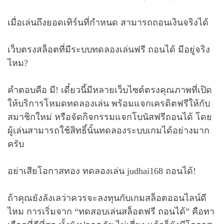
เมื่อเล่นถึงยอดเทิร์นที่กำหนด สามารถถอนเงินจริงได้
เว็บตรงสล็อตที่มีระบบทดลองเล่นฟรี ถอนได้ มีอยู่จริง
ไหม?
คำตอบคือ มี! เดี๋ยวนี้มีหลายเว็บไซต์ตรงคุณภาพที่เปิด
ให้บริการโหมดทดลองเล่น พร้อมแจกเครดิตฟรีให้กับ
สมาชิกใหม่ หรือจัดกิจกรรมแจกโบนัสฟรีถอนได้ โดย
ผู้เล่นสามารถใช้สิทธิ์นั้นทดลองระบบเกมได้อย่างมาก
ครับ
อย่าเสียโอกาสทอง ทดลองเล่น judhai168 ถอนได้!
ถ้าคุณยังลังเลว่าควรจะลงทุนกับเกมสล็อตออนไลน์ดี
ไหม การเริ่มจาก “ทดสอบเล่นสล็อตฟรี ถอนได้” คือทา