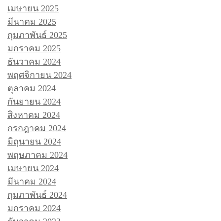
เมษายน 2025
มีนาคม 2025
กุมภาพันธ์ 2025
มกราคม 2025
ธันวาคม 2024
พฤศจิกายน 2024
ตุลาคม 2024
กันยายน 2024
สิงหาคม 2024
กรกฎาคม 2024
มิถุนายน 2024
พฤษภาคม 2024
เมษายน 2024
มีนาคม 2024
กุมภาพันธ์ 2024
มกราคม 2024