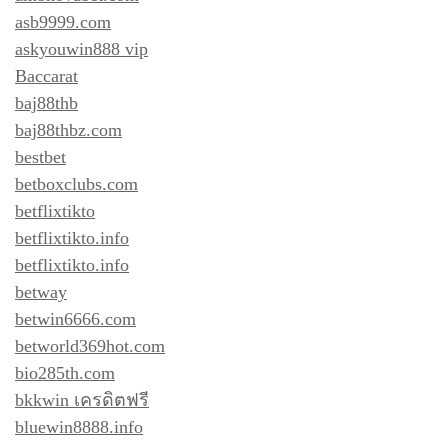
asb9999.com
askyouwin888 vip
Baccarat
baj88thb
baj88thbz.com
bestbet
betboxclubs.com
betflixtikto
betflixtikto.info
betflixtikto.info
betway
betwin6666.com
betworld369hot.com
bio285th.com
bkkwin เครดิตฟรี
bluewin8888.info