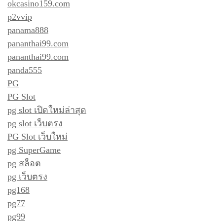
okcasino159.com
p2vvip
panama888
pananthai99.com
pananthai99.com
panda555
PG
PG Slot
pg slot เปิดใหม่ล่าสุด
pg slot เว็บตรง
PG Slot เว็บใหม่
pg SuperGame
pg สล็อต
pg เว็บตรง
pg168
pg77
pg99