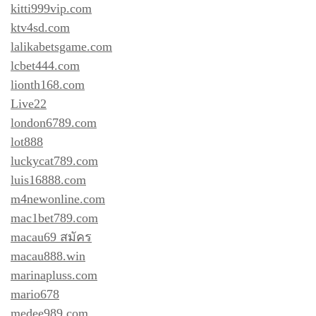
kitti999vip.com
ktv4sd.com
lalikabetsgame.com
lcbet444.com
lionth168.com
Live22
london6789.com
lot888
luckycat789.com
luis16888.com
m4newonline.com
mac1bet789.com
macau69 สมัคร
macau888.win
marinapluss.com
mario678
medee989.com