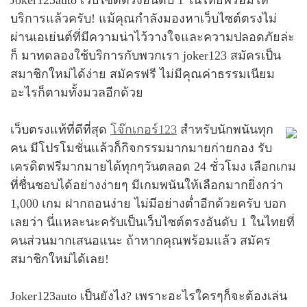
บริการแล้วครับ! แม้คุณกำลังมองหาเว็บไซต์ตรงไม่
ผ่านเอเย่นต์ที่มีความน่าไว้วางใจและความปลอดภัยล่ะ
ก็ มาทดลองใช้บริการกับพวกเรา joker123 สมัครเป็น
สมาชิกใหม่ได้ง่าย สมัครฟรี ไม่มีคุณค่าธรรมเนียม
อะไรก็ตามทั้งมวลอีกด้วย
เว็บตรงแท้ที่ดีที่สุด
โจ๊กเกอร์123
สำหรับนักพนันทุก
คน มีโปรโมชั่นแล้วก็กิจกรรมมากมายก่ายกอง รับ
เครดิตฟรีมากมายได้ทุกๆวันตลอด 24 ชั่วโมง เลือกเกม
ที่ชื่นชอบได้อย่างง่ายๆ มีเกมพนันให้เลือกมากยิ่งกว่า
1,000 เกม ฝากถอนง่าย ไม่มีอย่างต่ำอีกด้วยครับ บอก
เลยว่า นี่แหละนะครับเป็นเว็บไซต์ตรงอันดับ 1 ในไทยที่
คนส่วนมากเสนอแนะ ถ้าหากคุณพร้อมแล้ว สมัคร
สมาชิกใหม่ได้เลย!
Joker123auto เป็นยังไง? เพราะอะไรใครๆก็จะต้องเล่น