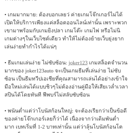
• เกมมากมาย: ต้องบอกเลยว่ ค่ายเกมโจ๊กเกอร์ไม่ได้
เปิดให้บริการเพียงแค่สล็อตออนไลน์เท่านั้น เพราะพวก
เขามาพร้อมกับเกมยิงปลา เกมโต๊ะ เกมไพ่ หรือไม่นิ
เกมต่างๆในเว็บไซต์เดียว ทำให้ไม่ต้องย้ายเว็บยุ่งยาก
เล่นง่ายทำกำไรได้แน่ๆ
• ธีมเกมเล่นง่าย ไม่ซับซ้อน:
joker123
เกมสล็อตจำนวน
มากของ joker123auto จะเป็นเกมธีมที่เล่นง่าย ไม่ซับ
ซ้อน เป็นธีมทวีปเอเชียที่คุณสามารถเล่นได้อย่างเข้าใจ
มือใหม่เล่นได้แบบชิวๆไม่ต้องอ่านคู่มือให้เสียเวล่ำเวลา
สปินได้โดยทันที ฟีพบร์ไม่สลับซับซ้อน
• พนันต่ำแต่ว่าโบนัสก้อนใหญ่: จะต้องเรียกว่าเป็นข้อดี
ของค่ายโจ๊กเกอร์เลยก็ว่าได้ เนื่องจากว่าเดิมพันต่ำ
มาก เบทเริ่มที่ 1-2 บาทเท่านั้น แต่ว่าลุ้นโบนัสก้อนโต