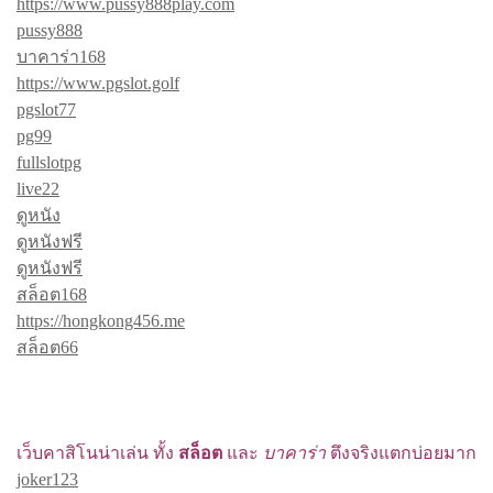
https://www.pussy888play.com
pussy888
บาคาร่า168
https://www.pgslot.golf
pgslot77
pg99
fullslotpg
live22
ดูหนัง
ดูหนังฟรี
ดูหนังฟรี
สล็อต168
https://hongkong456.me
สล็อต66
เว็บคาสิโนน่าเล่น ทั้ง
สล็อต
และ
บาคาร่า
ตึงจริงแตกบ่อยมาก
joker123