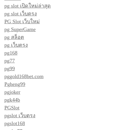
pg slot เปิดใหม่ล่าสุด
pg slot เว็บตรง
PG Slot เว็บใหม่
pg SuperGame
pg สล็อต
pg เว็บตรง
pg168
pg77
pg99
pggold168bet.com
Pgheng99
pgjoker
pgk44b
PGSlot
pgslot เว็บตรง
pgslot168