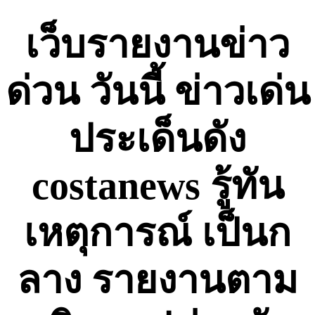
Skip
to
เว็บรายงานข่าว
content
ด่วน วันนี้ ข่าวเด่น
ประเด็นดัง
costanews รู้ทัน
เหตุการณ์ เป็นก
ลาง รายงานตาม