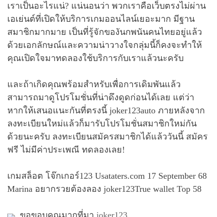
เราเป็นอะไรแน่? แน่นอนว่า พวกเราคือเว็บตรงไม่ผ่าน
เอเย่นต์ที่เปิดให้บริการเกมออนไลน์เยอะมาก มีฐาน
สมาชิกมากมาย เป็นที่รู้จักของันกพนันคนไทยอยู่แล้ว
ด้วยเอกลักษณ์และความน่าวางใจกลุ่มนี้ก็คงจะทำให้
คุณเปิดใจมาทดลองใช้บริการกับเราแล้วนะครับ
และถ้าเกิดคุณพร้อมสำหรับเพื่อการเดิมพันแล้ว
สามารถมาดูโปรโมชั่นที่น่าดึงดูดก่อนได้เลย แต่ว่า
หากให้เสนอแนะกันที่ตรงนี้ joker123auto ภายหลังจาก
ลงทะเบียนใหม่แล้วก็มารับโปรโมชั่นสมาชิกใหม่กัน
ด้วยนะครับ ลงทะเบียนสมัครสมาชิกได้แล้ววันนี้ สมัคร
ฟรี ไม่มีค่าประเพณี ทดลองเลย!
เกมสล็อต โจ๊กเกอร์123 Usataters.com 17 September 68
Marina อยากรวยต้องลอง joker123True wallet Top 58
ขอขอบคุณมากที่มา
joker123