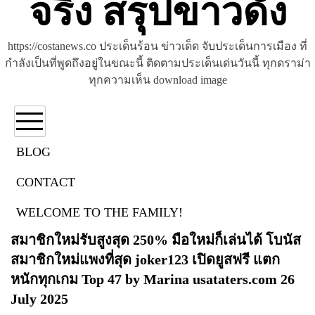
จริง สรุปข่าวดัง
https://costanews.co ประเด็นร้อน ข่าวเด็ด จับประเด็นการเมือง ที่
กำลังเป็นที่พูดถึงอยู่ในขณะนี้ ติดตามประเด็นเด่นวันนี้ ทุกดราม่า
ทุกความเห็น download image
BLOG
CONTACT
Joker123
WELCOME TO THE FAMILY!
Joker123auto เช็คอินรับทรัพย์กับสล็อตเว็บตรง
สมาชิกใหม่รับสูงสุด 250% มือใหม่ก็เล่นได้ โบนัส
สมาชิกใหม่แพงที่สุด joker123 เปิดยูสฟรี แตก
หนักทุกเกม Top 47 by Marina usataters.com 26
July 2025