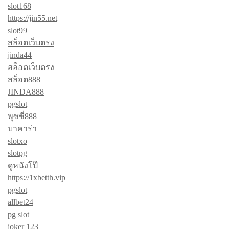
slot168
https://jin55.net
slot99
สล็อตเว็บตรง
jinda44
สล็อตเว็บตรง
สล็อต888
JINDA888
pgslot
พุซซี่888
บาคาร่า
slotxo
slotpg
ดูหนังโป๊
https://1xbetth.vip
pgslot
allbet24
pg slot
joker 123