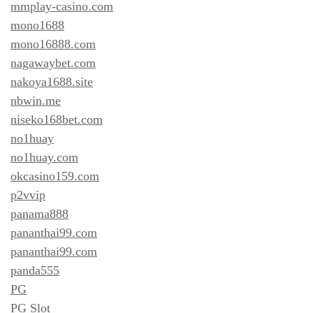
mmplay-casino.com
mono1688
mono16888.com
nagawaybet.com
nakoya1688.site
nbwin.me
niseko168bet.com
no1huay
no1huay.com
okcasino159.com
p2vvip
panama888
pananthai99.com
pananthai99.com
panda555
PG
PG Slot