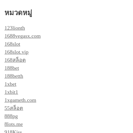
หมวดหมู่
123lionth
1688vegasx.com
168slot
168slot.vip
168สล็อต
188bet
188betth
1xbet
1xbit1
1xgameth.com
55สล็อต
888pg
8lots.me
918Kiss