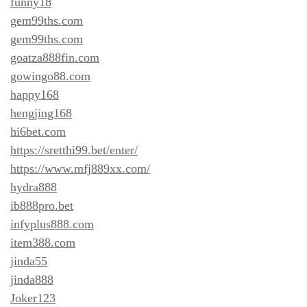
funny18
gem99ths.com
gem99ths.com
goatza888fin.com
gowingo88.com
happy168
hengjing168
hi6bet.com
https://sretthi99.bet/enter/
https://www.mfj889xx.com/
hydra888
ib888pro.bet
infyplus888.com
item388.com
jinda55
jinda888
Joker123