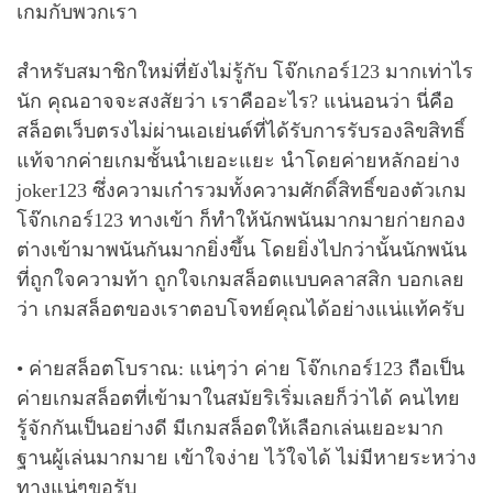
เกมกับพวกเรา
สำหรับสมาชิกใหม่ที่ยังไม่รู้กับ โจ๊กเกอร์123 มากเท่าไร
นัก คุณอาจจะสงสัยว่า เราคืออะไร? แน่นอนว่า นี่คือ
สล็อตเว็บตรงไม่ผ่านเอเย่นต์ที่ได้รับการรับรองลิขสิทธิ์
แท้จากค่ายเกมชั้นนำเยอะแยะ นำโดยค่ายหลักอย่าง
joker123 ซึ่งความเก๋ารวมทั้งความศักดิ์สิทธิ์ของตัวเกม
โจ๊กเกอร์123 ทางเข้า ก็ทำให้นักพนันมากมายก่ายกอง
ต่างเข้ามาพนันกันมากยิ่งขึ้น โดยยิ่งไปกว่านั้นนักพนัน
ที่ถูกใจความท้า ถูกใจเกมสล็อตแบบคลาสสิก บอกเลย
ว่า เกมสล็อตของเราตอบโจทย์คุณได้อย่างแน่แท้ครับ
• ค่ายสล็อตโบราณ: แน่ๆว่า ค่าย โจ๊กเกอร์123 ถือเป็น
ค่ายเกมสล็อตที่เข้ามาในสมัยริเริ่มเลยก็ว่าได้ คนไทย
รู้จักกันเป็นอย่างดี มีเกมสล็อตให้เลือกเล่นเยอะมาก
ฐานผู้เล่นมากมาย เข้าใจง่าย ไว้ใจได้ ไม่มีหายระหว่าง
ทางแน่ๆขอรับ