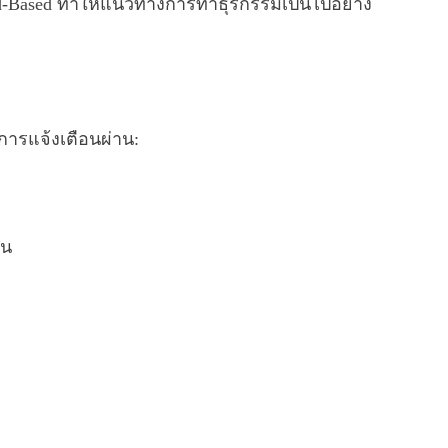
-Based ทำให้แนวทางการทำธุรกรรมเป็นไปอย่าง
การแจ้งเตือนผ่าน:
ัน