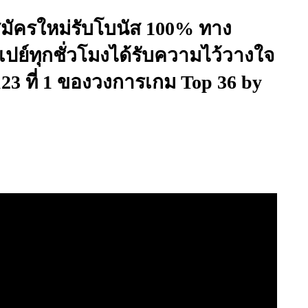
 สมัครใหม่รับโบนัส 100% ทาง
เปย์ทุกชั่วโมงได้รับความไว้วางใจ
123 ที่ 1 ของวงการเกม Top 36 by