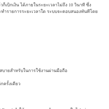
เบิกเงิน ได้ภายในระยะเวลาไม่ถึง 10 วินาที ซึ่ง
าคุณจะทำรายการระยะเวลาใด ระบบจะตอบสนองทันทีโดย
กสบายสำหรับในการใช้งานผ่านมือถือ
ครั้งเดียว