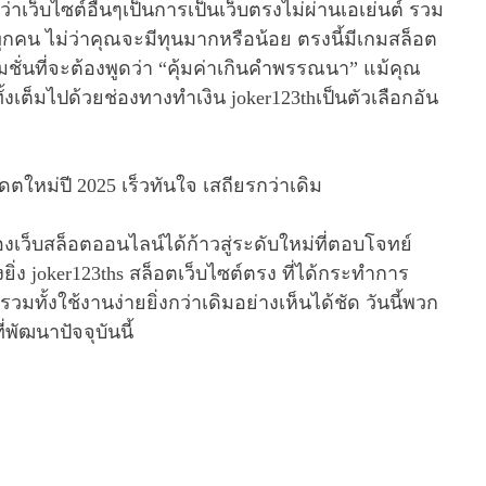
ว่าเว็บไซต์อื่นๆเป็นการเป็นเว็บตรงไม่ผ่านเอเย่นต์ รวม
ทุกคน ไม่ว่าคุณจะมีทุนมากหรือน้อย ตรงนี้มีเกมสล็อต
มชั่นที่จะต้องพูดว่า “คุ้มค่าเกินคำพรรณนา” แม้คุณ
ั้งเต็มไปด้วยช่องทางทำเงิน joker123thเป็นตัวเลือกอัน
เดตใหม่ปี 2025 เร็วทันใจ เสถียรกว่าเดิม
ว็บสล็อตออนไลน์ได้ก้าวสู่ระดับใหม่ที่ตอบโจทย์
่ง joker123ths สล็อตเว็บไซต์ตรง ที่ได้กระทำการ
ทั้งใช้งานง่ายยิ่งกว่าเดิมอย่างเห็นได้ชัด วันนี้พวก
พัฒนาปัจจุบันนี้