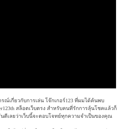
์เกี่ยวกับการเล่น โจ๊กเกอร์123 ที่ผมได้ค้นพบ
joker123th สล็อตเว็บตรง สำหรับคนที่รักการลุ้นโชคแล้วก็
ตีเลยว่าเว็บนี้จะตอบโจทย์ทุกความจำเป็นของคุณ