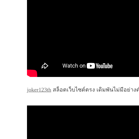
joker123th
สล็อตเว็บไซต์ตรง เดิมพันไม่มีอย่างต่