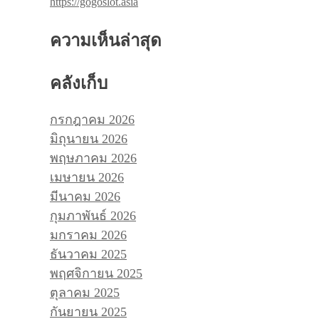
https://gogoslot.asia
ความเห็นล่าสุด
คลังเก็บ
กรกฎาคม 2026
มิถุนายน 2026
พฤษภาคม 2026
เมษายน 2026
มีนาคม 2026
กุมภาพันธ์ 2026
มกราคม 2026
ธันวาคม 2025
พฤศจิกายน 2025
ตุลาคม 2025
กันยายน 2025