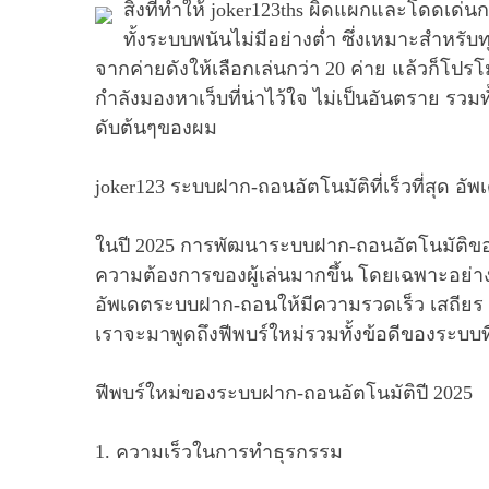
สิ่งที่ทำให้ joker123ths ผิดแผกและโดดเด่นก
ทั้งระบบพนันไม่มีอย่างต่ำ ซึ่งเหมาะสำหรับ
จากค่ายดังให้เลือกเล่นกว่า 20 ค่าย แล้วก็โปรโ
กำลังมองหาเว็บที่น่าไว้ใจ ไม่เป็นอันตราย รวมท
ดับต้นๆของผม
joker123 ระบบฝาก-ถอนอัตโนมัติที่เร็วที่สุด อัพ
ในปี 2025 การพัฒนาระบบฝาก-ถอนอัตโนมัติของเ
ความต้องการของผู้เล่นมากขึ้น โดยเฉพาะอย่างยิ
อัพเดตระบบฝาก-ถอนให้มีความรวดเร็ว เสถียร รวม
เราจะมาพูดถึงฟีพบร์ใหม่รวมทั้งข้อดีของระบบที่
ฟีพบร์ใหม่ของระบบฝาก-ถอนอัตโนมัติปี 2025
1. ความเร็วในการทำธุรกรรม