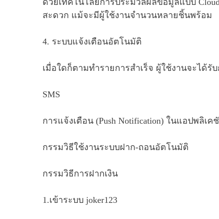
ด้วยเทคโนโลยีการประมวลผลข้อมูลแบบ Cloud
สะดวก แม้จะมีผู้ใช้งานจำนวนหลายชิ้นพร้อม
4. ระบบแจ้งเตือนอัตโนมัติ
เมื่อใดก็ตามทำรายการสำเร็จ ผู้ใช้งานจะได้รับ
SMS
การแจ้งเตือน (Push Notification) ในแอปพลิเคช
กรรมวิธีใช้งานระบบฝาก-ถอนอัตโนมัติ
กรรมวิธีการฝากเงิน
1.เข้าระบบ joker123