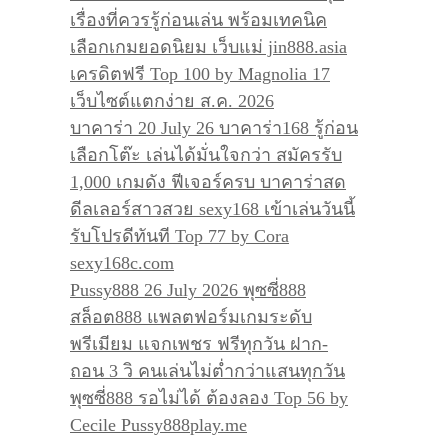
เรื่องที่ควรรู้ก่อนเล่น พร้อมเทคนิค
เลือกเกมยอดนิยม เว็บแม่ jin888.asia
เครดิตฟรี Top 100 by Magnolia 17
เว็บไซต์แตกง่าย ส.ค. 2026
บาคาร่า 20 July 26 บาคาร่า168 รู้ก่อน
เลือกโต๊ะ เล่นได้มั่นใจกว่า สมัครรับ
1,000 เกมดัง ฟีเจอร์ครบ บาคาร่าสด
ดีลเลอร์สาวสวย sexy168 เข้าเล่นวันนี้
รับโปรดีทันที Top 77 by Cora
sexy168c.com
Pussy888 26 July 2026 พุซซี่888
สล็อต888 แพลตฟอร์มเกมระดับ
พรีเมียม แจกเพชร ฟรีทุกวัน ฝาก-
ถอน 3 วิ คนเล่นไม่ต่ำกว่าแสนทุกวัน
พุซซี่888 รอไม่ได้ ต้องลอง Top 56 by
Cecile Pussy888play.me