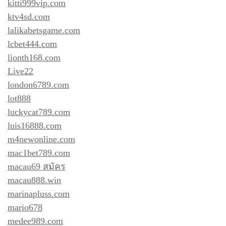
kitti999vip.com
ktv4sd.com
lalikabetsgame.com
lcbet444.com
lionth168.com
Live22
london6789.com
lot888
luckycat789.com
luis16888.com
m4newonline.com
mac1bet789.com
macau69 สมัคร
macau888.win
marinapluss.com
mario678
medee989.com