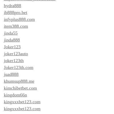
hydra888
ib888pro.bet
infyplus888.com
item388.com
jinda55
jinda888
Joker123
joker123auto
joker123th
Joker123th.com
juad888
khumsup888.me
kimchibetbet.com
kingdom66n
kingxxxbet123.com
kingxxxbet123.com