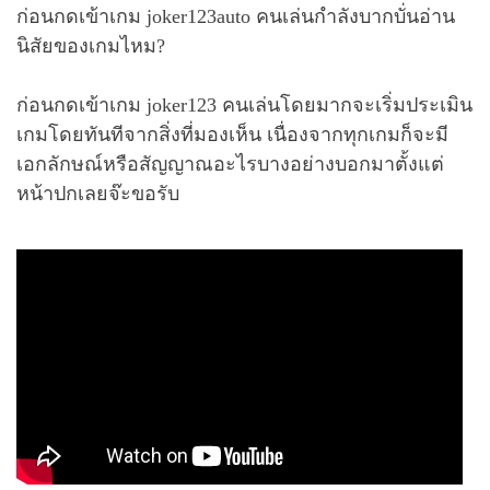
ก่อนกดเข้าเกม joker123auto คนเล่นกำลังบากบั่นอ่าน
นิสัยของเกมไหม?
ก่อนกดเข้าเกม joker123 คนเล่นโดยมากจะเริ่มประเมิน
เกมโดยทันทีจากสิ่งที่มองเห็น เนื่องจากทุกเกมก็จะมี
เอกลักษณ์หรือสัญญาณอะไรบางอย่างบอกมาตั้งแต่
หน้าปกเลยจ๊ะขอรับ