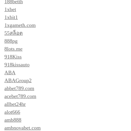
188betth
1xbet
1xbit1
1xgameth.com
55สล็อต
888pg
8lots.me
918Kiss
918kissauto
ABA
ABAGroup2
abbet789.com
acebet789.com
allbet24hr
alot666
amb888
ambnovabet.com