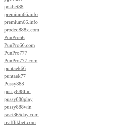
pokbet88
premium66.info
premium66.info
proded888x.com
PunPro66
PunPro66.com
PunPro777
PunPro777.com
puntaek66
puntaek77
Pussy888
pussy888fun
pussy888play
pussy888win
rasri365day.com
realflikbet.com