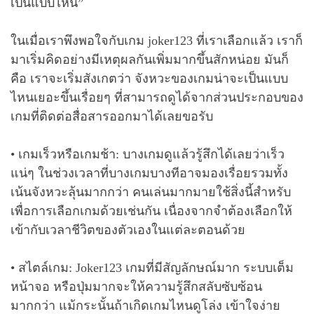
เป็นแบบไหน”
ในเมื่อเราพึงพอใจกับเกม joker123 ที่เราเลือกแล้ว เราก็
มาเริ่มคิดอย่างมีเหตุผลกันเพิ่มมากขึ้นสักหน่อย มันก็
คือ เราจะเริ่มสังเกตว่า จังหวะของเกมน่าจะเป็นแบบ
ไหนเยอะขึ้นเรื่อยๆ ที่สามารถดูได้จากส่วนประกอบของ
เกมที่ติดต่อสื่อสารออกมาได้เลยขอรับ
• เกมเร็วหรือเกมช้า: บางเกมดูแล้วรู้สึกได้เลยว่าเร็ว
แน่ๆ ในช่วงเวลาที่บางเกมบางทีอาจมองเรื่อยรวมทั้ง
เน้นจังหวะลุ้นมากกว่า คนเล่นมากมายใช้สิ่งนี้สำหรับ
เพื่อการเลือกเกมด้วยเช่นกัน เนื่องจากจำต้องเลือกให้
เข้ากับเวลาชีวิตของตัวเองในแต่ละตอนด้วย
• สไตล์เกม: Joker123 เกมที่มีสัญลักษณ์มาก ระบบเต็ม
หน้าจอ หรือปุ่มมากจะให้ความรู้สึกสลับซับซ้อน
มากกว่า แม้กระนั้นถ้าเกิดเกมไหนดูโล่ง เข้าใจง่าย