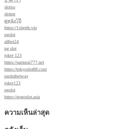
บาคาร่า
slotxo
slotpg
ดูหนังโป๊
https://1xbetth.vip
pgslot
allbet24
pg slot
joker 123
https://samurai777.net
https://tokyoslot88.com
pgslotbetway
joker123
pgslot
https://gogoslot.asia
ความเห็นล่าสุด