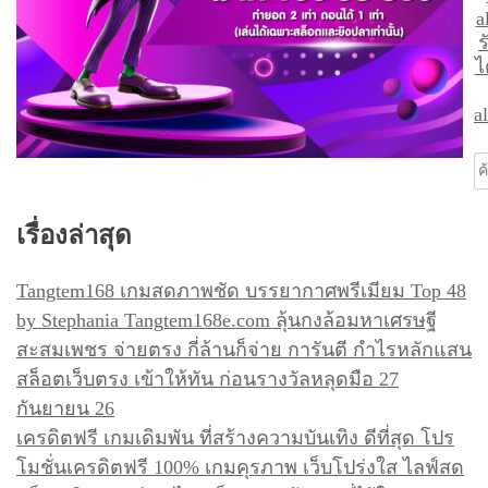
อ
a
ร
ง
ไ
a
ค
ส
เรื่องล่าสุด
Tangtem168 เกมสดภาพชัด บรรยากาศพรีเมียม Top 48
by Stephania Tangtem168e.com ลุ้นกงล้อมหาเศรษฐี
สะสมเพชร จ่ายตรง กี่ล้านก็จ่าย การันตี กำไรหลักแสน
สล็อตเว็บตรง เข้าให้ทัน ก่อนรางวัลหลุดมือ 27
กันยายน 26
เครดิตฟรี เกมเดิมพัน ที่สร้างความบันเทิง ดีที่สุด โปร
โมชั่นเครดิตฟรี 100% เกมคุรภาพ เว็บโปร่งใส ไลฟ์สด