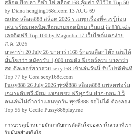
สล็อต ยิงปลา กีฬา ไพ่ สล็อต168 คุ้มค่า ที่ไว้ใจ Top 50
by Diana hengjing168d.com 13 AUG 69
casino สล็อต888 สล็อต 2026 รวมทุกเรื่องที่ควรรู้ก่อน
เล่น พร้อมเทคนิคเลือกเกมยอดนิยม เว็บแม่ jin888.asia
เครดิตฟรี Top 100 by Magnolia 17 เว็บไซต์แตกง่าย
ส.ค. 2026
บาคาร่า 20 July 26 บาคาร่า168 รู้ก่อนเลือกโต๊ะ เล่นได้
มั่นใจกว่า สมัครรับ 1,000 เกมดัง ฟีเจอร์ครบ บาคาร่า
สด ดีลเลอร์สาวสวย sexy168 เข้าเล่นวันนี้ รับโปรดีทันที
Top 77 by Cora sexy168c.com
Pussy888 26 July 2026 พุซซี่888 สล็อต888 แพลตฟอร์ม
เกมระดับพรีเมียม แจกเพชร ฟรีทุกวัน ฝาก-ถอน 3 วิ
คนเล่นไม่ต่ำกว่าแสนทุกวัน พุซซี่888 รอไม่ได้ ต้องลอง
Top 56 by Cecile Pussy888play.me
การบรรลุเป้าหมายมักมากับการตัดสินใจของเราในเวลาที่เรา
รับมันอย่างจริงใจ