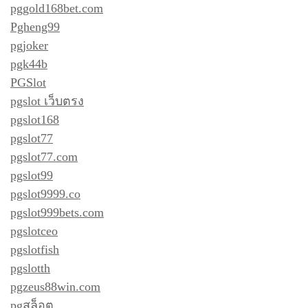
pggold168bet.com
Pgheng99
pgjoker
pgk44b
PGSlot
pgslot เว็บตรง
pgslot168
pgslot77
pgslot77.com
pgslot99
pgslot9999.co
pgslot999bets.com
pgslotceo
pgslotfish
pgslotth
pgzeus88win.com
pgสล็อต