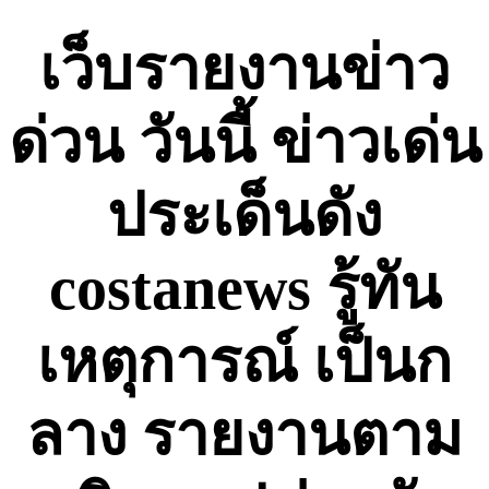
Skip
to
เว็บรายงานข่าว
content
ด่วน วันนี้ ข่าวเด่น
ประเด็นดัง
costanews รู้ทัน
เหตุการณ์ เป็นก
ลาง รายงานตาม