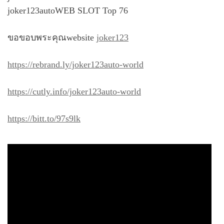
joker123autoWEB SLOT Top 76
ขอขอบพระคุณwebsite
joker123
https://rebrand.ly/joker123auto-world
https://cutly.info/joker123auto-world
https://bitt.to/97s9lk