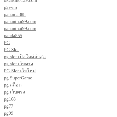
okcasino159.com
p2vvip
panama888
pananthai99.com
pananthai99.com
panda555
PG
PG Slot
pg slot เปิดใหม่ล่าสุด
pg slot เว็บตรง
PG Slot เว็บใหม่
pg SuperGame
pg สล็อต
pg เว็บตรง
pg168
pg77
pg99