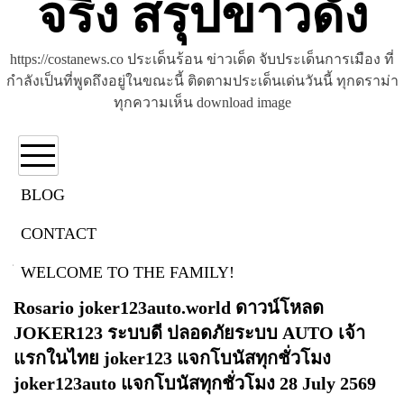
จริง สรุปข่าวดัง
https://costanews.co ประเด็นร้อน ข่าวเด็ด จับประเด็นการเมือง ที่
กำลังเป็นที่พูดถึงอยู่ในขณะนี้ ติดตามประเด็นเด่นวันนี้ ทุกดราม่า
ทุกความเห็น download image
BLOG
CONTACT
joker123auto
WELCOME TO THE FAMILY!
Joker123 สล็อตออนไลน์ หน้า 1 google Top 30 by
Rosario joker123auto.world ดาวน์โหลด
JOKER123 ระบบดี ปลอดภัยระบบ AUTO เจ้า
แรกในไทย joker123 แจกโบนัสทุกชั่วโมง
joker123auto แจกโบนัสทุกชั่วโมง 28 July 2569