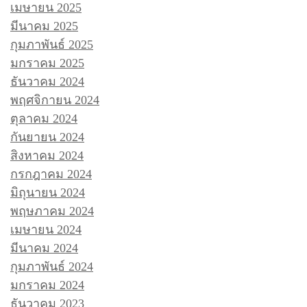
เมษายน 2025
มีนาคม 2025
กุมภาพันธ์ 2025
มกราคม 2025
ธันวาคม 2024
พฤศจิกายน 2024
ตุลาคม 2024
กันยายน 2024
สิงหาคม 2024
กรกฎาคม 2024
มิถุนายน 2024
พฤษภาคม 2024
เมษายน 2024
มีนาคม 2024
กุมภาพันธ์ 2024
มกราคม 2024
ธันวาคม 2023