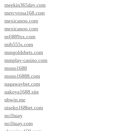
meekin365day.com
mercyrosa168.com
mexicanoo.com
mexicanoo.com
mfj889xx.com
mib555s.com
mmgoldsbets.com
mmplay-casino.com
mono1688
mono16888.com
nagawaybet.com
nakoya1688.site
nbwin.me
niseko168bet.com
no1huay
no1huay.com