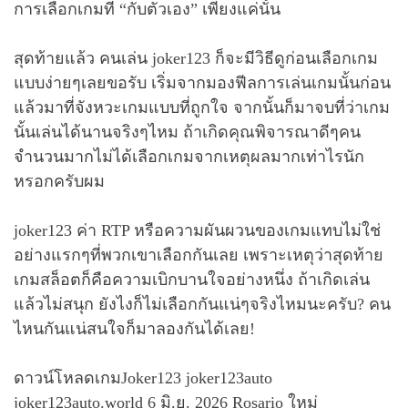
การเลือกเกมที่ “กับตัวเอง” เพียงแค่นั้น
สุดท้ายแล้ว คนเล่น joker123 ก็จะมีวิธีดูก่อนเลือกเกม
แบบง่ายๆเลยขอรับ เริ่มจากมองฟีลการเล่นเกมนั้นก่อน
แล้วมาที่จังหวะเกมแบบที่ถูกใจ จากนั้นก็มาจบที่ว่าเกม
นั้นเล่นได้นานจริงๆไหม ถ้าเกิดคุณพิจารณาดีๆคน
จำนวนมากไม่ได้เลือกเกมจากเหตุผลมากเท่าไรนัก
หรอกครับผม
joker123 ค่า RTP หรือความผันผวนของเกมแทบไม่ใช่
อย่างแรกๆที่พวกเขาเลือกกันเลย เพราะเหตุว่าสุดท้าย
เกมสล็อตก็คือความเบิกบานใจอย่างหนึ่ง ถ้าเกิดเล่น
แล้วไม่สนุก ยังไงก็ไม่เลือกกันแน่ๆจริงไหมนะครับ? คน
ไหนกันแน่สนใจก็มาลองกันได้เลย!
ดาวน์โหลดเกมJoker123 joker123auto
joker123auto.world 6 มิ.ย. 2026 Rosario ใหม่