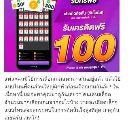
แต่ละคนมีวิธีการเลือกเกมแตกต่างกันอยู่แล้ว แล้ววิธี
แบบไหนที่คนส่วนใหญ่มักทำก่อนเลือกเกมกันล่ะ? ใน
เนื้อหานี้ ผมจะพาคุณมาดูกันเลยว่า คนเล่นสล็อต
จำนวนมากเลือกเกมจากอะไรบ้าง รายละเอียดเล็กๆ
แบบไหนส่งผลกระทบในการตัดสินใจสูงที่สุด มาดูกัน
เลยครับ เลทโก!