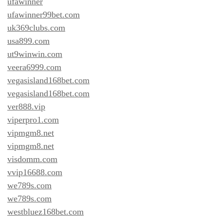
ufawinner
ufawinner99bet.com
uk369clubs.com
usa899.com
ut9winwin.com
veera6999.com
vegasisland168bet.com
vegasisland168bet.com
ver888.vip
viperpro1.com
vipmgm8.net
vipmgm8.net
visdomm.com
vvip16688.com
we789s.com
we789s.com
westbluez168bet.com