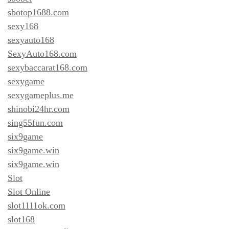
sbotop1688.com
sexy168
sexyauto168
SexyAuto168.com
sexybaccarat168.com
sexygame
sexygameplus.me
shinobi24hr.com
sing55fun.com
six9game
six9game.win
six9game.win
Slot
Slot Online
slot1111ok.com
slot168