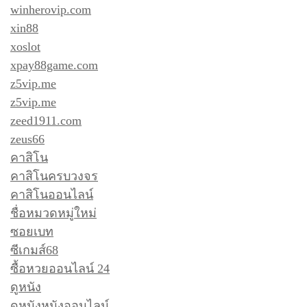
winherovip.com
xin88
xoslot
xpay88game.com
z5vip.me
z5vip.me
zeed1911.com
zeus66
คาสิโน
คาสิโนครบวงจร
คาสิโนออนไลน์
ชื่อหมวดหมู่ใหม่
ซอยเบท
ซีเกมส์68
ซื้อหวยออนไลน์ 24
ดูหนัง
ดูหนังหนังออนไลน์