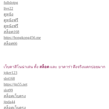
fullslotpg
live22
ดูหนัง
ดูหนังฟรี
ดูหนังฟรี
สล็อต168
https://hongkong456.me
สล็อต66
เว็บคาสิโนน่าเล่น ทั้ง
สล็อต
และ
บาคาร่า
ตึงจริงแตกบ่อยมาก
joker123
slot168
https://jin55.net
slot99
สล็อตเว็บตรง
jinda44
สล็อตเว็บตรง