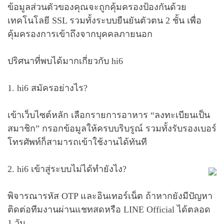
ข้อมูลส่วนตัวของคุณจะถูกคุ้มครองป้องกันด้วย
เทคโนโลยี SSL รวมทั้งระบบยืนยันตัวตน 2 ชั้น เพื่อ
คุ้มครองการเข้าถึงจากบุคคลภายนอก
ปริศนาที่พบได้มากเกี่ยวกับ hi6
1. hi6 สมัครอย่างไร?
เข้าเว็บไซต์หลัก เลือกรายการอาหาร “ลงทะเบียนเป็น
สมาชิก” กรอกข้อมูลให้ครบบริบรูณ์ รวมทั้งรับรองเบอร์
โทรศัพท์ก็สามารถเข้าใช้งานได้ทันที
2. hi6 เข้าสู่ระบบไม่ได้ทำยังไง?
พิจารณารหัส OTP และอินเทอร์เน็ต ถ้าหากยังมีปัญหา
ติดต่อทีมงานผ่านแชทสดหรือ LINE Official ได้ตลอด
1 วัน