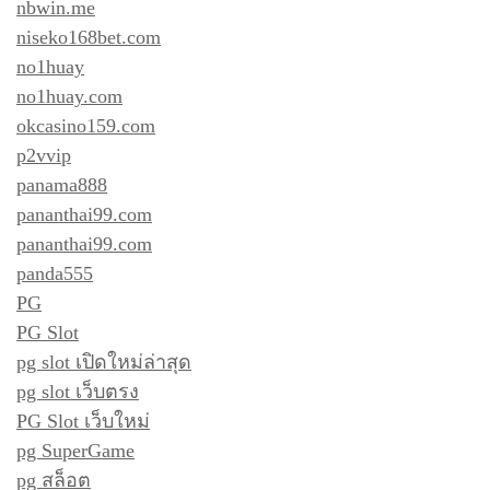
nbwin.me
niseko168bet.com
no1huay
no1huay.com
okcasino159.com
p2vvip
panama888
pananthai99.com
pananthai99.com
panda555
PG
PG Slot
pg slot เปิดใหม่ล่าสุด
pg slot เว็บตรง
PG Slot เว็บใหม่
pg SuperGame
pg สล็อต