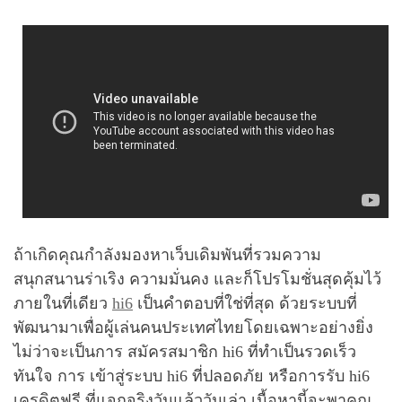
ถ้าเกิดคุณกำลังมองหาเว็บเดิมพันที่รวมความ
สนุกสนานร่าเริง ความมั่นคง และก็โปรโมชั่นสุดคุ้มไว้
ภายในที่เดียว
hi6
เป็นคำตอบที่ใช่ที่สุด ด้วยระบบที่
พัฒนามาเพื่อผู้เล่นคนประเทศไทยโดยเฉพาะอย่างยิ่ง
ไม่ว่าจะเป็นการ สมัครสมาชิก hi6 ที่ทำเป็นรวดเร็ว
ทันใจ การ เข้าสู่ระบบ hi6 ที่ปลอดภัย หรือการรับ hi6
เครดิตฟรี ที่แจกจริงวันแล้ววันเล่า เนื้อหานี้จะพาคุณ