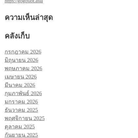
https://gogoslot.asia
ความเห็นล่าสุด
คลังเก็บ
กรกฎาคม 2026
มิถุนายน 2026
พฤษภาคม 2026
เมษายน 2026
มีนาคม 2026
กุมภาพันธ์ 2026
มกราคม 2026
ธันวาคม 2025
พฤศจิกายน 2025
ตุลาคม 2025
กันยายน 2025