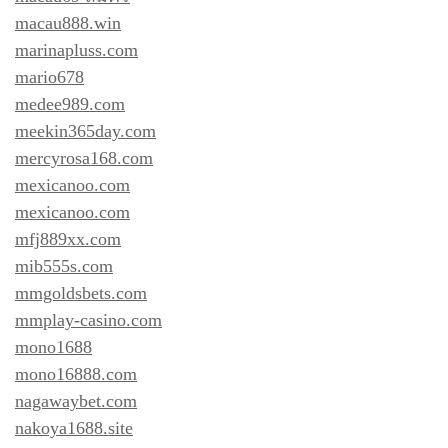
macau888.win
marinapluss.com
mario678
medee989.com
meekin365day.com
mercyrosa168.com
mexicanoo.com
mexicanoo.com
mfj889xx.com
mib555s.com
mmgoldsbets.com
mmplay-casino.com
mono1688
mono16888.com
nagawaybet.com
nakoya1688.site