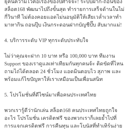
ยุคนี้ความไวคือเรื่องของปีศาจจ้ะ! ระบบฝาก-ถอนของ
สล็อต168 พัฒนาไปถึงขั้นสุด ทำรายการเสร็จด้านในไม่
กี่วินาที ไม่ต้องคอยแอดไม่นอนุมัติให้เสียเวล่ำเวลาทำ
มาหากิน ถอนปุ๊บ เงินกระดอนฝากบัญชีปั๊บ สับมากแม่!
4. บริการระดับ VIP ทุกระดับประทับใจ
ไม่ว่าคุณจะฝาก 10 บาท หรือ 100,000 บาท ทีมงาน
Support ของเราดูแลเท่าเทียมกันทุกคนจ้ะ ติดขัดที่ไหน
ถามไถ่ได้ตลอด 24 ชั่วโมง แอดมินตอบไว สุภาพ และ
พร้อมแก้ไขปัญหาให้เราเหมือนเป็นเพื่อนสนิท
5. โปรโมชั่นที่ดีไซน์มาเพื่อคนประเทศไทย
พวกเรารู้ดีว่านักเล่น สล็อต168 คนประเทศไทยถูกใจ
อะไร โปรโมชั่น เครดิตฟรี ของพวกเราก็เลยย้ำไปที่
การแจกเครดิตฟรี การคืนทุน และโบนัสที่ทำเทิร์นง่าย