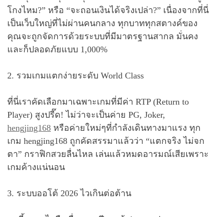
โกงไหม?” หรือ “จะถอนเงินได้จริงเปล่า?” เนื่องจากที่นี่
เป็นเว็บใหญ่ที่ไม่ผ่านคนกลาง ทุกบาททุกสตางค์ของ
คุณจะถูกจัดการด้วยระบบที่มีมาตรฐานสากล มั่นคง
และก็ปลอดภัยแบบ 1,000%
2. รวมเกมแตกง่ายระดับ World Class
ที่นี่เราคัดเลือกมาเฉพาะเกมที่มีค่า RTP (Return to
Player) สูงปรี๊ด! ไม่ว่าจะเป็นค่าย PG, Joker,
hengjing168
หรือค่ายใหม่ๆที่กำลังเดินทางมาแรง ทุก
เกม hengjing168 ถูกคัดสรรมาแล้วว่า “แตกจริง ไม่จก
ตา” กราฟิกสวยลื่นไหล เล่นแล้วหมดอารมณ์เสียเพราะ
เกมค้างแน่นอน
3. ระบบออโต้ 2026 ไวเกินต่อต้าน