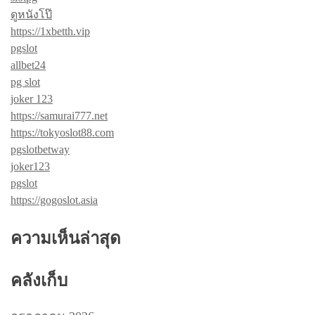
ดูหนังโป๊
https://1xbetth.vip
pgslot
allbet24
pg slot
joker 123
https://samurai777.net
https://tokyoslot88.com
pgslotbetway
joker123
pgslot
https://gogoslot.asia
ความเห็นล่าสุด
คลังเก็บ