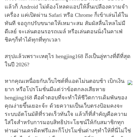
แล้วก็ Android ไม่ต้องโหลดแอปให้สิ้นเปลืองความจำ
เครื่อง แค่เปิดผ่าน Safari หรือ Chrome ก็เข้าเล่นได้ใน
ทันที จอถูกปรับขนาดให้เหมาะสม สัมผัสลื่นไหลไม่มี
ดีเลย์ จะเล่นตอนรอรถเมล์ หรือเล่นตอนนั่งในคาเฟ่
ชิคๆก็ทำได้ทุกที่ทุกเวลา
สรุปแล้วเพราะเหตุไร hengjing168 ถึงเป็นลู่ทางที่ดีที่สุด
ในปี 2026?
หากคุณเหนื่อยกับเว็บไซต์ที่แอดไม่นตอบช้า เบิกเงิน
ยาก หรือโปรโมชั่นมีแต่ว่าข้อตกลงเสียหาย
hengjing168 คือคำตอบที่จะทำให้ชีวิตการเดิมพันของ
คุณง่ายขึ้นเยอะจ้ะ ด้วยความเป็นเว็บตรงป้อมคงจะ
ระบบอัตโนมัติที่รวดเร็วทันใจ แล้วก็ที่สำคัญคือความ
ใส่ใจสำหรับการมอบสิทธิประโยชน์ให้กับสมาชิกทุก
ท่านผ่านเครดิตฟรีและก็โปรโมชั่นต่างๆทำให้ที่นี่ไม่ใช่