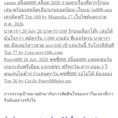
casino สล็อต888 สล็อต 2026 รวมทุกเรื่องที่ควรรู้ก่อน
เล่น พร้อมเทคนิคเลือกเกมยอดนิยม เว็บแม่ jin888.asia
เครดิตฟรี Top 100 by Magnolia 17 เว็บไซต์แตกง่าย
ส.ค. 2026
บาคาร่า 20 July 26 บาคาร่า168 รู้ก่อนเลือกโต๊ะ เล่นได้
มั่นใจกว่า สมัครรับ 1,000 เกมดัง ฟีเจอร์ครบ บาคาร่า
สด ดีลเลอร์สาวสวย sexy168 เข้าเล่นวันนี้ รับโปรดีทันที
Top 77 by Cora sexy168c.com
Pussy888 26 July 2026 พุซซี่888 สล็อต888 แพลตฟอร์ม
เกมระดับพรีเมียม แจกเพชร ฟรีทุกวัน ฝาก-ถอน 3 วิ
คนเล่นไม่ต่ำกว่าแสนทุกวัน พุซซี่888 รอไม่ได้ ต้องลอง
Top 56 by Cecile Pussy888play.me
การบรรลุเป้าหมายมักมากับการตัดสินใจของเราในเวลาที่เรา
รับมันอย่างจริงใจ