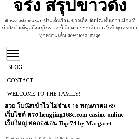
จริง สรุปข่าวดัง
https://costanews.co ประเด็นร้อน ข่าวเด็ด จับประเด็นการเมือง ที่
กำลังเป็นที่พูดถึงอยู่ในขณะนี้ ติดตามประเด็นเด่นวันนี้ ทุกดราม่า
ทุกความเห็น download image
BLOG
CONTACT
hengjing168
WELCOME TO THE FAMILY!
Hengjing168 รีวิวสล็อตที่เล่นแล้วลุ้นทุกสปิน ภาพ
สวย โบนัสเข้าไว ไม่จำเจ 16 พฤษภาคม 69
เว็บไซต์ ตรง hengjing168c.com casino online
เว็บใหญ่ ทดลองเล่น Top 74 by Margaret
27 พฤษภาคม 2026
/
by
Billy Sanders