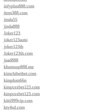
infyplus888.com
item388.com
jinda55
jinda888
Joker123
joker123auto
joker123th
Joker123th.com
juad888
khumsup888.me
kimchibetbet.com
kingdom66n
kingxxxbet123.com
kingxxxbet123.com
kitti999vip.com
ktv4sd.com