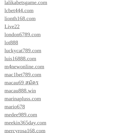
lalikabetsgame.com
lcbet444.com
lionth168.com
Live22
london6789.com
lot888
luckycat789.com
luis16888.com
m4newonline.com
mac1bet789.com
macau69 สมัคร
macau888.win
marinapluss.com
mario678
medee989.com
meekin365day.com
mercyrosa168.com