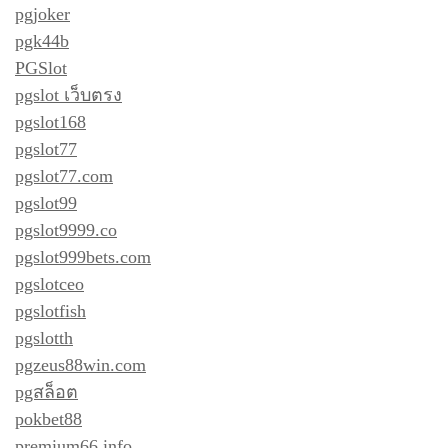
pgjoker
pgk44b
PGSlot
pgslot เว็บตรง
pgslot168
pgslot77
pgslot77.com
pgslot99
pgslot9999.co
pgslot999bets.com
pgslotceo
pgslotfish
pgslotth
pgzeus88win.com
pgสล็อต
pokbet88
premium66.info