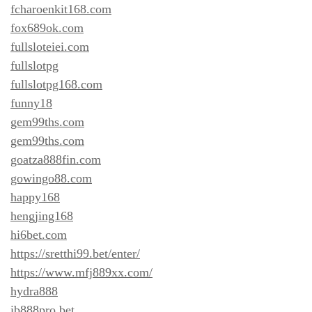
fcharoenkit168.com
fox689ok.com
fullsloteiei.com
fullslotpg
fullslotpg168.com
funny18
gem99ths.com
gem99ths.com
goatza888fin.com
gowingo88.com
happy168
hengjing168
hi6bet.com
https://sretthi99.bet/enter/
https://www.mfj889xx.com/
hydra888
ib888pro.bet