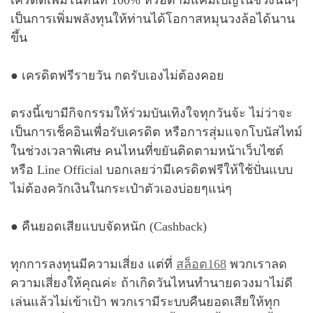
เป็นการเพิ่มพลังทุนให้ท่านได้โอกาสหมุนวงล้อได้นาน
ขึ้น
● เครดิตฟรีรายวัน กดรับเองไม่ต้องคอย
ตรงนี้เขามีกิจกรรมให้ร่วมบันเทิงใจทุกวันจ้ะ ไม่ว่าจะ
เป็นการเช็คอินเพื่อรับเครดิต หรือการสุ่มแจกโบนัสไทม์
ในช่วงเวลาพิเศษ คนไหนที่ขยันติดตามหน้าเว็บไซต์
หรือ Line Official บอกเลยว่ามีเครดิตฟรีให้ใช้ปั่นแบบ
ไม่ต้องควักเงินในกระเป๋าตัวเองบ่อยๆแน่ๆ
● คืนยอดเสียแบบจัดหนัก (Cashback)
ทุกการลงทุนมีความเสี่ยง แต่ที่
สล็อต168
พวกเราลด
ความเสี่ยงให้คุณค่ะ ถ้าเกิดวันไหนทำนายดวงมาไม่ดี
เล่นแล้วไม่เข้าเป้า พวกเรามีระบบคืนยอดเสียให้ทุก