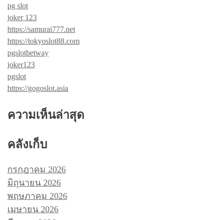
pg slot
joker 123
https://samurai777.net
https://tokyoslot88.com
pgslotbetway
joker123
pgslot
https://gogoslot.asia
ความเห็นล่าสุด
คลังเก็บ
กรกฎาคม 2026
มิถุนายน 2026
พฤษภาคม 2026
เมษายน 2026