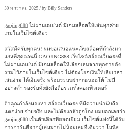
30 มกราคม 2025
/
by
Billy Sanders
gaojing888
ไม่ผ่านเอเย่นต์ มีเกมสล็อตให้เล่นทุกค่าย
เกมในเว็บไซต์เดียว
สวัสดีครับทุกคน! ผมขอเสนอแนะเว็บสล็อตที่กำลังมา
แรงที่สุดตอนนี้ GAOJING888 เว็บไซต์สล็อตเว็บตรงที่
ไม่ผ่านเอเย่นต์ มีเกมสล็อตให้เลือกเล่นจากทุกค่ายดัง
รวมไว้ภายในเว็บไซต์เดียว ไม่ต้องโยกเงินให้เสียเวลา
เล่นง่าย ได้เงินจริง พร้อมระบบฝากถอนออโต้ ไม่มี
อย่างต่ำ รองรับทั้งยังมือถือรวมทั้งคอมพิวเตอร์
ถ้าคุณกำลังมองหา สล็อตเว็บตรง ที่มีความน่านับถือ
แตกง่าย จ่ายจริง และไม่ต้องกลัวถูกโกง ผมบอกเลยว่า
gaojing888 เป็นตัวเลือกที่ยอดเยี่ยม เว็บไซต์แห่งนี้ได้รับ
การการันตีจากผู้เล่นมากไม่น้อยเลยทีเดียวว่า โบนัส