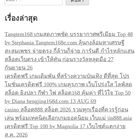
รื่
สำหรับ:
อ
เรื่องล่าสุด
ง
Tangtem168 เกมสดภาพชัด บรรยากาศพรีเมียม Top 48
by Stephania Tangtem168e.com ลุ้นกงล้อมหาเศรษฐี
สะสมเพชร จ่ายตรง กี่ล้านก็จ่าย การันตี กำไรหลักแสน
สล็อตเว็บตรง เข้าให้ทัน ก่อนรางวัลหลุดมือ 27
กันยายน 26
เครดิตฟรี เกมเดิมพัน ที่สร้างความบันเทิง ดีที่สุด โปร
โมชั่นเครดิตฟรี 100% เกมคุรภาพ เว็บโปร่งใส ไลฟ์สด
สล็อต ยิงปลา กีฬา ไพ่ สล็อต168 คุ้มค่า ที่ไว้ใจ Top 50
by Diana hengjing168d.com 13 AUG 69
casino สล็อต888 สล็อต 2026 รวมทุกเรื่องที่ควรรู้ก่อน
เล่น พร้อมเทคนิคเลือกเกมยอดนิยม เว็บแม่ jin888.asia
เครดิตฟรี Top 100 by Magnolia 17 เว็บไซต์แตกง่าย
ส.ค. 2026