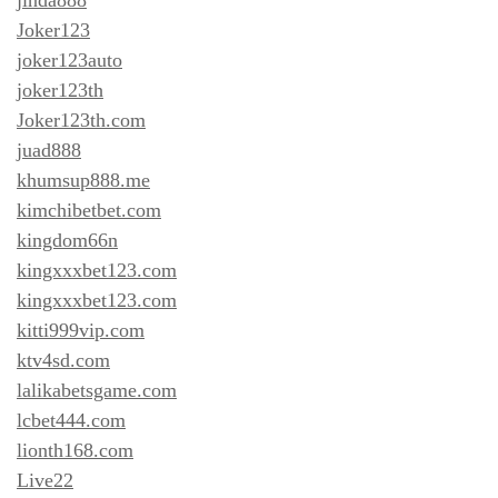
Joker123
joker123auto
joker123th
Joker123th.com
juad888
khumsup888.me
kimchibetbet.com
kingdom66n
kingxxxbet123.com
kingxxxbet123.com
kitti999vip.com
ktv4sd.com
lalikabetsgame.com
lcbet444.com
lionth168.com
Live22