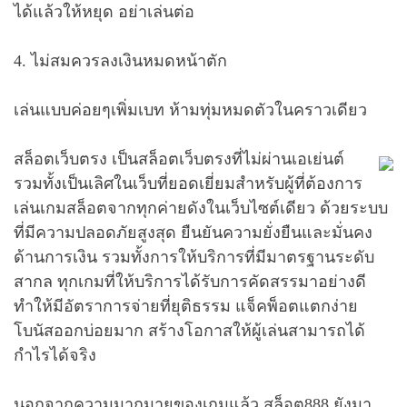
ได้แล้วให้หยุด อย่าเล่นต่อ
4. ไม่สมควรลงเงินหมดหน้าตัก
เล่นแบบค่อยๆเพิ่มเบท ห้ามทุ่มหมดตัวในคราวเดียว
สล็อตเว็บตรง เป็นสล็อตเว็บตรงที่ไม่ผ่านเอเย่นต์
รวมทั้งเป็นเลิศในเว็บที่ยอดเยี่ยมสำหรับผู้ที่ต้องการ
เล่นเกมสล็อตจากทุกค่ายดังในเว็บไซต์เดียว ด้วยระบบ
ที่มีความปลอดภัยสูงสุด ยืนยันความยั่งยืนและมั่นคง
ด้านการเงิน รวมทั้งการให้บริการที่มีมาตรฐานระดับ
สากล ทุกเกมที่ให้บริการได้รับการคัดสรรมาอย่างดี
ทำให้มีอัตราการจ่ายที่ยุติธรรม แจ็คพ็อตแตกง่าย
โบนัสออกบ่อยมาก สร้างโอกาสให้ผู้เล่นสามารถได้
กำไรได้จริง
นอกจากความมากมายของเกมแล้ว สล็อต888 ยังมา