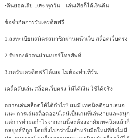
•คืนยอดเสีย 10% ทุกวัน – เล่นเสียก็ได้เงินคืน
ข้อจำกัดการรับเครดิตฟรี
1.ลงทะเบียนสมัครสมาชิกผ่านหน้าเว็บ สล็อตเว็บตรง
2.รับรองตัวตนผ่านเบอร์โทรศัพท์
3.กดรับเครดิตฟรีได้เลย ไม่ต้องทำเทิร์น
เคล็ดลับเล่น สล็อตเว็บตรง ให้ได้เงิน ใช้ได้จริง
อยากเล่นสล็อตให้ได้กำไร? ผมมี เทคนิคดีๆมาเสนอ
แนะ การเล่นสล็อตออนไลน์เป็นเกมที่เล่นง่ายและสนุก
แต่การทำผลกำไรจากเกมนี้จะต้องอาศัยเทคนิคแล้วก็
กลยุทธ์ที่ถูก โดยยิ่งไปกว่านั้นสำหรับมือใหม่ที่ยังไม่มี