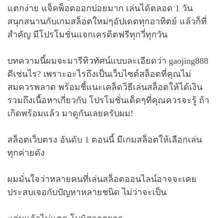
แตกง่าย แจ็คพ็อตออกบ่อยมาก เล่นได้ตลอด 1 วัน
สนุกสนานกับเกมสล็อตใหม่ๆอัปเดตทุกอาทิตย์ แล้วก็ที่
สำคัญ มีโปรโมชั่นแจกเครดิตฟรีทุกวี่ทุกวัน
บทความนี้ผมจะมารีทิวทัศน์แบบละเอียดว่า gaojing888
ดีเช่นไร? เพราะอะไรถึงเป็นเว็บไซต์สล็อตที่คุณไม่
สมควรพลาด พร้อมชี้แนะเคล็ดวิธีเล่นสล็อตให้ได้เงิน
รวมถึงเนื้อหาเกี่ยวกับ โปรโมชั่นเด็ดๆที่คุณควรจะรู้ ถ้า
เกิดพร้อมแล้ว มาดูกันเลยครับผม!
สล็อตเว็บตรง อันดับ 1 ตอนนี้ มีเกมสล็อตให้เลือกเล่น
ทุกค่ายดัง
ผมมั่นใจว่าหลายคนที่เล่นสล็อตออนไลน์อาจจะเคย
ประสบเจอกับปัญหาหลายชนิด ไม่ว่าจะเป็น