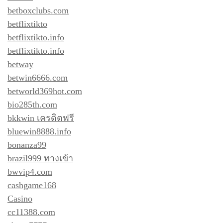
betboxclubs.com
betflixtikto
betflixtikto.info
betflixtikto.info
betway
betwin6666.com
betworld369hot.com
bio285th.com
bkkwin เครดิตฟรี
bluewin8888.info
bonanza99
brazil999 ทางเข้า
bwvip4.com
cashgame168
Casino
cc11388.com