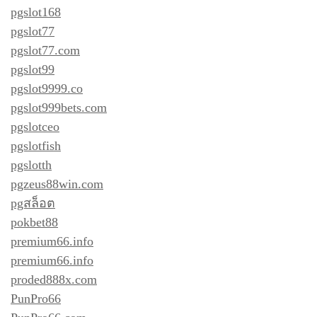
pgslot168
pgslot77
pgslot77.com
pgslot99
pgslot9999.co
pgslot999bets.com
pgslotceo
pgslotfish
pgslotth
pgzeus88win.com
pgสล็อต
pokbet88
premium66.info
premium66.info
proded888x.com
PunPro66