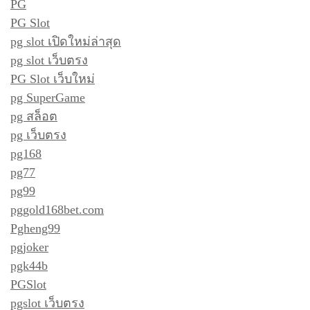
PG
PG Slot
pg slot เปิดใหม่ล่าสุด
pg slot เว็บตรง
PG Slot เว็บใหม่
pg SuperGame
pg สล็อต
pg เว็บตรง
pg168
pg77
pg99
pggold168bet.com
Pgheng99
pgjoker
pgk44b
PGSlot
pgslot เว็บตรง