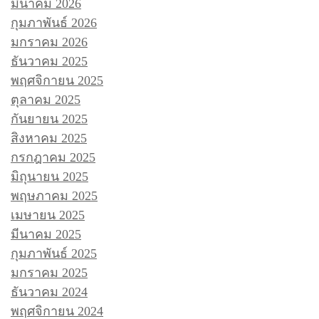
มีนาคม 2026
กุมภาพันธ์ 2026
มกราคม 2026
ธันวาคม 2025
พฤศจิกายน 2025
ตุลาคม 2025
กันยายน 2025
สิงหาคม 2025
กรกฎาคม 2025
มิถุนายน 2025
พฤษภาคม 2025
เมษายน 2025
มีนาคม 2025
กุมภาพันธ์ 2025
มกราคม 2025
ธันวาคม 2024
พฤศจิกายน 2024