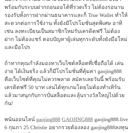
พร้อมกับระบบฝากถอนออโต้ที่รวดเร็ว ไม่ต้องรอนาน
รองรับทั้งการฝากผ่านธนาคารและก็ True Wallet ทำให้
สะดวกต่อการใช้งาน ทั้งยังมีโปรโมชั่นสุดพิเศษ อาทิ
เช่น ลงทะเบียนเป็นสมาชิกใหม่รับเครดิตฟรี ไม่ต้อง
ฝาก ไม่ต้องแชร์ ตอบปัญหาผู้เล่นทุกระดับทั้งยังมือใหม่
และมือโปร
ถ้าหากคุณกำลังมองหาเว็บไซต์สล็อตที่เชื่อถือได้ เล่น
ง่าย ได้เงินจริง แล้วก็มีโปรโมชั่นที่คุ้มค่า gaojing888
คือเว็บไซต์ที่คุณไม่ควรพลาด สมัครเลยวันนี้ พร้อมรับ
เครดิตฟรี 50 บาท เล่นได้ทุกเกมโดยไม่ต้องทำเทิร์น
แล้วมาสนุกกับการปั่นสล็อตและลุ้นรางวัลใหญ่ไปด้วย
กัน!
พนันออนไลน์
gaojing888
GAOJING888
gaojing888.live
6 กุมภา 25 Christie อยากรวยต้องลอง gaojing888ลงทุน