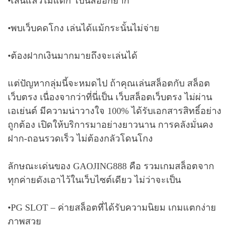
•เล่นแล้วไม่แตก โบนัสออกยาก
•พบเว็บคดโกง เล่นได้แม้กระนั้นไม่จ่าย
•ต้องฝากเงินมากมายถึงจะเล่นได้
แต่ปัญหากลุ่มนี้จะหมดไป ถ้าคุณเล่นสล็อตกับ สล็อต
เว็บตรง เนื่องจากว่าที่นี่เป็น เว็บสล็อตเว็บตรง ไม่ผ่าน
เอเย่นต์ มีความน่าวางใจ 100% ได้รับเอกสารสิทธิ์อย่าง
ถูกต้อง เปิดให้บริการมาอย่างยาวนาน การคลังมั่นคง
ฝาก-ถอนรวดเร็ว ไม่ต้องกลัวโดนโกง
ลักษณะเด่นของ GAOJING888 คือ รวมเกมสล็อตจาก
ทุกค่ายดังเอาไว้ในเว็บไซต์เดียว ไม่ว่าจะเป็น
•PG SLOT – ค่ายสล็อตที่ได้รับความนิยม เกมแตกง่าย
ภาพสวย