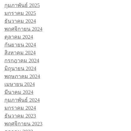
กุมภาพันธ์ 2025
มกราคม 2025
ธันวาคม 2024
พฤศจิกายน 2024
ตุลาคม 2024
กันยายน 2024
สิงหาคม 2024
กรกฎาคม 2024
มิถุนายน 2024
พฤษภาคม 2024
เมษายน 2024
มีนาคม 2024
กุมภาพันธ์ 2024
มกราคม 2024
ธันวาคม 2023
พฤศจิกายน 2023