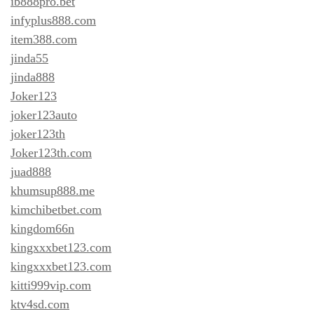
ib888pro.bet
infyplus888.com
item388.com
jinda55
jinda888
Joker123
joker123auto
joker123th
Joker123th.com
juad888
khumsup888.me
kimchibetbet.com
kingdom66n
kingxxxbet123.com
kingxxxbet123.com
kitti999vip.com
ktv4sd.com