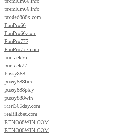
premium66.info
premium66.info
proded888x.com
PunPro66
PunPro66.com
PunPro777
PunPro777.com
puntaek66
puntaek77
Pussy888
pussy888fun
pussy888play
pussy888win
rasri365day.com
realflikbet.com
RENO88WIN.COM
RENO88WIN.COM