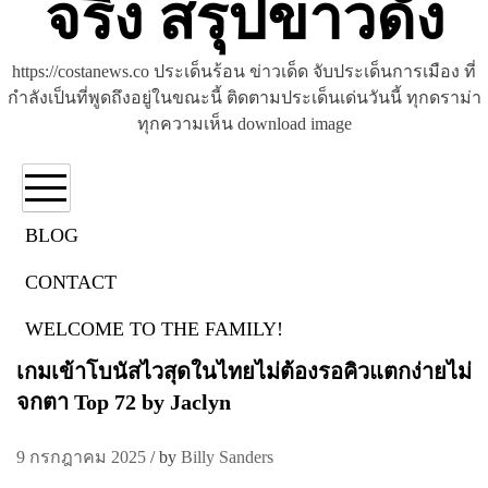
จริง สรุปข่าวดัง
https://costanews.co ประเด็นร้อน ข่าวเด็ด จับประเด็นการเมือง ที่
กำลังเป็นที่พูดถึงอยู่ในขณะนี้ ติดตามประเด็นเด่นวันนี้ ทุกดราม่า
ทุกความเห็น download image
BLOG
CONTACT
erisauto.site
WELCOME TO THE FAMILY!
erisauto เครดิตฟรี 17 ธันวาคม erisauto สมัคร
เกมเข้าโบนัสไวสุดในไทยไม่ต้องรอคิวแตกง่ายไม่
จกตา Top 72 by Jaclyn
9 กรกฎาคม 2025
/
by
Billy Sanders