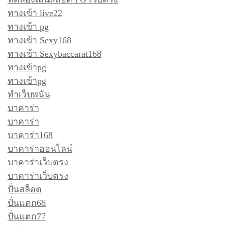
ทางเข้า live22
ทางเข้า pg
ทางเข้า Sexy168
ทางเข้า Sexybaccarat168
ทางเข้าpg
ทางเข้าpg
ทำเว็บพนัน
บาคาร่า
บาคาร่า
บาคาร่า168
บาคาร่าออนไลน์
บาคาร่าเว็บตรง
บาคาร่าเว็บตรง
ปั่นสล็อต
ปั่นแตก66
ปั่นแตก77