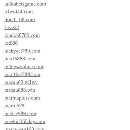
lalikabetsgame.com
lcbet444.com
lionth168.com
Live22
london6789.com
lot888
luckycat789.com
luis16888.com
m4newonline.com
mac1bet789.com
macau69 สมัคร
macau888.win
marinapluss.com
mario678
medee989.com
meekin365day.com
mercyrosa168.com