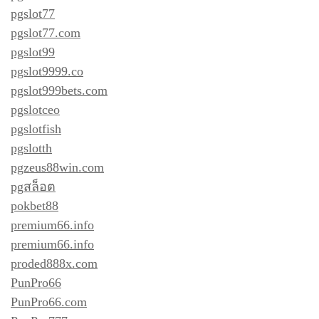
pgslot77
pgslot77.com
pgslot99
pgslot9999.co
pgslot999bets.com
pgslotceo
pgslotfish
pgslotth
pgzeus88win.com
pgสล็อต
pokbet88
premium66.info
premium66.info
proded888x.com
PunPro66
PunPro66.com