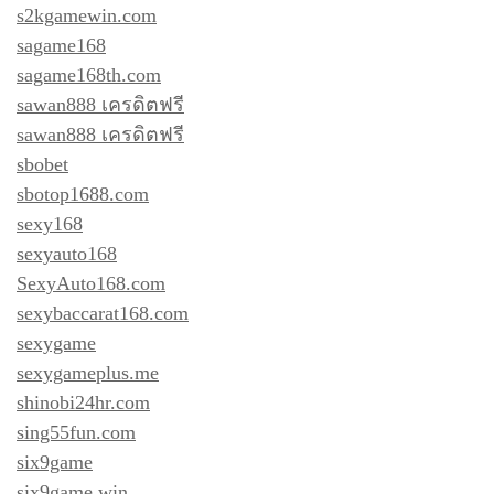
s2kgamewin.com
sagame168
sagame168th.com
sawan888 เครดิตฟรี
sawan888 เครดิตฟรี
sbobet
sbotop1688.com
sexy168
sexyauto168
SexyAuto168.com
sexybaccarat168.com
sexygame
sexygameplus.me
shinobi24hr.com
sing55fun.com
six9game
six9game.win