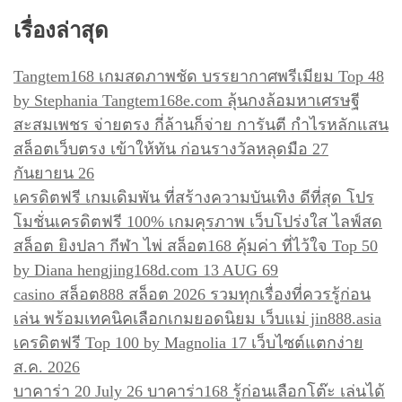
สำหรับ:
ว
เรื่องล่าสุด
เ
รื่
Tangtem168 เกมสดภาพชัด บรรยากาศพรีเมียม Top 48
อ
by Stephania Tangtem168e.com ลุ้นกงล้อมหาเศรษฐี
ง
สะสมเพชร จ่ายตรง กี่ล้านก็จ่าย การันตี กำไรหลักแสน
สล็อตเว็บตรง เข้าให้ทัน ก่อนรางวัลหลุดมือ 27
กันยายน 26
เครดิตฟรี เกมเดิมพัน ที่สร้างความบันเทิง ดีที่สุด โปร
โมชั่นเครดิตฟรี 100% เกมคุรภาพ เว็บโปร่งใส ไลฟ์สด
สล็อต ยิงปลา กีฬา ไพ่ สล็อต168 คุ้มค่า ที่ไว้ใจ Top 50
by Diana hengjing168d.com 13 AUG 69
casino สล็อต888 สล็อต 2026 รวมทุกเรื่องที่ควรรู้ก่อน
เล่น พร้อมเทคนิคเลือกเกมยอดนิยม เว็บแม่ jin888.asia
เครดิตฟรี Top 100 by Magnolia 17 เว็บไซต์แตกง่าย
ส.ค. 2026
บาคาร่า 20 July 26 บาคาร่า168 รู้ก่อนเลือกโต๊ะ เล่นได้