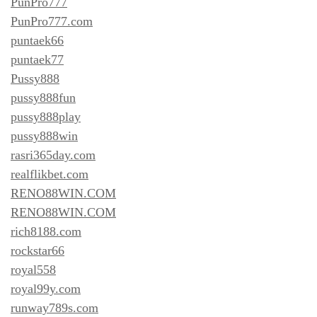
PunPro777
PunPro777.com
puntaek66
puntaek77
Pussy888
pussy888fun
pussy888play
pussy888win
rasri365day.com
realflikbet.com
RENO88WIN.COM
RENO88WIN.COM
rich8188.com
rockstar66
royal558
royal99y.com
runway789s.com