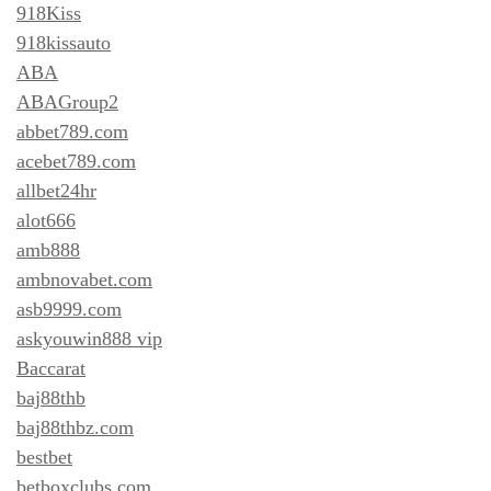
918Kiss
918kissauto
ABA
ABAGroup2
abbet789.com
acebet789.com
allbet24hr
alot666
amb888
ambnovabet.com
asb9999.com
askyouwin888 vip
Baccarat
baj88thb
baj88thbz.com
bestbet
betboxclubs.com