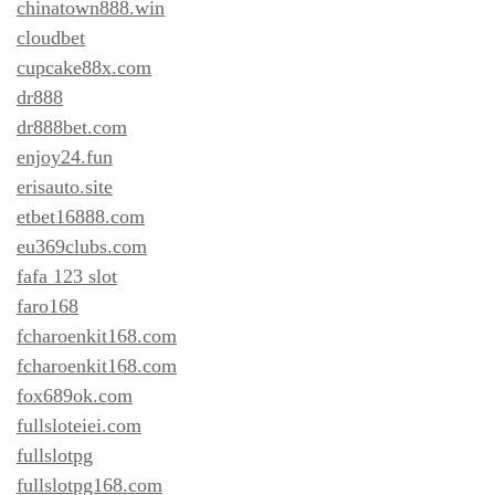
chinatown888.win
cloudbet
cupcake88x.com
dr888
dr888bet.com
enjoy24.fun
erisauto.site
etbet16888.com
eu369clubs.com
fafa 123 slot
faro168
fcharoenkit168.com
fcharoenkit168.com
fox689ok.com
fullsloteiei.com
fullslotpg
fullslotpg168.com