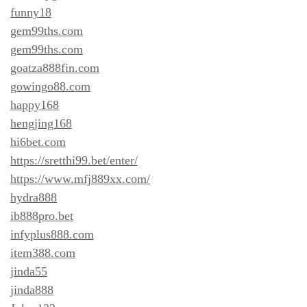
funny18
gem99ths.com
gem99ths.com
goatza888fin.com
gowingo88.com
happy168
hengjing168
hi6bet.com
https://sretthi99.bet/enter/
https://www.mfj889xx.com/
hydra888
ib888pro.bet
infyplus888.com
item388.com
jinda55
jinda888