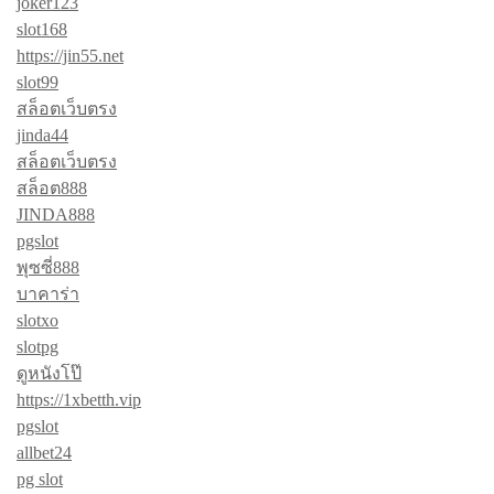
joker123
slot168
https://jin55.net
slot99
สล็อตเว็บตรง
jinda44
สล็อตเว็บตรง
สล็อต888
JINDA888
pgslot
พุซซี่888
บาคาร่า
slotxo
slotpg
ดูหนังโป๊
https://1xbetth.vip
pgslot
allbet24
pg slot