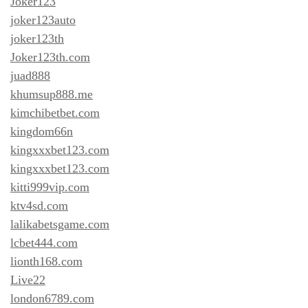
Joker123
joker123auto
joker123th
Joker123th.com
juad888
khumsup888.me
kimchibetbet.com
kingdom66n
kingxxxbet123.com
kingxxxbet123.com
kitti999vip.com
ktv4sd.com
lalikabetsgame.com
lcbet444.com
lionth168.com
Live22
london6789.com