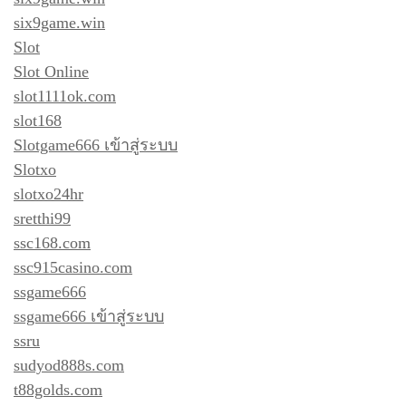
six9game.win
Slot
Slot Online
slot1111ok.com
slot168
Slotgame666 เข้าสู่ระบบ
Slotxo
slotxo24hr
sretthi99
ssc168.com
ssc915casino.com
ssgame666
ssgame666 เข้าสู่ระบบ
ssru
sudyod888s.com
t88golds.com