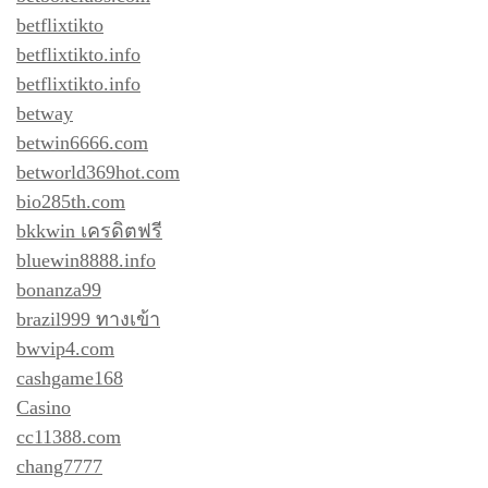
betflixtikto
betflixtikto.info
betflixtikto.info
betway
betwin6666.com
betworld369hot.com
bio285th.com
bkkwin เครดิตฟรี
bluewin8888.info
bonanza99
brazil999 ทางเข้า
bwvip4.com
cashgame168
Casino
cc11388.com
chang7777