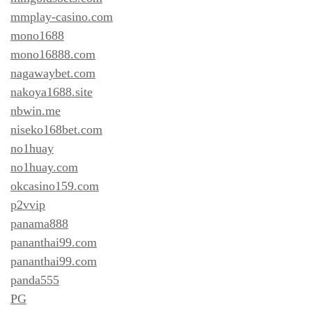
mmplay-casino.com
mono1688
mono16888.com
nagawaybet.com
nakoya1688.site
nbwin.me
niseko168bet.com
no1huay
no1huay.com
okcasino159.com
p2vvip
panama888
pananthai99.com
pananthai99.com
panda555
PG