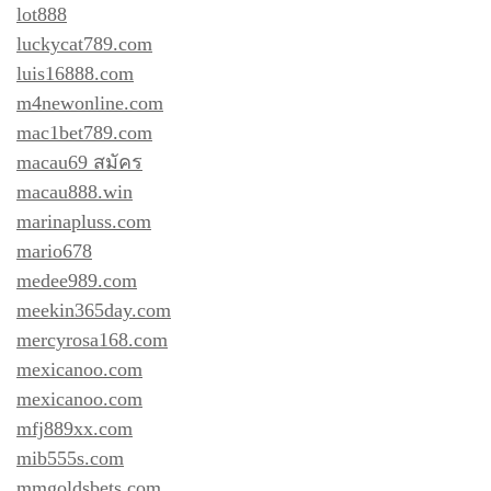
lot888
luckycat789.com
luis16888.com
m4newonline.com
mac1bet789.com
macau69 สมัคร
macau888.win
marinapluss.com
mario678
medee989.com
meekin365day.com
mercyrosa168.com
mexicanoo.com
mexicanoo.com
mfj889xx.com
mib555s.com
mmgoldsbets.com