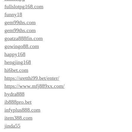
fullslotpg168.com
funny18
gem99ths.com
gem99ths.com
goatza888fin.com
gowingo88.com
happy168
hengjing168
hi6bet.com
https://sretthi99.bet/enter/
https://www.mfj889xx.com/
hydra888
ib888pro.bet
infyplus888.com
item388.com
jinda55