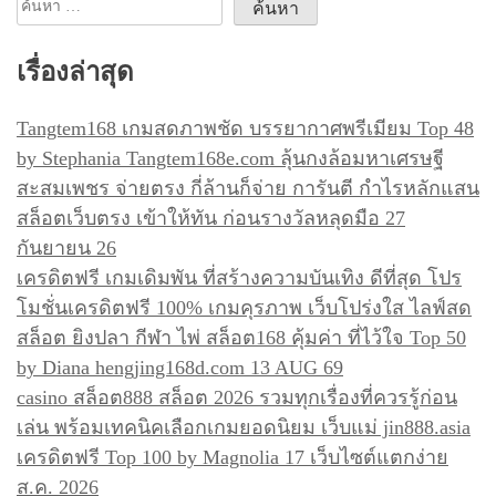
ค้นหา
สำหรับ:
เรื่องล่าสุด
Tangtem168 เกมสดภาพชัด บรรยากาศพรีเมียม Top 48
by Stephania Tangtem168e.com ลุ้นกงล้อมหาเศรษฐี
สะสมเพชร จ่ายตรง กี่ล้านก็จ่าย การันตี กำไรหลักแสน
สล็อตเว็บตรง เข้าให้ทัน ก่อนรางวัลหลุดมือ 27
กันยายน 26
เครดิตฟรี เกมเดิมพัน ที่สร้างความบันเทิง ดีที่สุด โปร
โมชั่นเครดิตฟรี 100% เกมคุรภาพ เว็บโปร่งใส ไลฟ์สด
สล็อต ยิงปลา กีฬา ไพ่ สล็อต168 คุ้มค่า ที่ไว้ใจ Top 50
by Diana hengjing168d.com 13 AUG 69
casino สล็อต888 สล็อต 2026 รวมทุกเรื่องที่ควรรู้ก่อน
เล่น พร้อมเทคนิคเลือกเกมยอดนิยม เว็บแม่ jin888.asia
เครดิตฟรี Top 100 by Magnolia 17 เว็บไซต์แตกง่าย
ส.ค. 2026