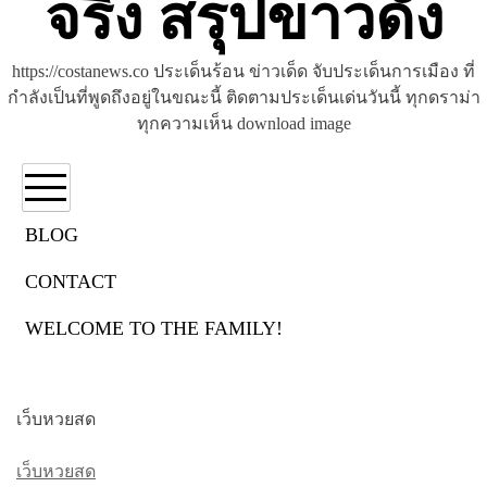
จริง สรุปข่าวดัง
https://costanews.co ประเด็นร้อน ข่าวเด็ด จับประเด็นการเมือง ที่
กำลังเป็นที่พูดถึงอยู่ในขณะนี้ ติดตามประเด็นเด่นวันนี้ ทุกดราม่า
ทุกความเห็น download image
BLOG
CONTACT
หมวดหมู่:
เว็บหวยสด
WELCOME TO THE FAMILY!
เว็บหวยสด
เว็บหวยสด