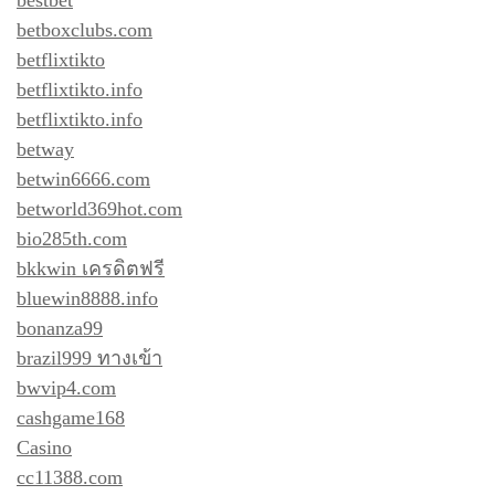
betboxclubs.com
betflixtikto
betflixtikto.info
betflixtikto.info
betway
betwin6666.com
betworld369hot.com
bio285th.com
bkkwin เครดิตฟรี
bluewin8888.info
bonanza99
brazil999 ทางเข้า
bwvip4.com
cashgame168
Casino
cc11388.com