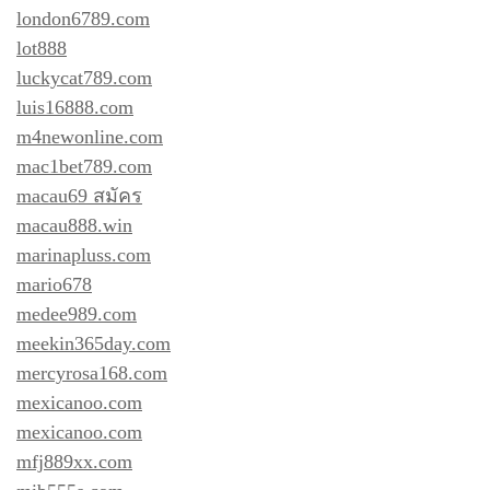
london6789.com
lot888
luckycat789.com
luis16888.com
m4newonline.com
mac1bet789.com
macau69 สมัคร
macau888.win
marinapluss.com
mario678
medee989.com
meekin365day.com
mercyrosa168.com
mexicanoo.com
mexicanoo.com
mfj889xx.com