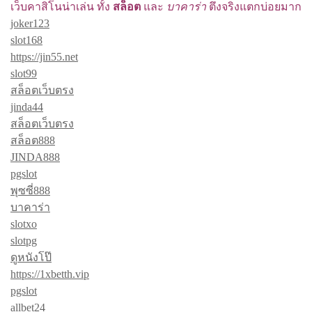
เว็บคาสิโนน่าเล่น ทั้ง
สล็อต
และ
บาคาร่า
ตึงจริงแตกบ่อยมาก
joker123
slot168
https://jin55.net
slot99
สล็อตเว็บตรง
jinda44
สล็อตเว็บตรง
สล็อต888
JINDA888
pgslot
พุซซี่888
บาคาร่า
slotxo
slotpg
ดูหนังโป๊
https://1xbetth.vip
pgslot
allbet24