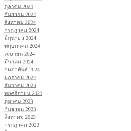
ตุลาคม 2024
กันยายน 2024
สิงหาคม 2024
กรกฎาคม 2024
มิถุนายน 2024
พฤษภาคม 2024
เมษายน 2024
มีนาคม 2024
กุมภาพันธ์ 2024
มกราคม 2024
ธันวาคม 2023
พฤศจิกายน 2023
ตุลาคม 2023
กันยายน 2023
สิงหาคม 2023
กรกฎาคม 2023