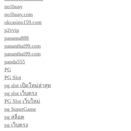
no1huay
no1huay.com
okcasino159.com
p2vvip
panama888
pananthai99.com
pananthai99.com
panda555
PG
PG Slot
pg slot เปิดใหม่ล่าสุด
pg slot เว็บตรง
PG Slot เว็บใหม่
pg SuperGame
pg สล็อต
pg เว็บตรง