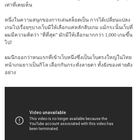
เท่าที่เคยเห็น
หนึ่งในความสนุกของการเล่นสล็อตเป็น การได้เปลี่ยนแปลง
เกมไปเรื่อยๆบางเว็บมีให้เลือกแค่หลักสิบเกม แม้กระนั้นเว็บที่
ผมมีความคิดว่า “ดีที่สุด” มักมีให้เลือกมากกว่า 1,000 เกมขึ้น
ไป!
ผมนึกออกว่าหนแรกที่เข้าเว็บหนึ่งซึ่งเป็นเว็บตรงใหญ่ในไทย
หน้าเกมยาวเป็นกิโล เลือกกันกระทั่งลายตา ทั้งยังของค่ายดัง
อย่าง