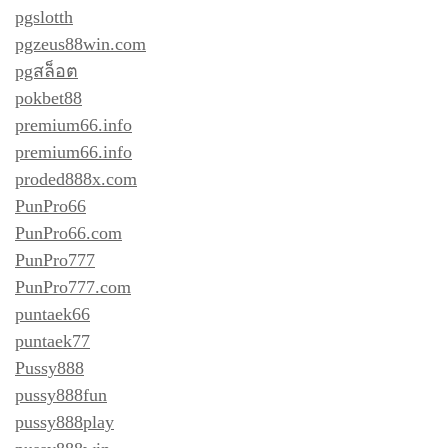
pgslotth
pgzeus88win.com
pgสล็อต
pokbet88
premium66.info
premium66.info
proded888x.com
PunPro66
PunPro66.com
PunPro777
PunPro777.com
puntaek66
puntaek77
Pussy888
pussy888fun
pussy888play