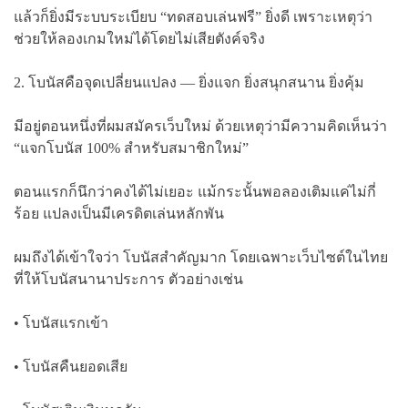
แล้วก็ยิ่งมีระบบระเบียบ “ทดสอบเล่นฟรี” ยิ่งดี เพราะเหตุว่า
ช่วยให้ลองเกมใหม่ได้โดยไม่เสียตังค์จริง
2. โบนัสคือจุดเปลี่ยนแปลง — ยิ่งแจก ยิ่งสนุกสนาน ยิ่งคุ้ม
มีอยู่ตอนหนึ่งที่ผมสมัครเว็บใหม่ ด้วยเหตุว่ามีความคิดเห็นว่า
“แจกโบนัส 100% สำหรับสมาชิกใหม่”
ตอนแรกก็นึกว่าคงได้ไม่เยอะ แม้กระนั้นพอลองเติมแค่ไม่กี่
ร้อย แปลงเป็นมีเครดิตเล่นหลักพัน
ผมถึงได้เข้าใจว่า โบนัสสำคัญมาก โดยเฉพาะเว็บไซต์ในไทย
ที่ให้โบนัสนานาประการ ตัวอย่างเช่น
• โบนัสแรกเข้า
• โบนัสคืนยอดเสีย