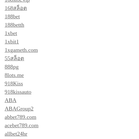
168สล็อต
188bet
188betth
1xbet
1xbit1
1xgameth.com
55สล็อต
888pg
8lots.me
918Kiss
918kissauto
ABA
ABAGroup2
abbet789.com
acebet789.com
allbet24hr