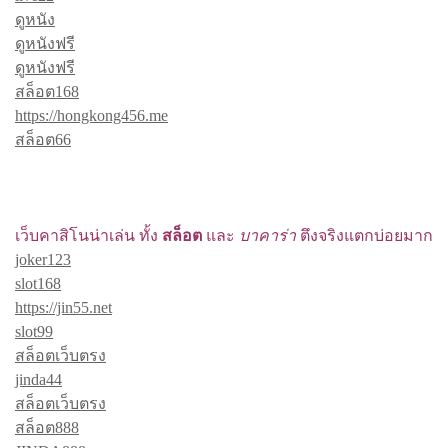
ดูหนัง
ดูหนังฟรี
ดูหนังฟรี
สล็อต168
https://hongkong456.me
สล็อต66
เว็บคาสิโนน่าเล่น ทั้ง
สล็อต
และ
บาคาร่า
ตึงจริงแตกบ่อยมาก
joker123
slot168
https://jin55.net
slot99
สล็อตเว็บตรง
jinda44
สล็อตเว็บตรง
สล็อต888