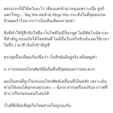
ตอนแรกก็มิได้หวังอะไร เพียงแค่เข้ามาหมุนเพราะเบื่อ จู่ๆก็
แตกใหญ่… Big Win ต่อด้วย Mega Win กระทั่งในที่สุดจบเกม
ด้วยผลกำไรมากกว่าเงินเพิ่มเติมหลายเท่า
สิ่งที่ทำให้รู้สึกจับใจคือ เว็บไซต์ไม่มีล็อกยูส ไม่มีตัดโบนัส และ
ที่สำคัญ ถอนเงินได้โดยทันที ไม่มีอั้นใบเสร็จรับเงิน ผมใช้เวลา
ไม่ถึง 2 นาที เงินก็เข้าบัญชี
ตรงจุดนี้ล่ะที่ผมเริ่มเชื่อว่า เว็บดีๆยังมีอยู่จริง สล็อตยูฟ่า
4. การเล่นบนโทรศัพท์มือถือคือที่สุดของความสะดวก
ผมเป็นคนที่ถูกใจเล่นบนโทรศัพท์เคลื่อนที่เป็นหลัก เพราะมัน
ช่วยให้เล่นได้ทุกหนทุกแห่ง — นั่งรถ ตากเครื่องปรับอากาศที่
ห้าง หรือก่อนนอนก็เล่นได้
เว็บที่ดีเยี่ยมที่สุดในไทยส่วนใหญ่รองรับ