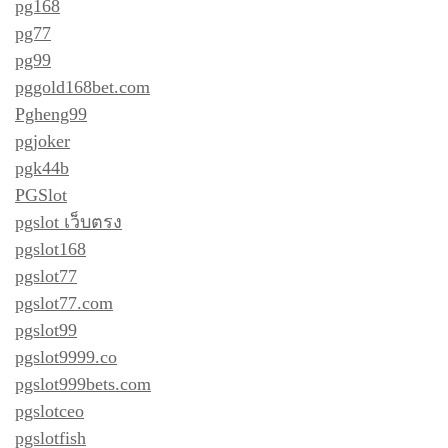
pg168
pg77
pg99
pggold168bet.com
Pgheng99
pgjoker
pgk44b
PGSlot
pgslot เว็บตรง
pgslot168
pgslot77
pgslot77.com
pgslot99
pgslot9999.co
pgslot999bets.com
pgslotceo
pgslotfish