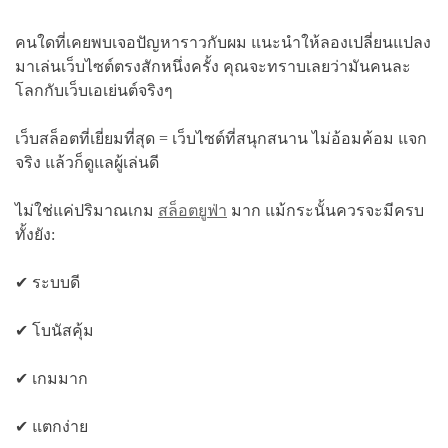
คนใดที่เคยพบเจอปัญหาราวกับผม แนะนำให้ลองเปลี่ยนแปลง
มาเล่นเว็บไซต์ตรงสักหนึ่งครั้ง คุณจะทราบเลยว่ามันคนละ
โลกกับเว็บเอเย่นต์จริงๆ
เว็บสล็อตที่เยี่ยมที่สุด = เว็บไซต์ที่สนุกสนาน ไม่อ้อมค้อม แจก
จริง แล้วก็ดูแลผู้เล่นดี
ไม่ใช่แค่ปริมาณเกม
สล็อตยูฟ่า
มาก แม้กระนั้นควรจะมีครบ
ทั้งยัง:
✔ ระบบดี
✔ โบนัสคุ้ม
✔ เกมมาก
✔ แตกง่าย