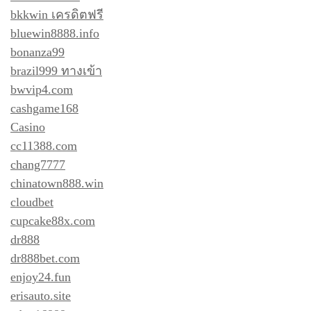
bkkwin เครดิตฟรี
bluewin8888.info
bonanza99
brazil999 ทางเข้า
bwvip4.com
cashgame168
Casino
cc11388.com
chang7777
chinatown888.win
cloudbet
cupcake88x.com
dr888
dr888bet.com
enjoy24.fun
erisauto.site