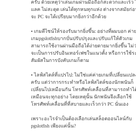
ครับ ด้วยเหตุว่าเล่นเกมผ่านมือถือก็สะดวกและเร็ว 
แลค ไม่สะดุด เล่นได้ทุกหนทุกแห่ง ต่างจากสมัยก่อน
จะ PC จะได้เปรียบมากยิ่งกว่าอีกด้วย
• เกมดีไซน์ให้รองรับมากยิ่งขึ้น: อย่างที่ผมบอก ค่า
เกมpgslotfishบากบั่นปรับปรุงและปรับแก้ให้ตัวเกม
สามารถใช้งานผ่านมือถือได้ง่ายดายมากยิ่งขึ้น ไม่ว
จะเป็นการปรับอินเทอร์เฟซในแนวตั้ง หรือการใช้
สัมผัสในการบังคับเกมก็ตาม
• ไลฟ์สไตล์ที่แปรไป: ไม่ใช่แค่ค่ายเกมที่เปลี่ยนแปล
ครับ แต่ว่าการกระทำหรือไลฟ์สไตล์ของนักพนันก็
เปลี่ยนไปเหมือนกัน โทรศัพท์เคลื่อนที่สามารถทำได
เหมือนจะทุกอย่าง โดยเหตุนั้น นักพนันจึงเลือกใช้
โทรศัพท์เคลื่อนที่ที่สบายและเร็วกว่า PC นั่นเอง
เพราะอะไรจำเป็นต้องเลือกเล่นสล็อตออนไลน์กับ
pgslotfish เพียงแค่นั้น?