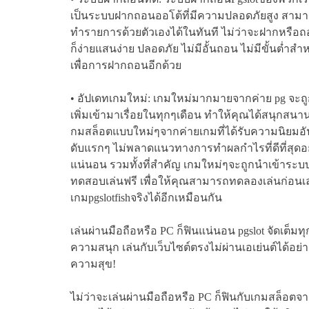
เป็นระบบฝากถอนออโต้ที่มีความปลอดภัยสูง สาม
ทำรายการด้วยตัวเองได้ในทันที ไม่ว่าจะฝากหรือ
ก็ง่ายแสนง่าย ปลอดภัย ไม่มีอั้นถอน ไม่มีขั้นต่ำสำ
เพื่อการฝากถอนอีกด้วย
• อัปเดทเกมใหม่: เกมใหม่มากมายจากค่าย pg จะถ
เพิ่มเข้ามาเรื่อยในทุกๆเดือน ทำให้คุณได้สนุกสนา
กมสล็อตแบบใหม่ๆจากค่ายเกมที่ได้รับความนิยมอั
ดับแรกๆ ไม่พลาดแนวทางการทำผลกำไรที่ดีที่สุดอ
แน่นอน รวมทั้งที่สำคัญ เกมใหม่ๆจะถูกนำเข้าระบ
ทดสอบเล่นฟรี เพื่อให้คุณสามารถทดลองเล่นก่อนเ
เกมpgslotfishจริงได้อีกเหมือนกัน
เล่นผ่านมือถือหรือ PC ก็ฟินแน่นอน pgslot จัดเต็มทุ
ความสนุก เล่นกับเว็บไซต์ตรงไม่ผ่านเอเย่นต์ได้อย่า
ความสุข!
ไม่ว่าจะเล่นผ่านมือถือหรือ PC ก็ฟินกับเกมสล็อตจ