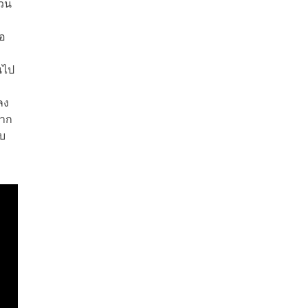
่วน
ือ
นไป
ลง
มาก
อบ