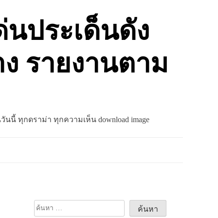
ด่นประเด็นดัง
กลาง รายงานตาม
่นวันนี้ ทุกดราม่า ทุกความเห็น download image
ค้นหา