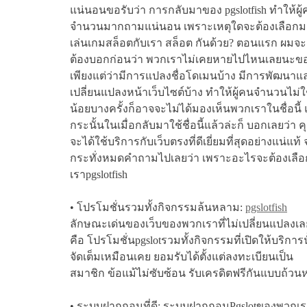
แน่นอนขอรับว่า การกลับมาของ pgslotfish ทำให้ผู
จำนวนมากถามแน่นอน เพราะเหตุใดจะต้องเลือกม
เล่นเกมสล็อตกับเรา สล็อต กันด้วย? ตอนแรก ผมจะ
ต้องบอกก่อนว่า พวกเราไม่เคยหายไปไหนเลยนะขอ
เพียงแต่ว่ามีการแปลงชื่อโดเมนบ้าง มีการพัฒนาแ
เปลี่ยนแปลงหน้าเว็บไซต์บ้าง ทำให้ผู้คนจำนวนไม่ใ
น้อยบางครั้งก็อาจจะไม่ได้มองเห็นพวกเราในชื่อนี้ 
กระนั้นในเมื่อกลับมาใช้ชื่อนี้แล้วล่ะก็ บอกเลยว่า 
จะได้ใช้บริการกับเว็บตรงที่ดีเยี่ยมที่สุดอย่างแน่แท้
กระทั่งหมดคำถามไปเลยว่า เพราะอะไรจะต้องเลือ
เราpgslotfish
• โปรโมชั่นรวมทั้งกิจกรรมล้นหลาม:
pgslotfish
ลักษณะเด่นของเว็บของพวกเราที่ไม่เปลี่ยนแปลงเล
คือ โปรโมชั่นpgslotรวมทั้งกิจกรรมที่เปิดให้บริการน
จัดเต็มเหมือนเคย ยอมรับได้ตั้งแต่ลงทะเบียนเป็น
สมาชิก ข้อแม้ไม่ซับซ้อน รับเครดิตฟรีกันแบบถ้วน
• ระบบฝากถอนที่ดี: ระบบฝากถอนPgslotของพวกเร