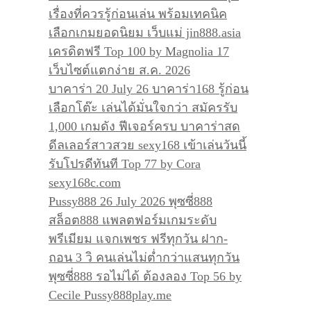
เรื่องที่ควรรู้ก่อนเล่น พร้อมเทคนิค
เลือกเกมยอดนิยม เว็บแม่ jin888.asia
เครดิตฟรี Top 100 by Magnolia 17
เว็บไซต์แตกง่าย ส.ค. 2026
บาคาร่า 20 July 26 บาคาร่า168 รู้ก่อน
เลือกโต๊ะ เล่นได้มั่นใจกว่า สมัครรับ
1,000 เกมดัง ฟีเจอร์ครบ บาคาร่าสด
ดีลเลอร์สาวสวย sexy168 เข้าเล่นวันนี้
รับโปรดีทันที Top 77 by Cora
sexy168c.com
Pussy888 26 July 2026 พุซซี่888
สล็อต888 แพลตฟอร์มเกมระดับ
พรีเมียม แจกเพชร ฟรีทุกวัน ฝาก-
ถอน 3 วิ คนเล่นไม่ต่ำกว่าแสนทุกวัน
พุซซี่888 รอไม่ได้ ต้องลอง Top 56 by
Cecile Pussy888play.me