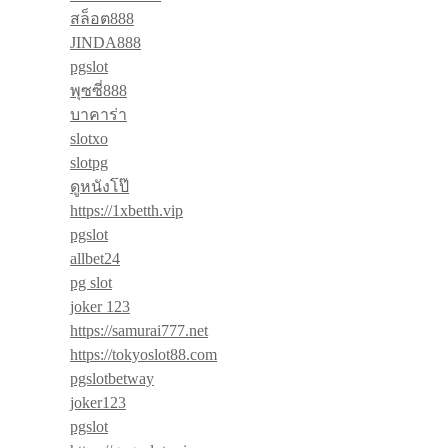
สล็อต888
JINDA888
pgslot
พุซซี่888
บาคาร่า
slotxo
slotpg
ดูหนังโป๊
https://1xbetth.vip
pgslot
allbet24
pg slot
joker 123
https://samurai777.net
https://tokyoslot88.com
pgslotbetway
joker123
pgslot