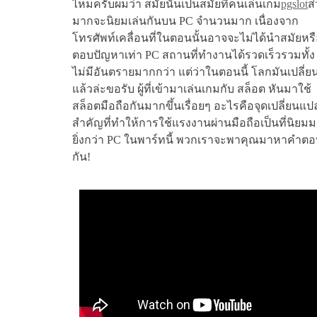
ไหมครับผมว่า สมัยนั้นเป็นสมัยที่คนเล่นเกม
pgslot
ส
มากจะนิยมเล่นกันบน PC จำนวนมาก เนื่องจาก
โทรศัพท์เคลื่อนที่ในตอนนั้นอาจจะไม่ได้นำสมัยหร
ตอบปัญหาเท่า PC สถานที่ทำงานได้รวดเร็วรวมทั้ง
ไม่มีอันตรายมากกว่า แต่ว่าในตอนนี้ โลกมันเปลี่ย
แล้วล่ะขอรับ ผู้ที่เข้ามาเล่นเกมกับ สล็อต หันมาใช้
สล็อตมือถือกันมากขึ้นเรื่อยๆ อะไรคือจุดเปลี่ยนแป
สำคัญที่ทำให้การใช้แรงงานผ่านมือถือเป็นที่นิยม
ยิ่งกว่า PC ในพาร์ทนี้ พวกเราจะพาคุณมาหาคำต
กัน!