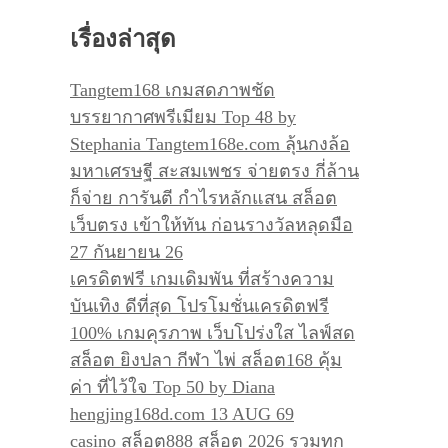
สำหรับ:
เรื่องล่าสุด
Tangtem168 เกมสดภาพชัด
บรรยากาศพรีเมียม Top 48 by
Stephania Tangtem168e.com ลุ้นกงล้อ
มหาเศรษฐี สะสมเพชร จ่ายตรง กี่ล้าน
ก็จ่าย การันตี กำไรหลักแสน สล็อต
เว็บตรง เข้าให้ทัน ก่อนรางวัลหลุดมือ
27 กันยายน 26
เครดิตฟรี เกมเดิมพัน ที่สร้างความ
บันเทิง ดีที่สุด โปรโมชั่นเครดิตฟรี
100% เกมคุรภาพ เว็บโปร่งใส ไลฟ์สด
สล็อต ยิงปลา กีฬา ไพ่ สล็อต168 คุ้ม
ค่า ที่ไว้ใจ Top 50 by Diana
hengjing168d.com 13 AUG 69
casino สล็อต888 สล็อต 2026 รวมทุก