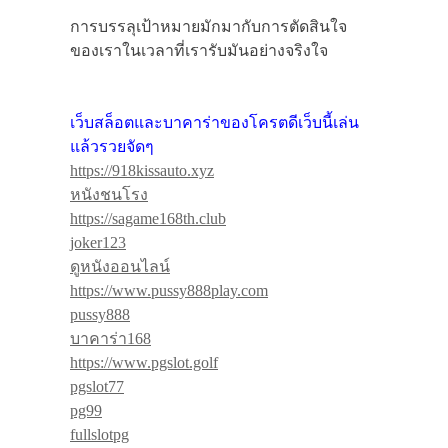
การบรรลุเป้าหมายมักมากับการตัดสินใจ
ของเราในเวลาที่เรารับมันอย่างจริงใจ
เว็บสล็อตและบาคาร่าของโครตดีเว็บนี้เล่น
แล้วรวยจัดๆ
https://918kissauto.xyz
หนังชนโรง
https://sagame168th.club
joker123
ดูหนังออนไลน์
https://www.pussy888play.com
pussy888
บาคาร่า168
https://www.pgslot.golf
pgslot77
pg99
fullslotpg