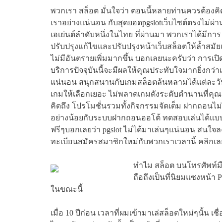
พวกเรา สล็อต มั่นใจว่า ตอนนี้หลายท่านควรต้องคิ
เราอย่างแน่นอน กับสุดยอดpgslotเว็บไซต์ตรงไม่ผ่า
เอเย่นต์ลำดับหนึ่งในไทย ที่ผ่านมา พวกเราได้มีการ
ปรับปรุงแก้ไขและปรับปรุงหน้าเว็บสล็อตให้ล้ำสมั
ไม่มีอันตรายเพิ่มมากขึ้น บอกเลยนะครับว่า การเปิ
บริการปัจจุบันนี้จะมีผลให้คุณประทับใจมากยิ่งกว่าเ
แน่นอน สนุกสนานกับเกมสล็อตล้นหลามได้แต่ละวัน
เกมให้เลือกเยอะ ไม่พลาดเกมดังระดับตำนานที่คุณ
คิดถึง โปรโมชั่นรวมทั้งกิจกรรมจัดเต็ม ฝากถอนไม่
อย่างน้อยกับระบบฝากถอนออโต้ ทดสอบเล่นได้แบ
ฟรีๆบอกเลยว่า pgslot ไม่ได้มาเล่นๆแน่นอน สนใจล
ทะเบียนสมัครสมาชิกใหม่กับพวกเราเวลานี้ คลิกเล
ทำไม สล็อต บนโทรศัพท์ม
ถือถึงเป็นที่นิยมแซงหน้า 
ในขณะนี้
เมื่อ 10 ปีก่อน เวลาที่ผมเข้ามาเล่สล็อตใหม่ๆนั้น เชื่