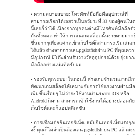
• ความสบายสบาย: โทรศัพท์มือถือคืออุปกรณ์ที่
สามารถเรียกได้เลยว่าเป็นอวัยวะที่ 33 ของผู้คนใน
นี้เลยก็ว่าได้ เนื่องจากทุกคนต่างมีโทรศัพท์มือถือร่
กันทั้งหมด ทำให้การเล่นเกมสล็อตนั้นง่ายดายมากยิ
ขึ้นมากๆเพียงแค่กดเข้าเว็บไซต์ก็สามารถเริ่มเล่นเ
ได้แล้ว ต่างจากการเล่นpgslotfishผ่าน PC ที่คุณคว
มีอุปกรณ์ มีโต๊ะสำหรับวางวัสดุอุปกรณ์ด้วย ยุ่งยาก
มือถืออย่างแน่แท้ครับผม
• รองรับทุกระบบ: ในตอนนี้ ค่ายเกมจำนวนมากมีก
พัฒนาเกมสล็อตให้เหมาะกับการใช้แรงงานผ่านมือ
เพิ่มขึ้นเรื่อยๆ ไม่ว่าจะใช้งานผ่านระบบ iOS หรือ
Android ก็ตาม สามารถเข้าใช้งานได้อย่างปลอดภัย ท
เว็บไซต์และก็แอปพลิเคชัน
• การเชื่อมต่ออินเทอร์เน็ต: สมัยอินเทอร์เน็ตแรงๆอ
งงี้ คุณก็ไม่จำเป็นต้องเล่น pgslotfish บน PC แล้วล่ะ