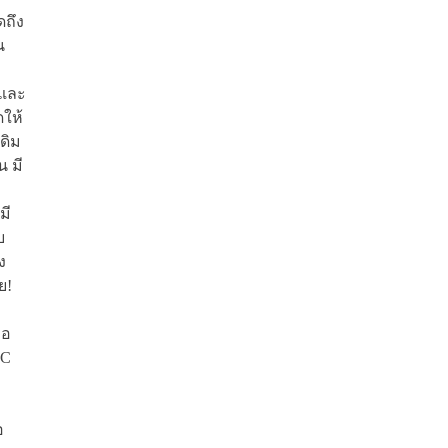
ดถึง
น
ยและ
ดให้
ดิม
 มี
มี
บ
ง
ย!
ือ
PC
อ