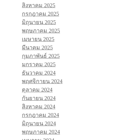
สิงหาคม 2025
กรกฎาคม 2025
มิถุนายน 2025
พฤษภาคม 2025
เมษายน 2025
มีนาคม 2025
กุมภาพันธ์ 2025
มกราคม 2025
ธันวาคม 2024
พฤศจิกายน 2024
ตุลาคม 2024
กันยายน 2024
สิงหาคม 2024
กรกฎาคม 2024
มิถุนายน 2024
พฤษภาคม 2024