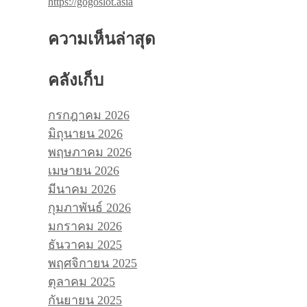
https://gogoslot.asia
ความเห็นล่าสุด
คลังเก็บ
กรกฎาคม 2026
มิถุนายน 2026
พฤษภาคม 2026
เมษายน 2026
มีนาคม 2026
กุมภาพันธ์ 2026
มกราคม 2026
ธันวาคม 2025
พฤศจิกายน 2025
ตุลาคม 2025
กันยายน 2025