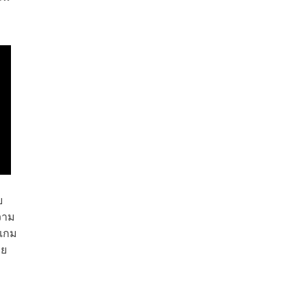
ย
วาม
งเกม
าย