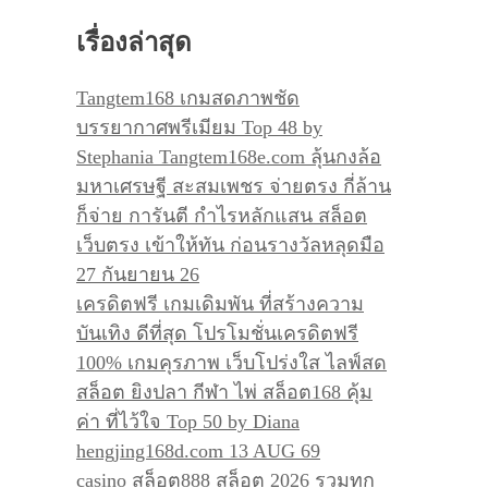
สำหรับ:
เรื่องล่าสุด
Tangtem168 เกมสดภาพชัด
บรรยากาศพรีเมียม Top 48 by
Stephania Tangtem168e.com ลุ้นกงล้อ
มหาเศรษฐี สะสมเพชร จ่ายตรง กี่ล้าน
ก็จ่าย การันตี กำไรหลักแสน สล็อต
เว็บตรง เข้าให้ทัน ก่อนรางวัลหลุดมือ
27 กันยายน 26
เครดิตฟรี เกมเดิมพัน ที่สร้างความ
บันเทิง ดีที่สุด โปรโมชั่นเครดิตฟรี
100% เกมคุรภาพ เว็บโปร่งใส ไลฟ์สด
สล็อต ยิงปลา กีฬา ไพ่ สล็อต168 คุ้ม
ค่า ที่ไว้ใจ Top 50 by Diana
hengjing168d.com 13 AUG 69
casino สล็อต888 สล็อต 2026 รวมทุก