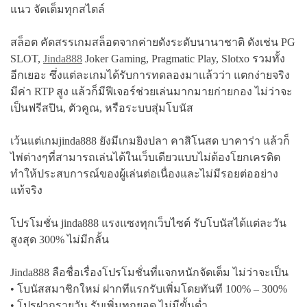
แนว จัดเต็มทุกสไตล์
สล็อต คัดสรรเกมสล็อตจากค่ายดังระดับนานาชาติ ดังเช่น PG
SLOT,
Jinda888
Joker Gaming, Pragmatic Play, Slotxo รวมทั้ง
อีกเยอะ ซึ่งแต่ละเกมได้รับการทดลองมาแล้วว่า แตกง่ายจริง
มีค่า RTP สูง แล้วก็มีฟีเจอร์ช่วยเล่นมากมายก่ายกอง ไม่ว่าจะ
เป็นฟรีสปิน, ตัวคูณ, หรือระบบสุ่มโบนัส
เว้นแต่เกมjinda888 ยังมีเกมยิงปลา คาสิโนสด บาคาร่า แล้วก็
ไพ่ต่างๆที่สามารถเล่นได้ในเว็บเดียวแบบไม่ต้องโยกเครดิต
ทำให้ประสบการณ์ของผู้เล่นต่อเนื่องและไม่มีรอยต่ออย่าง
แท้จริง
โปรโมชั่น jinda888 แรงแซงทุกเว็บไซต์ รับโบนัสได้แต่ละวัน
สูงสุด 300% ไม่มีกลั้น
Jinda888 ลือชื่อเรื่องโปรโมชั่นที่แจกหนักจัดเต็ม ไม่ว่าจะเป็น
• โบนัสสมาชิกใหม่ ฝากทีแรกรับเพิ่มโดยทันที 100% – 300%
• โปรฝากรายวัน รับเพิ่มทุกยอด ไม่มีขั้นต่ำ