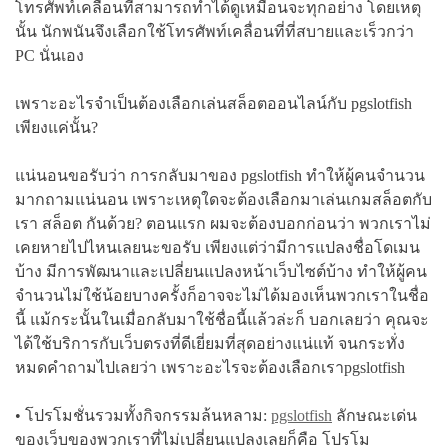
โทรศัพท์เคลื่อนที่สามารถทำได้ดูเหมือนจะทุกอย่าง โดยเหตุ
นั้น นักพนันจึงเลือกใช้โทรศัพท์เคลื่อนที่ที่สบายและเร็วกว่า
PC นั่นเอง
เพราะอะไรจำเป็นต้องเลือกเล่นสล็อตออนไลน์กับ pgslotfish
เพียงแค่นั้น?
แน่นอนขอรับว่า การกลับมาของ pgslotfish ทำให้ผู้คนจำนวน
มากถามแน่นอน เพราะเหตุใดจะต้องเลือกมาเล่นเกมสล็อตกับ
เรา สล็อต กันด้วย? ตอนแรก ผมจะต้องบอกก่อนว่า พวกเราไม่
เคยหายไปไหนเลยนะขอรับ เพียงแต่ว่ามีการแปลงชื่อโดเมน
บ้าง มีการพัฒนาและเปลี่ยนแปลงหน้าเว็บไซต์บ้าง ทำให้ผู้คน
จำนวนไม่ใช้น้อยบางครั้งก็อาจจะไม่ได้มองเห็นพวกเราในชื่อ
นี้ แม้กระนั้นในเมื่อกลับมาใช้ชื่อนี้แล้วล่ะก็ บอกเลยว่า คุณจะ
ได้ใช้บริการกับเว็บตรงที่ดีเยี่ยมที่สุดอย่างแน่แท้ จนกระทั่ง
หมดคำถามไปเลยว่า เพราะอะไรจะต้องเลือกเราpgslotfish
• โปรโมชั่นรวมทั้งกิจกรรมล้นหลาม:
pgslotfish
ลักษณะเด่น
ของเว็บของพวกเราที่ไม่เปลี่ยนแปลงเลยก็คือ โปรโม