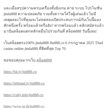
และเมื่อสรุปความครบเครื่องทั้งยังเกม ค่าย ระบบ โปรโมชั่น
jinda888 ความปลอดภัย รวมทั้งความใส่ใจผู้เล่นแล้ว ไม่มี
เหตุผลอะไรที่คุณจะไม่ทดลองเปิดประสบการณ์กับเว็บนี้มอง
สักหนึ่งครั้ง พร้อมแล้วหรือยัง? หากพร้อมแล้ว คลิกสมัครแล้ว
มาปั่นสล็อตแตกหลักหมื่นไปร่วมกันที่ สล็อต888 วันนี้เลย!
เว็บสล็อตตรง100% jinda888 Jin888.co 6 กรกฎาคม 2025 Thad
casino online jinda888 ที่ฮิตที่สุด Top 70
ขอขอบคุณมากเว็บ
สล็อต888
https://bit.ly/jin888-co
https://rebrand.ly/jin888-co
https://cutly.info/jin888-co
https://wow.in.th/jin888-co