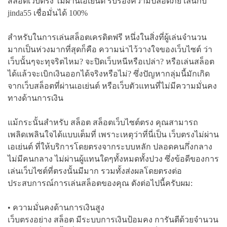
สล็อตเว็บตรง ไม่ผ่านเอเย่นต์ รับรองความปลอดภัย เล่นกับ
jinda55 เชื่อมั่นได้ 100%
สำหรับในการเล่นสล็อตเครดิตฟรี หนึ่งในสิ่งที่ผู้เล่นจำนวน
มากเป็นห่วงมากที่สุดก็คือ ความน่าไว้วางใจของเว็บไซต์ ว่า
เว็บนั้นๆจะทุจริตไหม? จะปิดเว็บหนีหรือเปล่า? หรือเล่นสล็อต
ได้แล้วจะเบิกเงินออกได้จริงหรือไม่? ซึ่งปัญหากลุ่มนี้มักเกิด
จากเว็บสล็อตที่ผ่านเอเย่นต์ หรือเว็บตัวแทนที่ไม่มีความมั่นคง
ทางด้านการเงิน
แม้กระนั้นสำหรับ สล็อต สล็อตเว็บไซต์ตรง คุณสามารถ
เพลิดเพลินใจได้แบบเต็มที่ เพราะเหตุว่าที่นี่เป็น เว็บตรงไม่ผ่าน
เอเย่นต์ ที่ให้บริการโดยตรงจากระบบหลัก ปลอดคนกึ่งกลาง
ไม่มีคนกลาง ไม่ผ่านผู้แทนใดๆทั้งหมดทั้งปวง ซึ่งข้อดีของการ
เล่นเว็บไซต์ที่ตรงนั้นมีมาก รวมทั้งส่งผลโดยตรงต่อ
ประสบการณ์การเล่นสล็อตของคุณ ดังต่อไปนี้ครับผม:
• ความมั่นคงด้านการเงินสูง
เว็บตรงอย่าง สล็อต มีระบบการเงินป้อมคง การันตีด้วยจำนวน