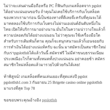
ไม่ว่าจะเล่นผ่านมือถือหรือ PC ก็ฟินกับเกมสล็อตจาก pgslot
ได้อย่างแน่นอนขอรับ ถ้าคุณไม่เคยใช้บริการกับเว็บสล็อต
ของพวกเรามาก่อน นี่เป็นช่องทางที่ดีเลยจ๊ะครับที่คุณจะได้
มาทดลองใช้บริการกับเว็บตรงไม่ผ่านเอเย่นต์อันดับหนึ่งใน
ไทย เปิดให้บริการมาอย่างนาน มั่นใจในความน่าวางใจแล้วก็
ความปลอดภัยได้อย่างแน่นอน ไม่ว่าคุณจะใช้เครื่องมือใด
สำหรับการเดิมพันก็ตาม คุณก็จะสนุกสนานแล้วก็เอนจอยกับ
การทำเงินได้อย่างแน่แท้ครับ ฉะนั้น มาสมัครเป็นสมาชิกใหม่
กับเราpgslotfishได้แล้ววันนี้ สมัครฟรี ไม่มีค่าขนบธรรมเนียม
ประเพณีอะไรก็ตามทั้งหมดทั้งปวงแน่นอน อย่าคอยช้า สมัคร
สมาชิกใหม่สล็อตแล้วมารวยไปด้วยกันได้เลย!
ท้าพิสูจน์! เกมสล็อตที่คนเล่นเยอะที่สุดแห่งปี pgslot
pgslotfish1.com 3 กันยายน 25 Brigette casino online pgslotfish
มาแรงที่สุด Top 78
ขอขอบพระคุณอ้างอิง
pgslotfish