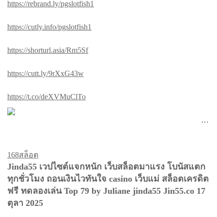
https://rebrand.ly/pgslotfish1
https://cutly.info/pgslotfish1
https://shorturl.asia/Rm5Sf
https://cutt.ly/9rXxG43w
https://t.co/deXVMuClTo
…
168สล็อต
Jinda55 เวปไซต์แจกหนัก เว็บสล็อตมาแรง โบนัสแตก
ทุกชั่วโมง ถอนเงินไวทันใจ casino เว็บแม่ สล็อตเครดิต
ฟรี ทดลองเล่น Top 79 by Juliane jinda55 Jin55.co 17
ตุลา 2025