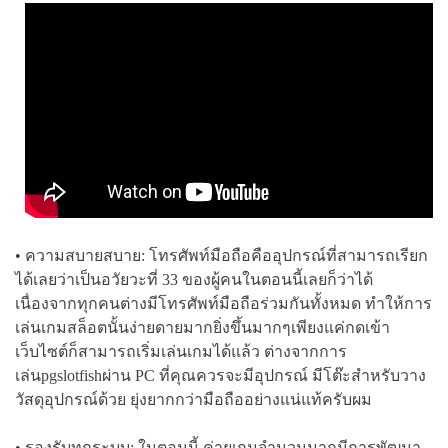
• ความสบายสบาย: โทรศัพท์มือถือคืออุปกรณ์ที่สามารถเรียก
ได้เลยว่าเป็นอวัยวะที่ 33 ของผู้คนในตอนนี้เลยก็ว่าได้
เนื่องจากทุกคนต่างมีโทรศัพท์มือถือร่วมกันทั้งหมด ทำให้การ
เล่นเกมสล็อตนั้นง่ายดายมากยิ่งขึ้นมากๆเพียงแค่กดเข้า
เว็บไซต์ก็สามารถเริ่มเล่นเกมได้แล้ว ต่างจากการ
เล่นpgslotfishผ่าน PC ที่คุณควรจะมีอุปกรณ์ มีโต๊ะสำหรับวาง
วัสดุอุปกรณ์ด้วย ยุ่งยากกว่ามือถืออย่างแน่แท้ครับผม
• รองรับทุกระบบ: ในตอนนี้ ค่ายเกมจำนวนมากมีการพัฒนา