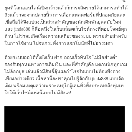
น
ยุคที่โลกออนไลน์เปิดกว้างแล้วก็การผลิตรายได้สามารถทำได้
ถึงแม้ว่าจะจากปลายนิ้ว การเลือกแพลตฟอร์มที่ปลอดภัยและ
เชื่อถือได้จึงแปลงเป็นส่วนสำคัญของนักเดิมพันยุคสมัยใหม่
และ
jinda888
ก็คือหนึ่งในเว็บสล็อตเว็บไซต์ตรงที่ตอบโจทย์ทุก
ด้าน ไม่ว่าจะเกิดเรื่องความเสถียรของระบบ ความง่ายสำหรับ
ในการใช้งาน ไปจนกระทั่งการแจกโบนัสที่ไม่ธรรมดา
ด้วยระบบออโต้ทั้งยังเว็บ ฝาก-ถอนเร็วทันใจ ไม่มีอย่างต่ำ
รองรับทุกหนทางการเติมเงิน และที่สำคัญคือ แตกหนักทุกเกม
ไม่ล็อกยูส เล่นแล้วมีสิทธิ์ลุ้นผลกำไรจริงแบบไม่ต้องพึ่งดวง
เพียงอย่างเดียว เนื้อหานี้จะพาคุณไปรู้จักกับ jinda888 แบบจัด
เต็ม พร้อมเหตุผลว่าเพราะเหตุใดผู้เล่นทั่วทั้งประเทศถึงทุ่มเท
ใจให้เว็บไซต์แห่งนี้แบบไม่มีลังเล!