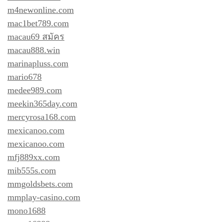
m4newonline.com
mac1bet789.com
macau69 สมัคร
macau888.win
marinapluss.com
mario678
medee989.com
meekin365day.com
mercyrosa168.com
mexicanoo.com
mexicanoo.com
mfj889xx.com
mib555s.com
mmgoldsbets.com
mmplay-casino.com
mono1688