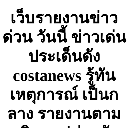
Skip
to
เว็บรายงานข่าว
content
ด่วน วันนี้ ข่าวเด่น
ประเด็นดัง
costanews รู้ทัน
เหตุการณ์ เป็นก
ลาง รายงานตาม