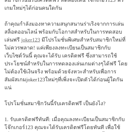
เกมใหม่ๆได้ก่อนคนใดกัน
ถ้าคุณกำลังมองหาความสนุกสนานร่าเริงจากการเล่น
สล็อตออนไลน์ พร้อมกับโอกาสสำหรับในการทดสอบ
เล่นฟรี
joker123
มีโปรโมชั่นพิเศษสำหรับสมาชิกใหม่ที่
ไม่ควรพลาด! แค่เพียงลงทะเบียนเป็นสมาชิกกับ
เว็บไซต์วันนี้ คุณจะได้รับ เครดิตฟรี ซึ่งสามารถใช้
ประโยชน์สำหรับในการทดลองเล่นเกมต่างๆได้ฟรี โดย
ไม่ต้องใช้เงินจริง พร้อมด้วยจังหวะสำหรับเพื่อการ
สัมผัสเกมjoker123ใหม่ๆที่เพิ่งจะเปิดตัวได้ก่อนผู้ใดกัน
แน่
โปรโมชั่นสมาชิกวันนี้รับเครดิตฟรี เป็นยังไง?
1. รับเครดิตฟรีทันที: เมื่อคุณลงทะเบียนเป็นสมาชิกกับ
โจ๊กเกอร์123 คุณจะได้รับเครดิตฟรีโดยทันที เพื่อใช้