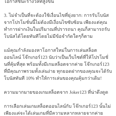
โอกาสชนะรางวัลที่สูงขึ้น
3. ไม่จำเป็นที่จะต้องใช้เงื่อนไขที่ยุ่งยาก: การรับโบนัส
จากโปรโมชั่นนี้ไม่ต้องมีเงื่อนไขซับซ้อน เพียงแต่คุณ
ทำการฝากเงินในปริมาณที่ปรารถนา คุณก็สามารถรับ
โบนัสได้โดยทันทีโดยไม่มีข้อจำกัดใดๆก็ตาม
แม้คุณกำลังมองหาโอกาสใหม่ในการเล่นสล็อต
ออนไลน์ โจ๊กเกอร์123 นับว่าเป็นเว็บไซต์ที่ให้โปรโมชั่
นที่คุ้มที่สุด พร้อมทั้งมีเกมสล็อตจากค่าย โจ๊กเกอร์123
ที่มีคุณภาพรวมทั้งเล่นง่าย ทุกยอดฝากของคุณจะได้รับ
โบนัสทันที 10% ทำให้การเล่นของคุณคุ้มกว่าเดิม!
ความมากมายของเกมสล็อตจาก Joker123 ที่น่าดึงดูด
การเลือกเล่นเกมสล็อตออนไลน์กับ โจ๊กเกอร์123 นั้นไม่
เพียงแค่จะได้เล่นเกมที่มีความหลากหลายจากค่าย