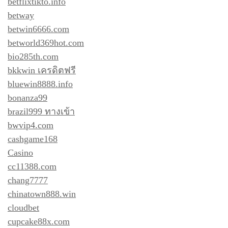
betflixtikto.info
betway
betwin6666.com
betworld369hot.com
bio285th.com
bkkwin เครดิตฟรี
bluewin8888.info
bonanza99
brazil999 ทางเข้า
bwvip4.com
cashgame168
Casino
cc11388.com
chang7777
chinatown888.win
cloudbet
cupcake88x.com