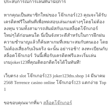
ประสบการณ์การเล่นที่นานัปการ
หากคุณเป็นสมาชิกใหม่ของ โจ๊กเกอร์123 คุณจะได้รับ
เครดิตฟรีในทันทีเพื่อทดสอบเล่นเกมต่างๆโดยไม่ต้อง
ลงทุน รวมทั้งสามารถสัมผัสกับเกมสล็อตโจ๊กเกอร์
ใหม่ๆได้ก่อนคนใด นี่เป็นจังหวะดีสำหรับในการฝึกฝน
ความชำนาญแล้วก็ค้นหาเกมที่เหมาะสมกับตนเอง โดย
ไม่ต้องเสี่ยงกับเงินจริง ฉะนั้น อย่ารอช้า! ลงทะเบียนกับ
สล็อตโจ๊กเกอร์ วันนี้เพื่อรับเครดิตฟรีและเริ่มเล่น
เกมjoker123ที่คุณติดอกติดใจได้ในทันที!
เว็บตรง slot โจ๊กเกอร์123 joker123ths.shop 14 มีนาคม
2568 Terrence casino online โจ๊กเกอร์123 แตกง่าย Top
1
ขอขอบคุณมากที่มา
สล็อตโจ๊กเกอร์