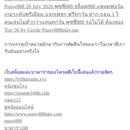
Pussy888 26 July 2026 พุซซี่888 สล็อต888 แพลตฟอร์ม
เกมระดับพรีเมียม แจกเพชร ฟรีทุกวัน ฝาก-ถอน 3 วิ
คนเล่นไม่ต่ำกว่าแสนทุกวัน พุซซี่888 รอไม่ได้ ต้องลอง
Top 56 by Cecile Pussy888play.me
การบรรลุเป้าหมายมักมากับการตัดสินใจของเราในเวลาที่เรา
รับมันอย่างจริงใจ
เว็บสล็อตและบาคาร่าของโครตดีเว็บนี้เล่นแล้วรวยจัดๆ
https://918kissauto.xyz
หนังชนโรง
https://sagame168th.club
joker123
ดูหนังออนไลน์
https://www.pussy888play.com
pussy888
บาคาร่า168