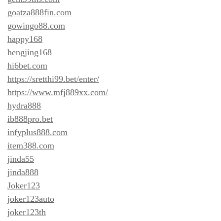
goatza888fin.com
gowingo88.com
happy168
hengjing168
hi6bet.com
https://sretthi99.bet/enter/
https://www.mfj889xx.com/
hydra888
ib888pro.bet
infyplus888.com
item388.com
jinda55
jinda888
Joker123
joker123auto
joker123th