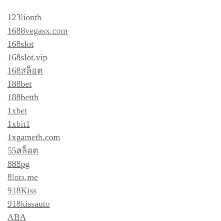
123lionth
1688vegasx.com
168slot
168slot.vip
168สล็อต
188bet
188betth
1xbet
1xbit1
1xgameth.com
55สล็อต
888pg
8lots.me
918Kiss
918kissauto
ABA