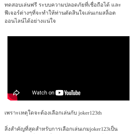
ทดสอบเล่นฟรี ระบบความปลอดภัยที่เชื่อถือได้ และ
ฟีเจอร์ต่างๆที่จะทำให้ท่านตัดสินใจเล่นเกมสล็อต
ออนไลน์ได้อย่างแน่ใจ
เพราะเหตุใดจะต้องเลือกเล่นกับ joker123th
สิ่งสำคัญที่สุดสำหรับการเลือกเล่นเกมjoker123เป็น