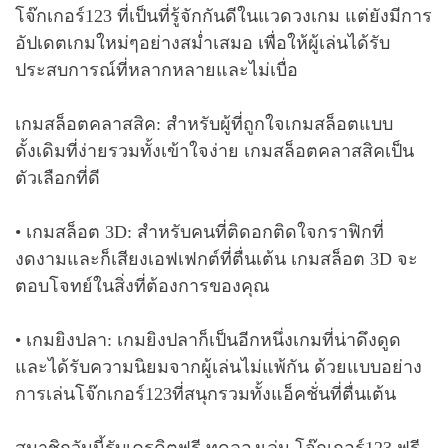
โจ๊กเกอร์123 ที่เป็นที่รู้จักกันดีในแวดวงเกม แต่ยังมีการ
อัปเดตเกมใหม่ๆอย่างสม่ำเสมอ เพื่อให้ผู้เล่นได้รับ
ประสบการณ์ที่หลากหลายและไม่เบื่อ
เกมสล็อตคลาสสิค: สำหรับผู้ที่ถูกใจเกมสล็อตแบบ
ดั้งเดิมที่ง่ายรวมทั้งเข้าใจง่าย เกมสล็อตคลาสสิคเป็น
ตัวเลือกที่ดี
• เกมสล็อต 3D: สำหรับคนที่ติดอกติดใจกราฟิกที่
งดงามและก็เสียงเอฟเฟกต์ที่ตื่นเต้น เกมสล็อต 3D จะ
ตอบโจทย์ในสิ่งที่ต้องการของคุณ
• เกมยิงปลา: เกมยิงปลาก็เป็นอีกหนึ่งเกมที่น่าดึงดูด
และได้รับความนิยมจากผู้เล่นไม่แพ้กัน ด้วยแบบอย่าง
การเล่นโจ๊กเกอร์123ที่สนุกรวมทั้งแอ็คชั่นที่ตื่นเต้น
สมาชิกวันนี้รับเครดิตฟรี ทดลองเล่น โจ๊กเกอร์123 ฟรี