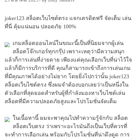
joker123 สล็อตเว็บไซต์ตรง แจกเครดิตฟรี จัดเต็ม เล่น
ที่นี่ คุ้มแน่นอน ปลอดภัย 100%
เกมสล็อตออนไลน์ในขณะนี้เป็นที่นิยมจากผู้เล่น
สล็อตโจ๊กเกอร์ทุกกรุ๊ป เพราะเหตุว่ามีความสนุก
แล้วก็การเล่นที่ง่ายดาย เพียงแค่คุณเลือกเว็บที่น่าไว้ใจ
แล้วก็มีการบริการที่ดี คุณก็สามารถเข้าถึงการเล่นเกม
ที่มีคุณภาพได้อย่างไม่ยาก โดยยิ่งไปกว่านั้น joker123
สล็อตเว็บไซต์ตรง ซึ่งผมจำต้องบอกเลยว่าเป็นหนึ่งใน
ตัวเลือกที่สุดยอดสำหรับผู้ที่กำลังมองหาเว็บไซต์เล่น
สล็อตที่มีความปลอดภัยสูงและโปรโมชั่นจัดเต็ม
ในเนื้อหานี้ ผมจะพาคุณไปทำความรู้จักกับ สล็อต
สล็อตเว็บตรง ว่าเพราะอะไรมันถึงเป็นเว็บที่ควรที่
จะทำการเลือกเล่น พร้อมกับโปรโมชั่นที่น่าดึงดูด การ