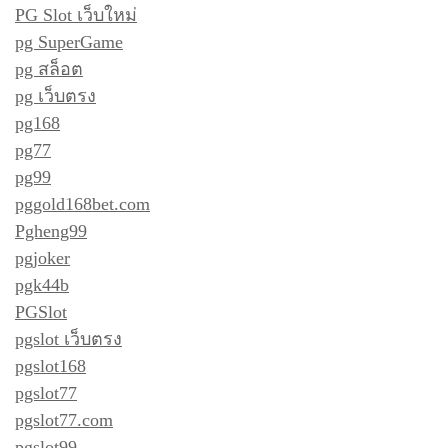
PG Slot เว็บใหม่
pg SuperGame
pg สล็อต
pg เว็บตรง
pg168
pg77
pg99
pggold168bet.com
Pgheng99
pgjoker
pgk44b
PGSlot
pgslot เว็บตรง
pgslot168
pgslot77
pgslot77.com
pgslot99