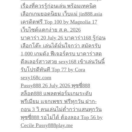
เรื่องที่ควรรู้ก่อนเล่น พร้อมเทคนิค
เลือกเกมยอดนิยม เว็บแม่ jin888.asia
เครดิตฟรี Top 100 by Magnolia 17
เว็บไซต์แตกง่าย ส.ค. 2026
บาคาร่า 20 July 26 บาคาร่า168 รู้ก่อน
เลือกโต๊ะ เล่นได้มั่นใจกว่า สมัครรับ
1,000 เกมดัง ฟีเจอร์ครบ บาคาร่าสด
ดีลเลอร์สาวสวย sexy168 เข้าเล่นวันนี้
รับโปรดีทันที Top 77 by Cora
sexy168c.com
Pussy888 26 July 2026 พุซซี่888
สล็อต888 แพลตฟอร์มเกมระดับ
พรีเมียม แจกเพชร ฟรีทุกวัน ฝาก-
ถอน 3 วิ คนเล่นไม่ต่ำกว่าแสนทุกวัน
พุซซี่888 รอไม่ได้ ต้องลอง Top 56 by
Cecile Pussy888play.me