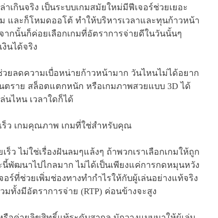
กเล่าเกินจริง เป็นระบบเกมสมัยใหม่มีฟีเจอร์ช่วยเยอะ
สะสม และก็โหมดออโต้ ทำให้บริหารเวลาและทุนก้าวหน้า
นั้นก็ค่อยเลือกเกมที่อัตราการจ่ายดีในวันนั้นๆ
งินได้จริง
งช่วยลดความเบื่อหน่ายก้าวหน้ามาก วันไหนไม่ได้อยาก
ยงอันตราย สล็อตแตกหนัก หรือเกมภาพสวยแบบ 3D ได้
ะเล่นไหน เวลาใดก็ได้
ยเร็ว เกมคุณภาพ เกมที่ใช่สำหรับคุณ
เร็ว ไม่ใช่เรื่องฝันลมๆแล้งๆ ถ้าพวกเราเลือกเกมให้ถูก
นี้พัฒนาไปไกลมาก ไม่ได้เป็นเพียงแค่การกดหมุนหวัง
ร์ที่ช่วยเพิ่มช่องทางทำกำไรให้กับผู้เล่นอย่างแท้จริง
รวมทั้งมีอัตราการจ่าย (RTP) ค่อนข้างจะสูง
ือค่ายลิขสิทธิ์แท้ระดับสากล มักวางแบบมาให้ผู้เล่น