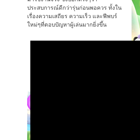
ประสบการณ์ดีกว่ารุ่นก่อนพอควร ทั้งใน
เรื่องความเสถียร ความเร็ว และฟีพบร์
ใหม่ๆที่ตอบปัญหาผู้เล่นมากยิ่งขึ้น