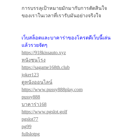
การบรรลุเป้าหมายมักมากับการตัดสินใจ
ของเราในเวลาที่เรารับมันอย่างจริงใจ
เว็บสล็อตและบาคาร่าของโครตดีเว็บนี้เล่น
แล้วรวยจัดๆ
https://918kissauto.xyz
หนังชนโรง
https://sagame168th.club
joker123
ดูหนังออนไลน์
https://www.pussy888play.com
pussy888
บาคาร่า168
https://www.pgslot.golf
pgslot77
pg99
fullslotpg