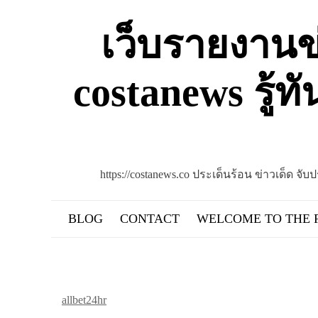
Skip
to
เว็บรายงานข่
content
costanews รู้
https://costanews.co ประเด็นร้อน ข่าวเด็ด จั
BLOG
CONTACT
WELCOME TO THE 
allbet24hr