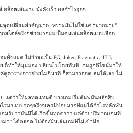
 สล็อตเล่นง่าย มั่งคั่งเร็ว ผลกำไรจุกๆ
เป็นจุดเปลี่ยนสำคัญมาก เพราะมันไม่ใช่แค่ “มากมาย”
ล่นทุกสไตล์จริงๆช่วงแรกผมเป็นคนเล่นสล็อตแบบเลือก
จะทั้งหมด ไม่ว่าจะเป็น PG, Joker, Pragmatic, JILI,
 ก็ทำให้มุมมองเปลี่ยนไปโดยทันที เกมถูกดีไซน์มาให้
บ แค่ดูตารางการจ่ายไม่กี่นาที ก็สามารถกดเล่นได้เลย ไม่
อย แต่ว่าให้ผลทดแทนดี บางเกมเริ่มต้นพนันหลักสิบ
วกำไรมาแบบจุกๆจริงๆเคยมีบ่อยมากที่ผมได้กำไรหลักพัน
ยอมรับว่ามันมิได้เกิดขึ้นทุกคราว แต่ด้วยปริมาณเกมที่
า” ได้ตลอด ไม่ต้องฝืนเล่นเกมที่ไม่เข้ามือ