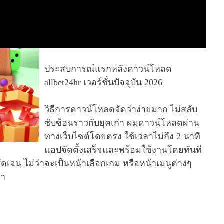
ประสบการณ์แรกหลังดาวน์โหลด
allbet24hr เวอร์ชั่นปัจจุบัน 2026
วิธีการดาวน์โหลดจัดว่าง่ายมาก ไม่สลับ
ซับซ้อนราวกับยุคเก่า ผมดาวน์โหลดผ่าน
ทางเว็บไซต์โดยตรง ใช้เวลาไม่ถึง 2 นาที
แอปจัดตั้งเสร็จและพร้อมใช้งานโดยทันที
ัดเจน ไม่ว่าจะเป็นหน้าเลือกเกม หรือหน้าเมนูต่างๆ
่า