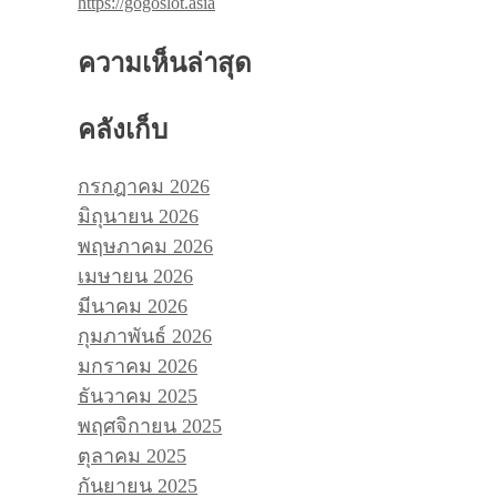
https://gogoslot.asia
ความเห็นล่าสุด
คลังเก็บ
กรกฎาคม 2026
มิถุนายน 2026
พฤษภาคม 2026
เมษายน 2026
มีนาคม 2026
กุมภาพันธ์ 2026
มกราคม 2026
ธันวาคม 2025
พฤศจิกายน 2025
ตุลาคม 2025
กันยายน 2025