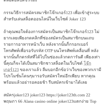
กรรมวิธีการสมัครสมาชิกโจ๊กเกอร์123 เพื่อเข้าสู่ระบบ
สำหรับเล่นสล็อตออนไลน์ในเว็บไซต์ Joker 123
ถ้าคุณพอใจต้องการสมัครเป็นสมาชิกโจ๊กเกอร์123 ไม่
ยากเลยเพียงกดคลิกที่ช่องสมัครเป็นสมาชิกบนแถบ
รายการอาหารหน้าเว็บ หลังจากนั้นก็กรอกเบอร์
โทรศัพท์เพื่อรอรับรหัส OTP บนโทรศัพท์เคลื่อนที่ หลัง
จากนั้นก็กดรหัสที่ได้ไปในช่องแล้วกดการันตี เพียงเท่า
นี้คุณก็จะได้เป็นสมาชิกชาวสล็อตในเว็บไซต์
โจ๊ก
เกอร์123
ของเราแล้ว ลืมบอกอีกข้อว่าเว็บของพวกเรามี
โปรโมชั่นโดนๆมารอรับสมัครใหม่อีกเพียบ หากคุณ
พร้อมแล้วอย่ารอคอยช้า รีบสมัครเข้ามาได้เลย
สมัครjoker123 joker123 https://joker123th.com 22
พฤษภา 66 Alana casino online joker123แตกง่าย Top