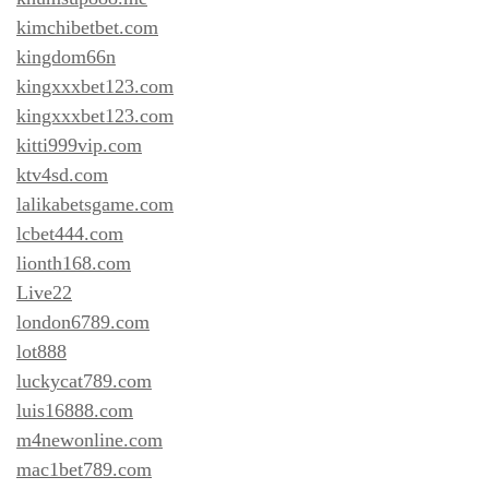
kimchibetbet.com
kingdom66n
kingxxxbet123.com
kingxxxbet123.com
kitti999vip.com
ktv4sd.com
lalikabetsgame.com
lcbet444.com
lionth168.com
Live22
london6789.com
lot888
luckycat789.com
luis16888.com
m4newonline.com
mac1bet789.com