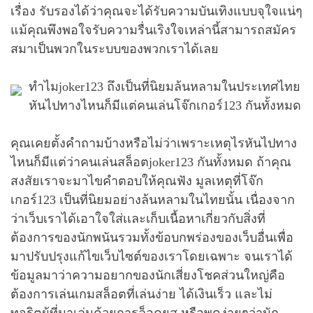
เรื่อง รับรองได้ว่าคุณจะได้รับความบันเทิงแบบจุใจแน่ๆ
แม้คุณพึงพอใจรับความรื่นเริงใจเหล่านี้สามารถสมัคร
สมาเป็นพวกในระบบของพวกเราได้เลย
ทำไมjoker123 ถึงเป็นที่นิยมล้นหลามในประเทศไทย
หันไปทางไหนก็มีแต่คนเล่นโจ๊กเกอร์123 กันทั้งหมด
คุณเคยตั้งคำถามบ้างหรือไม่ว่าเพราะเหตุไรหันไปทาง
ไหนก็มีแต่ว่าคนเล่นสล็อตjoker123 กันทั้งหมด ถ้าคุณ
สงสัยเราจะมาไขคำตอบให้คุณฟัง มูลเหตุที่โจ๊ก
เกอร์123 เป็นที่นิยมอย่างล้นหลามในไทยนั้น เนื่องจาก
ว่าเว็บเราได้เอาใจใส่เเละเก็บเนื้อหาเกี่ยวกับสิ่งที่
ต้องการของนักพนันรวมทั้งข้อบกพร่องของเว็บอื่นเพื่อ
มาปรับปรุงแก้ไขเว็บไซต์ของเราโดยเฉพาะ จนเราได้
ข้อมูลมาว่าความอยากของนักเสี่ยงโชคส่วนใหญ่คือ
ต้องการเล่นเกมสล็อตที่เล่นง่าย ได้เงินเร็ว และไม่
ทุจริตผู้ที่มาเล่นด้วยการล็อคยูส หรือพูดง่ายๆว่านัก