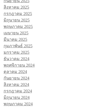
กันยายน 2025
สิงหาคม 2025
กรกฎาคม 2025
มิถุนายน 2025
พฤษภาคม 2025
เมษายน 2025
มีนาคม 2025
กุมภาพันธ์ 2025
มกราคม 2025
ธันวาคม 2024
พฤศจิกายน 2024
ตุลาคม 2024
กันยายน 2024
สิงหาคม 2024
กรกฎาคม 2024
มิถุนายน 2024
พฤษภาคม 2024