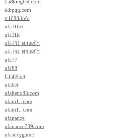
tia8kingbet.com
tkbpgg.com
tr1688.info
ufa11bet
ufa11k
ufa191 ทางเข้า
ufa191 ทางเข้า
ufa77
ufa88
Ufa89bet
ufabet
ufaheno88.com
ufam11.com
ufam11.com
ufanance
ufanance789.com
ufasexygame