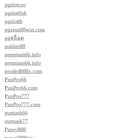
pgslotceo
pgslotfish
pgslotth
pgzeus88win.com
pgสล็อต
pokbet88
premium66.info
premium66.info
proded888x.com
PunPro66
PunPro66.com
PunPro777
PunPro777.com
puntaek66
puntaek77
Pussy888
pussy888fun