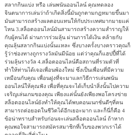
สลากกินแบ่ง หรือ เล่นพนันออนไลน์ คุณทดลอง
จินตนาการเล่นว่าถ้าเกิดสิ่งนี้มันถูกตามกฎหมายขึ้นมา
มันสามารถสร้างผลตอบแทนให้กับประเทศมากมายเเค่
ไหน 3.สล็อตออนไลน์มันสามารถสร้างความสำราญให้
กับผู้คนได้ ผ่านการร่วมลุ้น ผ่านการได้เงิน คล้ายกับ
คุณลุ้นสลากกินแบ่งนั้นแหละ ซึ่งบางครั้งบางคราวคุณก็
รู้ว่าช่องทางถูกรางวัลมันมีน้อย แต่ว่าคุณก็แฮปปี้ที่ได้
ร่วมลุ้นรางวัล 4.สล็อตออนไลน์คือสถานที่รวมตัวที่
ทำให้ท่านได้เจอเพื่อนพ้องใหม่ ซึ่งเป็นเพื่อนที่มีความ
เหมือนกับคุณ เพื่อนฝูงที่จะมาแลกวิธีการเล่นพนัน
ออนไลน์ให้คุณฟัง เพื่อที่คุณจะได้เก็บนำสิ่งนั้นไปความ
เจริญเล่นเกมของคุณ เพียงแค่นั้นยังเพียงพอโครงข่าย
สล็อตออนไลน์ยังทำให้คุณได้พบคอนเนกชั่นดีๆที่คน
สามารถต่อยอดในชีวิตได้อีกเยอะมาก และก็นี่ก็คือ 4
ข้อน่าทราบสำหรับก่อนจะเล่นสล็อตออนไลน์ ถ้าหาก
คุณพอใจสามารถสมัครสมาชิกที่เว็บของพวกเราได้
ตลอดยี่สิบสี่ชั่วโมง