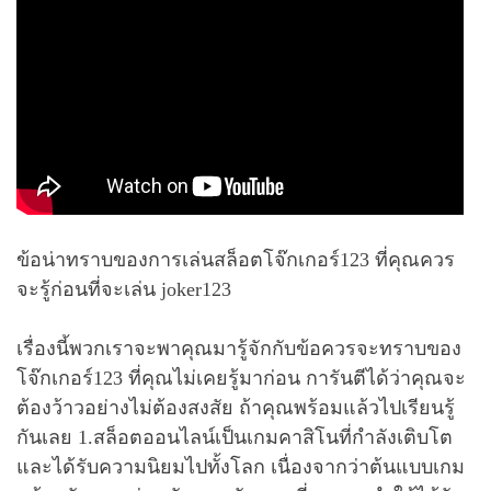
ข้อน่าทราบของการเล่นสล็อตโจ๊กเกอร์123 ที่คุณควร
จะรู้ก่อนที่จะเล่น joker123
เรื่องนี้พวกเราจะพาคุณมารู้จักกับข้อควรจะทราบของ
โจ๊กเกอร์123 ที่คุณไม่เคยรู้มาก่อน การันตีได้ว่าคุณจะ
ต้องว้าวอย่างไม่ต้องสงสัย ถ้าคุณพร้อมแล้วไปเรียนรู้
กันเลย 1.สล็อตออนไลน์เป็นเกมคาสิโนที่กำลังเติบโต
และได้รับความนิยมไปทั้งโลก เนื่องจากว่าต้นแบบเกม