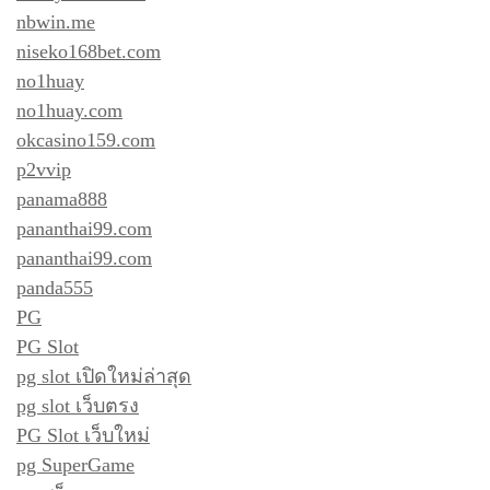
nbwin.me
niseko168bet.com
no1huay
no1huay.com
okcasino159.com
p2vvip
panama888
pananthai99.com
pananthai99.com
panda555
PG
PG Slot
pg slot เปิดใหม่ล่าสุด
pg slot เว็บตรง
PG Slot เว็บใหม่
pg SuperGame