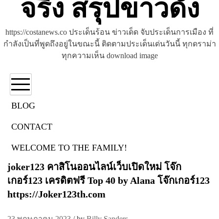
จริง สรุปข่าวดัง
https://costanews.co ประเด็นร้อน ข่าวเด็ด จับประเด็นการเมือง ที่
กำลังเป็นที่พูดถึงอยู่ในขณะนี้ ติดตามประเด็นเด่นวันนี้ ทุกดราม่า
ทุกความเห็น download image
BLOG
CONTACT
Joker123
WELCOME TO THE FAMILY!
30 August 23 โจ๊กเกอร์123 เวปไซต์Login
joker123 คาสิโนออนไลน์เว็บเปิดใหม่ โจ๊ก
เกอร์123 เครดิตฟรี Top 40 by Alana โจ๊กเกอร์123
https://Joker123th.com
23 พฤษภาคม 2023
/
by
Billy Sanders