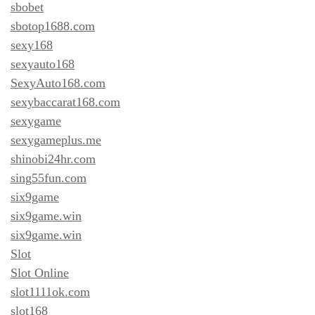
sbobet
sbotop1688.com
sexy168
sexyauto168
SexyAuto168.com
sexybaccarat168.com
sexygame
sexygameplus.me
shinobi24hr.com
sing55fun.com
six9game
six9game.win
six9game.win
Slot
Slot Online
slot1111ok.com
slot168