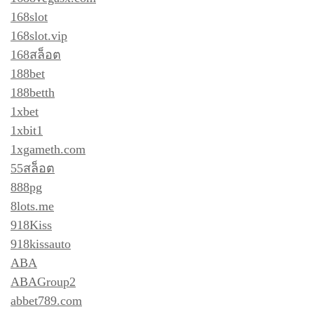
168slot
168slot.vip
168สล็อต
188bet
188betth
1xbet
1xbit1
1xgameth.com
55สล็อต
888pg
8lots.me
918Kiss
918kissauto
ABA
ABAGroup2
abbet789.com