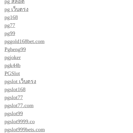
pg สล็อต
pg เว็บตรง
pg168
pg77
pg99
pggold168bet.com
Pgheng99
pgjoker
pgk44b
PGSlot
pgslot เว็บตรง
pgslot168
pgslot77
pgslot77.com
pgslot99
pgslot9999.co
pgslot999bets.com