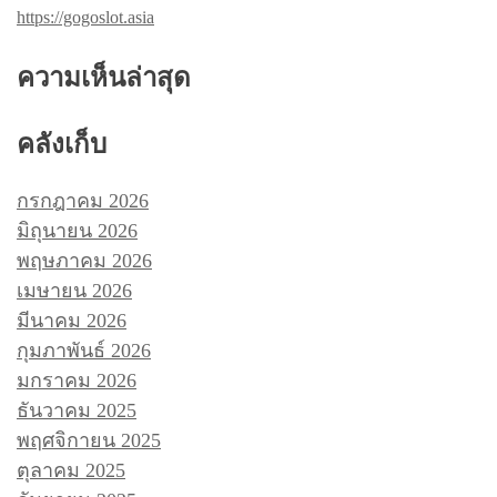
https://gogoslot.asia
ความเห็นล่าสุด
คลังเก็บ
กรกฎาคม 2026
มิถุนายน 2026
พฤษภาคม 2026
เมษายน 2026
มีนาคม 2026
กุมภาพันธ์ 2026
มกราคม 2026
ธันวาคม 2025
พฤศจิกายน 2025
ตุลาคม 2025