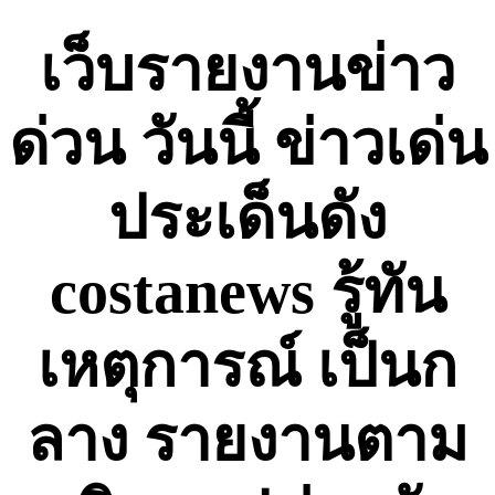
Skip
to
เว็บรายงานข่าว
content
ด่วน วันนี้ ข่าวเด่น
ประเด็นดัง
costanews รู้ทัน
เหตุการณ์ เป็นก
ลาง รายงานตาม