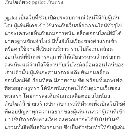
เว็บไซต์ตรง
pgslot เว็บตรง
pgslot เป็นเว็บที่ช่วยเปิดประสบการณ์ใหม่ให้กับผู้เล่น
โดยผู้เล่นที่เคยเข้าใช้งานกับเว็บสล็อตออนไลน์ทั่วๆไป
น่าจะเคยพบเห็นกับเกมการพนัน สล็อตออนไลน์พี่มิได้
มาตรฐานซักเท่าไหร่ มีทั้งยังในเรื่องของค่าแรกเข้า
หรือค่าใช้จ่ายที่เป็นค่าบริการ รวมไปถึงเกมสล็อต
ออนไลน์ที่มีภาพกระตุก ทำให้เสียอรรถรสสำหรับการ
ลงพนัน แต่ว่าเมื่อใช้งานกับเว็บไซต์สล็อตออนไลน์ของ
เราแล้วนั้น ผู้เล่นจะสามารถลงเดิมพันเกมสล็อต
ออนไลน์ที่ดีเยี่ยมที่สุด มีภาพงาม ชัด พร้อมทั้งเอฟเฟค
ที่สวยสุดหรูหรา ให้นักพนันทุกคนได้รับดูผ่านเว็บของ
พวกเรา โดยการลงเดิมพันเกมสล็อตออนไลน์บน
เว็บไซต์นี้ ช่วยสร้างประสบการณ์ที่ดีรวมทั้งเป็นเว็บไซต์
ที่ตอบปัญหาทุกความอยากของผู้เล่น แน่ๆว่าผู้เล่นที่เข้า
มาใช้บริการกับทางเว็บของพวกเราจะได้รับโปรโมชั่
นรวมทั้งสิทธิ์ผลดีมากมาย ซึ่งเป็นตัวช่วยทำให้กับผู้เล่น