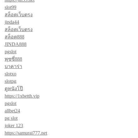
slot99
สล็อตเว็บตรง
jinda44
สล็อตเว็บตรง
สล็อต888
JINDA888
pgslot
พุซซี่888
บาคาร่า
slotxo
slotpg
ดูหนังโป๊
https://1xbetth.vip
pgslot
allbet24
pg slot
joker 123
https://samurai777.net