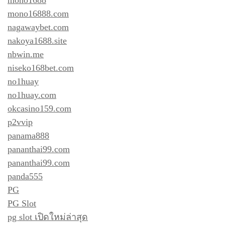
mono16888.com
nagawaybet.com
nakoya1688.site
nbwin.me
niseko168bet.com
no1huay
no1huay.com
okcasino159.com
p2vvip
panama888
pananthai99.com
pananthai99.com
panda555
PG
PG Slot
pg slot เปิดใหม่ล่าสุด