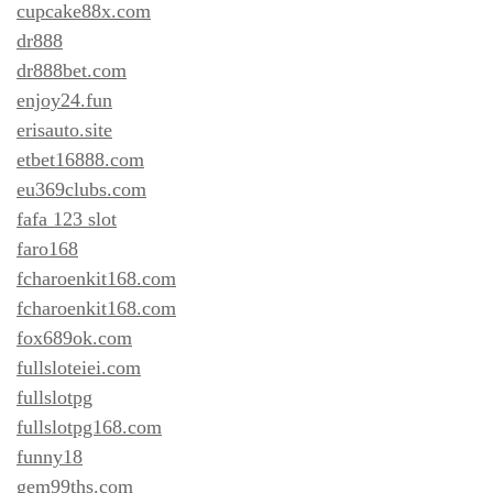
cupcake88x.com
dr888
dr888bet.com
enjoy24.fun
erisauto.site
etbet16888.com
eu369clubs.com
fafa 123 slot
faro168
fcharoenkit168.com
fcharoenkit168.com
fox689ok.com
fullsloteiei.com
fullslotpg
fullslotpg168.com
funny18
gem99ths.com