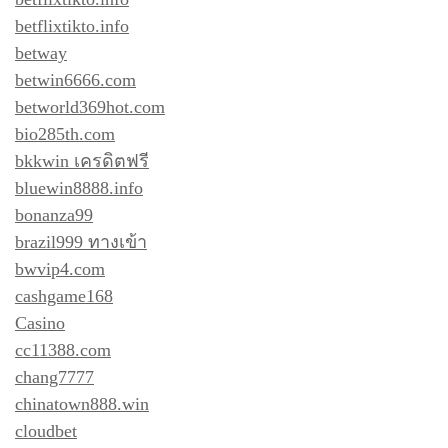
betflixtikto.info
betway
betwin6666.com
betworld369hot.com
bio285th.com
bkkwin เครดิตฟรี
bluewin8888.info
bonanza99
brazil999 ทางเข้า
bwvip4.com
cashgame168
Casino
cc11388.com
chang7777
chinatown888.win
cloudbet