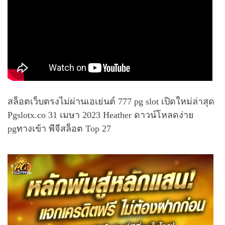
สล็อตเว็บตรงไม่ผ่านเอเย่นต์ 777 pg slot เปิดใหม่ล่าสุด
Pgslotx.co 31 เมษา 2023 Heather ดาวน์โหลดง่าย
pgทางเข้า พีจีสล็อต Top 27