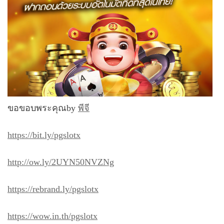
ขอขอบพระคุณby
พีจี
https://bit.ly/pgslotx
http://ow.ly/2UYN50NVZNg
https://rebrand.ly/pgslotx
https://wow.in.th/pgslotx