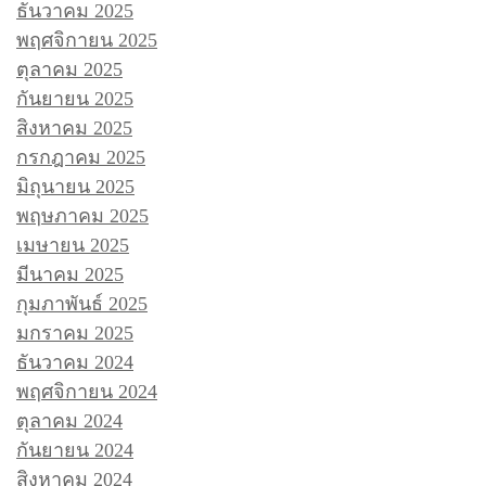
ธันวาคม 2025
พฤศจิกายน 2025
ตุลาคม 2025
กันยายน 2025
สิงหาคม 2025
กรกฎาคม 2025
มิถุนายน 2025
พฤษภาคม 2025
เมษายน 2025
มีนาคม 2025
กุมภาพันธ์ 2025
มกราคม 2025
ธันวาคม 2024
พฤศจิกายน 2024
ตุลาคม 2024
กันยายน 2024
สิงหาคม 2024