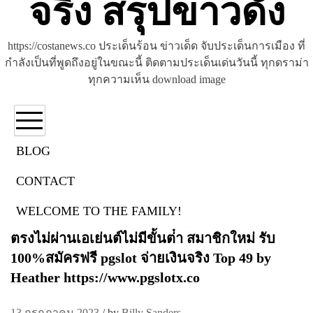
จริง สรุปข่าวดัง
https://costanews.co ประเด็นร้อน ข่าวเด็ด จับประเด็นการเมือง ที่
กำลังเป็นที่พูดถึงอยู่ในขณะนี้ ติดตามประเด็นเด่นวันนี้ ทุกดราม่า
ทุกความเห็น download image
BLOG
CONTACT
PGSlot
WELCOME TO THE FAMILY!
30 พฤษภา 23pg สล็อตเว็บใหญ่ pgสล็อตpgเว็บ
ตรงไม่ผ่านเอเย่นต์ไม่มีขั้นต่ํา สมาชิกใหม่ รับ
100%สมัครฟรี pgslot จ่ายเงินจริง Top 49 by
Heather https://www.pgslotx.co
13 กรกฎาคม 2023
/
by
Billy Sanders