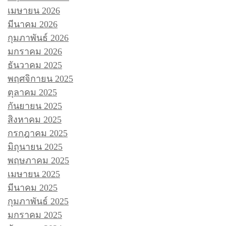
เมษายน 2026
มีนาคม 2026
กุมภาพันธ์ 2026
มกราคม 2026
ธันวาคม 2025
พฤศจิกายน 2025
ตุลาคม 2025
กันยายน 2025
สิงหาคม 2025
กรกฎาคม 2025
มิถุนายน 2025
พฤษภาคม 2025
เมษายน 2025
มีนาคม 2025
กุมภาพันธ์ 2025
มกราคม 2025