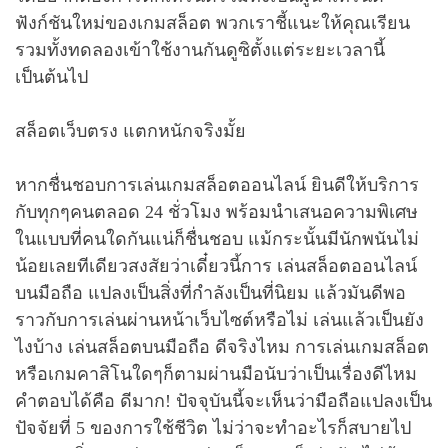
ฟังก์ชันใหม่ของเกมสล็อต พวกเราชี้แนะให้คุณเรียน
รวมทั้งทดลองเข้าใช้งานกันดูซิตั้งแต่ระยะเวลานี้
เป็นต้นไป
สล็อตเว็บตรง แตกหนักจริงมั้ย
หากชื่นชอบการเล่นเกมสล็อตออนไลน์ ยินดีให้บริการ
กับทุกๆคนตลอด 24 ชั่วโมง พร้อมนำเสนอความพิเศษ
ในแบบที่คนใดกันแน่ก็ชื่นชอบ แม้กระนั้นมีนักพนันไม่
น้อยเลยทีเดียวสงสัยว่าเดี๋ยวนี้การ เล่นสล็อตออนไลน์
บนมือถือ แปลงเป็นสิ่งที่กำลังเป็นที่นิยม แล้วมันดีพอ
ราวกับการเล่นผ่านหน้าเว็บไซต์หรือไม่ เล่นแล้วเป็นยัง
ไงบ้าง เล่นสล็อตบนมือถือ ดีจริงไหม การเล่นเกมสล็อต
หรือเกมคาสิโนใดๆก็ตามผ่านมือนับว่าเป็นเรื่องดีไหม
คำตอบได้คือ ดีมาก! ปัจจุบันนี้จะเห็นว่ามือถือแปลงเป็น
ปัจจัยที่ 5 ของการใช้ชีวิต ไม่ว่าจะทำอะไรก็สบายไป