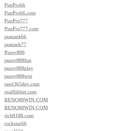
PunPro66
PunPro66.com
PunPro777
PunPro777.com
puntaek66
puntaek77
Pussy888
pussy888fun
pussy888play
pussy888win
rasri365day.com
realflikbet.com
RENO88WIN.COM
RENO88WIN.COM
rich8188.com
rockstar66