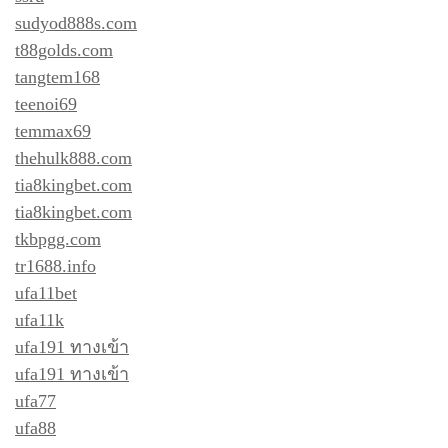
sudyod888s.com
t88golds.com
tangtem168
teenoi69
temmax69
thehulk888.com
tia8kingbet.com
tia8kingbet.com
tkbpgg.com
tr1688.info
ufa11bet
ufa11k
ufa191 ทางเข้า
ufa191 ทางเข้า
ufa77
ufa88