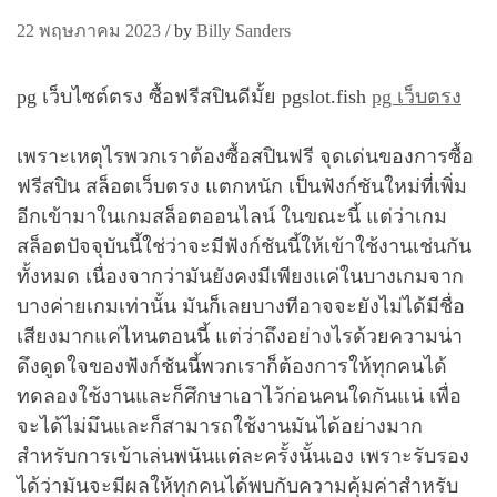
22 พฤษภาคม 2023
/
by
Billy Sanders
pg เว็บไซต์ตรง ซื้อฟรีสปินดีมั้ย pgslot.fish
pg เว็บตรง
เพราะเหตุไรพวกเราต้องซื้อสปินฟรี จุดเด่นของการซื้อ
ฟรีสปิน สล็อตเว็บตรง แตกหนัก เป็นฟังก์ชันใหม่ที่เพิ่ม
อีกเข้ามาในเกมสล็อตออนไลน์ ในขณะนี้ แต่ว่าเกม
สล็อตปัจจุบันนี้ใช่ว่าจะมีฟังก์ชันนี้ให้เข้าใช้งานเช่นกัน
ทั้งหมด เนื่องจากว่ามันยังคงมีเพียงแค่ในบางเกมจาก
บางค่ายเกมเท่านั้น มันก็เลยบางทีอาจจะยังไม่ได้มีชื่อ
เสียงมากแค่ไหนตอนนี้ แต่ว่าถึงอย่างไรด้วยความน่า
ดึงดูดใจของฟังก์ชันนี้พวกเราก็ต้องการให้ทุกคนได้
ทดลองใช้งานและก็ศึกษาเอาไว้ก่อนคนใดกันแน่ เพื่อ
จะได้ไม่มึนและก็สามารถใช้งานมันได้อย่างมาก
สำหรับการเข้าเล่นพนันแต่ละครั้งนั้นเอง เพราะรับรอง
ได้ว่ามันจะมีผลให้ทุกคนได้พบกับความคุ้มค่าสำหรับ