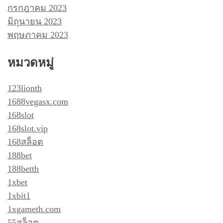
กรกฎาคม 2023
มิถุนายน 2023
พฤษภาคม 2023
หมวดหมู่
123lionth
1688vegasx.com
168slot
168slot.vip
168สล็อต
188bet
188betth
1xbet
1xbit1
1xgameth.com
55สล็อต