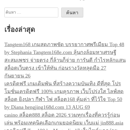
เ
ค้นหา
รื่
สำหรับ:
อ
เรื่องล่าสุด
ง
Tangtem168 เกมสดภาพชัด บรรยากาศพรีเมียม Top 48
by Stephania Tangtem168e.com ลุ้นกงล้อมหาเศรษฐี
สะสมเพชร จ่ายตรง กี่ล้านก็จ่าย การันตี กำไรหลักแสน
สล็อตเว็บตรง เข้าให้ทัน ก่อนรางวัลหลุดมือ 27
กันยายน 26
เครดิตฟรี เกมเดิมพัน ที่สร้างความบันเทิง ดีที่สุด โปร
โมชั่นเครดิตฟรี 100% เกมคุรภาพ เว็บโปร่งใส ไลฟ์สด
สล็อต ยิงปลา กีฬา ไพ่ สล็อต168 คุ้มค่า ที่ไว้ใจ Top 50
by Diana hengjing168d.com 13 AUG 69
casino สล็อต888 สล็อต 2026 รวมทุกเรื่องที่ควรรู้ก่อน
เล่น พร้อมเทคนิคเลือกเกมยอดนิยม เว็บแม่ jin888.asia