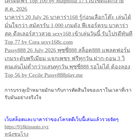
เครดิตฟรี Top 100 by Magnolia 17 เว็บไซต์แตกง่าย
ส.ค. 2026
บาคาร่า 20 July 26 บาคาร่า168 รู้ก่อนเลือกโต๊ะ เล่นได้
มั่นใจกว่า สมัครรับ 1,000 เกมดัง ฟีเจอร์ครบ บาคาร่า
สด ดีลเลอร์สาวสวย sexy168 เข้าเล่นวันนี้ รับโปรดีทันที
Top 77 by Cora sexy168c.com
Pussy888 26 July 2026 พุซซี่888 สล็อต888 แพลตฟอร์ม
เกมระดับพรีเมียม แจกเพชร ฟรีทุกวัน ฝาก-ถอน 3 วิ
คนเล่นไม่ต่ำกว่าแสนทุกวัน พุซซี่888 รอไม่ได้ ต้องลอง
Top 56 by Cecile Pussy888play.me
การบรรลุเป้าหมายมักมากับการตัดสินใจของเราในเวลาที่เรา
รับมันอย่างจริงใจ
เว็บสล็อตและบาคาร่าของโครตดีเว็บนี้เล่นแล้วรวยจัดๆ
https://918kissauto.xyz
หนังชนโรง