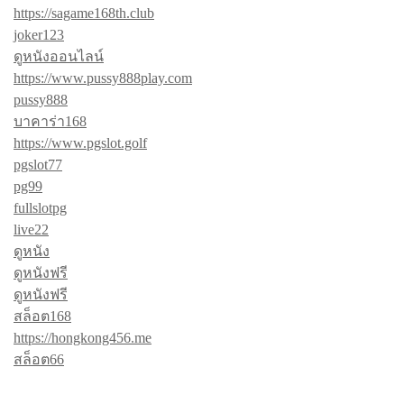
https://sagame168th.club
joker123
ดูหนังออนไลน์
https://www.pussy888play.com
pussy888
บาคาร่า168
https://www.pgslot.golf
pgslot77
pg99
fullslotpg
live22
ดูหนัง
ดูหนังฟรี
ดูหนังฟรี
สล็อต168
https://hongkong456.me
สล็อต66