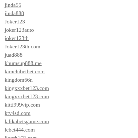
jinda55
jinda888
Joker123
joker123auto
joker123th
Joker123th.com
juad888
khumsup888.me
kimchibetbet.com
kingdom66n
kingxxxbet123.com
kingxxxbet123.com
kitti999vip.com
ktv4sd.com
lalikabetsgame.com
lcbet444.com
lionth168.com