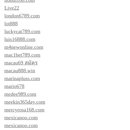
Live22
london6789.com
lot888
luckycat789.com
luis16888.com
m4newonline.com
mac1bet789.com
macau69 สมัคร
macau888.win
marinapluss.com
mario678
medee989.com
meekin365day.com
mercyrosa168.com
mexicanoo.com
mexicanoo.com