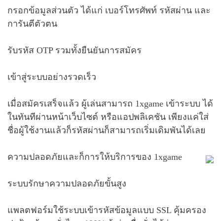
กรอกข้อมูลส่วนตัว ได้แก่ เบอร์โทรศัพท์ รหัสผ่าน และ
การันตีตัวตน
รับรหัส OTP รวมทั้งยืนยันการสมัคร
เข้าสู่ระบบอย่างรวดเร็ว
เมื่อสมัครเสร็จแล้ว ผู้เล่นสามารถ 1xgame เข้าระบบ ได้
ในทันทีผ่านหน้าเว็บไซต์ หรือแอปพลิเคชัน เพียงแค่ใส่
ชื่อผู้ใช้งานแล้วก็รหัสผ่านก็สามารถเริ่มเดิมพันได้เลย
ความปลอดภัยและก็การให้บริการของ 1xgame
ระบบรักษาความปลอดภัยขั้นสูง
แพลตฟอร์มใช้ระบบเข้ารหัสข้อมูลแบบ SSL คุ้มครอง