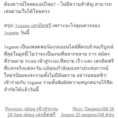
ต้องดาวน์โหลดแอปไหม? – ไม่มีความสำคัญ สามารถ
เล่นผ่านเว็บได้โดยตรง
สรุป:
1xgame เครดิตฟรี
เพราะอะไรคุณควรลอง
1xgame
วันนี้
1xgame เป็นแพลตฟอร์มเกมออนไลน์ที่ครบถ้วนบริบูรณ์
ที่สุดในยุคนี้ ไม่ว่าจะเป็นเกมที่หลากหลาย การ สมัคร
ที่ง่ายดาย ระบบ เข้าสู่ระบบ ที่สบาย เร็ว และ เครดิตฟรี
ที่แจกจริงแต่ละวัน แม้คุณกำลังมองหาประสบการณ์
ใหม่ๆป้อมคงจะรวมทั้งไม่มีอันตราย อย่ารอคอยช้า!
เข้าร่วมกับ 1xgame รวมทั้งสัมผัสความสนุกสนานไร้ขีด
จำกัดได้แล้ววันนี้
แ
Previous:
tkbpg เข้าสู่ระบบ
Next:
Tangtem168 26
28 June tkbpg เครดิตฟรี
August 25 tangtem168 ครบ
น