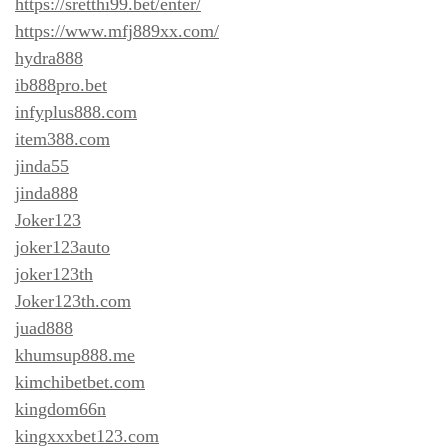
https://sretthi99.bet/enter/
https://www.mfj889xx.com/
hydra888
ib888pro.bet
infyplus888.com
item388.com
jinda55
jinda888
Joker123
joker123auto
joker123th
Joker123th.com
juad888
khumsup888.me
kimchibetbet.com
kingdom66n
kingxxxbet123.com