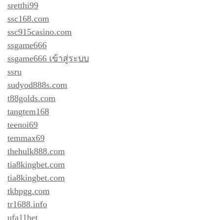
sretthi99
ssc168.com
ssc915casino.com
ssgame666
ssgame666 เข้าสู่ระบบ
ssru
sudyod888s.com
t88golds.com
tangtem168
teenoi69
temmax69
thehulk888.com
tia8kingbet.com
tia8kingbet.com
tkbpgg.com
tr1688.info
ufa11bet