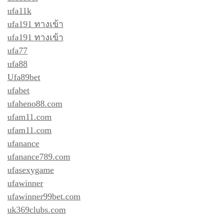
ufa11k
ufa191 ทางเข้า
ufa191 ทางเข้า
ufa77
ufa88
Ufa89bet
ufabet
ufaheno88.com
ufam11.com
ufam11.com
ufanance
ufanance789.com
ufasexygame
ufawinner
ufawinner99bet.com
uk369clubs.com