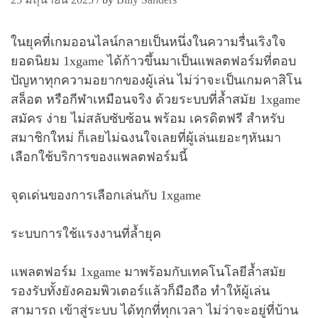
ในยุคที่เกมออนไลน์กลายเป็นหนึ่งในความรื่นเริงใจ
ยอดนิยม 1xgame ได้ก้าวขึ้นมาเป็นแพลตฟอร์มที่ตอบ
ปัญหาทุกความอยากของผู้เล่น ไม่ว่าจะเป็นเกมคาสิโน
สล็อต หรือกีฬาเหมือนจริง ด้วยระบบที่ล้ำสมัย 1xgame
สมัคร ง่าย ไม่สลับซับซ้อน พร้อม เครดิตฟรี สำหรับ
สมาชิกใหม่ ก็เลยไม่ฉงนใจเลยที่ผู้เล่นเยอะๆหันมา
เลือกใช้บริการของแพลตฟอร์มนี้
จุดเด่นของการเลือกเล่นกับ 1xgame
ระบบการใช้แรงงานที่ล้ำยุค
แพลตฟอร์ม 1xgame มาพร้อมกับเทคโนโลยีล้ำสมัย
รองรับทั้งยังคอมพิวเตอร์แล้วก็มือถือ ทำให้ผู้เล่น
สามารถ เข้าสู่ระบบ ได้ทุกที่ทุกเวลา ไม่ว่าจะอยู่ที่บ้าน