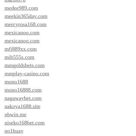
medee989.com
meekin365day.com
mercyrosa168.com
mexicanoo.com
mexicanoo.com
mfj889xx.com
mib555s.com
mmgoldsbets.com
mmplay-casino.com
mono1688
mono16888.com
nagawaybet.com
nakoya1688.site
nbwin.me
niseko168bet.com
no1huay