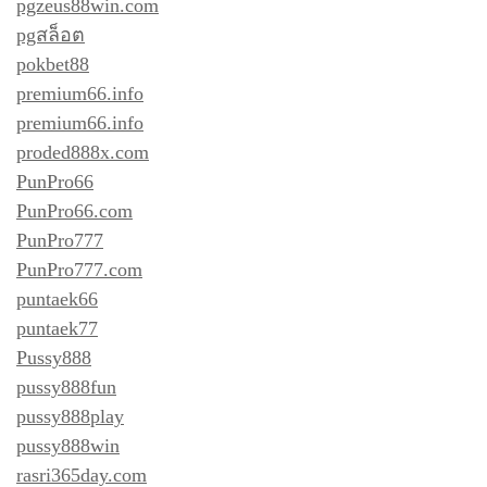
pgzeus88win.com
pgสล็อต
pokbet88
premium66.info
premium66.info
proded888x.com
PunPro66
PunPro66.com
PunPro777
PunPro777.com
puntaek66
puntaek77
Pussy888
pussy888fun
pussy888play
pussy888win
rasri365day.com