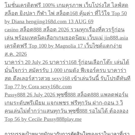
โมชั่นเครดิตฟรี 100% เกมคุรภาพ เว็บโปร่งใส ไลฟ์สด
สล็อต ยิงปลา กีฬา ไพ่ สล็อต168 คุ้มค่า ที่ไว้ใจ Top 50
by Diana hengjing168d.com 13 AUG 69
casino สล็อต888 สล็อต 2026 รวมทุกเรื่องที่ควรรู้ก่อน
เล่น พร้อมเทคนิคเลือกเกมยอดนิยม เว็บแม่ jin888.asia
เครดิตฟรี Top 100 by Magnolia 17 เว็บไซต์แตกง่าย
ส.ค. 2026
บาคาร่า 20 July 26 บาคาร่า168 รู้ก่อนเลือกโต๊ะ เล่นได้
มั่นใจกว่า สมัครรับ 1,000 เกมดัง ฟีเจอร์ครบ บาคาร่า
สด ดีลเลอร์สาวสวย sexy168 เข้าเล่นวันนี้ รับโปรดีทันที
Top 77 by Cora sexy168c.com
Pussy888 26 July 2026 พุซซี่888 สล็อต888 แพลตฟอร์ม
เกมระดับพรีเมียม แจกเพชร ฟรีทุกวัน ฝาก-ถอน 3 วิ
คนเล่นไม่ต่ำกว่าแสนทุกวัน พุซซี่888 รอไม่ได้ ต้องลอง
Top 56 by Cecile Pussy888play.me
การบรรลุเป้าหมายมักมากับการตัดสินใจของเราในเวลาที่เรา