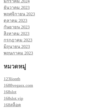
มกราคม 2024
ธันวาคม 2023
พฤศจิกายน 2023
ตุลาคม 2023
กันยายน 2023
สิงหาคม 2023
กรกฎาคม 2023
มิถุนายน 2023
พฤษภาคม 2023
หมวดหมู่
123lionth
1688vegasx.com
168slot
168slot.vip
168สล็อต