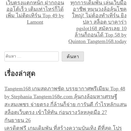
เว็บตรงแตกหนัก ฝากถอน
ทุกการเดิมพัน เล่นเว็บมือ
ะ
ออโต้เร็ว เติมเท่าไหร่ก็ได้
อาชีพ หมุนวงล้อลุ้นโชค
เพิ่ม ไม่ติดเทิร์น Top 49 by
ใหญ่! ไม่ต้องทำเทิร์น ยิง
แ
Lamont
ปลา สล็อต บาคาร่า
น
pgslot168 สมัครเลย 10
ว
ล้านก็ถอนได้ Top 58 by
Quinton Tangtem168.today
เ
รื่
ค้นหา
อ
สำหรับ:
ง
เรื่องล่าสุด
Tangtem168 เกมสดภาพชัด บรรยากาศพรีเมียม Top 48
by Stephania Tangtem168e.com ลุ้นกงล้อมหาเศรษฐี
สะสมเพชร จ่ายตรง กี่ล้านก็จ่าย การันตี กำไรหลักแสน
สล็อตเว็บตรง เข้าให้ทัน ก่อนรางวัลหลุดมือ 27
กันยายน 26
เครดิตฟรี เกมเดิมพัน ที่สร้างความบันเทิง ดีที่สุด โปร