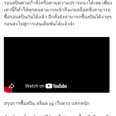
รอบสปินตามกำลังหรือตามความปรารถนาได้เลย เพียง
เท่านี้ก็ทำให้ทุกคนสามารถเข้าถึงเกมสล็อตซึ่งสามารถ
ซื้อรอบสปินกันได้แล้ว อีกทั้งยังสามารถซื้อสปินได้ง่ายๆ
ก่อนจะไปสู่การเล่นเดิมพันได้แล้วจ้ะ
สรุปการซื้อสปิน สล็อต pg เว็บตรง แตกหนัก