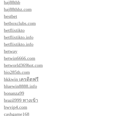
baj88thb
baj88thbz.com
bestbet
betboxclubs.com
betflixtikto
betflixtikto.info
betflixtikto.info
betway
betwin6666.com
betworld369hot.com
bio285th.com
bkkwin เครดิตฟรี
bluewin8888.info
bonanza99
brazil999 ทางเข้า
bwvip4.com
cashgame168