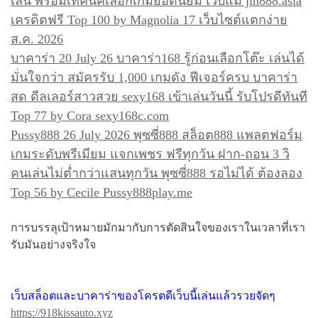
เล่น พร้อมเทคนิคเลือกเกมยอดนิยม เว็บแม่ jin888.asia
เครดิตฟรี Top 100 by Magnolia 17 เว็บไซต์แตกง่าย
ส.ค. 2026
บาคาร่า 20 July 26 บาคาร่า168 รู้ก่อนเลือกโต๊ะ เล่นได้
มั่นใจกว่า สมัครรับ 1,000 เกมดัง ฟีเจอร์ครบ บาคาร่า
สด ดีลเลอร์สาวสวย sexy168 เข้าเล่นวันนี้ รับโปรดีทันที
Top 77 by Cora sexy168c.com
Pussy888 26 July 2026 พุซซี่888 สล็อต888 แพลตฟอร์ม
เกมระดับพรีเมียม แจกเพชร ฟรีทุกวัน ฝาก-ถอน 3 วิ
คนเล่นไม่ต่ำกว่าแสนทุกวัน พุซซี่888 รอไม่ได้ ต้องลอง
Top 56 by Cecile Pussy888play.me
การบรรลุเป้าหมายมักมากับการตัดสินใจของเราในเวลาที่เรา
รับมันอย่างจริงใจ
เว็บสล็อตและบาคาร่าของโครตดีเว็บนี้เล่นแล้วรวยจัดๆ
https://918kissauto.xyz