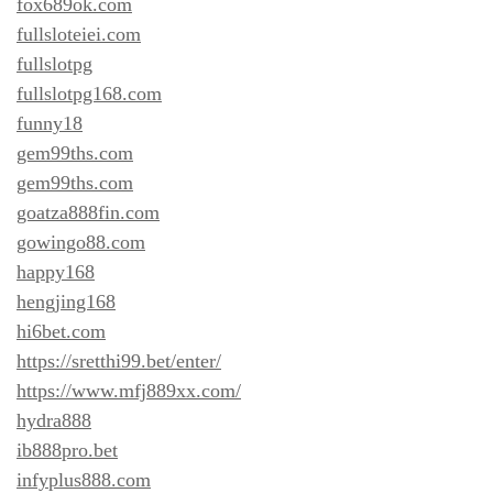
fox689ok.com
fullsloteiei.com
fullslotpg
fullslotpg168.com
funny18
gem99ths.com
gem99ths.com
goatza888fin.com
gowingo88.com
happy168
hengjing168
hi6bet.com
https://sretthi99.bet/enter/
https://www.mfj889xx.com/
hydra888
ib888pro.bet
infyplus888.com