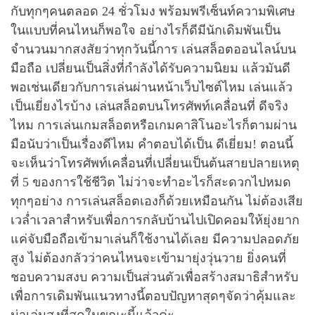
กับทุกๆคนตลอด 24 ชั่วโมง พร้อมพรีเซ็นท์ความพิเศษ
ในแบบที่คนไหนก็พอใจ อย่างไรก็ดีมีนักเดิมพันเป็น
จำนวนมากสงสัยว่าทุกวันนี้การ เล่นสล็อตออนไลน์บน
มือถือ เปลี่ยนเป็นสิ่งที่กำลังได้รับความนิยม แล้วมันดี
พอเช่นเดียวกับการเล่นผ่านหน้าเว็บไซต์ไหม เล่นแล้ว
เป็นเยี่ยงไรบ้าง เล่นสล็อตบนโทรศัพท์เคลื่อนที่ ดีจริง
ไหม การเล่นเกมสล็อตหรือเกมคาสิโนอะไรก็ตามผ่าน
มือนับว่าเป็นเรื่องดีไหม คำตอบได้เป็น ดีเยี่ยม! ตอนนี้
จะเห็นว่าโทรศัพท์เคลื่อนที่เปลี่ยนเป็นต้นสายปลายเหตุ
ที่ 5 ของการใช้ชีวิต ไม่ว่าจะทำอะไรก็สะดวกไปหมด
ทุกๆอย่าง การเล่นสล็อตเองก็ด้วยเหมือนกัน ไม่ต้องเสีย
เวล่ำเวลาสำหรับเพื่อการกลับบ้านไปเปิดคอมให้ยุ่งยาก
แค่จับมือถือเข้ามาเล่นก็ใช้งานได้เลย มีความปลอดภัย
สูง ไม่ต้องกลัวว่าคนไหนจะเข้ามายุ่งวุ่นวาย ยิ่งคนที่
ชอบความสงบ ความเป็นส่วนตัวเพื่อสร้างสมาธิสำหรับ
เพื่อการเดิมพันแนวทางนี้ตอบปัญหาสุดๆจัดว่าคุ้มและ
น่าเล่นสูงที่สุดในขณะนี้แล้วค่ะ