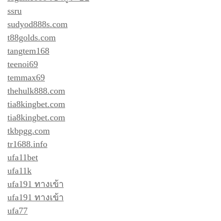
ssru
sudyod888s.com
t88golds.com
tangtem168
teenoi69
temmax69
thehulk888.com
tia8kingbet.com
tia8kingbet.com
tkbpgg.com
tr1688.info
ufa11bet
ufa11k
ufa191 ทางเข้า
ufa191 ทางเข้า
ufa77