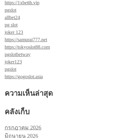
https://1xbetth.vip
pgslot
allbet24
pg slot
joker 123
https://samurai777.net
https://tokyoslot88.com
pgslotbetway
joker123
pgslot
https://gogoslot.asia
ความเห็นล่าสุด
คลังเก็บ
กรกฎาคม 2026
มิถุนายน 2026