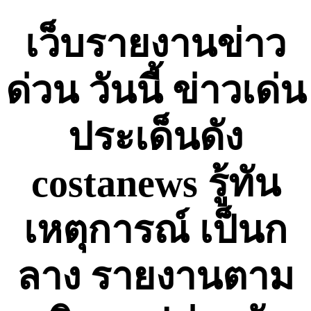
Skip
to
เว็บรายงานข่าว
content
ด่วน วันนี้ ข่าวเด่น
ประเด็นดัง
costanews รู้ทัน
เหตุการณ์ เป็นก
ลาง รายงานตาม