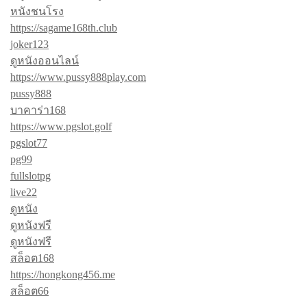
หนังชนโรง
https://sagame168th.club
joker123
ดูหนังออนไลน์
https://www.pussy888play.com
pussy888
บาคาร่า168
https://www.pgslot.golf
pgslot77
pg99
fullslotpg
live22
ดูหนัง
ดูหนังฟรี
ดูหนังฟรี
สล็อต168
https://hongkong456.me
สล็อต66