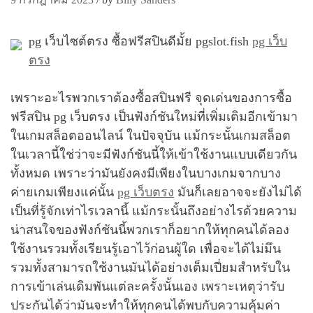
pg เว็บไซต์ตรง ซื้อฟรีสปินดีมั้ย pgslot.fish
pg เว็บ
ตรง
เพราะอะไรพวกเราต้องซื้อสปินฟรี จุดเด่นของการซื้อ
ฟรีสปิน pg เว็บตรง เป็นฟังก์ชันใหม่ที่เพิ่มเติมอีกเข้ามา
ในเกมสล็อตออนไลน์ ในปัจจุบัน แม้กระนั้นเกมสล็อต
ในเวลานี้ใช่ว่าจะมีฟังก์ชันนี้ให้เข้าใช้งานแบบเดียวกัน
ทั้งหมด เพราะว่ามันยังคงมีเพียงในบางเกมจากบาง
ค่ายเกมเพียงแค่นั้น
pg เว็บตรง
มันก็เลยอาจจะยังไม่ได้
เป็นที่รู้จักเท่าไรเวลานี้ แม้กระนั้นถึงอย่างไรด้วยความ
น่าสนใจของฟังก์ชันนี้พวกเราก็อยากให้ทุกคนได้ลอง
ใช้งานรวมทั้งเรียนรู้เอาไว้ก่อนผู้ใด เพื่อจะได้ไม่มึน
รวมทั้งสามารถใช้งานมันได้อย่างเต็มเปี่ยมสำหรับใน
การเข้าเล่นเดิมพันแต่ละครั้งนั้นเอง เพราะเหตุว่ารับ
ประกันได้ว่ามันจะทำให้ทุกคนได้พบกับความคุ้มค่า