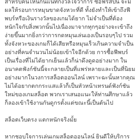
สำหรับคนไหนกันแน่ที่กังวลใจว่าการ ซื้อฟรีสปิน จะมี
ผลให้รอบการหมุนขาดจังหวะที่ดี ทั้งยังทำให้เข้าถึงฟี
พบร์หรือเงินรางวัลของเกมได้ยาก ไม่จำเป็นที่ต้อง
หนักใจกับสิ่งพวกนั้นไปเนื่องมาจากทุกๆอย่างจะเข้าถึง
ง่ายขึ้นมากยิ่งกว่าการกดหมุนเล่นเองเป็นรอบๆไป รวม
ทั้งจังหวะของเกมก็ได้เสียหรือหมุนเร็วเกินความจำเป็น
อย่างที่คนจำนวนไม่น้อยเข้าใจอีกด้วย การซื้อฟีพบร์
เป็นเรื่องที่ไม่ได้ยากเย็นแล้วก็น่าดึงดูดอย่างมาก ใน
อนาคตฟังก์ชันนี้จะกลายเป็นที่แพร่หลายและเป็นที่นิยม
อย่างมากในวงการสล็อตออนไลน์ เพราะฉะนั้นหากคุณ
ไม่ได้อยากตกกระแสแล้วก็เป็นหัวหน้าเทรนด์ฟังก์ชัน
ใหม่ของเกมสล็อต พวกเราเสนอแนะให้ท่านศึกษาแล้ว
ก็ลองเข้าใช้งานกันดูกรตั้งแต่ขณะนี้เป็นต้นไป
สล็อตเว็บตรง แตกหนักจริงมั้ย
หากชอบใจการเล่นเกมสล็อตออนไลน์ ยินดีให้บริการ