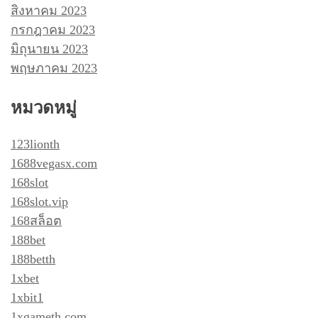
สิงหาคม 2023
กรกฎาคม 2023
มิถุนายน 2023
พฤษภาคม 2023
หมวดหมู่
123lionth
1688vegasx.com
168slot
168slot.vip
168สล็อต
188bet
188betth
1xbet
1xbit1
1xgameth.com