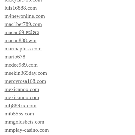
luis16888.com
m4newonline.com
mac1bet789.com
macau69 สมัคร
macau888.win
marinapluss.com
mario678
medee989.com
meekin365day.com
mercyrosa168.com
mexicanoo.com
mexicanoo.com
mfj889xx.com
mib555s.com
mmgoldsbets.com
mmplay-casino.com