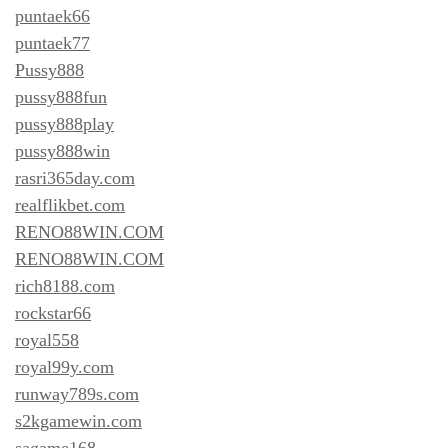
puntaek66
puntaek77
Pussy888
pussy888fun
pussy888play
pussy888win
rasri365day.com
realflikbet.com
RENO88WIN.COM
RENO88WIN.COM
rich8188.com
rockstar66
royal558
royal99y.com
runway789s.com
s2kgamewin.com
sagame168