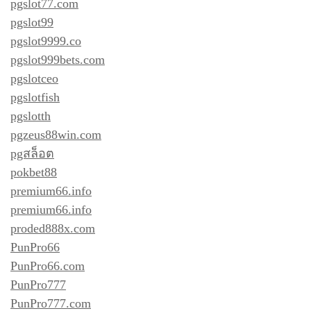
pgslot77.com
pgslot99
pgslot9999.co
pgslot999bets.com
pgslotceo
pgslotfish
pgslotth
pgzeus88win.com
pgสล็อต
pokbet88
premium66.info
premium66.info
proded888x.com
PunPro66
PunPro66.com
PunPro777
PunPro777.com