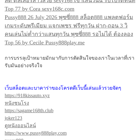
สด ดีลเลอร์สาวสวย sexy168 เข้าเล่นวันนี้ รับโปรดีทันที
Top 77 by Cora sexy168c.com
Pussy888 26 July 2026 พุซซี่888 สล็อต888 แพลตฟอร์ม
เกมระดับพรีเมียม แจกเพชร ฟรีทุกวัน ฝาก-ถอน 3 วิ
คนเล่นไม่ต่ำกว่าแสนทุกวัน พุซซี่888 รอไม่ได้ ต้องลอง
Top 56 by Cecile Pussy888play.me
การบรรลุเป้าหมายมักมากับการตัดสินใจของเราในเวลาที่เรา
รับมันอย่างจริงใจ
เว็บสล็อตและบาคาร่าของโครตดีเว็บนี้เล่นแล้วรวยจัดๆ
https://918kissauto.xyz
หนังชนโรง
https://sagame168th.club
joker123
ดูหนังออนไลน์
https://www.pussy888play.com