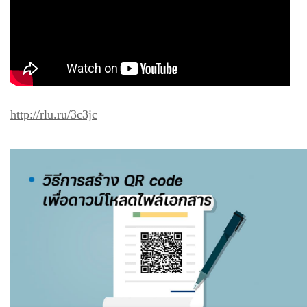
http://rlu.ru/3c3jc