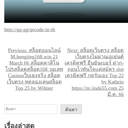
http://gg.gg/qrcode-in-th
แ
Previous:
สล็อตออนไลน์
Next:
สล็อตเว็บตรง สล็อต
M.hengjing168.win 21
เว็บตรงไม่ผ่านเอเย่นต์
น
March 66 สล็อตคาสิโน
เครดิตฟรี ยืนยันเบอร์ ฝาก-
ะ
โปรสล็อตสล็อต168 วอเลท
ถอนไวทันใจแค่สมัคร slot
Casinoเว็บเฮงจริง สล็อต
เครดิตฟรี กดรับเอง Top 22
แ
เว็บตรง ทดลองเล่นสล็อต
by Kathrin
น
Top 25 by Wilmer
https://m.jinda55.com 25
ว
มี.ค. 66
เ
ค้นหา
รื่
สำหรับ:
อ
เรื่องล่าสุด