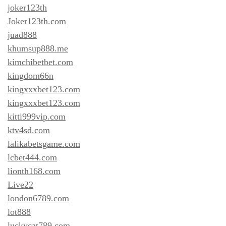
joker123th
Joker123th.com
juad888
khumsup888.me
kimchibetbet.com
kingdom66n
kingxxxbet123.com
kingxxxbet123.com
kitti999vip.com
ktv4sd.com
lalikabetsgame.com
lcbet444.com
lionth168.com
Live22
london6789.com
lot888
luckycat789.com