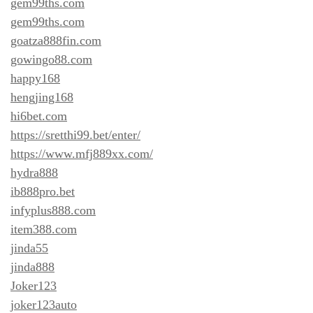
gem99ths.com
gem99ths.com
goatza888fin.com
gowingo88.com
happy168
hengjing168
hi6bet.com
https://sretthi99.bet/enter/
https://www.mfj889xx.com/
hydra888
ib888pro.bet
infyplus888.com
item388.com
jinda55
jinda888
Joker123
joker123auto