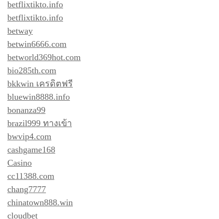
betflixtikto.info
betflixtikto.info
betway
betwin6666.com
betworld369hot.com
bio285th.com
bkkwin เครดิตฟรี
bluewin8888.info
bonanza99
brazil999 ทางเข้า
bwvip4.com
cashgame168
Casino
cc11388.com
chang7777
chinatown888.win
cloudbet