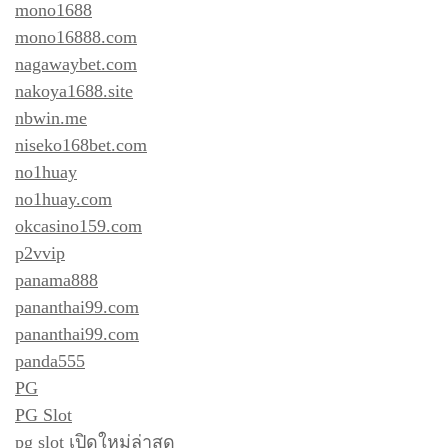
mono1688
mono16888.com
nagawaybet.com
nakoya1688.site
nbwin.me
niseko168bet.com
no1huay
no1huay.com
okcasino159.com
p2vvip
panama888
pananthai99.com
pananthai99.com
panda555
PG
PG Slot
pg slot เปิดใหม่ล่าสุด