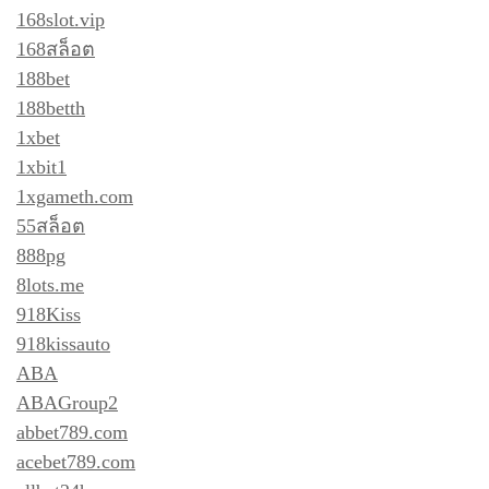
168slot.vip
168สล็อต
188bet
188betth
1xbet
1xbit1
1xgameth.com
55สล็อต
888pg
8lots.me
918Kiss
918kissauto
ABA
ABAGroup2
abbet789.com
acebet789.com