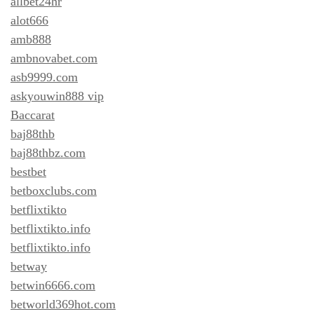
allbet24hr
alot666
amb888
ambnovabet.com
asb9999.com
askyouwin888 vip
Baccarat
baj88thb
baj88thbz.com
bestbet
betboxclubs.com
betflixtikto
betflixtikto.info
betflixtikto.info
betway
betwin6666.com
betworld369hot.com