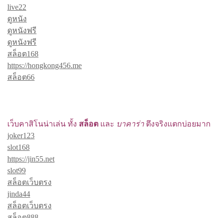
live22
ดูหนัง
ดูหนังฟรี
ดูหนังฟรี
สล็อต168
https://hongkong456.me
สล็อต66
เว็บคาสิโนน่าเล่น ทั้ง
สล็อต
และ
บาคาร่า
ตึงจริงแตกบ่อยมาก
joker123
slot168
https://jin55.net
slot99
สล็อตเว็บตรง
jinda44
สล็อตเว็บตรง
สล็อต888