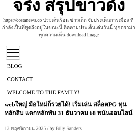
จริง สรุปข่าวดัง
https://costanews.co ประเด็นร้อน ข่าวเด็ด จับประเด็นการเมือง ที่
กำลังเป็นที่พูดถึงอยู่ในขณะนี้ ติดตามประเด็นเด่นวันนี้ ทุกดราม่า
ทุกความเห็น download image
BLOG
CONTACT
pgslotceo
WELCOME TO THE FAMILY!
เว็บใหญ่ pgceo เครดิตฟรี Top 13 by Corrine
webใหญ่ มือใหม่ก็รวยได้! เริ่มเล่น สล็อตPG ทุน
หลักสิบ แตกหลักพัน 31 ธันวาคม 68 พนันออนไลน์
13 พฤศจิกายน 2025
/
by
Billy Sanders