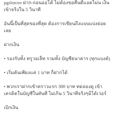
pgslotceo ฝาก-ถอนออโต้ ไม่ต้องขอคืนดีแอดไม่น เงิน
เข้าจริงใน 5 วินาที
อันนี้เป็นที่สุดของที่สุด ต้องการเขียนถึงแบบแบ่งย่อย
เลย
ฝากเงิน
• รองรับทั้ง ทรูวอเล็ท รวมทั้ง บัญชีธนาคาร (ทุกแบงค์)
• เริ่มต้นเพียงแค่ 1 บาท ก็ฝากได้
• พวกเราฝากเข้าคราวแรก 300 บาท ทดลองดู เข้า
เครดิตในบัญชีในทันที ไม่เกิน 5 วินาทีจริงๆมิได้เว่อร์
เบิกเงิน