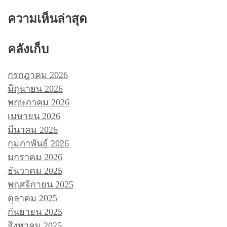
ความเห็นล่าสุด
คลังเก็บ
กรกฎาคม 2026
มิถุนายน 2026
พฤษภาคม 2026
เมษายน 2026
มีนาคม 2026
กุมภาพันธ์ 2026
มกราคม 2026
ธันวาคม 2025
พฤศจิกายน 2025
ตุลาคม 2025
กันยายน 2025
สิงหาคม 2025