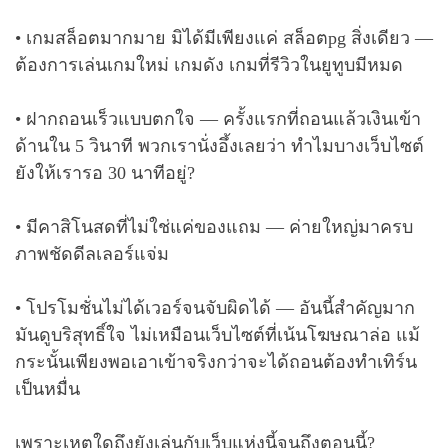
• เกมสล็อตมากมาย มิได้มีเพียงแค่ สล็อตpg สิ่งเดียว —
ต้องการเล่นเกมใหม่ เกมดัง เกมที่รีวิวในยูทูบมีหมด
• ฝากถอนเร็วแบบตกใจ — ครั้งแรกที่ถอนแล้วเงินเข้า
ด้านใน 5 วินาที พวกเรานั่งอึ้งเลยว่า ทำไมบางเว็บไซต์
ยังให้เรารอ 30 นาทีอยู่?
• มีคาสิโนสดที่ไม่ใช่แค่ของแถม — ค่ายใหญ่มาครบ
ภาพชัดดีลเลอร์แจ่ม
• โปรโมชั่นไม่ได้เวอร์จนจับผิดได้ — อันนี้สำคัญมาก
มันดูบริสุทธิ์ใจ ไม่เหมือนเว็บไซต์ที่เน้นโฆษณาล่อ แม้
กระนั้นเพียงพอเอาเข้าจริงกว่าจะได้ถอนต้องทำเทิร์น
เป็นหมื่น
เพราะเหตุใดถึงยังเล่นกับเว็บแห่งนี้จนถึงตอนนี้?