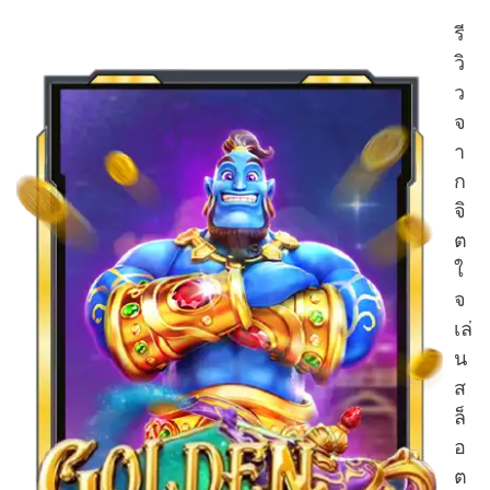
รี
วิ
ว
จ
า
ก
จิ
ต
ใ
จ
เล่
น
ส
ล็
อ
ต