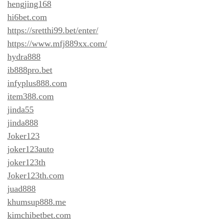
hengjing168
hi6bet.com
https://sretthi99.bet/enter/
https://www.mfj889xx.com/
hydra888
ib888pro.bet
infyplus888.com
item388.com
jinda55
jinda888
Joker123
joker123auto
joker123th
Joker123th.com
juad888
khumsup888.me
kimchibetbet.com