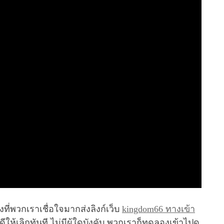
ึ่งที่พวกเราเชื่อใจมากส่งลิงก์เว็บ
kingdom66 ทางเข้า
ีให้เลิกทันที ไม่มีผู้ใดบังคับ พวกเราก็ทดลองเข้าไปดู