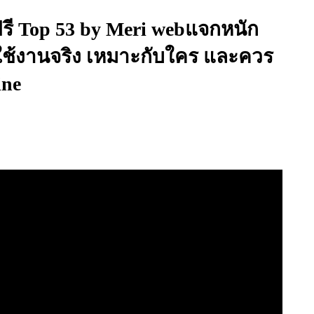
รี Top 53 by Meri webแจกหนัก
ใช้งานจริง เหมาะกับใคร และควร
ine