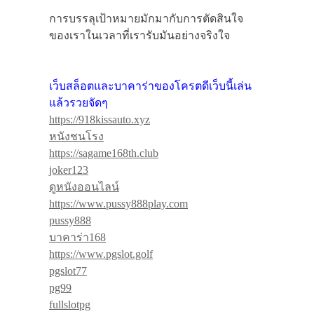
การบรรลุเป้าหมายมักมากับการตัดสินใจ
ของเราในเวลาที่เรารับมันอย่างจริงใจ
เว็บสล็อตและบาคาร่าของโครตดีเว็บนี้เล่น
แล้วรวยจัดๆ
https://918kissauto.xyz
หนังชนโรง
https://sagame168th.club
joker123
ดูหนังออนไลน์
https://www.pussy888play.com
pussy888
บาคาร่า168
https://www.pgslot.golf
pgslot77
pg99
fullslotpg