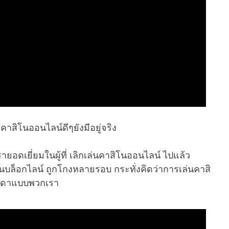
าคาสิโนออนไลน์ดีๆยังมีอยู่จริง
รายอดเยี่ยมในผู้ที่ เลิกเล่นคาสิโนออนไลน์ ไปแล้ว
บล็อกไลน์ ถูกโกงหลายรอบ กระทั่งคิดว่าการเล่นคาสิ
รมดาแบบพวกเรา