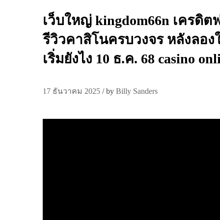
เว็บใหญ่ kingdom66n เครดิตฟ
รีวิวคาสิโนครบวงจร หลังลอง
เริ่มยังไง 10 ธ.ค. 68 casino onl
17 ธันวาคม 2025
/
by
Billy Sanders