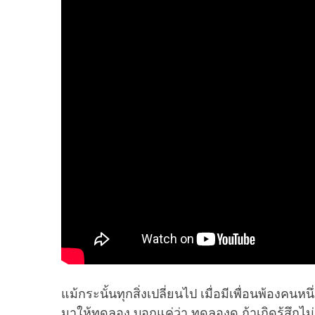
แม้กระนั้นทุกสิ่งเปลี่ยนไป เมื่อมีเพื่อนพ้องคนหน
มาให้ทดลอง บอกแค่ว่า ทดลองดู ถ้าเกิดรู้สึกไม่ด