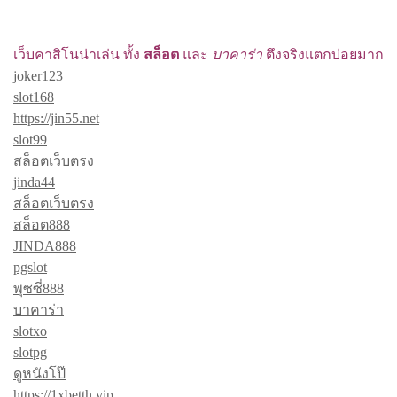
เว็บคาสิโนน่าเล่น ทั้ง
สล็อต
และ
บาคาร่า
ตึงจริงแตกบ่อยมาก
joker123
slot168
https://jin55.net
slot99
สล็อตเว็บตรง
jinda44
สล็อตเว็บตรง
สล็อต888
JINDA888
pgslot
พุซซี่888
บาคาร่า
slotxo
slotpg
ดูหนังโป๊
https://1xbetth.vip