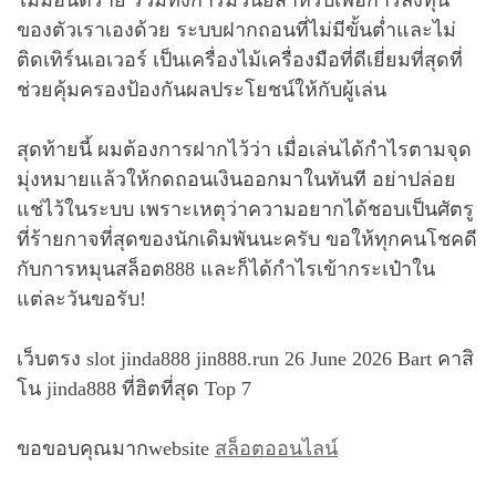
ไม่มีอันตราย รวมทั้งการมีวินัยสำหรับเพื่อการลงทุน
ของตัวเราเองด้วย ระบบฝากถอนที่ไม่มีขั้นต่ำและไม่
ติดเทิร์นเอเวอร์ เป็นเครื่องไม้เครื่องมือที่ดีเยี่ยมที่สุดที่
ช่วยคุ้มครองป้องกันผลประโยชน์ให้กับผู้เล่น
สุดท้ายนี้ ผมต้องการฝากไว้ว่า เมื่อเล่นได้กำไรตามจุด
มุ่งหมายแล้วให้กดถอนเงินออกมาในทันที อย่าปล่อย
แช่ไว้ในระบบ เพราะเหตุว่าความอยากได้ชอบเป็นศัตรู
ที่ร้ายกาจที่สุดของนักเดิมพันนะครับ ขอให้ทุกคนโชคดี
กับการหมุนสล็อต888 และก็ได้กำไรเข้ากระเป๋าใน
แต่ละวันขอรับ!
เว็บตรง slot jinda888 jin888.run 26 June 2026 Bart คาสิ
โน jinda888 ที่ฮิตที่สุด Top 7
ขอขอบคุณมากwebsite
สล็อตออนไลน์