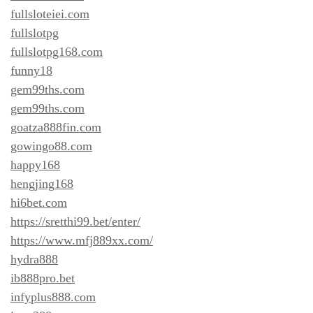
fullsloteiei.com
fullslotpg
fullslotpg168.com
funny18
gem99ths.com
gem99ths.com
goatza888fin.com
gowingo88.com
happy168
hengjing168
hi6bet.com
https://sretthi99.bet/enter/
https://www.mfj889xx.com/
hydra888
ib888pro.bet
infyplus888.com