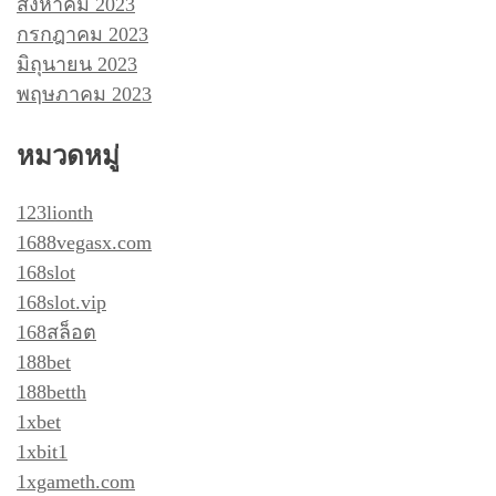
สิงหาคม 2023
กรกฎาคม 2023
มิถุนายน 2023
พฤษภาคม 2023
หมวดหมู่
123lionth
1688vegasx.com
168slot
168slot.vip
168สล็อต
188bet
188betth
1xbet
1xbit1
1xgameth.com