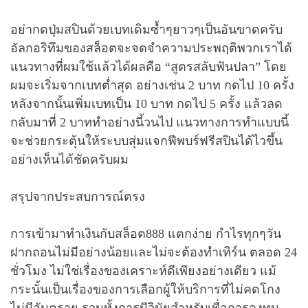
อย่ากดปุ่มสปินด้วยเบทเดิมซ้ำๆยาวๆเป็นอันขาดครับ
อัลกอริทึมของสล็อตจะจดจำความประพฤติพวกเราได้
แนวทางที่ผมใช้แล้วได้ผลคือ “สูตรสลับฟันปลา” โดย
ผมจะเริ่มจากเบทต่ำสุด อย่างเช่น 2 บาท กดไป 10 ครั้ง
หลังจากนั้นเพิ่มเบทเป็น 10 บาท กดไป 5 ครั้ง แล้วลด
กลับมาที่ 2 บาททำอย่างนี้วนไป แนวทางการทำแบบนี้
จะช่วยกระตุ้นให้ระบบสุ่มแจกฟีพบร์ฟรีสปินได้ไวขึ้น
อย่างเห็นได้ชัดครับผม
สรุปจากประสบการณ์ตรง
การเข้ามาทำเงินกับสล็อต888 แตกง่าย กำไรทุกๆวัน
ฝากถอนไม่มีอย่างน้อยและไม่จะต้องทำเทิร์น ตลอด 24
ชั่วโมง ไม่ใช่เรื่องของเคราะห์ดีเพียงอย่างเดียว แม้
กระนั้นเป็นเรื่องของการเลือกผู้ให้บริการที่ไม่คดโกง