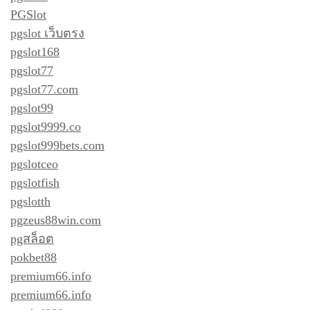
PGSlot
pgslot เว็บตรง
pgslot168
pgslot77
pgslot77.com
pgslot99
pgslot9999.co
pgslot999bets.com
pgslotceo
pgslotfish
pgslotth
pgzeus88win.com
pgสล็อต
pokbet88
premium66.info
premium66.info