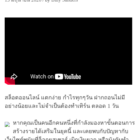
สล็อตออนไลน์ แตกง่าย กำไรทุกๆวัน ฝากถอนไม่มี
อย่างน้อยและไม่จำเป็นต้องทำเทิร์น ตลอด 1 วัน
หากคุณเป็นคนอีกคนหนึ่งที่กำลังมองหาขั้นตอนการ
สร้างรายได้เสริมในยุคนี้ และเคยพบกับปัญหากับ
เว็บไซต์พนันที่ล็อกยูสเซอร์ เบิกเงินยาก หรือบังคับทำ