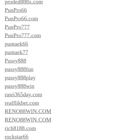
proded888x.com
PunPro66
PunPro66.com
PunPro777
PunPro777.com
puntaek66
puntaek77
Pussy888
pussy888fun
pussy888play
pussy888win
rasri365day.com
realflikbet.com
RENO88WIN.COM
RENO88WIN.COM
rich8188.com
rockstar66