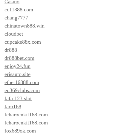
Casino
cc11388.com
chang7777
chinatown888.win
cloudbet
cupcake88x.com
dr888
dr888bet.com
enjoy24.fun
erisauto.site
etbet16888.com
eu369clubs.com
fafa 123 slot
faro168
fcharoenkit168.com
fcharoenkit168.com
fox689ok.com