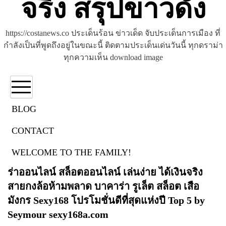
จริง สรุปข่าวดัง
https://costanews.co ประเด็นร้อน ข่าวเด็ด จับประเด็นการเมือง ที่
กำลังเป็นที่พูดถึงอยู่ในขณะนี้ ติดตามประเด็นเด่นวันนี้ ทุกดราม่า
ทุกความเห็น download image
BLOG
CONTACT
บาคาร่า168
WELCOME TO THE FAMILY!
เซ็กซี่บาคาร่า 17 May 2569 เซ็กซี่บาคาร่า บาคา
ร่าออนไลน์ สล็อตออนไลน์ เล่นง่าย ได้เงินจริง
สายกงล้อห้ามพลาด บาคาร่า รูเล็ต สล็อต เสือ
มังกร Sexy168 โปรโมชั่นดีที่สุดแห่งปี Top 5 by
Seymour sexy168a.com