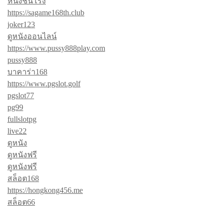
หนังชนโรง
https://sagame168th.club
joker123
ดูหนังออนไลน์
https://www.pussy888play.com
pussy888
บาคาร่า168
https://www.pgslot.golf
pgslot77
pg99
fullslotpg
live22
ดูหนัง
ดูหนังฟรี
ดูหนังฟรี
สล็อต168
https://hongkong456.me
สล็อต66