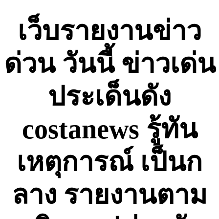
Skip
to
เว็บรายงานข่าว
content
ด่วน วันนี้ ข่าวเด่น
ประเด็นดัง
costanews รู้ทัน
เหตุการณ์ เป็นก
ลาง รายงานตาม