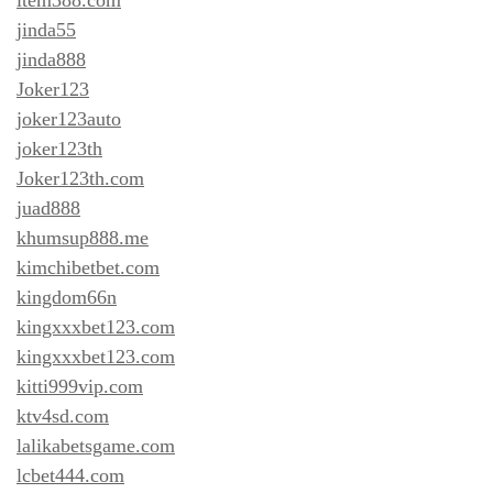
jinda55
jinda888
Joker123
joker123auto
joker123th
Joker123th.com
juad888
khumsup888.me
kimchibetbet.com
kingdom66n
kingxxxbet123.com
kingxxxbet123.com
kitti999vip.com
ktv4sd.com
lalikabetsgame.com
lcbet444.com