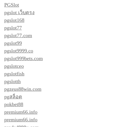
PGSlot
pgslot เว็บตรง
pgslot168
pgslot77
pgslot77.com
pgslot99
pgslot9999.co
pgslot999bets.com
pgslotceo
pgslotfish
pgslotth
pgzeus88win.com
pgสล็อต
pokbet88
premium66.info
premium66.info