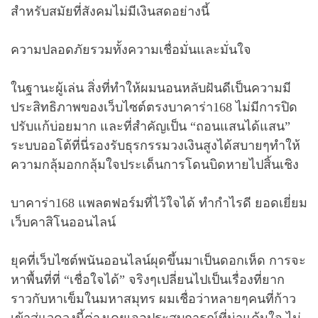
สำหรับสมัยที่สังคมไม่มีเงินสดอย่างนี้
ความปลอดภัยรวมทั้งความเชื่อมั่นและมั่นใจ
ในฐานะผู้เล่น สิ่งที่ทำให้ผมนอนหลับฝันดีเป็นความมี
ประสิทธิภาพของเว็บไซต์ตรงบาคาร่า168 ไม่มีการปิด
ปรับแก้บ่อยมาก และที่สำคัญเป็น “ถอนแสนได้แสน”
ระบบออโต้ที่นี่รองรับธุรกรรมวงเงินสูงได้สบายๆทำให้
ความกลุ้มอกกลุ้มใจประเด็นการโดนบิดหายไปสิ้นเชิง
บาคาร่า168 แพลตฟอร์มที่ไว้ใจได้ ทำกำไรดี ยอดเยี่ยม
เว็บคาสิโนออนไลน์
ยุคที่เว็บไซต์พนันออนไลน์ผุดขึ้นมาเป็นดอกเห็ด การจะ
หาพื้นที่ที่ “เชื่อใจได้” จริงๆเปลี่ยนไปเป็นเรื่องที่ยาก
ราวกับหาเข็มในมหาสมุทร ผมเชื่อว่าหลายๆคนที่ก้าว