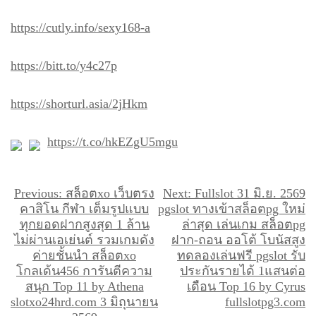
https://cutly.info/sexy168-a
https://bitt.to/y4c27p
https://shorturl.asia/2jHkm
https://t.co/hkEZgU5mgu
แ
Previous:
สล็อตxo เว็บตรง
Next:
Fullslot 31 มิ.ย. 2569
คาสิโน กีฬา เต็มรูปแบบ
pgslot ทางเข้าสล็อตpg ใหม่
น
ทุกยอดฝากสูงสุด 1 ล้าน
ล่าสุด เล่นเกม สล็อตpg
ะ
ไม่ผ่านเอเย่นต์ รวมเกมดัง
ฝาก-ถอน ออโต้ โบนัสสูง
ค่ายชั้นนำ สล็อตxo
ทดลองเล่นฟรี pgslot รับ
แ
โกลเด้น456 การันตีความ
ประกันรายได้ 1แสนต่อ
น
สนุก Top 11 by Athena
เดือน Top 16 by Cyrus
ว
slotxo24hrd.com 3 มิถุนายน
fullslotpg3.com