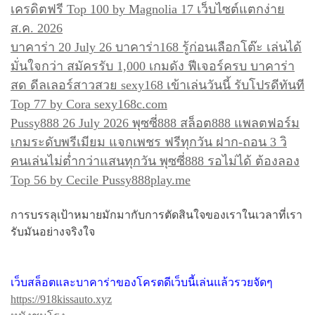
เครดิตฟรี Top 100 by Magnolia 17 เว็บไซต์แตกง่าย
ส.ค. 2026
บาคาร่า 20 July 26 บาคาร่า168 รู้ก่อนเลือกโต๊ะ เล่นได้
มั่นใจกว่า สมัครรับ 1,000 เกมดัง ฟีเจอร์ครบ บาคาร่า
สด ดีลเลอร์สาวสวย sexy168 เข้าเล่นวันนี้ รับโปรดีทันที
Top 77 by Cora sexy168c.com
Pussy888 26 July 2026 พุซซี่888 สล็อต888 แพลตฟอร์ม
เกมระดับพรีเมียม แจกเพชร ฟรีทุกวัน ฝาก-ถอน 3 วิ
คนเล่นไม่ต่ำกว่าแสนทุกวัน พุซซี่888 รอไม่ได้ ต้องลอง
Top 56 by Cecile Pussy888play.me
การบรรลุเป้าหมายมักมากับการตัดสินใจของเราในเวลาที่เรา
รับมันอย่างจริงใจ
เว็บสล็อตและบาคาร่าของโครตดีเว็บนี้เล่นแล้วรวยจัดๆ
https://918kissauto.xyz