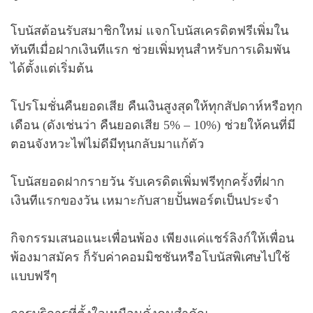
โบนัสต้อนรับสมาชิกใหม่ แจกโบนัสเครดิตฟรีเพิ่มใน
ทันทีเมื่อฝากเงินทีแรก ช่วยเพิ่มทุนสำหรับการเดิมพัน
ได้ตั้งแต่เริ่มต้น
โปรโมชั่นคืนยอดเสีย คืนเงินสูงสุดให้ทุกสัปดาห์หรือทุก
เดือน (ดังเช่นว่า คืนยอดเสีย 5% – 10%) ช่วยให้คนที่มี
ตอนจังหวะไพ่ไม่ดีมีทุนกลับมาแก้ตัว
โบนัสยอดฝากรายวัน รับเครดิตเพิ่มฟรีทุกครั้งที่ฝาก
เงินทีแรกของวัน เหมาะกับสายปั้นพอร์ตเป็นประจำ
กิจกรรมเสนอแนะเพื่อนพ้อง เพียงแค่แชร์ลิงก์ให้เพื่อน
พ้องมาสมัคร ก็รับค่าคอมมิชชันหรือโบนัสพิเศษไปใช้
แบบฟรีๆ