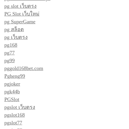
pg slot เว็บตรง
PG Slot เว็บใหม่
pg SuperGame
pg สล็อต
pg เว็บตรง
pg168
pg77
pg99
pggold168bet.com
Pgheng99
pgjoker
pgk44b
PGSlot
pgslot เว็บตรง
pgslot168
pgslot77