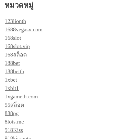
หมวดหมู่
123lionth
1688vegasx.com
168slot
168slot.vip
168สล็อต
188bet
188betth
1xbet
1xbit1
1xgameth.com
55สล็อต
888pg
8lots.me
918Kiss
918kissauto