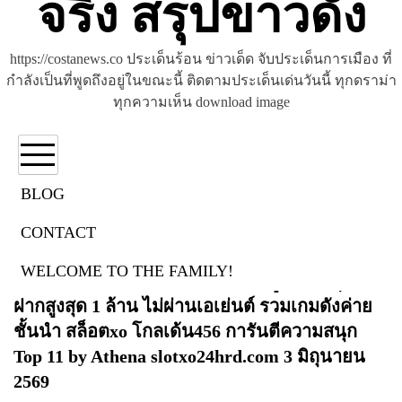
จริง สรุปข่าวดัง
https://costanews.co ประเด็นร้อน ข่าวเด็ด จับประเด็นการเมือง ที่
กำลังเป็นที่พูดถึงอยู่ในขณะนี้ ติดตามประเด็นเด่นวันนี้ ทุกดราม่า
ทุกความเห็น download image
BLOG
CONTACT
สล็อตxo
WELCOME TO THE FAMILY!
สล็อตxo เว็บตรง คาสิโน กีฬา เต็มรูปแบบ ทุกยอด
ฝากสูงสุด 1 ล้าน ไม่ผ่านเอเย่นต์ รวมเกมดังค่าย
ชั้นนำ สล็อตxo โกลเด้น456 การันตีความสนุก
Top 11 by Athena slotxo24hrd.com 3 มิถุนายน
2569