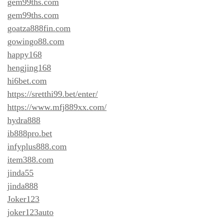
gem99ths.com
gem99ths.com
goatza888fin.com
gowingo88.com
happy168
hengjing168
hi6bet.com
https://sretthi99.bet/enter/
https://www.mfj889xx.com/
hydra888
ib888pro.bet
infyplus888.com
item388.com
jinda55
jinda888
Joker123
joker123auto