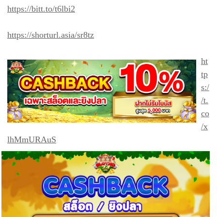
https://bitt.to/t6lbi2
https://shorturl.asia/sr8tz
ht
tp
s:/
/t.
co
/x
lhMmURAuS
แ
Previous:
Next:
เซ็กซี่
สล็อต168
บาคาร่า 17
น
tangtem168c.com
May 2569
ะ
13 พฤษภา 2569
เซ็กซี่บาคาร่า