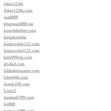
joker123th
Joker123th.com
juad888
khumsup888.me
kimchibetbet.com
kingdom66n
kingxxxbet123.com
kingxxxbet123.com
kitti999vip.com
ktv4sd.com
lalikabetsgame.com
lcbet444.com
lionth168.com
Live22
london6789.com
lot888
luckycat789.com