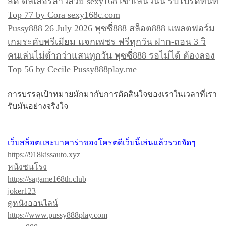
สด ดีลเลอร์สาวสวย sexy168 เข้าเล่นวันนี้ รับโปรดีทันที
Top 77 by Cora sexy168c.com
Pussy888 26 July 2026 พุซซี่888 สล็อต888 แพลตฟอร์ม
เกมระดับพรีเมียม แจกเพชร ฟรีทุกวัน ฝาก-ถอน 3 วิ
คนเล่นไม่ต่ำกว่าแสนทุกวัน พุซซี่888 รอไม่ได้ ต้องลอง
Top 56 by Cecile Pussy888play.me
การบรรลุเป้าหมายมักมากับการตัดสินใจของเราในเวลาที่เรา
รับมันอย่างจริงใจ
เว็บสล็อตและบาคาร่าของโครตดีเว็บนี้เล่นแล้วรวยจัดๆ
https://918kissauto.xyz
หนังชนโรง
https://sagame168th.club
joker123
ดูหนังออนไลน์
https://www.pussy888play.com