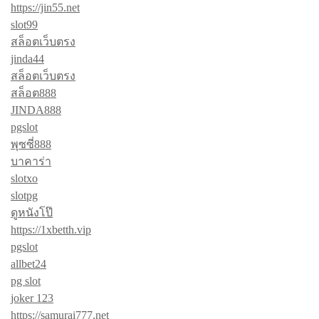
https://jin55.net
slot99
สล็อตเว็บตรง
jinda44
สล็อตเว็บตรง
สล็อต888
JINDA888
pgslot
พุซซี่888
บาคาร่า
slotxo
slotpg
ดูหนังโป๊
https://1xbetth.vip
pgslot
allbet24
pg slot
joker 123
https://samurai777.net