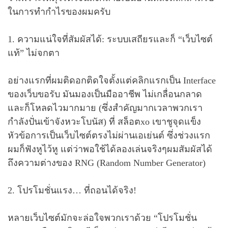
ในการทำกำไรของผมครับ
1. ความแน่ใจที่สัมผัสได้: ระบบเสถียรและก็ “เว็บไซต์
แท้” ไม่จกตา
อย่างแรกที่ผมติดอกติดใจตั้งแต่คลิกแรกเป็น Interface
ของเว็บขอรับ มันมองเป็นมืออาชีพ ไม่เกลื่อนกลาด
และก็โหลดไวมากมาย (ซึ่งสำคัญมากเวลาพวกเรา
กำลังปั่นเข้าจังหวะโบนัส) ที่ สล็อตxo เขาชูจุดแข็ง
หัวข้อการเป็นเว็บไซต์ตรงไม่ผ่านเอเย่นต์ ซึ่งช่วงแรก
ผมก็ฟังหูไว้หู แต่ว่าพอใช้ได้ลองเล่นจริงๆผมสัมผัสได้
ถึงความต่างของ RNG (Random Number Generator)
2. โปรโมชั่นแรง… ที่ถอนได้จริง!
หลายเว็บไซต์มักจะล่อใจพวกเราด้วย “โปรโมชั่น