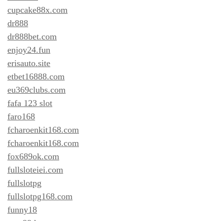
cupcake88x.com
dr888
dr888bet.com
enjoy24.fun
erisauto.site
etbet16888.com
eu369clubs.com
fafa 123 slot
faro168
fcharoenkit168.com
fcharoenkit168.com
fox689ok.com
fullsloteiei.com
fullslotpg
fullslotpg168.com
funny18