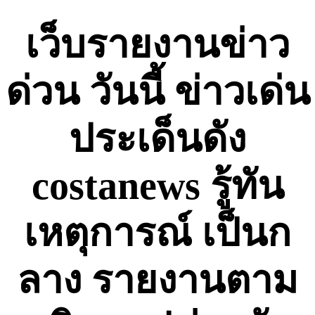
Skip
to
เว็บรายงานข่าว
content
ด่วน วันนี้ ข่าวเด่น
ประเด็นดัง
costanews รู้ทัน
เหตุการณ์ เป็นก
ลาง รายงานตาม