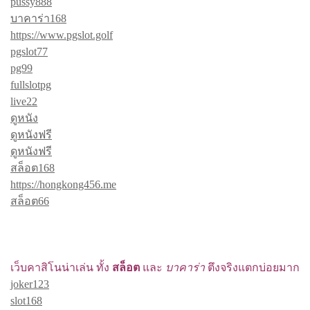
pussy888
บาคาร่า168
https://www.pgslot.golf
pgslot77
pg99
fullslotpg
live22
ดูหนัง
ดูหนังฟรี
ดูหนังฟรี
สล็อต168
https://hongkong456.me
สล็อต66
เว็บคาสิโนน่าเล่น ทั้ง
สล็อต
และ
บาคาร่า
ตึงจริงแตกบ่อยมาก
joker123
slot168