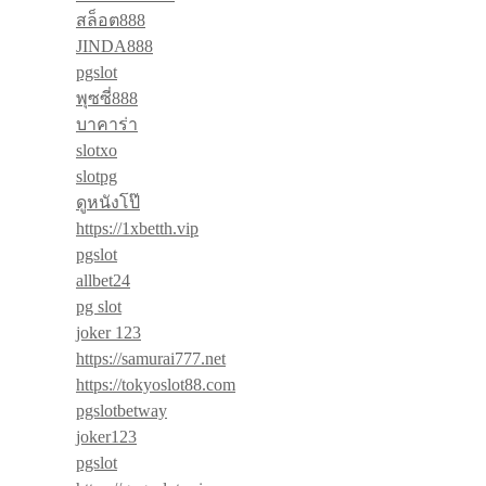
สล็อต888
JINDA888
pgslot
พุซซี่888
บาคาร่า
slotxo
slotpg
ดูหนังโป๊
https://1xbetth.vip
pgslot
allbet24
pg slot
joker 123
https://samurai777.net
https://tokyoslot88.com
pgslotbetway
joker123
pgslot