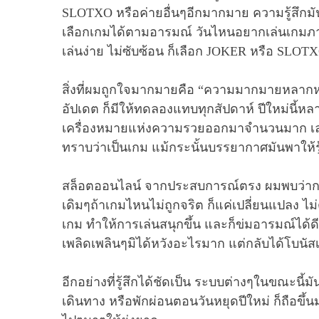
SLOTXO หรือค่ายอื่นๆอีกมากมาย ความรู้สึกมั
เลือกเกมได้ตามอารมณ์ วันไหนอยากเล่นเกมภาพ
เล่นง่าย ไม่ซับซ้อน ก็เลือก JOKER หรือ SLOTX
สิ่งที่ผมถูกใจมากมายคือ “ความมากมายหลากหลา
อัปเดต ก็มีให้ทดลองแทบทุกสัปดาห์ ปีใหม่นี้ห
เครื่องหมายแห่งความรวยออกมาจำนวนมาก เล่นแ
ทราบว่าเป็นเกม แม้กระนั้นบรรยากาศมันพาให้รู้
สล็อตออนไลน์ จากประสบการณ์ตรง ผมพบว่าการ
เดิมๆถ้าเกมไหนไม่ถูกจริต ก็แค่เปลี่ยนแปลง ไม่
เกม ทำให้การเล่นสนุกขึ้น และก็ข่มอารมณ์ได้ดี
เพลิดเพลินๆมิได้หวังอะไรมาก แต่กลับได้โบนั
อีกอย่างที่รู้สึกได้ชัดเป็น ระบบต่างๆในขณะนี้ม
เดินทาง หรือพักผ่อนตอนวันหยุดปีใหม่ ก็ถือขึ