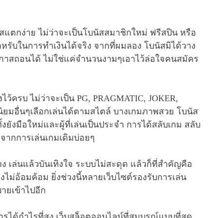
นัสแตกง่าย ไม่ว่าจะเป็นโบนัสสมาชิกใหม่ ฟรีสปิน หรือ
ำหรับในการทำเงินได้จริง จากที่ผมลอง โบนัสมิได้วาง
้โอกาสถอนได้ ไม่ใช่แค่จำนวนงามๆเอาไว้ล่อใจคนสมัคร
งไว้ครบ ไม่ว่าจะเป็น PG, PRAGMATIC, JOKER,
ยมอื่นๆเลือกเล่นได้ตามสไตล์ บางเกมภาพสวย โบนัส
งยังมือใหม่และผู้ที่เล่นเป็นประจำ การได้สลับเกม สลับ
ยดจากการเล่นเกมเดิมบ่อยๆ
 เล่นแล้วบันเทิงใจ ระบบไม่สะดุด แล้วก็ที่สำคัญคือ
ไม่อ้อมค้อม ยิ่งช่วงนี้หลายเว็บไซต์รองรับการเล่น
สบายเข้าไปอีก
รได้กำไรที่สูง เว็บสล็อตออนไลน์ที่สมบูรณ์แบบที่สุด