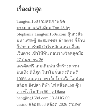
สำหรับ:
เรื่องล่าสุด
Tangtem168 เกมสดภาพชัด
บรรยากาศพรีเมียม Top 48 by
Stephania Tangtem168e.com ลุ้นกงล้อ
มหาเศรษฐี สะสมเพชร จ่ายตรง กี่ล้าน
ก็จ่าย การันตี กำไรหลักแสน สล็อต
เว็บตรง เข้าให้ทัน ก่อนรางวัลหลุดมือ
27 กันยายน 26
เครดิตฟรี เกมเดิมพัน ที่สร้างความ
บันเทิง ดีที่สุด โปรโมชั่นเครดิตฟรี
100% เกมคุรภาพ เว็บโปร่งใส ไลฟ์สด
สล็อต ยิงปลา กีฬา ไพ่ สล็อต168 คุ้ม
ค่า ที่ไว้ใจ Top 50 by Diana
hengjing168d.com 13 AUG 69
casino สล็อต888 สล็อต 2026 รวมทุก