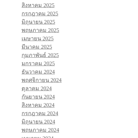
สิงหาคม 2025
กรกฎาคม 2025
มิถุนายน 2025
พฤษภาคม 2025
เมษายน 2025
มีนาคม 2025
กุมภาพันธ์ 2025
มกราคม 2025
ธันวาคม 2024
พฤศจิกายน 2024
ตุลาคม 2024
กันยายน 2024
สิงหาคม 2024
กรกฎาคม 2024
มิถุนายน 2024
พฤษภาคม 2024