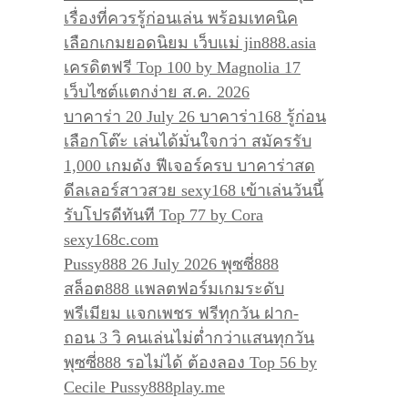
เรื่องที่ควรรู้ก่อนเล่น พร้อมเทคนิค
เลือกเกมยอดนิยม เว็บแม่ jin888.asia
เครดิตฟรี Top 100 by Magnolia 17
เว็บไซต์แตกง่าย ส.ค. 2026
บาคาร่า 20 July 26 บาคาร่า168 รู้ก่อน
เลือกโต๊ะ เล่นได้มั่นใจกว่า สมัครรับ
1,000 เกมดัง ฟีเจอร์ครบ บาคาร่าสด
ดีลเลอร์สาวสวย sexy168 เข้าเล่นวันนี้
รับโปรดีทันที Top 77 by Cora
sexy168c.com
Pussy888 26 July 2026 พุซซี่888
สล็อต888 แพลตฟอร์มเกมระดับ
พรีเมียม แจกเพชร ฟรีทุกวัน ฝาก-
ถอน 3 วิ คนเล่นไม่ต่ำกว่าแสนทุกวัน
พุซซี่888 รอไม่ได้ ต้องลอง Top 56 by
Cecile Pussy888play.me