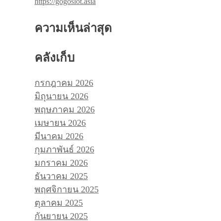
https://gogoslot.asia
ความเห็นล่าสุด
คลังเก็บ
กรกฎาคม 2026
มิถุนายน 2026
พฤษภาคม 2026
เมษายน 2026
มีนาคม 2026
กุมภาพันธ์ 2026
มกราคม 2026
ธันวาคม 2025
พฤศจิกายน 2025
ตุลาคม 2025
กันยายน 2025