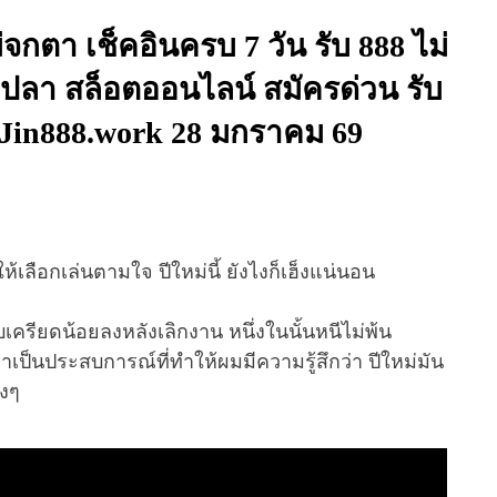
่จกตา เช็คอินครบ 7 วัน รับ 888 ไม่
ิงปลา สล็อตออนไลน์ สมัครด่วน รับ
iz Jin888.work 28 มกราคม 69
เลือกเล่นตามใจ ปีใหม่นี้ ยังไงก็เฮ็งแน่นอน
บเครียดน้อยลงหลังเลิกงาน หนึ่งในนั้นหนีไม่พ้น
เป็นประสบการณ์ที่ทำให้ผมมีความรู้สึกว่า ปีใหม่มัน
ิงๆ