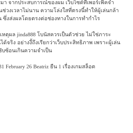
มา จากประสบการณ์ของผม เว็บไซต์ที่เพอร์เฟ็คจำ
่วงเวลาไม่นาน ความโล่งใสที่ตรงนี้ทำให้ผู้เล่นกล้า
ขึ้น ซึ่งส่งผลโดยตรงต่อช่องทางในการทำกำไร
ีเหตุผล jinda888 โบนัสควรเป็นตัวช่วย ไม่ใช่ภาระ
จริง อย่างงี้ถึงเรียกว่าเว็บประสิทธิภาพ เพราะผู้เล่น
ี่ซับซ้อนเกินความจำเป็น
 February 26 Beatriz ยืน 1 เรื่องเกมสล็อต