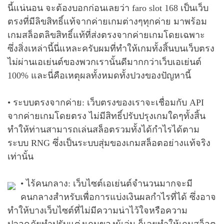
นี้แน่นอน จะต้องบอกก่อนเลยว่า faro slot 168 เป็นเว็บ
ตรงที่มีลิขสิทธิ์แท้จากค่ายเกมต่างๆทุกค่าย มาพร้อม
เกมสล็อตลิขสิทธิ์แท้ที่ส่งตรงจากค่ายเกมโดยเฉพาะ
ซึ่งสิ่งเหล่านี้นี่แหละครับผมที่ทำให้เกมทั้งสิ้นบนเว็บตรง
ไม่ผ่านเอเย่นต์ของพวกเรานั้นดีมากกว่าเว็บเอเย่นต์
100% และนี่คือเหตุผลทั้งหมดทั้งปวงของปัญหานี้
• ระบบตรงจากค่าย: เว็บตรงของเราจะเชื่อมกับ API
จากค่ายเกมโดยตรง ไม่มีสิทธิ์ปรับปรุงเกมใดๆทั้งสิ้น
ทำให้ท่านสามารถเล่นสล็อตรวมทั้งได้กำไรได้ตาม
ระบบ RNG ซึ่งเป็นระบบสุ่มของเกมสล็อตอย่างแท้จริง
เท่านั้น
• ไร้คนกลาง: เว็บไซต์เอเย่นต์จำนวนมากจะมี
คนกลางสำหรับเพื่อการแบ่งเงินผลกำไรที่ได้ ซึ่งอาจ
ทำให้บางเว็บไซต์ที่ไม่มีความน่าไว้ใจหรือความ
ปลอดภัยทำปรับแต่งเกมของผู้เล่น ก็เลยทำให้เกมสล็อต