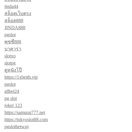
jinda44
สล็อตเว็บตรง
สล็อต888
JINDA888
pgslot
พุซซี่888
บาคาร่า
slotxo
slotpg
ดูหนังโป๊
https://1xbetth.vip
pgslot
allbet24
pg slot
joker 123
https://samurai777.net
https://tokyoslot88.com
pgslotbetway