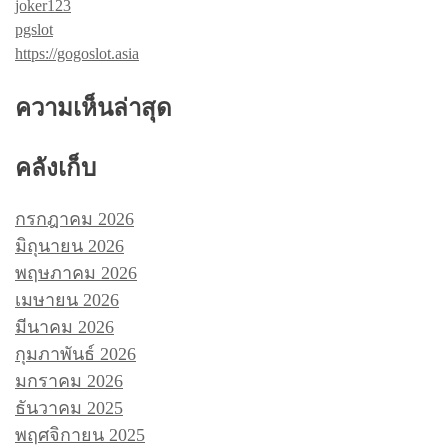
joker123
pgslot
https://gogoslot.asia
ความเห็นล่าสุด
คลังเก็บ
กรกฎาคม 2026
มิถุนายน 2026
พฤษภาคม 2026
เมษายน 2026
มีนาคม 2026
กุมภาพันธ์ 2026
มกราคม 2026
ธันวาคม 2025
พฤศจิกายน 2025