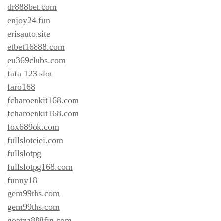
dr888bet.com
enjoy24.fun
erisauto.site
etbet16888.com
eu369clubs.com
fafa 123 slot
faro168
fcharoenkit168.com
fcharoenkit168.com
fox689ok.com
fullsloteiei.com
fullslotpg
fullslotpg168.com
funny18
gem99ths.com
gem99ths.com
goatza888fin.com