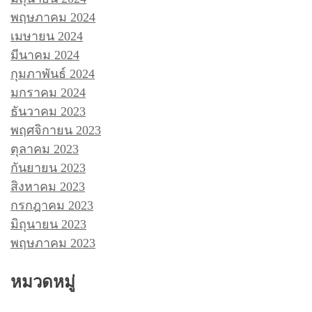
พฤษภาคม 2024
เมษายน 2024
มีนาคม 2024
กุมภาพันธ์ 2024
มกราคม 2024
ธันวาคม 2023
พฤศจิกายน 2023
ตุลาคม 2023
กันยายน 2023
สิงหาคม 2023
กรกฎาคม 2023
มิถุนายน 2023
พฤษภาคม 2023
หมวดหมู่