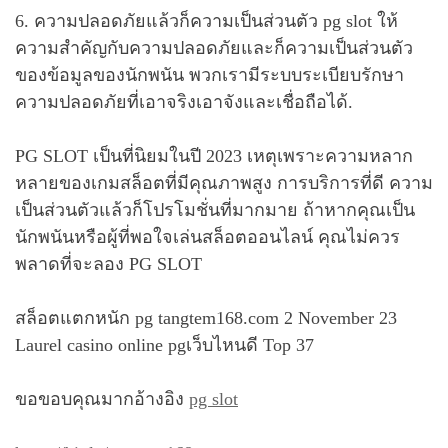
6. ความปลอดภัยแล้วก็ความเป็นส่วนตัว pg slot ให้
ความสำคัญกับความปลอดภัยและก็ความเป็นส่วนตัว
ของข้อมูลของนักพนัน พวกเรามีระบบระเบียบรักษา
ความปลอดภัยที่เอาจริงเอาจังและเชื่อถือได้.
PG SLOT เป็นที่นิยมในปี 2023 เหตุเพราะความหลาก
หลายของเกมสล็อตที่มีคุณภาพสูง การบริการที่ดี ความ
เป็นส่วนตัวแล้วก็โปรโมชั่นที่มากมาย ถ้าหากคุณเป็น
นักพนันหรือผู้ที่พอใจเล่นสล็อตออนไลน์ คุณไม่ควร
พลาดที่จะลอง PG SLOT
สล็อตแตกหนัก pg tangtem168.com 2 November 23
Laurel casino online pgเว็บไหนดี Top 37
ขอขอบคุณมากอ้างอิง
pg slot