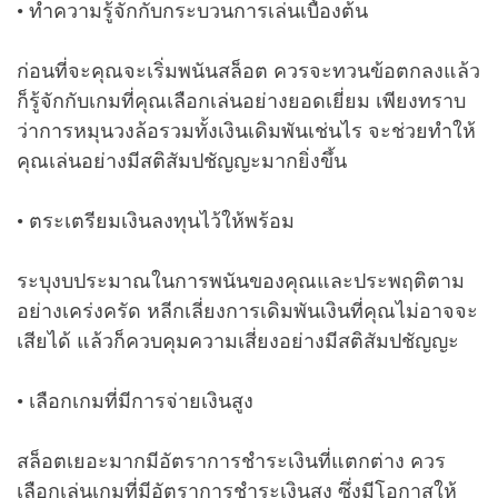
• ทำความรู้จักกับกระบวนการเล่นเบื้องต้น
ก่อนที่จะคุณจะเริ่มพนันสล็อต ควรจะทวนข้อตกลงแล้ว
ก็รู้จักกับเกมที่คุณเลือกเล่นอย่างยอดเยี่ยม เพียงทราบ
ว่าการหมุนวงล้อรวมทั้งเงินเดิมพันเช่นไร จะช่วยทำให้
คุณเล่นอย่างมีสติสัมปชัญญะมากยิ่งขึ้น
• ตระเตรียมเงินลงทุนไว้ให้พร้อม
ระบุงบประมาณในการพนันของคุณและประพฤติตาม
อย่างเคร่งครัด หลีกเลี่ยงการเดิมพันเงินที่คุณไม่อาจจะ
เสียได้ แล้วก็ควบคุมความเสี่ยงอย่างมีสติสัมปชัญญะ
• เลือกเกมที่มีการจ่ายเงินสูง
สล็อตเยอะมากมีอัตราการชำระเงินที่แตกต่าง ควร
เลือกเล่นเกมที่มีอัตราการชำระเงินสูง ซึ่งมีโอกาสให้