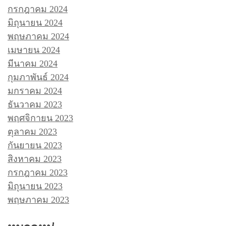
กรกฎาคม 2024
มิถุนายน 2024
พฤษภาคม 2024
เมษายน 2024
มีนาคม 2024
กุมภาพันธ์ 2024
มกราคม 2024
ธันวาคม 2023
พฤศจิกายน 2023
ตุลาคม 2023
กันยายน 2023
สิงหาคม 2023
กรกฎาคม 2023
มิถุนายน 2023
พฤษภาคม 2023