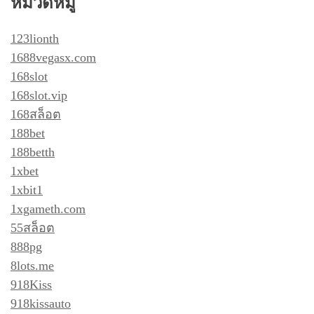
หมวดหมู่
123lionth
1688vegasx.com
168slot
168slot.vip
168สล็อต
188bet
188betth
1xbet
1xbit1
1xgameth.com
55สล็อต
888pg
8lots.me
918Kiss
918kissauto