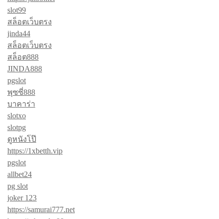
slot99
สล็อตเว็บตรง
jinda44
สล็อตเว็บตรง
สล็อต888
JINDA888
pgslot
พุซซี่888
บาคาร่า
slotxo
slotpg
ดูหนังโป๊
https://1xbetth.vip
pgslot
allbet24
pg slot
joker 123
https://samurai777.net