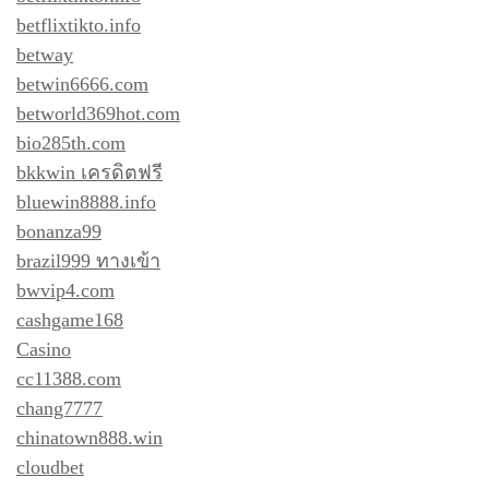
betflixtikto.info
betway
betwin6666.com
betworld369hot.com
bio285th.com
bkkwin เครดิตฟรี
bluewin8888.info
bonanza99
brazil999 ทางเข้า
bwvip4.com
cashgame168
Casino
cc11388.com
chang7777
chinatown888.win
cloudbet