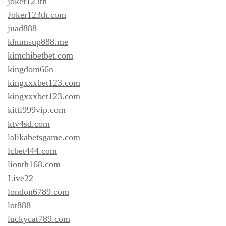
joker123th
Joker123th.com
juad888
khumsup888.me
kimchibetbet.com
kingdom66n
kingxxxbet123.com
kingxxxbet123.com
kitti999vip.com
ktv4sd.com
lalikabetsgame.com
lcbet444.com
lionth168.com
Live22
london6789.com
lot888
luckycat789.com