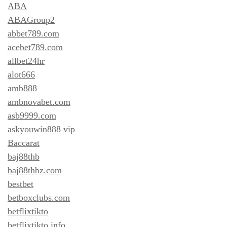
ABA
ABAGroup2
abbet789.com
acebet789.com
allbet24hr
alot666
amb888
ambnovabet.com
asb9999.com
askyouwin888 vip
Baccarat
baj88thb
baj88thbz.com
bestbet
betboxclubs.com
betflixtikto
betflixtikto.info