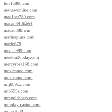
luis16888.com
m4newonline.com
mac1bet789.com
macau69 สมัคร
macau888.win
marinapluss.com
mario678
medee989.com
meekin365day.com
mercyrosa168.com
mexicanoo.com
mexicanoo.com
mfj889xx.com
mib555s.com
mmgoldsbets.com
mmplay-casino.com
mono1688