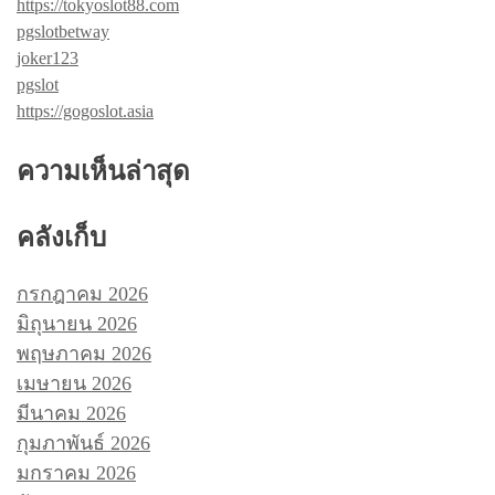
https://tokyoslot88.com
pgslotbetway
joker123
pgslot
https://gogoslot.asia
ความเห็นล่าสุด
คลังเก็บ
กรกฎาคม 2026
มิถุนายน 2026
พฤษภาคม 2026
เมษายน 2026
มีนาคม 2026
กุมภาพันธ์ 2026
มกราคม 2026