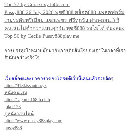
Top 77 by Cora sexy168c.com
Pussy888 26 July 2026 พุซซี่888 สล็อต888 แพลตฟอร์ม
เกมระดับพรีเมียม แจกเพชร ฟรีทุกวัน ฝาก-ถอน 3 วิ
คนเล่นไม่ต่ำกว่าแสนทุกวัน พุซซี่888 รอไม่ได้ ต้องลอง
Top 56 by Cecile Pussy888play.me
การบรรลุเป้าหมายมักมากับการตัดสินใจของเราในเวลาที่เรา
รับมันอย่างจริงใจ
เว็บสล็อตและบาคาร่าของโครตดีเว็บนี้เล่นแล้วรวยจัดๆ
https://918kissauto.xyz
หนังชนโรง
https://sagame168th.club
joker123
ดูหนังออนไลน์
https://www.pussy888play.com
pussy888