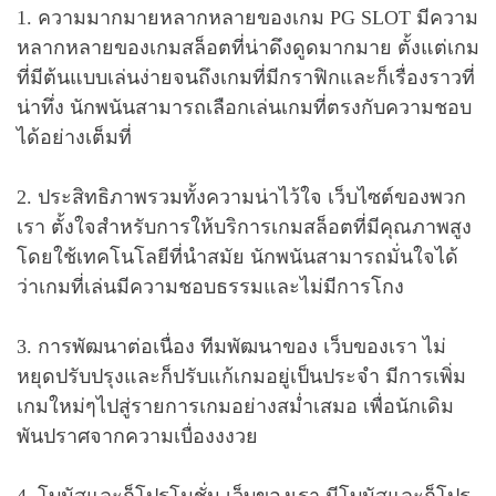
1. ความมากมายหลากหลายของเกม PG SLOT มีความ
หลากหลายของเกมสล็อตที่น่าดึงดูดมากมาย ตั้งแต่เกม
ที่มีต้นแบบเล่นง่ายจนถึงเกมที่มีกราฟิกและก็เรื่องราวที่
น่าทึ่ง นักพนันสามารถเลือกเล่นเกมที่ตรงกับความชอบ
ได้อย่างเต็มที่
2. ประสิทธิภาพรวมทั้งความน่าไว้ใจ เว็บไซต์ของพวก
เรา ตั้งใจสำหรับการให้บริการเกมสล็อตที่มีคุณภาพสูง
โดยใช้เทคโนโลยีที่นำสมัย นักพนันสามารถมั่นใจได้
ว่าเกมที่เล่นมีความชอบธรรมและไม่มีการโกง
3. การพัฒนาต่อเนื่อง ทีมพัฒนาของ เว็บของเรา ไม่
หยุดปรับปรุงและก็ปรับแก้เกมอยู่เป็นประจำ มีการเพิ่ม
เกมใหม่ๆไปสู่รายการเกมอย่างสม่ำเสมอ เพื่อนักเดิม
พันปราศจากความเบื่องงงวย
4. โบนัสและก็โปรโมชั่น เว็บของเรา มีโบนัสและก็โปร