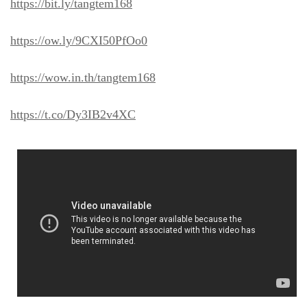
https://bit.ly/tangtem168
https://ow.ly/9CXI50PfOo0
https://wow.in.th/tangtem168
https://t.co/Dy3IB2v4XC