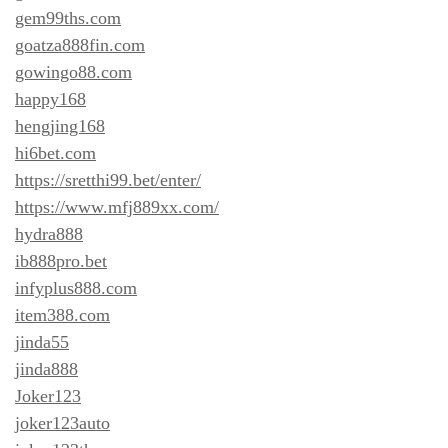
gem99ths.com
goatza888fin.com
gowingo88.com
happy168
hengjing168
hi6bet.com
https://sretthi99.bet/enter/
https://www.mfj889xx.com/
hydra888
ib888pro.bet
infyplus888.com
item388.com
jinda55
jinda888
Joker123
joker123auto