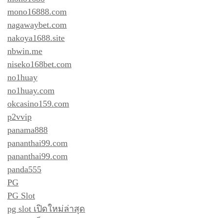
mono16888.com
nagawaybet.com
nakoya1688.site
nbwin.me
niseko168bet.com
no1huay
no1huay.com
okcasino159.com
p2vvip
panama888
pananthai99.com
pananthai99.com
panda555
PG
PG Slot
pg slot เปิดใหม่ล่าสุด