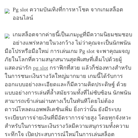
Pg slot ความบันเทิงที่การหาโชค จากเกมสล็อต
ออนไลน์
เกมสล็อตจากค่ายนี้เป็นเกมpgที่มีความนิยมชมชอบ
อย่างแพร่หลายในวงกว้าง ไม่ว่าคุณจะเป็นนักพนัน
มือโปรหรือมือใหม่ การเล่นเกม Pg slot จะพาคุณผจญ
ภัยในโลกที่ความสนุกสนานสุดพิเศษที่เต็มไปด้วยผู้
แสดงน่ารัก
pg slot
กราฟิกที่สวย แล้วก็ช่องทางสำหรับ
ในการชนะเงินรางวัลใหญ่มากมาย เกมนี้ได้รับการ
ออกแบบอย่างละเอียดและก็มีความคิดประดิษฐ์ ด้วย
แบบอย่างการเล่นที่ล้ำสมัยรวมทั้งที่ไม่ซับซ้อน นักพนัน
สามารถเข้าเล่นผ่านทางเว็บในทันทีโดยไม่ต้อง
ดาวน์โหลดแอพพลิเคชันเพิ่ม ยิ่งกว่านั้น ยังมีระบบ
ระเบียบการจ่ายเงินที่มีอัตราการจ่ายสูง โดยทุกจังหวะ
สำหรับในการชนะเงินรางวัลมีความสนุกรวมทั้งความ
ระทึกใจ เปิดประสบการณ์ใหม่ในการเล่นสล็อต