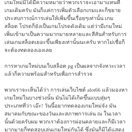
เกมใหม่มิได้มีความหมายว่าพวกเราจะเอามาแทนที่
เกมเดิมครับ มันก็แค่การเพิ่มตัวเลือกเกมและก็ขยาย
ประสบการณ์การเล่นให้เพิ่มขึ้นเรื่อยๆเท่านั้น เกม
สล็อต โปรดก็ยังเป็นเกมโปรดดังเดิม แต่ว่ามีเกมใหม่
เพิ่มเข้ามาเป็นความมากมายหลายและสีสันสำหรับการ
เล่นเกมสล็อตเยอะขึ้นเพียงเท่านั้นนะครับ หากไม่เชื่อก็
จะต้องทดลองเองเลย
การหาเกมใหม่บนเว็บสล็อต pg เป็นผลจากจังหวะเวลา
แล้วก็ความพร้อมสำหรับเพื่อการสำรวจ
พวกเราจะเห็นได้ว่า การเล่นเว็บไซต์ alot66 แล้วมองหา
เกมใหม่ในบางช่วงนั้น มันไม่ได้เกิดขึ้นแบบสุ่มๆ
ประเภทที่ว่า เอ๊ะ! วันนี้อยากทดลองเกมใหม่จัง มัน
สมาคมกับขณะของวันและสภาพการเล่น ณ ในเวลา
นั้นด้วยครับผม พวกเราต้องการผ่อนคลายและก็มีเวลา
มากมายก็ทดสอบเล่นเกมใหม่กันได้ ซึ่งมันก็มิได้แสดง