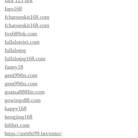
fafa 123 slot
faro168
fcharoenkit168.com
fcharoenkit168.com
fox689ok.com
fullsloteiei.com
fullslotpg
fullslotpg168.com
funny18
gem99ths.com
gem99ths.com
goatza888fin.com
gowingo88.com
happy168
hengjing168
hi6bet.com
https://sretthi99.bet/enter/