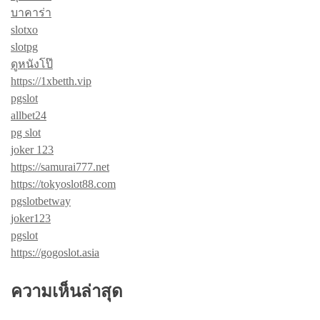
บาคาร่า
slotxo
slotpg
ดูหนังโป๊
https://1xbetth.vip
pgslot
allbet24
pg slot
joker 123
https://samurai777.net
https://tokyoslot88.com
pgslotbetway
joker123
pgslot
https://gogoslot.asia
ความเห็นล่าสุด