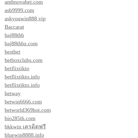
ambnovabet.com
asb9999.com
askyouwin888 vip
Baccarat
baj88thb
baj88thbz.com
bestbet
betboxclubs.com
betflixtikto
betflixtikto.info
betflixtikto.info
betway
betwin6666.com
betworld369hot.com
bio285th.com
bkkwin เครดิตฟรี
bluewin8888.info