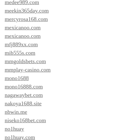
medee989.com
meekin365day.com
mercyrosa168.com
mexicanoo.com
mexicanoo.com
mfj889xx.com
mib555s.com
mmgoldsbets.com
mmplay-casino.com
mono1688
mono16888.com
nagawaybet.com
nakoya1688.site
nbwin.me
niseko168bet.com
no1huay
no1huay.com