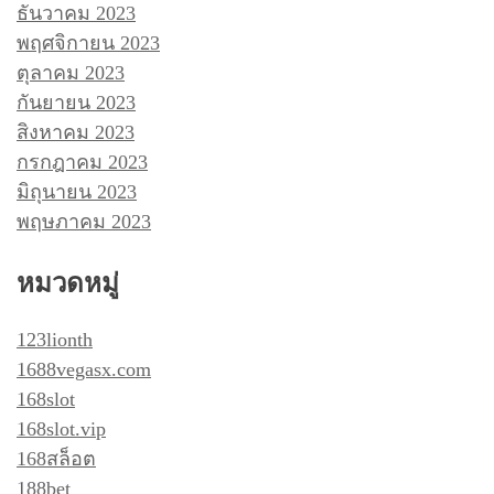
ธันวาคม 2023
พฤศจิกายน 2023
ตุลาคม 2023
กันยายน 2023
สิงหาคม 2023
กรกฎาคม 2023
มิถุนายน 2023
พฤษภาคม 2023
หมวดหมู่
123lionth
1688vegasx.com
168slot
168slot.vip
168สล็อต
188bet