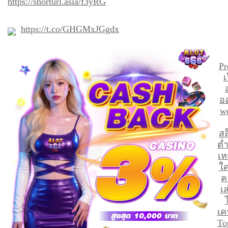
https://shorturl.asia/f3yRG
https://t.co/GHGMxJGgdx
แ
Pr
เ
น
ะ
อ
w
แ
น
สล
ว
ต่
เห
เ
ใ
รื่
ค
อ
เ
ง
เค
To