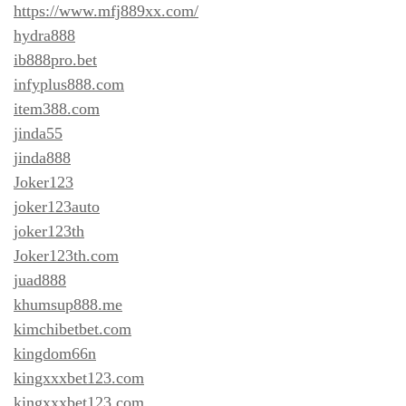
https://www.mfj889xx.com/
hydra888
ib888pro.bet
infyplus888.com
item388.com
jinda55
jinda888
Joker123
joker123auto
joker123th
Joker123th.com
juad888
khumsup888.me
kimchibetbet.com
kingdom66n
kingxxxbet123.com
kingxxxbet123.com