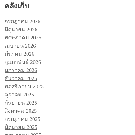
คลังเก็บ
กรกฎาคม 2026
มิถุนายน 2026
พฤษภาคม 2026
เมษายน 2026
มีนาคม 2026
กุมภาพันธ์ 2026
มกราคม 2026
ธันวาคม 2025
พฤศจิกายน 2025
ตุลาคม 2025
กันยายน 2025
สิงหาคม 2025
กรกฎาคม 2025
มิถุนายน 2025