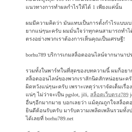
แนวทางการทำผลกำไรให้ได้ 1 เพียงแค่นั้น
ผมมีความคิดว่า มันแทบเป็นการตั้งกำไรแบบเบส
ยากแน่ๆนะครับ ผมมั่นใจว่าทุกคนสามารถทำได้ แ
ตรงอย่างพวกเราต้องการเห็นคุณเป็นเศรษฐี!
borhu789 บริการเกมสล็อตออนไลน์จากนานาประ
รวมทั้งในพาร์ทในที่สุดของบทความนี้ ผมก็อยาก
สล็อตออนไลน์ของพวกเราสักนิดสักหน่อยนะคร
ผิดหวังแน่ๆนะครับ เพราะเหตุว่าเราจัดเต็มเรื
แน่ๆ ไม่ว่าจะเป็น pgslot, jili,
สล็อตเว็บตรง789
j
อื่นๆอีกมากมาย บอกเลยว่า แม้คุณถูกใจสล็อต
ยินดีต้อนรับครับ มารับความเพลิดเพลินรวมทั้
ได้เลยที่ borhu789.net