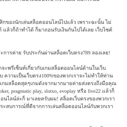
ิกของนักเล่นสล็อตออนไลน์ไปแล้ว เพราะฉะนั้น ไม่
ล้วก็ถ้าทำได้ ก็มาถอนรับเงินกันไปได้เลย เว็บไซต์
การค่าย รับประกันผ่านสล็อตเว็บตรง789 ลองเลย!
จะพรีเซ็นท์เกี่ยวกับเกมสล็อตออนไลน์ด้านในเว็บ
ับ ความเป็นเว็บตรง100%ของพวกเราจะไม่ทำให้ท่าน
่องเกมสล็อตสุดๆเกมดังจากมากมายค่ายส่งตรงถึงมือคุณ
oker, pragmatic play, slotxo, evoplay หรือ live22 แล้วก็
ออนไลน์ล่ะก็ มาเลยครับผม! สล็อตเว็บตรงของพวกเรา
งประสบการณ์ที่ดีจากการเล่นสล็อตออนไลน์กับพวกเรา