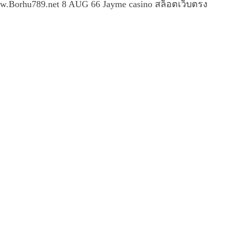
w.Borhu789.net 8 AUG 66 Jayme casino สล็อตเว็บตรง