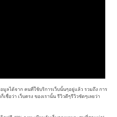
อมูลได้จาก คนที่ใช้บริการเว็บนั้นๆอยู่แล้ว รวมถึง การ
็เชื่อว่า เว็บตรง ของเรานั้น รีวิวดีๆรีวิวชัดๆเลยว่า