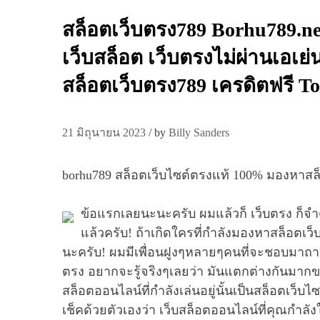
สล็อตเว็บตรง789 Borhu789.ne
เว็บสล็อต เว็บตรงไม่ผ่านเอเย่นต
สล็อตเว็บตรง789 เครดิตฟรี T
21 มิถุนายน 2023
/
by
Billy Sanders
borhu789 สล็อตเว็บไซต์ตรงแท้ 100% มองหาสล็
ข้อแรกเลยนะนะครับ ผมแล้วก็ เว็บตรง ก็จ
แล้วครับ! ถ้าเกิดใครที่กำลังมองหาสล็อตเว็
นะครับ! ผมมีเพื่อนฝูงๆหลายๆคนที่จะชอบมาถาม
ตรง อยากจะรู้จริงๆเลยว่า มันแตกต่างกันมากขน
สล็อตออนไลน์ที่กำลังเล่นอยู่นั้นเป็นสล็อตเว็บ
เช็คด้วยตัวเองว่า เว็บสล็อตออนไลน์ที่คุณกำลังใ