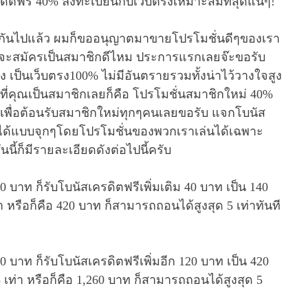
ดิตฟรี 40% ลงทะเบียนกับเว็บตรงเหมาะสมที่สุดแน่ๆ!
ตูกันไปแล้ว ผมก็ขออนุญาตมาขายโปรโมชั่นดีๆของเรา
ว่าจะสมัครเป็นสมาชิกดีไหม ประการแรกเลยจ๊ะขอรับ
 เป็นเว็บตรง100% ไม่มีอันตรายรวมทั้งน่าไว้วางใจสูง
ทีที่คุณเป็นสมาชิกเลยก็คือ โปรโมชั่นสมาชิกใหม่ 40%
าเพื่อต้อนรับสมาชิกใหม่ทุกๆคนเลยขอรับ แจกโบนัส
ันได้แบบจุกๆโดยโปรโมชั่นของพวกเราเล่นได้เฉพาะ
นี้ก็มีรายละเอียดดังต่อไปนี้ครับ
0 บาท ก็รับโบนัสเครดิตฟรีเพิ่มเติม 40 บาท เป็น 140
 หรือก็คือ 420 บาท ก็สามารถถอนได้สูงสุด 5 เท่าทันที
0 บาท ก็รับโบนัสเครดิตฟรีเพิ่มอีก 120 บาท เป็น 420
เท่า หรือก็คือ 1,260 บาท ก็สามารถถอนได้สูงสุด 5