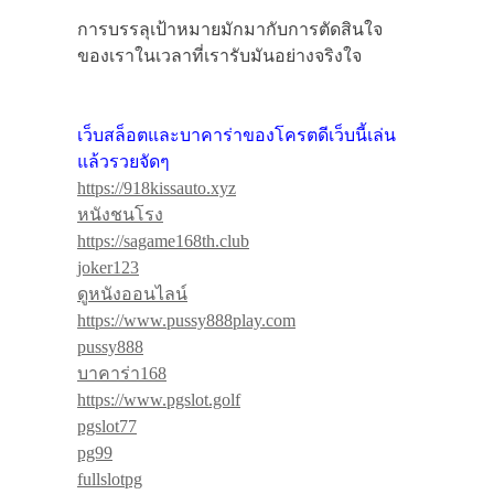
การบรรลุเป้าหมายมักมากับการตัดสินใจ
ของเราในเวลาที่เรารับมันอย่างจริงใจ
เว็บสล็อตและบาคาร่าของโครตดีเว็บนี้เล่น
แล้วรวยจัดๆ
https://918kissauto.xyz
หนังชนโรง
https://sagame168th.club
joker123
ดูหนังออนไลน์
https://www.pussy888play.com
pussy888
บาคาร่า168
https://www.pgslot.golf
pgslot77
pg99
fullslotpg