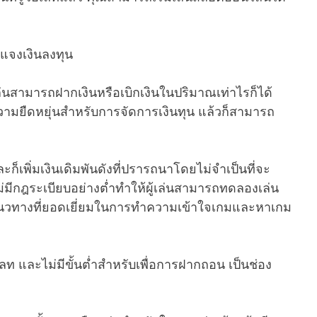
แจงเงินลงทุน
เล่นสามารถฝากเงินหรือเบิกเงินในปริมาณเท่าไรก็ได้
ีความยืดหยุ่นสำหรับการจัดการเงินทุน แล้วก็สามารถ
ะก็เพิ่มเงินเดิมพันดังที่ปรารถนาโดยไม่จำเป็นที่จะ
ม่มีกฎระเบียบอย่างต่ำทำให้ผู้เล่นสามารถทดลองเล่น
ป็นแนวทางที่ยอดเยี่ยมในการทำความเข้าใจเกมและหาเกม
เลท และไม่มีขั้นต่ำสำหรับเพื่อการฝากถอน เป็นช่อง