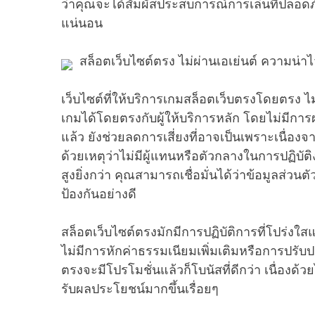
ว่าคุณจะได้สัมผัสประสบการณ์การเล่นที่ปลอดภ
แน่นอน
สล็อตเว็บไซต์ตรง ไม่ผ่านเอเย่นต์ ความน่าไ
เว็บไซต์ที่ให้บริการเกมสล็อตเว็บตรงโดยตรง ไม่
เกมได้โดยตรงกับผู้ให้บริการหลัก โดยไม่มีการผ
แล้ว ยังช่วยลดการเสี่ยงที่อาจเป็นเพราะเนื่องจา
ด้วยเหตุว่าไม่มีผู้แทนหรือตัวกลางในการปฏิบั
สูงยิ่งกว่า คุณสามารถเชื่อมั่นได้ว่าข้อมูล
ป้องกันอย่างดี
สล็อตเว็บไซต์ตรงมักมีการปฏิบัติการที่โปร่งใสแ
ไม่มีการหักค่าธรรมเนียมเพิ่มเติมหรือการปรับ
ตรงจะมีโปรโมชั่นแล้วก็โบนัสที่ดีกว่า เนื่องด้วย
รับผลประโยชน์มากขึ้นเรื่อยๆ