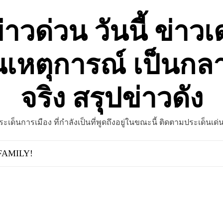
าวด่วน วันนี้ ข่าวเ
ทันเหตุการณ์ เป็น
จริง สรุปข่าวดัง
บประเด็นการเมือง ที่กำลังเป็นที่พูดถึงอยู่ในขณะนี้ ติดตามประเด็นเด
FAMILY!