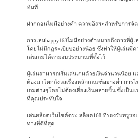
ทันที
ฝากถอนไม่มีอย่างต่ำ ความอิสระสำหรับการจัด
การเล่นhappy168ไม่มีอย่างต่ำหมายถึงการที่ผู้
โดยไม่มีกฎระเบียบอย่างน้อย ซึ่งทำให้ผู้เล่นม
เล่นเกมได้ตามงบประมาณที่ตั้งไว้
ผู้เล่นสามารถเริ่มเล่นเกมด้วยเงินจำนวนน้อย แล
ต้องมาวิตกกังวลเรื่องหลักเกณฑ์อย่างต่ำ การไ
เกมต่างๆโดยไม่ต้องเสี่ยงเงินหลายชิ้น ซึ่งเ
ที่คุณประทับใจ
เล่นสล็อตเว็บไซต์ตรง สล็อต168 ที่รองรับทรูวอ
ทางที่ดีที่สุด