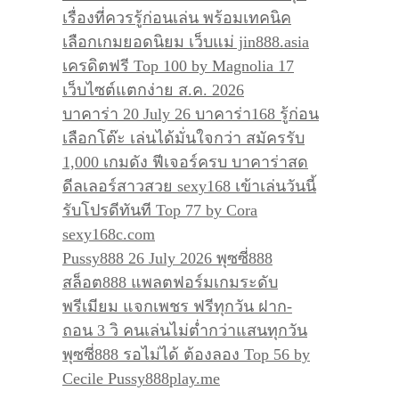
เรื่องที่ควรรู้ก่อนเล่น พร้อมเทคนิค
เลือกเกมยอดนิยม เว็บแม่ jin888.asia
เครดิตฟรี Top 100 by Magnolia 17
เว็บไซต์แตกง่าย ส.ค. 2026
บาคาร่า 20 July 26 บาคาร่า168 รู้ก่อน
เลือกโต๊ะ เล่นได้มั่นใจกว่า สมัครรับ
1,000 เกมดัง ฟีเจอร์ครบ บาคาร่าสด
ดีลเลอร์สาวสวย sexy168 เข้าเล่นวันนี้
รับโปรดีทันที Top 77 by Cora
sexy168c.com
Pussy888 26 July 2026 พุซซี่888
สล็อต888 แพลตฟอร์มเกมระดับ
พรีเมียม แจกเพชร ฟรีทุกวัน ฝาก-
ถอน 3 วิ คนเล่นไม่ต่ำกว่าแสนทุกวัน
พุซซี่888 รอไม่ได้ ต้องลอง Top 56 by
Cecile Pussy888play.me