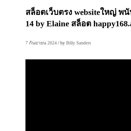
สล็อตเว็บตรง websiteใหญ่ พนั
14 by Elaine สล็อต happy168.a
7 กันยายน 2024
/
by
Billy Sanders