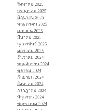
สิงหาคม 2025
กรกฎาคม 2025
มิถุนายน 2025
พฤษภาคม 2025
เมษายน 2025
มีนาคม 2025
กุมภาพันธ์ 2025
มกราคม 2025
ธันวาคม 2024
พฤศจิกายน 2024
ตุลาคม 2024
กันยายน 2024
สิงหาคม 2024
กรกฎาคม 2024
มิถุนายน 2024
พฤษภาคม 2024