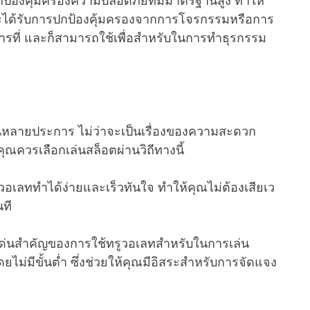
ปกป้องคุ้มครองความปลอดภัยที่มีมาตรฐานสูง ทำให้
จะได้รับการปกป้องคุ้มครองจากการโจรกรรมหรือการ
รที่ และก็สามารถใช้เพื่อสำหรับในการทำธุรกรรม
ด่นหลายประการ ไม่ว่าจะเป็นเรื่องของความสะดวก
คุณควรเลือกเล่นสล็อตผ่านวิถีทางนี้
วอเลททำได้ง่ายและเร็วทันใจ ทำให้คุณไม่ต้องเสียเว
นที
ดเด่นสำคัญของการใช้ทรูวอเลทสำหรับในการเล่น
ม่มีขั้นต่ำ ซึ่งช่วยให้คุณมีอิสระสำหรับการจัดแจง