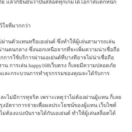
ัย แล้วก็ยืนยันว่าปั่นสล็อตทุกเกมได้โอกาสแตกหนัก
ว้ใจที่มากกว่า
ผ่านตัวแทนหรือเอเย่นต์ ซึ่งทำให้ผู้เล่นสามารถเล่น
่านคนกลาง ซึ่งนอกเหนือจากที่จะเพิ่มความน่าเชื่อถือ
กการใช้บริการผ่านเอเย่นต์ที่บางทีอาจไม่น่าเชื่อถือ
ติงาน การเล่น happy168เว็บตรง ก็เลยมีความปลอดภัย
ส่วนตัวและกระบวนการทำธุรกรรมของคุณจะได้รับการ
ละไม่มีการทุจริต เพราะเหตุว่าไม่ต้องผ่านผู้แทน ก็เลย
ปรุงอัตราการจ่ายเพื่อผลประโยชน์ของผู้แทน เว็บไซต์
ไม่ต้องแบ่งปันรายได้กับเอเย่นต์ ทำให้ผู้เล่นสล็อตได้