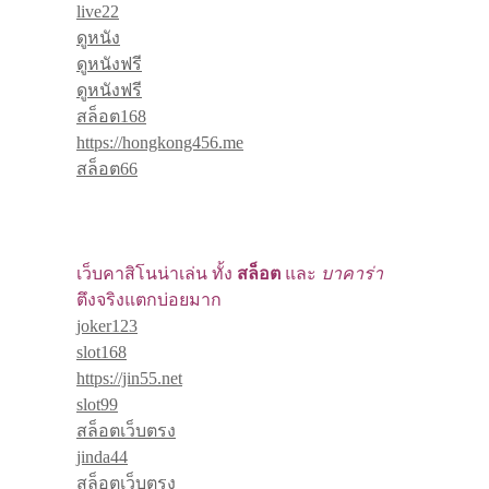
live22
ดูหนัง
ดูหนังฟรี
ดูหนังฟรี
สล็อต168
https://hongkong456.me
สล็อต66
เว็บคาสิโนน่าเล่น ทั้ง
สล็อต
และ
บาคาร่า
ตึงจริงแตกบ่อยมาก
joker123
slot168
https://jin55.net
slot99
สล็อตเว็บตรง
jinda44
สล็อตเว็บตรง