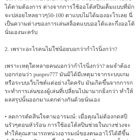
ได้ตามต้องการ ต่างจากการใช้ออโต้สปินเต็มแบบที่มัก
จะปล่อยไหลยาวๆ50-100 ตาแบบไม่ได้มองอะไรเลย นี่
เป็นความต่างของการเล่นสล็อตแบบออโต้และกึ่งออโต้
นั่นเองนะครับ
2. เพราะอะไรคนไม่ใช่น้อยบอกว่ากำไรนิ่งกว่า?
เพราะเหตุใดหลายคนบอกว่ากำไรนิ่งกว่า? ผมจำต้อง
บอกก่อนว่า punpro777 มันมิได้มีเหตุมาจากระบบเกม
หรือระบบเว็บไซต์แต่อย่างใดครับ มันเกิดขึ้นจากการก
ระทำการเล่นของผู้เล่นที่เปลี่ยนไปมามากยิ่งกว่า ทำให้
ผลสรุปนั้นออกมาแตกต่างกันด้วยนั่นเอง
• ลดการตัดสินใจตามอารมณ์: เมื่อคุณไม่ต้องกดสปิ
นรัวๆตอนหัวร้อน การใช้ออโต้สปินช่วยในบางช่วงจะ
ทำให้คุณสามารถหน่วงอารมณ์ของตนเอาไว้ได้ดีขึ้น