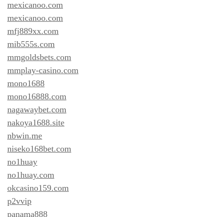
mexicanoo.com
mexicanoo.com
mfj889xx.com
mib555s.com
mmgoldsbets.com
mmplay-casino.com
mono1688
mono16888.com
nagawaybet.com
nakoya1688.site
nbwin.me
niseko168bet.com
no1huay
no1huay.com
okcasino159.com
p2vvip
panama888