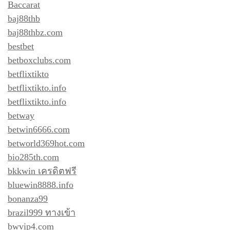
Baccarat
baj88thb
baj88thbz.com
bestbet
betboxclubs.com
betflixtikto
betflixtikto.info
betflixtikto.info
betway
betwin6666.com
betworld369hot.com
bio285th.com
bkkwin เครดิตฟรี
bluewin8888.info
bonanza99
brazil999 ทางเข้า
bwvip4.com