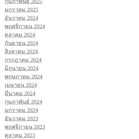
กุมภาพันธ์ 2025
มกราคม 2025
ธันวาคม 2024
พฤศจิกายน 2024
ตุลาคม 2024
กันยายน 2024
สิงหาคม 2024
กรกฎาคม 2024
มิถุนายน 2024
พฤษภาคม 2024
เมษายน 2024
มีนาคม 2024
กุมภาพันธ์ 2024
มกราคม 2024
ธันวาคม 2023
พฤศจิกายน 2023
ตุลาคม 2023