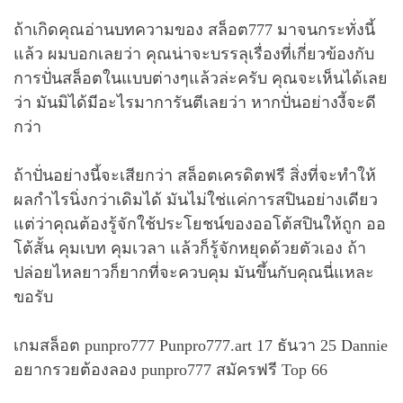
ถ้าเกิดคุณอ่านบทความของ สล็อต777 มาจนกระทั่งนี้
แล้ว ผมบอกเลยว่า คุณน่าจะบรรลุเรื่องที่เกี่ยวข้องกับ
การปั่นสล็อตในแบบต่างๆแล้วล่ะครับ คุณจะเห็นได้เลย
ว่า มันมิได้มีอะไรมาการันตีเลยว่า หากปั่นอย่างงี้จะดี
กว่า
ถ้าปั่นอย่างนี้จะเสียกว่า สล็อตเครดิตฟรี สิ่งที่จะทำให้
ผลกำไรนิ่งกว่าเดิมได้ มันไม่ใช่แค่การสปินอย่างเดียว
แต่ว่าคุณต้องรู้จักใช้ประโยชน์ของออโต้สปินให้ถูก ออ
โต้สั้น คุมเบท คุมเวลา แล้วก็รู้จักหยุดด้วยตัวเอง ถ้า
ปล่อยไหลยาวก็ยากที่จะควบคุม มันขึ้นกับคุณนี่แหละ
ขอรับ
เกมสล็อต punpro777 Punpro777.art 17 ธันวา 25 Dannie
อยากรวยต้องลอง punpro777 สมัครฟรี Top 66