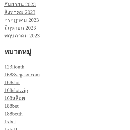
กันยายน 2023
สิงหาคม 2023
กรกฎาคม 2023
มิถุนายน 2023
พฤษภาคม 2023
หมวดหมู่
123lionth
1688vegasx.com
168slot
168slot.vip
168สล็อต
188bet
188betth
1xbet
1xbit1