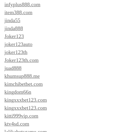
infyplus888.com
item388.com
jinda55
jinda888
Joker123
joker123auto
joker123th
Joker123th.com
juad888
khumsup888.me
kimchibetbet.com
kingdom66n
kingxxxbet123.com
kingxxxbet123.com
kitti999vip.com
ktv4sd.com
lalikabetsgame.com